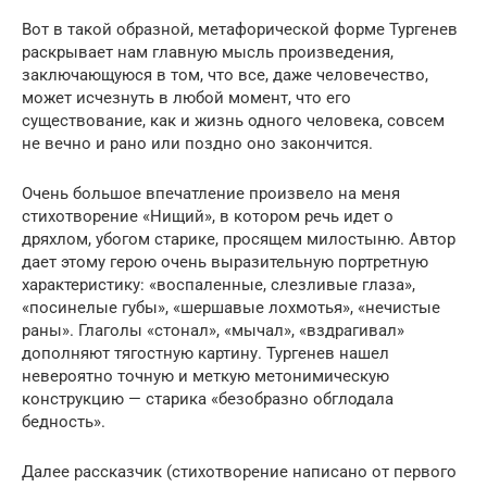
Вот в такой образной, метафорической форме Тургенев
раскрывает нам главную мысль произведения,
заключающуюся в том, что все, даже человечество,
может исчезнуть в любой момент, что его
существование, как и жизнь одного человека, совсем
не вечно и рано или поздно оно закончится.
Очень большое впечатление произвело на меня
стихотворение «Нищий», в котором речь идет о
дряхлом, убогом старике, просящем милостыню. Автор
дает этому герою очень выразительную портретную
характеристику: «воспаленные, слезливые глаза»,
«посинелые губы», «шершавые лохмотья», «нечистые
раны». Глаголы «стонал», «мычал», «вздрагивал»
дополняют тягостную картину. Тургенев нашел
невероятно точную и меткую метонимическую
конструкцию — старика «безобразно обглодала
бедность».
Далее рассказчик (стихотворение написано от первого