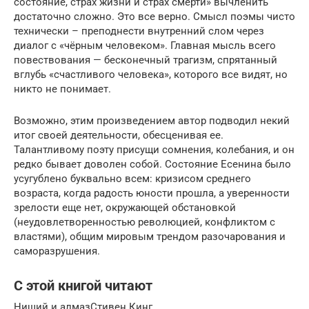
состояние, страх жизни и страх смерти» вычленить
достаточно сложно. Это все верно. Смысл поэмы чисто
технически – преподнести внутренний слом через
диалог с «чёрным человеком». Главная мысль всего
повествования — бесконечный трагизм, спрятанный
вглубь «счастливого человека», которого все видят, но
никто не понимает.
Возможно, этим произведением автор подводил некий
итог своей деятельности, обесценивая ее.
Талантливому поэту присущи сомнения, колебания, и он
редко бывает доволен собой. Состояние Есенина было
усугублено буквально всем: кризисом среднего
возраста, когда радость юности прошла, а уверенности
зрелости еще нет, окружающей обстановкой
(неудовлетворенностью революцией, конфликтом с
властями), общим мировым трендом разочарования и
саморазрушения.
С этой книгой читают
Нищий и алмазСтивен Кинг