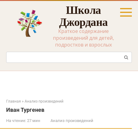
Перейти
Школа
к
контенту
Джордана
Краткое содержание
произведений для детей,
подростков и взрослых
Поиск:
Главная
»
Анализ произведений
Иван Тургенев
На чтение:
27 мин
Анализ произведений