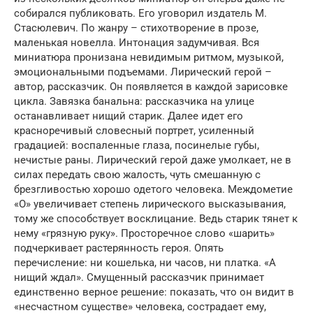
собирался публиковать. Его уговорил издатель М.
Стасюлевич. По жанру – стихотворение в прозе,
маленькая новелла. Интонация задумчивая. Вся
миниатюра пронизана невидимым ритмом, музыкой,
эмоциональными подъемами. Лирический герой –
автор, рассказчик. Он появляется в каждой зарисовке
цикла. Завязка банальна: рассказчика на улице
останавливает нищий старик. Далее идет его
красноречивый словесный портрет, усиленный
градацией: воспаленные глаза, посинелые губы,
нечистые раны. Лирический герой даже умолкает, не в
силах передать свою жалость, чуть смешанную с
брезгливостью хорошо одетого человека. Междометие
«О» увеличивает степень лирического высказывания,
тому же способствует восклицание. Ведь старик тянет к
нему «грязную руку». Просторечное слово «шарить»
подчеркивает растерянность героя. Опять
перечисление: ни кошелька, ни часов, ни платка. «А
нищий ждал». Смущенный рассказчик принимает
единственно верное решение: показать, что он видит в
«несчастном существе» человека, сострадает ему,