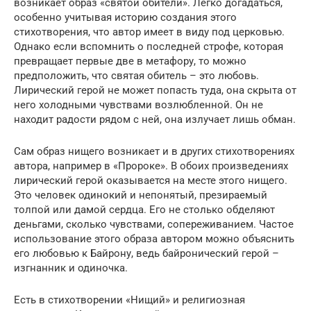
возникает образ «святой обители». Легко догадаться,
особенно учитывая историю создания этого
стихотворения, что автор имеет в виду под церковью.
Однако если вспомнить о последней строфе, которая
превращает первые две в метафору, то можно
предположить, что святая обитель – это любовь.
Лирический герой не может попасть туда, она скрыта от
него холодными чувствами возлюбленной. Он не
находит радости рядом с ней, она излучает лишь обман.
Сам образ нищего возникает и в других стихотворениях
автора, например в «Пророке». В обоих произведениях
лирический герой оказывается на месте этого нищего.
Это человек одинокий и непонятый, презираемый
толпой или дамой сердца. Его не столько обделяют
деньгами, сколько чувствами, сопереживанием. Частое
использование этого образа автором можно объяснить
его любовью к Байрону, ведь байронический герой –
изгнанник и одиночка.
Есть в стихотворении «Нищий» и религиозная