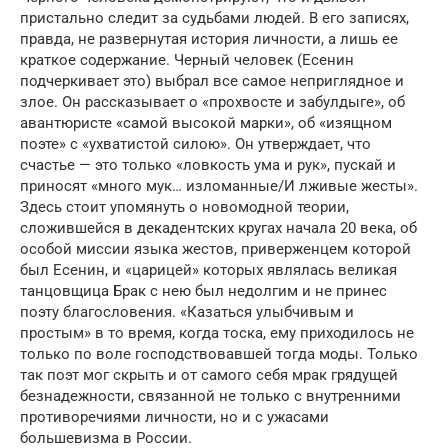
пристально следит за судьбами людей. В его записях,
правда, не развернутая история личности, а лишь ее
краткое содержание. Черный человек (Есенин
подчеркивает это) выбрал все самое неприглядное и
злое. Он рассказывает о «прохвосте и забулдыге», об
авантюристе «самой высокой марки», об «изящном
поэте» с «ухватистой силою». Он утверждает, что
счастье — это только «ловкость ума и рук», пускай и
приносят «много мук… изломанные/И лживые жесты».
Здесь стоит упомянуть о новомодной теории,
сложившейся в декадентских кругах начала 20 века, об
особой миссии языка жестов, приверженцем которой
был Есенин, и «царицей» которых являлась великая
танцовщица Брак с нею был недолгим и не принес
поэту благословения. «Казаться улыбчивым и
простым» в то время, когда тоска, ему приходилось не
только по воле господствовавшей тогда моды. Только
так поэт мог скрыть и от самого себя мрак грядущей
безнадежности, связанной не только с внутренними
противоречиями личности, но и с ужасами
большевизма в России.