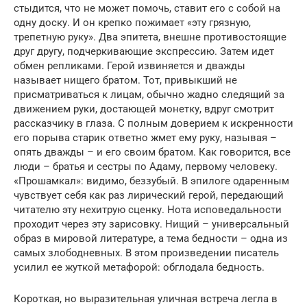
стыдится, что не может помочь, ставит его с собой на
одну доску. И он крепко пожимает «эту грязную,
трепетную руку». Два эпитета, внешне противостоящие
друг другу, подчеркивающие экспрессию. Затем идет
обмен репликами. Герой извиняется и дважды
называет нищего братом. Тот, привыкший не
присматриваться к лицам, обычно жадно следящий за
движением руки, достающей монетку, вдруг смотрит
рассказчику в глаза. С полным доверием к искренности
его порыва старик ответно жмет ему руку, называя –
опять дважды – и его своим братом. Как говорится, все
люди – братья и сестры по Адаму, первому человеку.
«Прошамкал»: видимо, беззубый. В эпилоге одаренным
чувствует себя как раз лирический герой, передающий
читателю эту нехитрую сценку. Нота исповедальности
проходит через эту зарисовку. Нищий – универсальный
образ в мировой литературе, а тема бедности – одна из
самых злободневных. В этом произведении писатель
усилил ее жуткой метафорой: обглодала бедность.
Короткая, но выразительная уличная встреча легла в