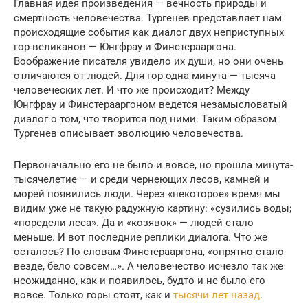
Главная идея произведения — вечность природы и
смертность человечества. Тургенев представляет нам
происходящие события как диалог двух неприступных
гор-великанов — Юнгфрау и Финстерааргона.
Воображение писателя увидело их души, но они очень
отличаются от людей. Для гор одна минута — тысяча
человеческих лет. И что же происходит? Между
Юнгфрау и Финстерааргоном ведется незамысловатый
диалог о том, что творится под ними. Таким образом
Тургенев описывает эволюцию человечества.
Первоначально его не было и вовсе, но прошла минута-
тысячелетие — и среди чернеющих лесов, камней и
морей появились люди. Через «некоторое» время мы
видим уже не такую радужную картину: «сузились воды;
«поредели леса». Да и «козявок» — людей стало
меньше. И вот последние реплики диалога. Что же
осталось? По словам Финстерааргона, «опрятно стало
везде, бело совсем…». А человечество исчезло так же
неожиданно, как и появилось, будто и не было его
вовсе. Только горы стоят, как и
тысячи лет назад
.