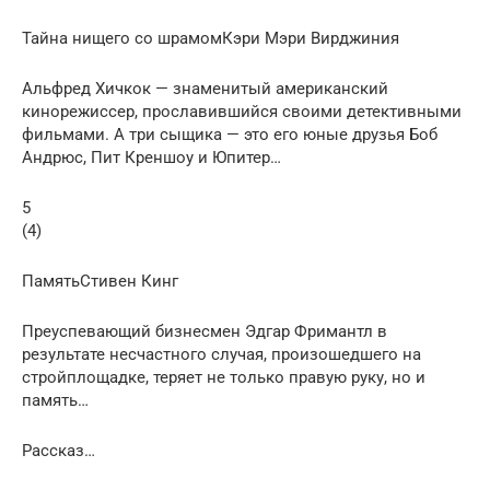
Тайна нищего со шрамомКэри Мэри Вирджиния
Альфред Хичкок — знаменитый американский
кинорежиссер, прославившийся своими детективными
фильмами. А три сыщика — это его юные друзья Боб
Андрюс, Пит Креншоу и Юпитер…
5
(4)
ПамятьСтивен Кинг
Преуспевающий бизнесмен Эдгар Фримантл в
результате несчастного случая, произошедшего на
стройплощадке, теряет не только правую руку, но и
память…
Рассказ…