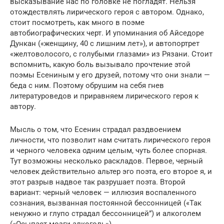
высказывание нас по головке не погладят. Нельзя
отождествлять лирического героя с автором. Однако,
стоит посмотреть, как много в поэме
автобиографических черт. И упоминания об Айседоре
Дункан («женщину, 40 с лишним лет»), и автопортрет
«желтоволосого, с голубыми глазами» из Рязани. Стоит
вспомнить, какую боль вызывало прочтение этой
поэмы Есениным у его друзей, потому что они знали —
беда с ним. Поэтому обрушим на себя гнев
литературоведов и приравняем лирического героя к
автору.
Мысль о том, что Есенин страдал раздвоением
личности, что позволит нам считать лирического героя
и черного человека одним целым, чуть более спорная.
Тут возможны несколько раскладов. Первое, черный
человек действительно альтер эго поэта, его второе я, и
этот разрыв надвое так разрушает поэта. Второй
вариант: черный человек — иллюзия воспаленного
сознания, вызванная постоянной бессонницей («Так
ненужно и глупо страдал бессонницей”) и алкоголем
(«Осыпает мозги алкоголь»).