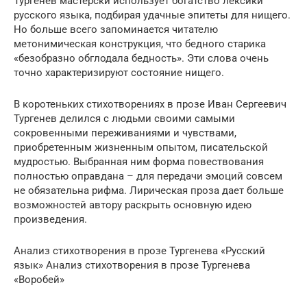
Тургенев мастерски использует богатство лексики
русского языка, подбирая удачные эпитеты для нищего.
Но больше всего запоминается читателю
метонимическая конструкция, что бедного старика
«безобразно обглодала бедность». Эти слова очень
точно характеризируют состояние нищего.
В коротеньких стихотворениях в прозе Иван Сергеевич
Тургенев делился с людьми своими самыми
сокровенными переживаниями и чувствами,
приобретенным жизненным опытом, писательской
мудростью. Выбранная ним форма повествования
полностью оправдана – для передачи эмоций совсем
не обязательна рифма. Лирическая проза дает больше
возможностей автору раскрыть основную идею
произведения.
Анализ стихотворения в прозе Тургенева «Русский
язык» Анализ стихотворения в прозе Тургенева
«Воробей»