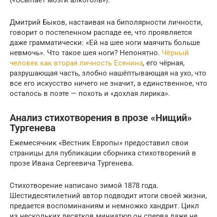
Дмитрий Быков, настаивая на биполярности личности,
говорит о постепенном распаде ее, что проявляется
даже грамматически: «Ей на шее ноги маячить больше
невмочь». Что такое шея ноги? Непонятно.
Чёрный
человек как вторая личность Есенина
, его чёрная,
разрушающая часть, злобно нашёптывающая на ухо, что
все его искусство ничего не значит, а единственное, что
осталось в поэте — похоть и «дохлая лирика».
Анализ стихотворения в прозе «Нищий»
Тургенева
Ежемесячник «Вестник Европы» предоставил свои
страницы для публикации сборника стихотворений в
прозе Ивана Сергеевича Тургенева.
Стихотворение написано зимой 1878 года.
Шестидесятилетний автор подводит итоги своей жизни,
предается воспоминаниям и немножко хандрит. Цикл
из нескольких десятков миниатюр он сперва даже не