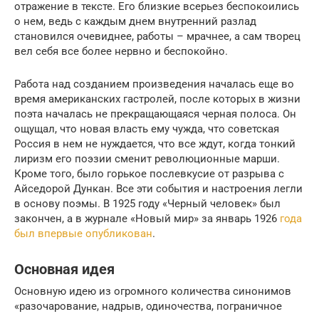
отражение в тексте. Его близкие всерьез беспокоились
о нем, ведь с каждым днем внутренний разлад
становился очевиднее, работы – мрачнее, а сам творец
вел себя все более нервно и беспокойно.
Работа над созданием произведения началась еще во
время американских гастролей, после которых в жизни
поэта началась не прекращающаяся черная полоса. Он
ощущал, что новая власть ему чужда, что советская
Россия в нем не нуждается, что все ждут, когда тонкий
лиризм его поэзии сменит революционные марши.
Кроме того, было горькое послевкусие от разрыва с
Айседорой Дункан. Все эти события и настроения легли
в основу поэмы. В 1925 году «Черный человек» был
закончен, а в журнале «Новый мир» за январь 1926
года
был впервые опубликован
.
Основная идея
Основную идею из огромного количества синонимов
«разочарование, надрыв, одиночества, пограничное