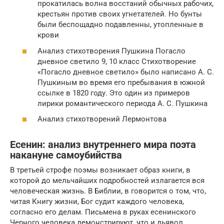
прокатилась волна восстаний обычных рабочих,
крестьян против своих угнетателей. Но бунты
были беспощадно подавленны, утопленные в
крови
Анализ стихотворения Пушкина Погасло
дневное светило 9, 10 класс Стихотворение
«Погасло дневное светило» было написано А. С.
Пушкиным во время его пребывания в южной
ссылке в 1820 году. Это один из примеров
лирики романтического периода А. С. Пушкина
Анализ стихотворений Лермонтова
Есенин: анализ внутреннего мира поэта
накануне самоубийства
В третьей строфе поэмы возникает образ книги, в
которой до мельчайших подробностей излагается вся
человеческая жизнь. В Библии, в говорится о том, что,
читая Книгу жизни, Бог судит каждого человека,
согласно его делам. Письмена в руках есенинского
Черного человека демонстрируют, что и дьявол