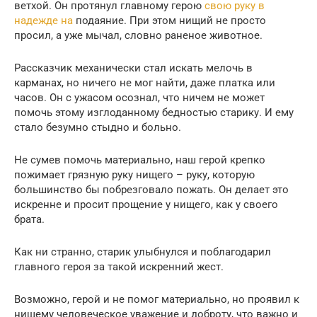
ветхой. Он протянул главному герою
свою руку в
надежде на
подаяние. При этом нищий не просто
просил, а уже мычал, словно раненое животное.
Рассказчик механически стал искать мелочь в
карманах, но ничего не мог найти, даже платка или
часов. Он с ужасом осознал, что ничем не может
помочь этому изглоданному бедностью старику. И ему
стало безумно стыдно и больно.
Не сумев помочь материально, наш герой крепко
пожимает грязную руку нищего – руку, которую
большинство бы побрезговало пожать. Он делает это
искренне и просит прощение у нищего, как у своего
брата.
Как ни странно, старик улыбнулся и поблагодарил
главного героя за такой искренний жест.
Возможно, герой и не помог материально, но проявил к
нищему человеческое уважение и доброту, что важно и