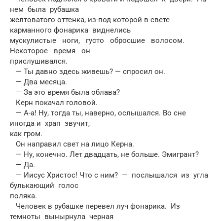
нем была рубашка
желтоватого оттенка, из-под которой в свете
карманного фонарика виднелись
мускулистые ноги, густо обросшие волосом.
Некоторое время он
прислушивался.
— Ты давно здесь живешь? — спросил он.
— Два месяца.
— За это время была облава?
Керн покачал головой.
— А-а! Ну, тогда ты, наверно, ослышался. Во сне
иногда и храп звучит,
как гром.
Он направил свет на лицо Керна.
— Ну, конечно. Лет двадцать, не больше. Эмигрант?
— Да.
— Иисус Христос! Что с ним? — послышался из угла
булькающий голос
поляка.
Человек в рубашке перевел луч фонарика. Из
темноты вынырнула черная