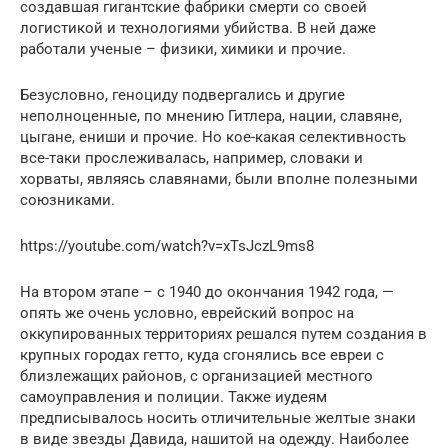
создавшая гигантские фабрики смерти со своей
логистикой и технологиями убийства. В ней даже
работали ученые – физики, химики и прочие.
Безусловно, геноциду подвергались и другие
неполноценные, по мнению Гитлера, нации, славяне,
цыгане, ениши и прочие. Но кое-какая селективность
все-таки прослеживалась, например, словаки и
хорваты, являясь славянами, были вполне полезными
союзниками.
https://youtube.com/watch?v=xTsJczL9ms8
На втором этапе – с 1940 до окончания 1942 года, —
опять же очень условно, еврейский вопрос на
оккупированных территориях решался путем создания в
крупных городах гетто, куда сгонялись все евреи с
близлежащих районов, с организацией местного
самоуправления и полиции. Также иудеям
предписывалось носить отличительные желтые знаки
в виде звезды Давида, нашитой на одежду. Наиболее