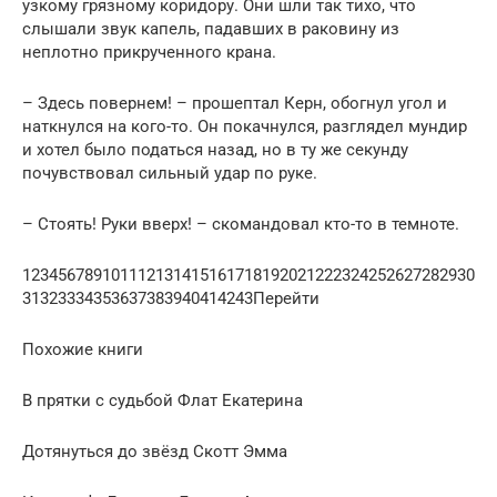
узкому грязному коридору. Они шли так тихо, что
слышали звук капель, падавших в раковину из
неплотно прикрученного крана.
– Здесь повернем! – прошептал Керн, обогнул угол и
наткнулся на кого-то. Он покачнулся, разглядел мундир
и хотел было податься назад, но в ту же секунду
почувствовал сильный удар по руке.
– Стоять! Руки вверх! – скомандовал кто-то в темноте.
123456789101112131415161718192021222324252627282930
31323334353637383940414243Перейти
Похожие книги
В прятки с судьбой Флат Екатерина
Дотянуться до звёзд Скотт Эмма