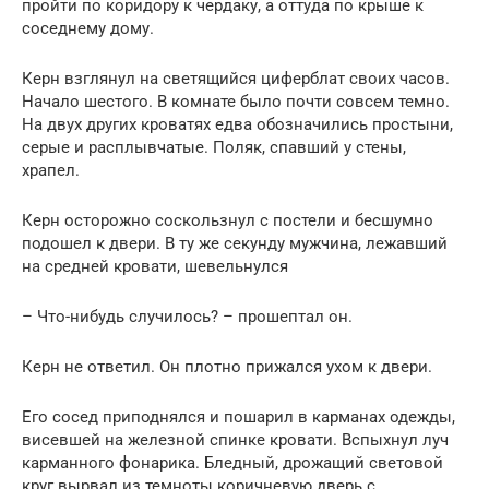
пройти по коридору к чердаку, а оттуда по крыше к
соседнему дому.
Керн взглянул на светящийся циферблат своих часов.
Начало шестого. В комнате было почти совсем темно.
На двух других кроватях едва обозначились простыни,
серые и расплывчатые. Поляк, спавший у стены,
храпел.
Керн осторожно соскользнул с постели и бесшумно
подошел к двери. В ту же секунду мужчина, лежавший
на средней кровати, шевельнулся
– Что-нибудь случилось? – прошептал он.
Керн не ответил. Он плотно прижался ухом к двери.
Его сосед приподнялся и пошарил в карманах одежды,
висевшей на железной спинке кровати. Вспыхнул луч
карманного фонарика. Бледный, дрожащий световой
круг вырвал из темноты коричневую дверь с