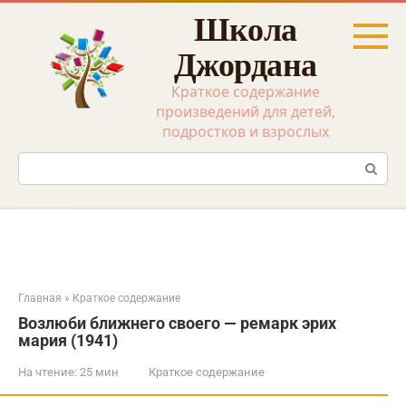
Перейти
Школа
к
контенту
Джордана
Краткое содержание
произведений для детей,
подростков и взрослых
Поиск:
Главная
»
Краткое содержание
Возлюби ближнего своего — ремарк эрих
мария (1941)
На чтение:
25 мин
Краткое содержание