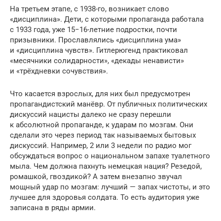
На третьем этапе, с 1938-го, возникает слово
«дисциплина». Дети, с которыми пропаганда работала
с 1933 года, уже 15−16-летние подростки, почти
призывники. Прославлялись «дисциплина ума»
и «дисциплина чувств». Гитлерюгенд практиковал
«месячники солидарности», «декады ненависти»
и «трёхдневки сочувствия».
Что касается взрослых, для них был предусмотрен
пропагандистский манёвр. От публичных политических
дискуссий нацисты далеко не сразу перешли
к абсолютной пропаганде, к ударам по мозгам. Они
сделали это через период так называемых бытовых
дискуссий. Например, 2 или 3 недели по радио мог
обсуждаться вопрос о национальном запахе туалетного
мыла. Чем должна пахнуть немецкая нация? Резедой,
ромашкой, гвоздикой? А затем внезапно звучал
мощный удар по мозгам: лучший — запах чистоты, и это
лучшее для здоровья солдата. То есть аудитория уже
записана в ряды армии.