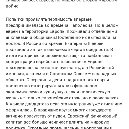
войне.
Попытки проявлять терпимость впервые
предпринималась во времена Наполеона. Но в целом
евреи на территории Европы проживали отдельными
анклавами и общинами.Постепенно их вытесняли на
восток. В России со времен Екатерины II евреи
проживали за так называемой чертой оседлости. В
итоге исторически сложилось так, что наибольшая
концентрация еврейского населения в Европе
приходилась на ее восточную часть, а в Российской
империи, а затем и в Советском Союзе – в западных
областях. С середины девятнадцатого века евреи
постепенно интегрируются как в финансово-
экономическую и культурную, так и политическую
жизнь не только европейских стран, но и заокеанских.
К началу двадцатого века эта интеграция уже отчетливо
оформилась. В правящих кругах многих государств
активно присутствуют иудеи. Еврейский финансовый
капитал все больше начинает влиять на мировую
политику. Огромные промышленные корпорации и