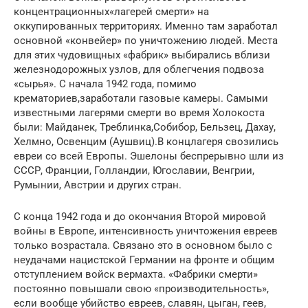
концентрационных«лагерей смерти» на
оккупированных территориях. Именно там заработал
основной «конвейер» по уничтожению людей. Места
для этих чудовищных «фабрик» выбирались вблизи
железнодорожных узлов, для облегчения подвоза
«сырья». С начала 1942 года, помимо
крематориев,заработали газовые камеры. Самыми
известными лагерями смерти во время Холокоста
были: Майданек, Треблинка,Собибор, Бельзец, Дахау,
Хелмно, Освенцим (Аушвиц).В концлагеря свозились
евреи со всей Европы. Эшелоны беспрерывно шли из
СССР, Франции, Голландии, Югославии, Венгрии,
Румынии, Австрии и других стран.
С конца 1942 года и до окончания Второй мировой
войны в Европе, интенсивность уничтожения евреев
только возрастала. Связано это в основном было с
неудачами нацистской Германии на фронте и общим
отступлением войск вермахта. «Фабрики смерти»
постоянно повышали свою «производительность»,
если вообще убийство евреев, славян, цыган, геев,