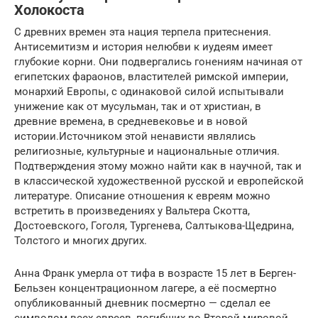
Холокоста
С древних времен эта нация терпела притеснения.
Антисемитизм и история нелюбви к иудеям имеет
глубокие корни. Они подвергались гонениям начиная от
египетских фараонов, властителей римской империи,
монархий Европы, с одинаковой силой испытывали
унижение как от мусульман, так и от христиан, в
древние времена, в средневековье и в новой
истории.Источником этой ненависти являлись
религиозные, культурные и национальные отличия.
Подтверждения этому можно найти как в научной, так и
в классической художественной русской и европейской
литературе. Описание отношения к евреям можно
встретить в произведениях у Вальтера Скотта,
Достоевского, Гоголя, Тургенева, Салтыкова-Щедрина,
Толстого и многих других.
Анна Франк умерла от тифа в возрасте 15 лет в Берген-
Бельзен концентрационном лагере, а её посмертно
опубликованный дневник посмертно — сделал ее
символом всех евреев, погибших во Второй мировой