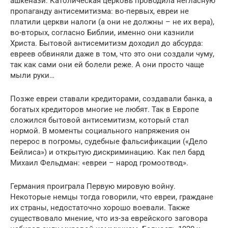
ашкенази. Католическая церковь проводила негласную
пропаганду антисемитизма: во-первых, евреи не
платили церкви налоги (а они не должны – не их вера),
во-вторых, согласно Библии, именно они казнили
Христа. Бытовой антисемитизм доходил до абсурда:
евреев обвиняли даже в том, что это они создали чуму,
так как сами они ей болели реже. А они просто чаще
мыли руки…
Позже евреи ставали кредиторами, создавали банка, а
богатых кредиторов многие не любят. Так в Европе
сложился бытовой антисемитизм, который стал
нормой. В моменты социального напряжения он
перерос в погромы, судебные фальсификации («Дело
Бейлиса») и открытую дискриминацию. Как пел бард
Михаил Фельдман: «евреи – народ громоотвод».
Германия проиграла Первую мировую войну.
Некоторые немцы тогда говорили, что евреи, граждане
их страны, недостаточно хорошо воевали. Также
существовало мнение, что из-за еврейского заговора