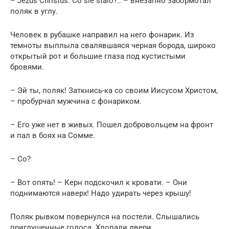
– Jezus Christus. Со sie stalo?.. – внезапно забормотал
поляк в углу.
Человек в рубашке направил на него фонарик. Из
темноты выплыла свалявшаяся черная борода, широко
открытый рот и большие глаза под кустистыми
бровями.
– Эй ты, поляк! Заткнись-ка со своим Иисусом Христом,
– пробурчал мужчина с фонариком.
– Его уже нет в живых. Пошел добровольцем на фронт
и пал в боях на Сомме.
– Со?
– Вот опять! – Керн подскочил к кровати. – Они
поднимаются наверх! Надо удирать через крышу!
Поляк рывком повернулся на постели. Слышались
приглушенные голоса. Хлопали двери.