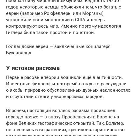
набирал силу мировой коммунизм. Бедность 1920-х
годов некоторые немцы объясняли тем, что богатые
евреи (например Рокфеллеры или Морганы)
установили свои монополии в США и теперь
контролируют весь мир. Именно поэтому идеология
Гитлера была такой простой и понятной.
Голландские евреи — заключённые концлагеря
Бухенвальд
У истоков расизма
Первые расовые теории возникли ещё в античности.
Известные философы тех времён открыто рассуждали
о якобы природно обусловленных дурных наклонностях
и отсутствии отваги у «варварских» народов.
Впрочем, настоящий всплеск расизма произошёл
гораздо позже — в эпоху Просвещения в Европе на
фоне Великих географических открытий. Так, Вольтер,
не стесняясь в выражениях, критиковал христианство
за утверждения о едином происхождении всех рас.