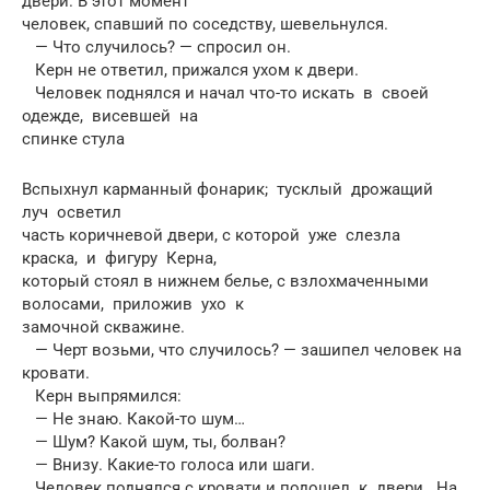
двери. В этот момент
человек, спавший по соседству, шевельнулся.
— Что случилось? — спросил он.
Керн не ответил, прижался ухом к двери.
Человек поднялся и начал что-то искать в своей
одежде, висевшей на
спинке стула
Вспыхнул карманный фонарик; тусклый дрожащий
луч осветил
часть коричневой двери, с которой уже слезла
краска, и фигуру Керна,
который стоял в нижнем белье, с взлохмаченными
волосами, приложив ухо к
замочной скважине.
— Черт возьми, что случилось? — зашипел человек на
кровати.
Керн выпрямился:
— Не знаю. Какой-то шум…
— Шум? Какой шум, ты, болван?
— Внизу. Какие-то голоса или шаги.
Человек поднялся с кровати и подошел к двери. На