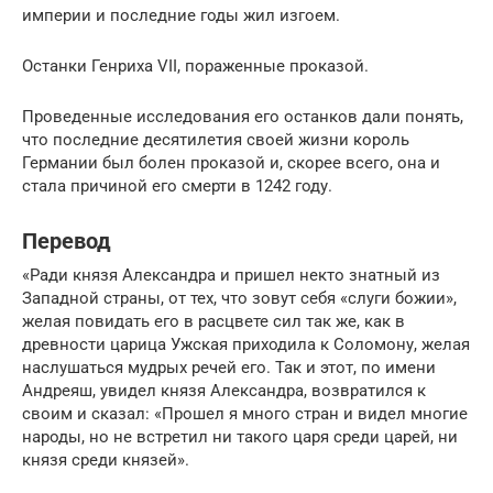
империи и последние годы жил изгоем.
Останки Генриха VII, пораженные проказой.
Проведенные исследования его останков дали понять,
что последние десятилетия своей жизни король
Германии был болен проказой и, скорее всего, она и
стала причиной его смерти в 1242 году.
Перевод
«Ради князя Александра и пришел некто знатный из
Западной страны, от тех, что зовут себя «слуги божии»,
желая повидать его в расцвете сил так же, как в
древности царица Ужская приходила к Соломону, желая
наслушаться мудрых речей его. Так и этот, по имени
Андреяш, увидел князя Александра, возвратился к
своим и сказал: «Прошел я много стран и видел многие
народы, но не встретил ни такого царя среди царей, ни
князя среди князей».