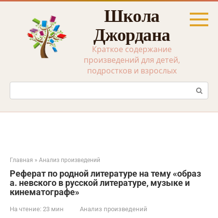
Перейти
Школа
к
контенту
Джордана
Краткое содержание
произведений для детей,
подростков и взрослых
Поиск:
Главная
»
Анализ произведений
Реферат по родной литературе на тему «образ
а. невского в русской литературе, музыке и
кинематографе»
На чтение:
23 мин
Анализ произведений