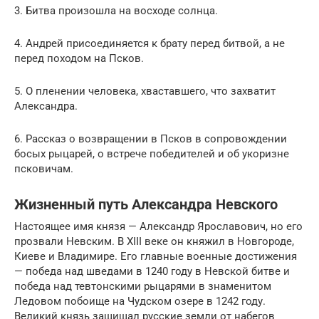
3. Битва произошла на восходе солнца.
4. Андрей присоединяется к брату перед битвой, а не
перед походом на Псков.
5. О пленении человека, хваставшего, что захватит
Александра.
6. Рассказ о возвращении в Псков в сопровождении
босых рыцарей, о встрече победителей и об укоризне
псковичам.
Жизненный путь Александра Невского
Настоящее имя князя — Александр Ярославович, но его
прозвали Невским. В XIII веке он княжил в Новгороде,
Киеве и Владимире. Его главные военные достижения
— победа над шведами в 1240 году в Невской битве и
победа над тевтонскими рыцарями в знаменитом
Ледовом побоище на Чудском озере в 1242 году.
Великий князь защищал русские земли от набегов