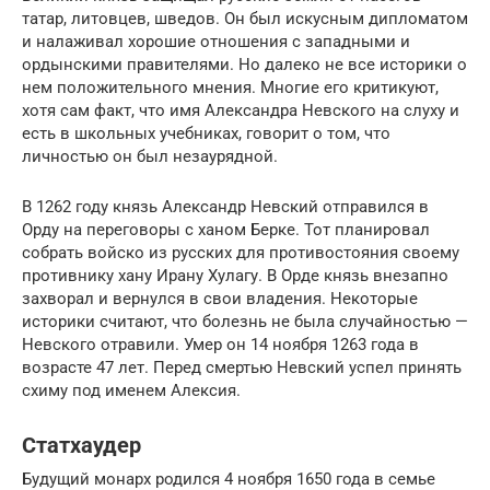
татар, литовцев, шведов. Он был искусным дипломатом
и налаживал хорошие отношения с западными и
ордынскими правителями. Но далеко не все историки о
нем положительного мнения. Многие его критикуют,
хотя сам факт, что имя Александра Невского на слуху и
есть в школьных учебниках, говорит о том, что
личностью он был незаурядной.
В 1262 году князь Александр Невский отправился в
Орду на переговоры с ханом Берке. Тот планировал
собрать войско из русских для противостояния своему
противнику хану Ирану Хулагу. В Орде князь внезапно
захворал и вернулся в свои владения. Некоторые
историки считают, что болезнь не была случайностью —
Невского отравили. Умер он 14 ноября 1263 года в
возрасте 47 лет. Перед смертью Невский успел принять
схиму под именем Алексия.
Статхаудер
Будущий монарх родился 4 ноября 1650 года в семье