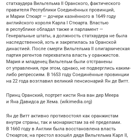
статхаудера Вильгельма II Оранского, фактического
правителя Республики Соединённых провинций,
и Марии Стюарт — дочери казнённого в 1649 году
английского короля Карла I Стюарта. Властью
в республике обладал также и парламент —
Генеральные штаты, а должность статхаудера не была
наследственной, хоть и закрепилась за Оранской
династией. После смерти Вильгельма II олигархическая
партия регентов перехватила власть у оранжистов.
Мария и младенец Вильгельм были отстранены
от управления, при этом, однако, не подверглись каким-
либо репрессиям. В 1653 году Соединённые провинции
на 22 года возглавил великий пенсионарий Ян де Витт.
Принц Оранский, портрет кисти Яна ван дер Меера
и Яна Давидса де Хема. (wikimedia.org)
Ян де Витт активно противостоял как оранжистам
внутри страны, так и монархистам за её пределами.
В 1660 году в Англии была восстановлена власть
Стюартов; на престол взошёл дядя Вильгельма Карл II,