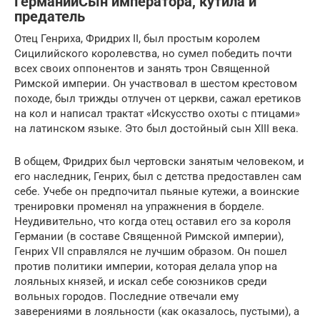
ГерманииСын императора, кутила и
предатель
Отец Генриха, Фридрих II, был простым королем
Сицилийского королевства, но сумел победить почти
всех своих оппонентов и занять трон Священной
Римской империи. Он участвовал в шестом крестовом
походе, был трижды отлучен от церкви, сажал еретиков
на кол и написал трактат «Искусство охоты с птицами»
на латинском языке. Это был достойный сын XIII века.
В общем, Фридрих был чертовски занятым человеком, и
его наследник, Генрих, был с детства предоставлен сам
себе. Учебе он предпочитал пьяные кутежи, а воинские
тренировки променял на упражнения в борделе.
Неудивительно, что когда отец оставил его за короля
Германии (в составе Священной Римской империи),
Генрих VII справлялся не лучшим образом. Он пошел
против политики империи, которая делала упор на
лояльных князей, и искал себе союзников среди
вольных городов. Последние отвечали ему
заверениями в лояльности (как оказалось, пустыми), а