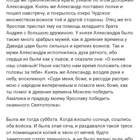
Александра. Князь же Александр поставил полки и
пошел навстречу, и покрылось озеро Чудское
множеством воинов той и другой стороны. Отец же его
Ярослав прислал ему на помощь младшего брата
Андрея с большою дружиною. У князя Александра было
также много храбрых мужей, как в древние времена у
Давида царя было сильных и крепких воинов. Так и
мужи Александра исполнились духа ратного, ибо
сердца их были как у львов, и сказали они: «О княже
наш славный! Ныне настало нам время положить свои
головы за тебя». Князь же Александр, воздев руки к
небу, воскликнул: «Суди меня, боже, и рассуди распрю
мою с народом велеречивым и помоги мне, боже, как
ты помог в древние времена Моисею победить
Амалика и прадеду моему Ярославу победить
окаянного Святополка».
Была же тогда суббота. Когда взошло солнце, сошлись
оба войска. И была злая сеча, и раздавался такой треск
от ломающихся копий и звон от мечей, будто
замерзшее озеро двинулось, и не было видно льда, ибо