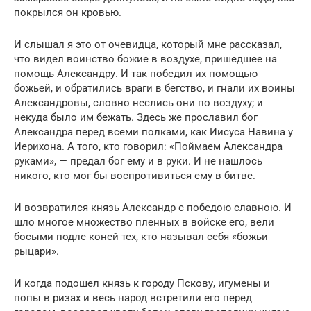
покрылся он кровью.
И слышал я это от очевидца, который мне рассказал,
что видел воинство божие в воздухе, пришедшее на
помощь Александру. И так победил их помощью
божьей, и обратились враги в бегство, и гнали их воины
Александровы, словно неслись они по воздуху; и
некуда было им бежать. Здесь же прославил бог
Александра перед всеми полками, как Иисуса Навина у
Иерихона. А того, кто говорил: «Поймаем Александра
руками», — предал бог ему и в руки. И не нашлось
никого, кто мог бы воспротивиться ему в битве.
И возвратился князь Александр с победою славною. И
шло многое множество пленных в войске его, вели
босыми подле коней тех, кто называл себя «божьи
рыцари».
И когда подошел князь к городу Пскову, игумены и
попы в ризах и весь народ встретили его перед