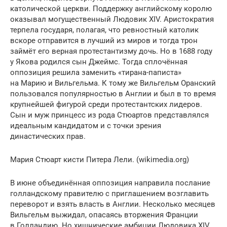
католической церкви. Поддержку английскому королю
оказывал могущественный Людовик XIV. Аристократия
терпела государя, полагая, что ревностный католик
вскоре отправится в лучший из миров и тогда трон
займёт его верная протестантизму дочь. Но в 1688 году
у Якова родился сын Джеймс. Тогда сплочённая
оппозиция решила заменить «тирана-паписта»
на Марию и Вильгельма. К тому же Вильгельм Оранский
пользовался популярностью в Англии и был в то время
крупнейшей фигурой среди протестантских лидеров.
Сын и муж принцесс из рода Стюартов представлялся
идеальным кандидатом и с точки зрения
династических прав.
Мария Стюарт кисти Питера Лели. (wikimedia.org)
В июне объединённая оппозиция направила послание
голландскому правителю с приглашением возглавить
переворот и взять власть в Англии. Несколько месяцев
Вильгельм выжидал, опасаясь вторжения Франции
в Голландию. Но хищнические амбиции Людовика XIV