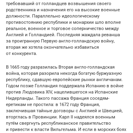
требовавший от голландцев возвышения своего
родственника и назначения его на высокие военные
должности. Параллельно идеологическому
противостоянию республики и монархии шло вполне
реальное, военное и торговое соперничество между
Англией и Голландией. Последняя жаждала реванша
за проигранную Первую англо-голландскую войну,
вторая же хотела окончательно избавиться
от конкурента.
В 1665 году разразилась Вторая англо-голландская
война, которая разорила некогда богатую буржуазную
республику, сдавшую европейские рынки англичанам.
Годом позже Голландия поддержала Испанию в войне
против Людовика XIV, нацелившегося на Испанские
Нидерланды. Такого пассажа Франция соседям-
еретикам не простила: в 1672 году Франция,
заключившая тайные договоры с Англией и Швецией,
вторглась в Провинции. Карл II надеялся военным
путём свергнуть республиканское правительство
и привести к власти Вильгельма. И если в морских боях