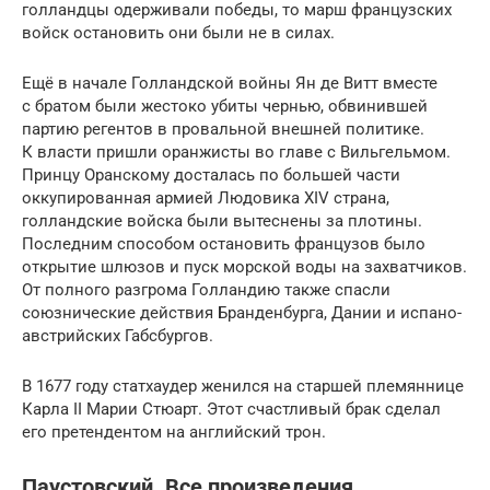
голландцы одерживали победы, то марш французских
войск остановить они были не в силах.
Ещё в начале Голландской войны Ян де Витт вместе
с братом были жестоко убиты чернью, обвинившей
партию регентов в провальной внешней политике.
К власти пришли оранжисты во главе с Вильгельмом.
Принцу Оранскому досталась по большей части
оккупированная армией Людовика XIV страна,
голландские войска были вытеснены за плотины.
Последним способом остановить французов было
открытие шлюзов и пуск морской воды на захватчиков.
От полного разгрома Голландию также спасли
союзнические действия Бранденбурга, Дании и испано-
австрийских Габсбургов.
В 1677 году статхаудер женился на старшей племяннице
Карла II Марии Стюарт. Этот счастливый брак сделал
его претендентом на английский трон.
Паустовский. Все произведения