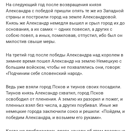
На следующий год после возвращения князя
Александра с победой пришли опять те же из Западной
страны и построили город на земле Александровой.
Князь же Александр немедля вышел и срыл город их до
основания, а их самих — одних повесил, а других с
собою повел, а иных, помиловав, отпустил, ибо был он
милостив свыше меры.
На третий год после победы Александра над королем в
зимнее время пошел Александр на землю Немецкую с
большим войском, чтобы не похвалялись они, говоря:
«Подчиним себе словенский народ».
Ведь уже взяли город Псков и тиунов своих посадили.
Тиунов князь Александр схватил, город Псков
освободил от пленения. А землю их разорил и пожег, и
пленных взял без числа, а других поубивал. Иные же
немецкие города заключили союз и решили: «Пойдем, и
победим Александра, и возьмем его руками».
Когда же приблизились враги, узнали об этом дозорные