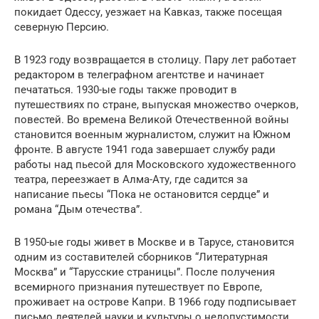
покидает Одессу, уезжает на Кавказ, также посещая
северную Персию.
В 1923 году возвращается в столицу. Пару лет работает
редактором в телеграфном агентстве и начинает
печататься. 1930-ые годы также проводит в
путешествиях по стране, выпуская множество очерков,
повестей. Во времена Великой Отечественной войны
становится военным журналистом, служит на Южном
фронте. В августе 1941 года завершает службу ради
работы над пьесой для Московского художественного
театра, переезжает в Алма-Ату, где садится за
написание пьесы “Пока не остановится сердце” и
романа “Дым отечества”.
В 1950-ые годы живет в Москве и в Тарусе, становится
одним из составителей сборников “Литературная
Москва” и “Тарусские страницы”. После получения
всемирного признания путешествует по Европе,
проживает на острове Капри. В 1966 году подписывает
письмо деятелей науки и культуры о недопустимости