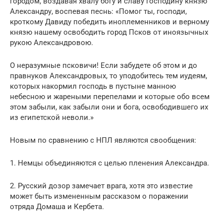
городом, воздавая хвалу богу и славу господину князю
Александру, воспевая песнь: «Помог ты, господи,
кроткому Давиду победить иноплеменников и верному
князю нашему освободить город Псков от иноязычных
рукою Александровою.
О неразумные псковичи! Если забудете об этом и до
правнуков Александровых, то уподобитесь тем иудеям,
которых накормил господь в пустыне манною
небесною и жареными перепелами и которые обо всем
этом забыли, как забыли они и бога, освободившего их
из египетской неволи.»
Новым по сравнению с НПЛ являются свообщения:
1. Немцы объединяются с целью пленения Александра.
2. Русский дозор замечает врага, хотя это известие
может быть измененным рассказом о поражении
отряда Домаша и Кербета.