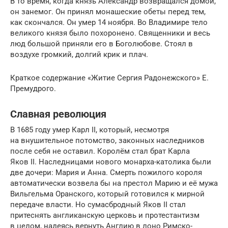
В то время, когда князь Александр возвращался домой,
он занемог. Он принял монашеские обеты перед тем,
как скончался. Он умер 14 ноября. Во Владимире тело
великого князя было похоронено. Священники и весь
люд большой приняли его в Боголюбове. Стоял в
воздухе громкий, долгий крик и плач.
Краткое содержание «Житие Сергия Радонежского» Е.
Премудрого.
Славная революция
В 1685 году умер Карл II, который, несмотря
на внушительное потомство, законных наследников
после себя не оставил. Королём стал брат Карла
Яков II. Наследницами нового монарха-католика были
две дочери: Мария и Анна. Смерть пожилого короля
автоматически возвела бы на престол Марию и её мужа
Вильгельма Оранского, который готовился к мирной
передаче власти. Но сумасбродный Яков II стал
притеснять англиканскую церковь и протестантизм
в целом, надеясь вернуть Англию в лоно Римско-