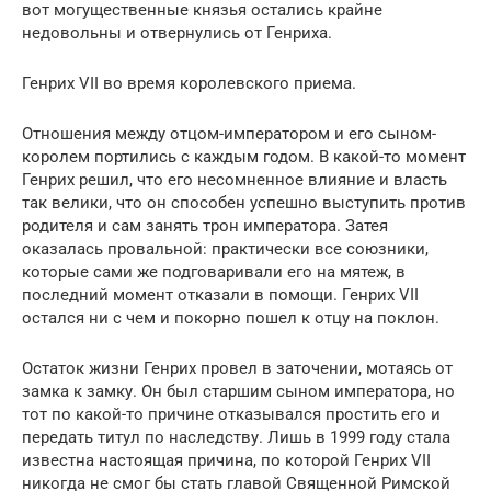
вот могущественные князья остались крайне
недовольны и отвернулись от Генриха.
Генрих VII во время королевского приема.
Отношения между отцом-императором и его сыном-
королем портились с каждым годом. В какой-то момент
Генрих решил, что его несомненное влияние и власть
так велики, что он способен успешно выступить против
родителя и сам занять трон императора. Затея
оказалась провальной: практически все союзники,
которые сами же подговаривали его на мятеж, в
последний момент отказали в помощи. Генрих VII
остался ни с чем и покорно пошел к отцу на поклон.
Остаток жизни Генрих провел в заточении, мотаясь от
замка к замку. Он был старшим сыном императора, но
тот по какой-то причине отказывался простить его и
передать титул по наследству. Лишь в 1999 году стала
известна настоящая причина, по которой Генрих VII
никогда не смог бы стать главой Священной Римской