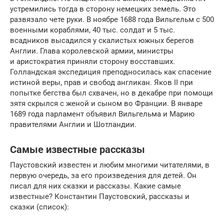
устремились тогда в сторону немецких земель. Это
развязало чете руки. В ноябре 1688 года Вильгельм с 500
военными кораблями, 40 тыс. солдат и 5 тыс.
всадников высадился у скалистых южных берегов
Англии. Глава королевской армии, министры
и аристократия приняли сторону восставших.
Голландская экспедиция преподносилась как спасение
истиной веры, прав и свобод англикан. Яков II при
попытке бегства был схвачен, но в декабре при помощи
зятя скрылся с женой и сыном во Франции. В январе
1689 года парламент объявил Вильгельма и Марию
правителями Англии и Шотландии.
Самые известные рассказы
Паустовский известен и любим многими читателями, в
первую очередь, за его произведения для детей. Он
писал для них сказки и рассказы. Какие самые
известные? Константин Паустовский, рассказы и
сказки (список):