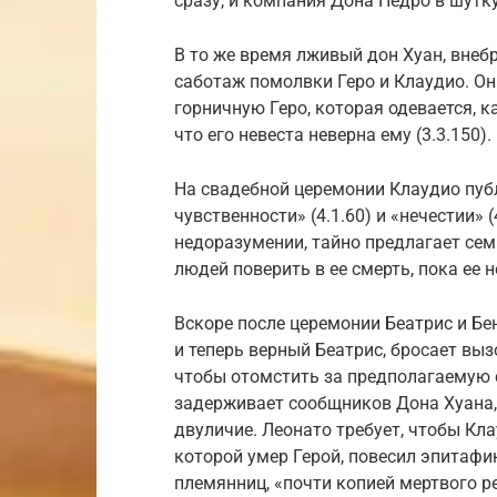
сразу, и компания Дона Педро в шутк
В то же время лживый дон Хуан, внеб
саботаж помолвки Геро и Клаудио. Он
горничную Геро, которая одевается, к
что его невеста неверна ему (3.3.150).
На свадебной церемонии Клаудио публ
чувственности» (4.1.60) и «нечестии»
недоразумении, тайно предлагает сем
людей поверить в ее смерть, пока ее 
Вскоре после церемонии Беатрис и Бе
и теперь верный Беатрис, бросает выз
чтобы отомстить за предполагаемую с
задерживает сообщников Дона Хуана, 
двуличие. Леонато требует, чтобы Кл
которой умер Герой, повесил эпитафию
племянниц, «почти копией мертвого ре