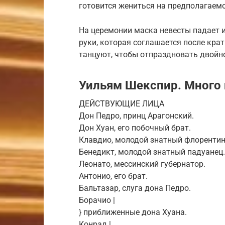
готовится жениться на предполагаемо
На церемонии маска невесты падает и
руки, которая соглашается после кра
танцуют, чтобы отпраздновать двойн
Уильям Шекспир. Много 
ДЕЙСТВУЮЩИЕ ЛИЦА
Дон Педро, принц Арагонский.
Дон Хуан, его побочный брат.
Клавдио, молодой знатный флорентин
Бенедикт, молодой знатный падуанец.
Леонато, мессинский губернатор.
Антонио, его брат.
Бальтазар, слуга дона Педро.
Борачио |
} приближенные дона Хуана.
Конрад |