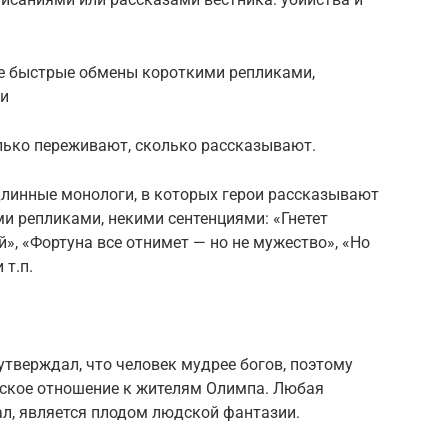
е быстрые обмены короткими репликами,
ии
олько переживают, сколько рассказывают.
длинные монологи, в которых герои рассказывают
ми репликами, некими сентенциями: «Гнетет
», «Фортуна все отнимет — но не мужество», «Но
 т.п.
тверждал, что человек мудрее богов, поэтому
еское отношение к жителям Олимпа. Любая
тал, является плодом людской фантазии.