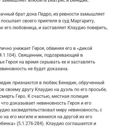
у замышляет влюбить Беатрис и Бенедик.
рачный брат дона Педро, из ревности замышляет
 посылает своего приятеля в суд Маргариту,
ак его любовница, и заставляет Клаудио поверить,
ично унижает Героя, обвиняя его в «дикой
 (4.1.104). Священник, подозревающий в
ье Героя на время скрывать ее и заставлять
невиновность не будет доказана.
недик признаются в любви; Бенедик, обрученный
ов своему другу Клаудио на дуэль по его просьбе,
мерть Геро. К счастью, местная полиция
что доказывает невиновность Героя и его
аудио засвидетельствовал миру невиновность, с
 на его могиле и женился на другой из его
бенка» (5.1.276-284). Клаудио соглашается и