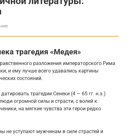
тичной литературы:
а
ание
нека трагедия «Медея»
нравственного разложения императорского Рима
ки, и ему лучше всего удавались картины
ческих состояний.
атировать трагедии Сенеки (4 — 65 гг. н.э.)
люди огромной силы и страсти, с волей к
еники, на мягкие чувства эти герои редко
ы не уступают мужчинам в силе страстей и