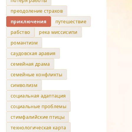
потеря работы
преодоление страхов
приключения
путешествие
рабство
река миссисипи
романтизм
саудовская аравия
семейная драма
семейные конфликты
символизм
социальная адаптация
социальные проблемы
стимфалийские птицы
технологическая карта