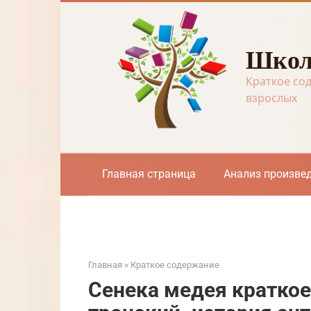
Перейти
к
контенту
Школ
Краткое со
взрослых
Главная страница
Анализ произве
Главная
»
Краткое содержание
Сенека медея краткое