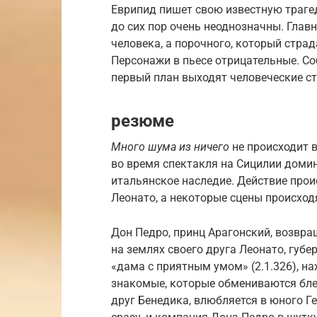
Еврипид пишет свою известную траге
до сих пор очень неоднозначны. Глав
человека, а порочного, который стра
Персонажи в пьесе отрицательные. Со
первый план выходят человеческие с
резюме
Много шума из ничего
не происходит в
во время спектакля на Сицилии доми
итальянское наследие. Действие прои
Леонато, а некоторые сцены происход
Дон Педро, принц Арагонский, возвра
на землях своего друга Леонато, губ
«дама с приятным умом» (2.1.326), на
знакомые, которые обмениваются бл
друг Бенедика, влюбляется в юного Ге