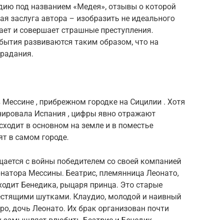
дию под названием «Медея», отзывы о которой
ная заслуга автора – изобразить не идеального
дает и совершает страшные преступления.
бытия развиваются таким образом, что на
традания.
 Мессине , прибрежном городке на Сицилии . Хотя
нировала Испания , цифры явно отражают
сходит в основном на земле и в поместье
ят в самом городе.
щается с войны победителем со своей компанией
ернатора Мессины. Беатрис, племянница Леонато,
ходит Бенедика, рыцаря принца. Это старые
естящими шутками. Клаудио, молодой и наивный
ро, дочь Леонато. Их брак организован почти