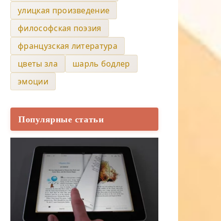
улицкая произведение
философская поэзия
французская литература
цветы зла
шарль бодлер
эмоции
Популярные статьи