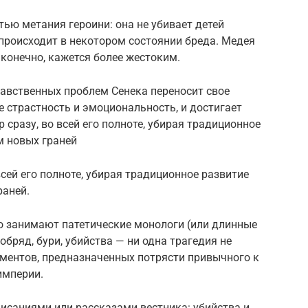
тью метания героини: она не убивает детей
 происходит в некотором состоянии бреда. Медея
 конечно, кажется более жестоким.
равственных проблем Сенека переносит свое
е страстность и эмоциональность, и достигает
р сразу, во всей его полноте, убирая традиционное
м новых граней
 всей его полноте, убирая традиционное развитие
раней.
о занимают патетические монологи (или длинные
обряд, бури, убийства — ни одна трагедия не
лементов, предназначенных потрясти привычного к
империи.
исаниями или рассказами вестника: убийства и