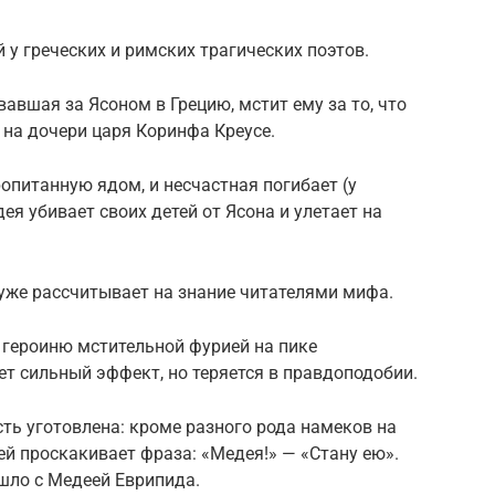
у греческих и римских трагических поэтов.
авшая за Ясоном в Грецию, мстит ему за то, что
 на дочери царя Коринфа Креусе.
опитанную ядом, и несчастная погибает (у
ея убивает своих детей от Ясона и улетает на
уже рассчитывает на знание читателями мифа.
 героиню мстительной фурией на пике
т сильный эффект, но теряется в правдоподобии.
асть уготовлена: кроме разного рода намеков на
ей проскакивает фраза: «Медея!» — «Стану ею».
ошло с Медеей Еврипида.