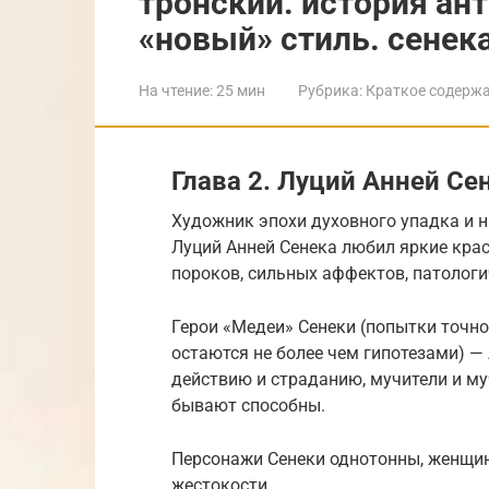
тронский. история ан
«новый» стиль. сенек
На чтение:
25 мин
Рубрика:
Краткое содерж
Глава 2. Луций Анней Се
Художник эпохи духовного упадка и 
Луций Анней Сенека любил яркие крас
пороков, сильных аффектов, патологи
Герои «Медеи» Сенеки (попытки точно д
остаются не более чем гипотезами) — 
действию и страданию, мучители и муч
бывают способны.
Персонажи Сенеки однотонны, женщин
жестокости.