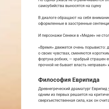
самоубийства выносятся на сцену
В диалоге обращают на себя внимани
оформленные в заостренные сентенц
И персонажи Сенеки в «Медее» не ст
«Время» движется очень порывисто: 
о своих чувствах, сменяются коротки
фортуна робких, — храбрый страшен ей
прочной не бывает власть неправая» и
Философия Еврипида
Древнегреческий драматург Еврипид у
одним из первых решается на критич
сверхъестественная сила, как он счи