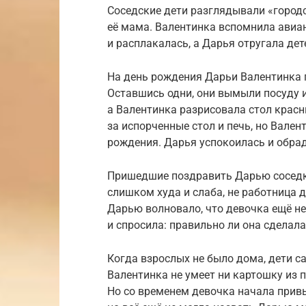
Соседские дети разглядывали «городс
её мама. Валентинка вспомнила авиан
и расплакалась, а Дарья отругала дете
На день рождения Дарьи Валентинка 
Оставшись одни, они вымыли посуду и
а Валентинка разрисовала стол красн
за испорченные стол и печь, но Вален
рождения. Дарья успокоилась и обрад
Пришедшие поздравить Дарью соседки
слишком худа и слаба, не работница дл
Дарью волновало, что девочка ещё не
и спросила: правильно ли она сделала
Когда взрослых не было дома, дети с
Валентинка не умеет ни картошку из п
Но со временем девочка начала привы