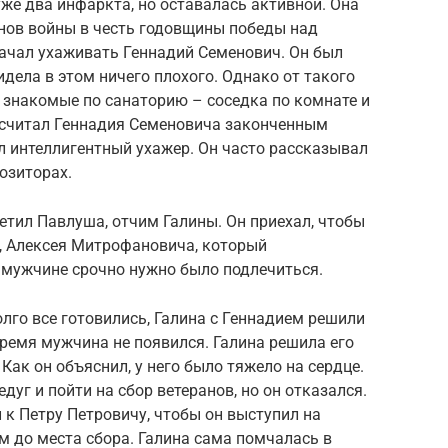
уже два инфаркта, но оставалась активной. Она
нов войны в честь годовщины победы над
начал ухаживать Геннадий Семенович. Он был
дела в этом ничего плохого. Однако от такого
 знакомые по санаторию – соседка по комнате и
е считал Геннадия Семеновича законченным
л интеллигентный ухажер. Он часто рассказывал
озиторах.
етил Павлуша, отчим Галины. Он приехал, чтобы
я, Алексея Митрофановича, который
ь мужчине срочно нужно было подлечиться.
олго все готовились, Галина с Геннадием решили
время мужчина не появился. Галина решила его
Как он объяснил, у него было тяжело на сердце.
дуг и пойти на сбор ветеранов, но он отказался.
 к Петру Петровичу, чтобы он выступил на
ом до места сбора. Галина сама помчалась в