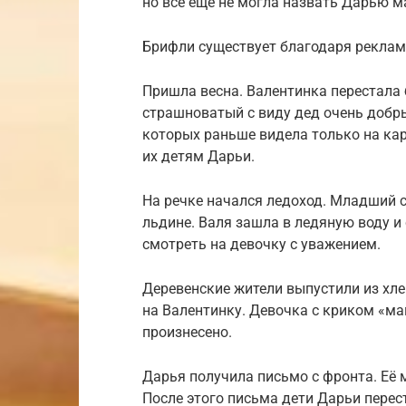
но всё ещё не могла назвать Дарью м
Брифли существует благодаря реклам
Пришла весна. Валентинка перестала 
страшноватый с виду дед очень добры
которых раньше видела только на кар
их детям Дарьи.
На речке начался ледоход. Младший 
льдине. Валя зашла в ледяную воду и
смотреть на девочку с уважением.
Деревенские жители выпустили из хле
на Валентинку. Девочка с криком «ма
произнесено.
Дарья получила письмо с фронта. Её 
После этого письма дети Дарьи перес