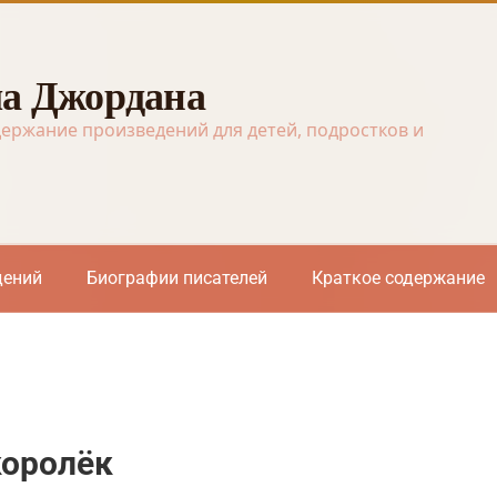
а Джордана
держание произведений для детей, подростков и
дений
Биографии писателей
Краткое содержание
королёк