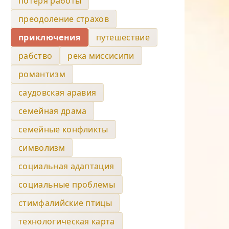
потеря работы
преодоление страхов
приключения
путешествие
рабство
река миссисипи
романтизм
саудовская аравия
семейная драма
семейные конфликты
символизм
социальная адаптация
социальные проблемы
стимфалийские птицы
технологическая карта