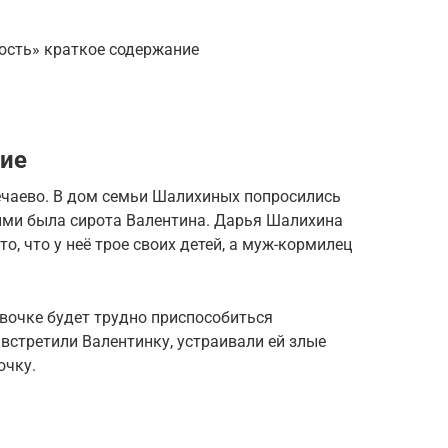
ность» краткое содержание
ние
Нечаево. В дом семьи Шалихиных попросились
рыми была сирота Валентина. Дарья Шалихина
то, что у неё трое своих детей, а муж-кормилец
евочке будет трудно приспособиться
 встретили Валентинку, устраивали ей злые
очку.