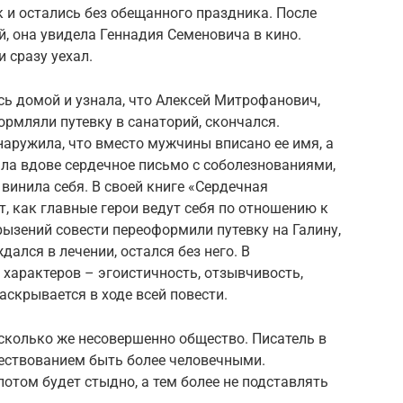
ак и остались без обещанного праздника. После
й, она увидела Геннадия Семеновича в кино.
и сразу уехал.
сь домой и узнала, что Алексей Митрофанович,
ормляли путевку в санаторий, скончался.
аружила, что вместо мужчины вписано ее имя, а
сала вдове сердечное письмо с соболезнованиями,
винила себя. В своей книге «Сердечная
, как главные герои ведут себя по отношению к
рызений совести переоформили путевку на Галину,
дался в лечении, остался без него. В
характеров – эгоистичность, отзывчивость,
раскрывается в ходе всей повести.
асколько же несовершенно общество. Писатель в
ествованием быть более человечными.
потом будет стыдно, а тем более не подставлять