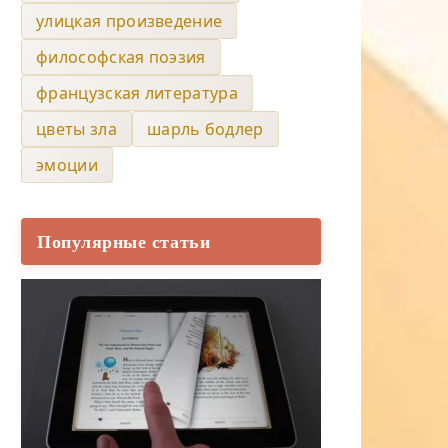
улицкая произведение
философская поэзия
французская литература
цветы зла
шарль бодлер
эмоции
Популярные статьи