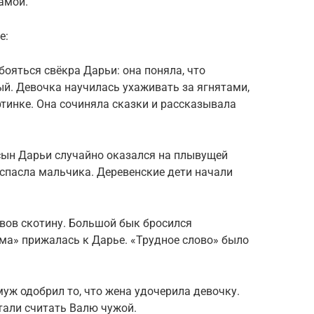
амой.
е:
бояться свёкра Дарьи: она поняла, что
й. Девочка научилась ухаживать за ягнятами,
тинке. Она сочиняла сказки и рассказывала
сын Дарьи случайно оказался на плывущей
 спасла мальчика. Деревенские дети начали
вов скотину. Большой бык бросился
ма» прижалась к Дарье. «Трудное слово» было
муж одобрил то, что жена удочерила девочку.
тали считать Валю чужой.