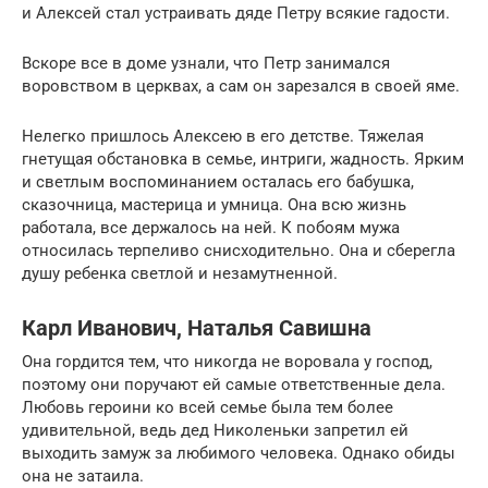
и Алексей стал устраивать дяде Петру всякие гадости.
Вскоре все в доме узнали, что Петр занимался
воровством в церквах, а сам он зарезался в своей яме.
Нелегко пришлось Алексею в его детстве. Тяжелая
гнетущая обстановка в семье, интриги, жадность. Ярким
и светлым воспоминанием осталась его бабушка,
сказочница, мастерица и умница. Она всю жизнь
работала, все держалось на ней. К побоям мужа
относилась терпеливо снисходительно. Она и сберегла
душу ребенка светлой и незамутненной.
Карл Иванович, Наталья Савишна
Она гордится тем, что никогда не воровала у господ,
поэтому они поручают ей самые ответственные дела.
Любовь героини ко всей семье была тем более
удивительной, ведь дед Николеньки запретил ей
выходить замуж за любимого человека. Однако обиды
она не затаила.