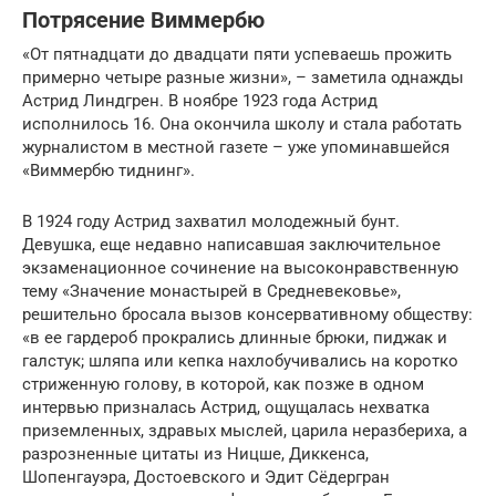
Потрясение Виммербю
«От пятнадцати до двадцати пяти успеваешь прожить
примерно четыре разные жизни», – заметила однажды
Астрид Линдгрен. В ноябре 1923 года Астрид
исполнилось 16. Она окончила школу и стала работать
журналистом в местной газете – уже упоминавшейся
«Виммербю тиднинг».
В 1924 году Астрид захватил молодежный бунт.
Девушка, еще недавно написавшая заключительное
экзаменационное сочинение на высоконравственную
тему «Значение монастырей в Средневековье»,
решительно бросала вызов консервативному обществу:
«в ее гардероб прокрались длинные брюки, пиджак и
галстук; шляпа или кепка нахлобучивались на коротко
стриженную голову, в которой, как позже в одном
интервью призналась Астрид, ощущалась нехватка
приземленных, здравых мыслей, царила неразбериха, а
разрозненные цитаты из Ницше, Диккенса,
Шопенгауэра, Достоевского и Эдит Сёдергран