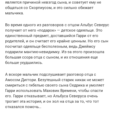
является причиной невзгод сына, и советует ему не
общаться со Скорпиусом, и это сильно обижает
мальчика.
Во время одного из разговоров с отцом Альбус Северус
получает от него «подарок» — детское одеяльце. Это
единственный предмет, доставшийся Гарри от его
родителей, и он считает его крайне ценным. Но его сын
посчитал одеяльце бесполезным, ведь Джеймсу
подарили мантию-невидимку. Из-за этого произошла
большая ссора отца с сыном, и их отношения еще
больше ухудшились.
А вскоре мальчик подслушивает разговор отца с
Амосом Диггори. Безутешный старик никак не может
смириться с гибелью своего сына Седрика и умоляет
Гарри использовать Маховик Времени, чтобы спасти
его. Гарри отказывает, но Альбуса Северуса очень
трогает эта история, и он зол на отца за то, что тот
отказался помочь…