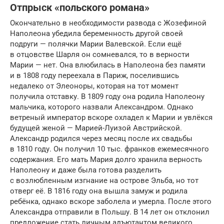
Отпрыск «польского романа»
Окончательно в необходимости развода с Жозефиной
Наполеона убедила беременность другой своей
подруги — полячки Марии Валевской. Если ещё
в отцовстве Шарля он сомневался, то в верности
Марии — нет. Она влюбилась в Наполеона без памяти
и в 1808 году переехала в Париж, поселившись
недалеко от Элеоноры, которая на тот момент
получила отставку. В 1809 году она родила Наполеону
мальчика, которого назвали Александром. Однако
ветреный император вскоре охладел к Марии и увлёкся
будущей женой — Марией-Луизой Австрийской.
Александр родился через месяц после их свадьбы
в 1810 году. Он получил 10 тыс. франков ежемесячного
содержания. Его мать Мария долго хранила верность
Наполеону и даже была готова разделить
с возлюбленным изгнание на острове Эльба, но тот
отверг её. В 1816 году она вышла замуж и родила
ребёнка, однако вскоре заболела и умерла. После этого
Александра отправили в Польшу. В 14 лет он отклонил
предложение стать личным адъютантом великого