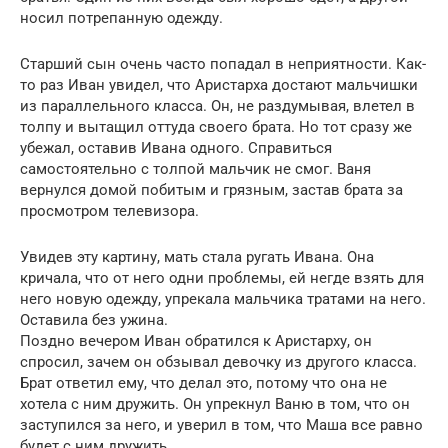
носил потрепанную одежду.
Старший сын очень часто попадал в неприятности. Как-
то раз Иван увидел, что Аристарха достают мальчишки
из параллельного класса. Он, не раздумывая, влетел в
толпу и вытащил оттуда своего брата. Но тот сразу же
убежал, оставив Ивана одного. Справиться
самостоятельно с толпой мальчик не смог. Ваня
вернулся домой побитым и грязным, застав брата за
просмотром телевизора.
Увидев эту картину, мать стала ругать Ивана. Она
кричала, что от него одни проблемы, ей негде взять для
него новую одежду, упрекала мальчика тратами на него.
Оставила без ужина.
Поздно вечером Иван обратился к Аристарху, он
спросил, зачем он обзывал девочку из другого класса.
Брат ответил ему, что делал это, потому что она не
хотела с ним дружить. Он упрекнул Ваню в том, что он
заступился за него, и уверил в том, что Маша все равно
будет с ним дружить.