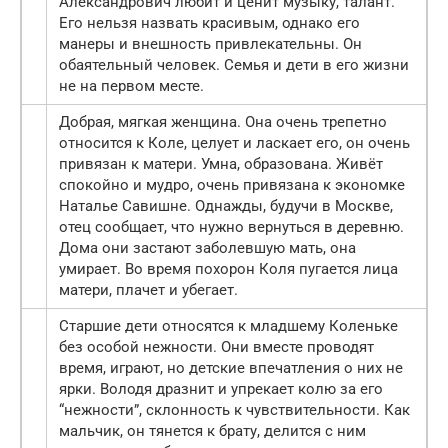
Александрович любит и ценит музыку, талант.
Его нельзя назвать красивым, однако его
манеры и внешность привлекательны. Он
обаятельный человек. Семья и дети в его жизни
не на первом месте.
Добрая, мягкая женщина. Она очень трепетно
относится к Коле, целует и ласкает его, он очень
привязан к матери. Умна, образована. Живёт
спокойно и мудро, очень привязана к экономке
Наталье Савишне. Однажды, будучи в Москве,
отец сообщает, что нужно вернуться в деревню.
Дома они застают заболевшую мать, она
умирает. Во время похорон Коля пугается лица
матери, плачет и убегает.
Старшие дети относятся к младшему Коленьке
без особой нежности. Они вместе проводят
время, играют, но детские впечатления о них не
ярки. Володя дразнит и упрекает колю за его
“нежности”, склонность к чувствительности. Как
мальчик, он тянется к брату, делится с ним