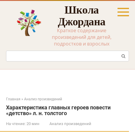
Перейти
Школа
к
контенту
Джордана
Краткое содержание
произведений для детей,
подростков и взрослых
Поиск:
Главная
»
Анализ произведений
Характеристика главных героев повести
«детство» л. н. толстого
На чтение:
20 мин
Анализ произведений