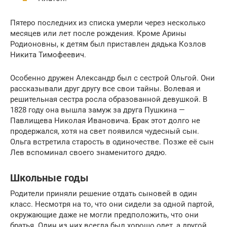
Пятеро последних из списка умерли через несколько
месяцев или лет после рождения. Кроме Арины
Родионовны, к детям был приставлен дядька Козлов
Никита Тимофеевич.
Особенно дружен Александр был с сестрой Ольгой. Они
рассказывали друг другу все свои тайны. Волевая и
решительная сестра росла образованной девушкой. В
1828 году она вышла замуж за друга Пушкина —
Павлищева Николая Ивановича. Брак этот долго не
продержался, хотя на свет появился чудесный сын.
Ольга встретила старость в одиночестве. Позже её сын
Лев вспоминал своего знаменитого дядю.
Школьные годы
Родители приняли решение отдать сыновей в один
класс. Несмотря на то, что они сидели за одной партой,
окружающие даже не могли предположить, что они
братья. Один из них всегда был хорошо одет, а другой