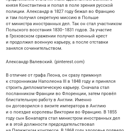
князя Константина и попал в поле зрения русской
полиции. Александр в 1827 году бежал во Францию
и там получил секретную миссию в Польше
от министра иностранных дел. Так он стал участником
Польского восстания 1830−1831 годов. За участие
в Гроховском сражении получил военный крест
и продолжил военную карьеру, а после отставки
занялся сочинительством.
Александр Валевский. (pinterest.com)
В отличие от графа Леона, он сразу примкнул
к сторонникам Наполеона III в 1848 году и принялся
строить дипломатическую карьеру. Сначала стал
посланником Франции во Флоренции, затем провёл
блистательную работу в Англии. Именно
он договорился о визите императора в Англию
и о поездке королевы Виктории во Францию. В 1855
году сын Бонапарта стал министром иностранных дел
и в этой должности председательствовал
на Парижском конгрессе. В 1868 году здоровье подвело