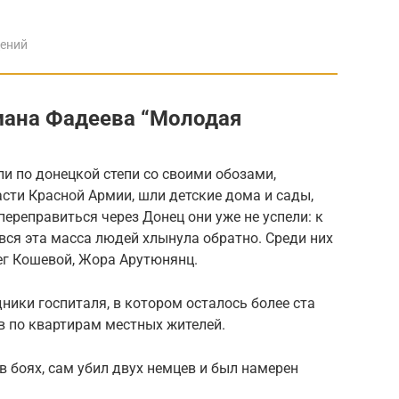
дений
мана Фадеева “Молодая
и по донецкой степи со своими обозами,
сти Красной Армии, шли детские дома и сады,
переправиться через Донец они уже не успели: к
вся эта масса людей хлынула обратно. Среди них
ег Кошевой, Жора Арутюнянц.
ники госпиталя, в котором осталось более ста
в по квартирам местных жителей.
 в боях, сам убил двух немцев и был намерен