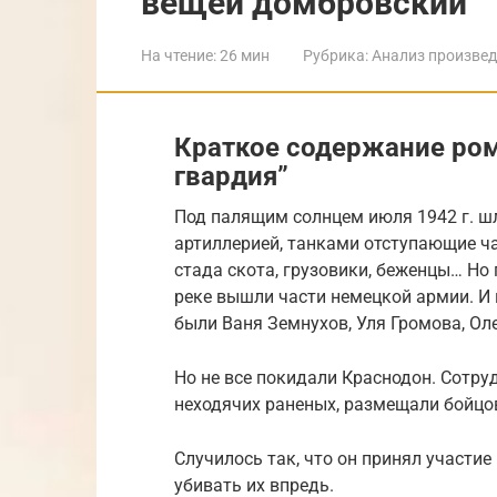
вещей домбровский
На чтение:
26 мин
Рубрика:
Анализ произве
Краткое содержание ро
гвардия”
Под палящим солнцем июля 1942 г. шл
артиллерией, танками отступающие ча
стада скота, грузовики, беженцы… Но 
реке вышли части немецкой армии. И 
были Ваня Земнухов, Уля Громова, Ол
Но не все покидали Краснодон. Сотруд
неходячих раненых, размещали бойцо
Случилось так, что он принял участие
убивать их впредь.