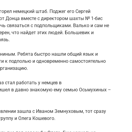
горел немецкий штаб. Поджег его Сергей
от Донца вместе с директором шахты № 1-бис
очь связаться с подпольщиками. Валько и сам не
верен, что найдет этих людей. Большевик и
язь.
ниным. Ребята быстро нашли общий язык и
ути к подполью и одновременно самостоятельно
рганизацию.
з стал работать у немцев в
ришел в давно знакомую ему семью Осьмухиных –
ивлении зашла с Иваном Земнуховым, тот сразу
группу и Олега Кошевого.