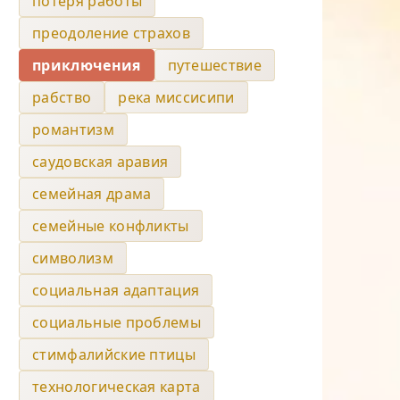
потеря работы
преодоление страхов
приключения
путешествие
рабство
река миссисипи
романтизм
саудовская аравия
семейная драма
семейные конфликты
символизм
социальная адаптация
социальные проблемы
стимфалийские птицы
технологическая карта