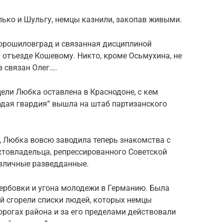
алько и Шульгу, немцы казнили, закопав живыми.
Ворошиловград и связанная дисциплиной
 отъезде Кошевому. Никто, кроме Осьмухина, не
в связан Олег….
цели Любка оставлена в Краснодоне, с кем
одая гвардия” вышла на штаб партизанского
, Любка вовсю заводила теперь знакомства с
товладельца, репрессированного Советской
азличные разведданные.
вербовки и угона молодежи в Германию. Была
ей сгорели списки людей, которых немцы
орогах района и за его пределами действовали