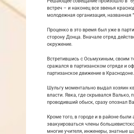
Решающее совещание произошло в “бу
встреч – и наконец все звенья красн
молодежная организация, названная 
Проценко в это время был уже в парт
сторону Донца. Вначале отряд действо
окружение.
Встретившись с Осьмухиным, своим т
сражался в партизанском отряде и о
партизанское движение в Краснодоне.
Шульгу моментально выдал хозяин кв
власти. Явка, где скрывался Валько, 
проводивший обыск, сразу опознал Ва
Кроме того, в городе и в районе были
эвакуироваться члены большевистской
многие учителя, инженеры, знатные ша