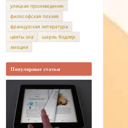
улицкая произведение
философская поэзия
французская литература
цветы зла
шарль бодлер
эмоции
Популярные статьи