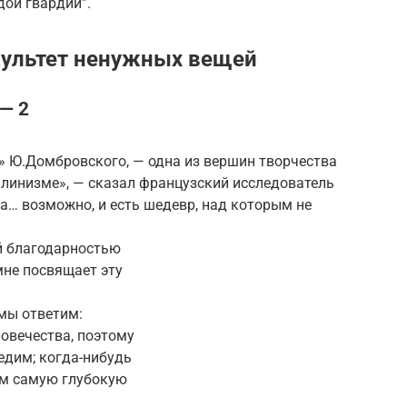
дой гвардии”.
ультет ненужных вещей
— 2
» Ю.Домбровского, — одна из вершин творчества
талинизме», — сказал французский исследователь
а… возможно, и есть шедевр, над которым не
й благодарностью
мне посвящает эту
мы ответим:
вечества, поэтому
дим; когда-нибудь
м самую глубокую