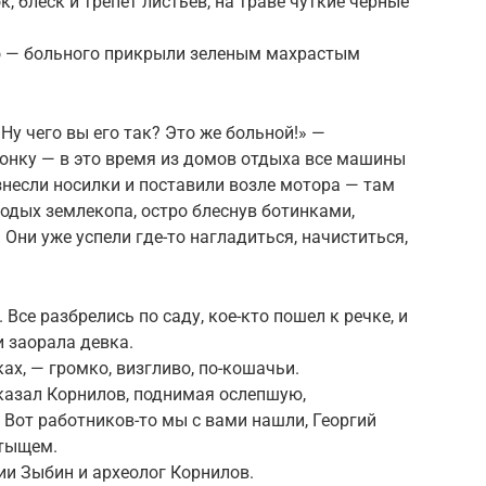
ок, блеск и трепет листьев, на траве чуткие черные
 — больного прикрыли зеленым махрастым
 Ну чего вы его так? Это же больной!» —
онку — в это время из домов отдыха все машины
несли носилки и поставили возле мотора — там
лодых землекопа, остро блеснув ботинками,
 Они уже успели где-то нагладиться, начиститься,
. Все разбрелись по саду, кое-кто пошел к речке, и
и заорала девка.
ах, — громко, визгливо, по-кошачьи.
азал Корнилов, поднимая ослепшую,
Вот работников-то мы с вами нашли, Георгий
отыщем.
и Зыбин и археолог Корнилов.