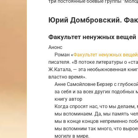
три постоянные боевые группы “Моло
Юрий Домбровский. Фак
Факультет ненужных вещей 
Анонс
Роман «
Факультет ненужных вещей
писателя. «В потоке литературы о «с
Ж.Катала, — эта необыкновенная книг
властно время».
Анне Самойловне Берзер с глубоко
за себя и за всех других подобных 
книгу автор
Когда спросят нас, что мы делаем, 
мы вспоминаем. Да, мы память чело
мы в конце концов непременно побе
мы вспомним так много, что вырое
могилу в мире.