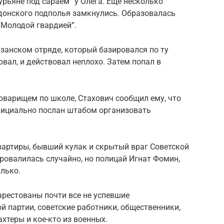
рьяне под сараем” у Олега. Еще несколько
одонского подполья замкнулись. Образовалась
“Молодой гвардией”.
изанском отряде, который базировался по ту
вал, и действовал неплохо. Затем попал в
оварищем по школе, Стахович сообщил ему, что
фициально послан штабом организовать
артиры, бывший кулак и скрытый враг Советской
провалилась случайно, но полицай Игнат Фомин,
лько.
 арестованы почти все не успевшие
 партии, советские работники, общественники,
хтеры и кое-кто из военных.