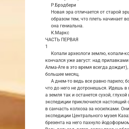
Р.Брэдбери
Новая эра отличается от старой эр
образом тем, что плеть начинает во
она гениальна.
К.Маркс
ЧАСТЬ ПЕРВАЯ
1
Копали археологи землю, копали-копа
кончался уже август: над прилавками
Алма-Ате в это время всегда дождит)
большее месяц.
А днем-то ведь все равно парило; б
что до него не дотронешься. Идешь в 
а земля так и останется сухой, глухой
экспедиции приключился настоящий с
в санчасть колхоза за носилками. Они
экспедиции Центрального музея Казах
брезента на него пахнуло йодоформом