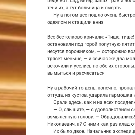
Ведь вот: сад, ветер, запах трав и ябл
тени их, а тут больница и смерть.
Ну а потом все пошло очень быстро
одеялом и стащили вниз
Все бестолково кричали: «Тише, тише!
остановили под горой попутную пятит
несутся порожняком, — осторожно воз
трясет меньше, — и сейчас же два мо
вскочили и уселись по обе их стороны.
вымыться и расчесаться
Ну а рабочий-то день, конечно, пропал
оттуда, из кустов, ударила гармошка 
Орали здесь, как и на всех посиделк
— О, слышите, — с удовольствием ск
взмыленную голову. — Обрадовались! 
Николаевич, а? С ними как раз клад 
Их было двое. Начальник экспедици