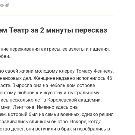
дений
м Театр за 2 минуты пересказ
ние переживания актрисы, ее взлеты и падения,
юбви.
ию своей жизни молодому клерку Томасу Феннелу,
инансовых дел. Женщине недавно исполнилось 46
расте. Выросла она на небольшом острове
поэтому любовь к искусству и театральному
шись несколько лет в Королевской академии,
имми Лэнгтона. Именно здесь она
м, который был из семьи военных, однако решил
 развивались слишком быстро. Вскоре, когда
тво денег, они вступили в брак и перебрались в