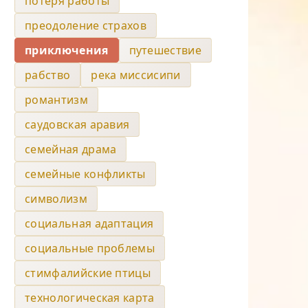
потеря работы
преодоление страхов
приключения
путешествие
рабство
река миссисипи
романтизм
саудовская аравия
семейная драма
семейные конфликты
символизм
социальная адаптация
социальные проблемы
стимфалийские птицы
технологическая карта