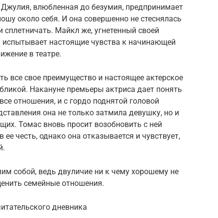
. Джулия, влюбленная до безумия, предпринимает
ношу около себя. И она совершенно не стеснялась
и сплетничать. Майкл же, угнетенный своей
м испытывает настоящие чувства к начинающей
ижение в театре.
ать все свое преимущество и настоящее актерское
бликой. Накануне премьеры актриса дает понять
все отношения, и с гордо поднятой головой
едставления она не только затмила девушку, но и
щих. Томас вновь просит возобновить с ней
ее честь, однако она отказывается и чувствует,
й.
мим собой, ведь двуличие ни к чему хорошему не
ценить семейные отношения.
читательского дневника