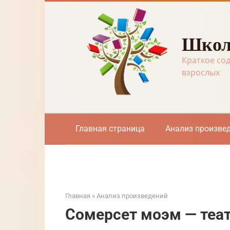
Перейти
к
контенту
Школ
Краткое со
взрослых
Главная страница
Анализ произве
Главная
»
Анализ произведений
Сомерсет моэм — теа