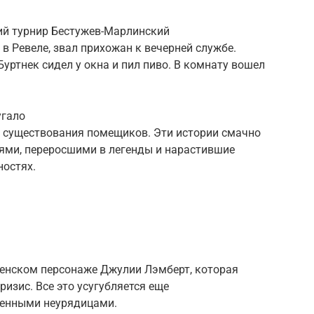
ий турнир Бестужев-Марлинский
в Ревеле, звал прихожан к вечерней службе.
уртнек сидел у окна и пил пиво. В комнату вошел
угало
у существования помещиков. Эти истории смачно
ми, переросшими в легенды и нарастившие
остях.
енском персонаже Джулии Лэмберт, которая
изис. Все это усугубляется еще
ненными неурядицами.