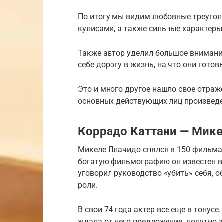
По итогу мы видим любовные треуголь
кулисами, а также сильные характер
Также автор уделил большое внимани
себе дорогу в жизнь, на что они гото
Это и много другое нашло свое отраж
основных действующих лиц произведе
Коррадо Каттани — Мике
Микеле Плачидо снялся в 150 фильмах
богатую фильмографию он известен вс
уговорил руководство «убить» себя, о
роли.
В свои 74 года актер все еще в тонусе
ждала от него предложения, попутно