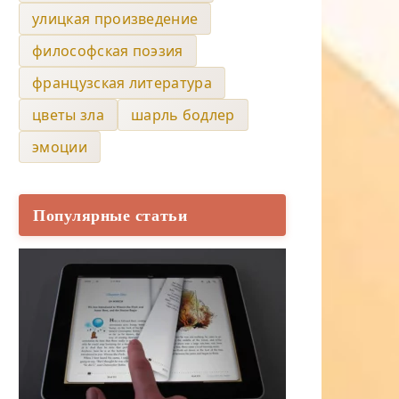
улицкая произведение
философская поэзия
французская литература
цветы зла
шарль бодлер
эмоции
Популярные статьи