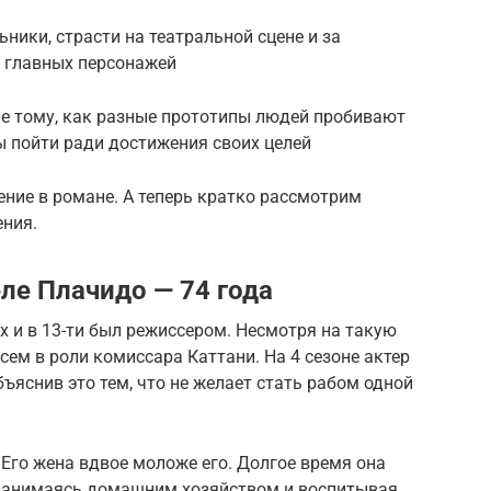
ники, страсти на театральной сцене и за
ы главных персонажей
е тому, как разные прототипы людей пробивают
вы пойти ради достижения своих целей
ение в романе. А теперь кратко рассмотрим
ния.
ле Плачидо — 74 года
 и в 13-ти был режиссером. Несмотря на такую
ем в роли комиссара Каттани. На 4 сезоне актер
бъяснив это тем, что не желает стать рабом одной
. Его жена вдвое моложе его. Долгое время она
 занимаясь домашним хозяйством и воспитывая