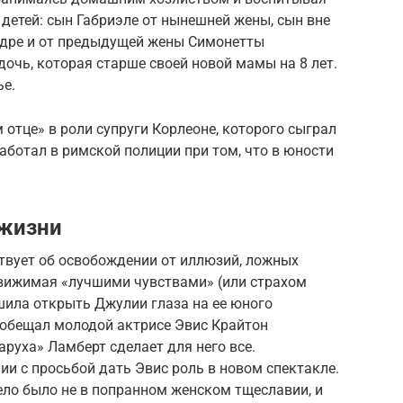
 детей: сын Габриэле от нынешней жены, сын вне
ндре и от предыдущей жены Симонетты
дочь, которая старше своей новой мамы на 8 лет.
ье.
 отце» в роли супруги Корлеоне, которого сыграл
аботал в римской полиции при том, что в юности
 жизни
твует об освобождении от иллюзий, ложных
Движимая «лучшими чувствами» (или страхом
шила открыть Джулии глаза на ее юного
ообещал молодой актрисе Эвис Крайтон
таруха» Ламберт сделает для него все.
ии с просьбой дать Эвис роль в новом спектакле.
дело было не в попранном женском тщеславии, и