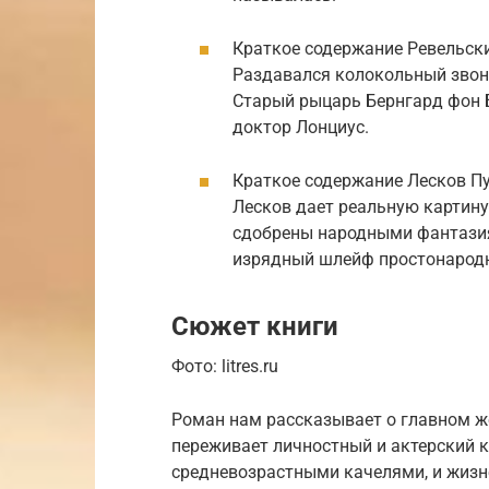
Краткое содержание Ревельск
Раздавался колокольный звон 
Старый рыцарь Бернгард фон Б
доктор Лонциус.
Краткое содержание Лесков П
Лесков дает реальную картин
сдобрены народными фантазия
изрядный шлейф простонародн
Сюжет книги
Фото: litres.ru
Роман нам рассказывает о главном ж
переживает личностный и актерский кр
средневозрастными качелями, и жиз