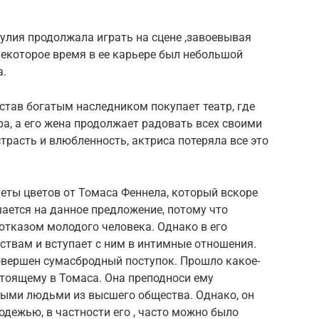
жулия продолжала играть на сцене ,завоевывая
некоторое время в ее карьере был небольшой
а.
став богатым наследником покупает театр, где
ра, а его жена продолжает радовать всех своими
трасть и влюбленность, актриса потеряла все это
еты цветов от Томаса Феннела, который вскоре
шается на данное предложение, потому что
отказом молодого человека. Однако в его
ьствам и вступает с ним в интимные отношения.
овершен сумасбродный поступок. Прошло какое-
стоящему в Томаса. Она преподноси ему
ными людьми из высшего общества. Однако, он
одежью, в частности его , часто можно было