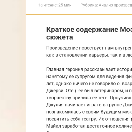
На чтение:
25 мин
Рубрика:
Анализ произве
Краткое содержание Моэ
сюжета
Произведение повествует нам внутрен
как в становлении карьеры, так и в л
Главная героиня рассказывает истор
нанятому ее супругом для ведения ф
лет, однако ничего не говорило о воз
Джерси. Отец ее был ветеринаром, и 
творчеству привила ее тетя. Проучив
Джулия начинает играть в труппе Дж
познакомилась с своим будущим муже
посвятить себя театру. Их отношения
Майкл заработал достаточное количес