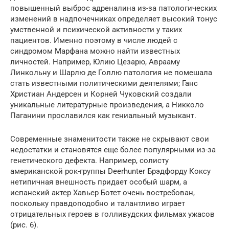
повышенный выброс адреналина из-за патологических
изменений в надпочечниках определяет высокий тонус
умственной и психической активности у таких
пациентов. Именно поэтому в числе людей с
синдромом Марфана можно найти известных
личностей. Например, Юлию Цезарю, Аврааму
Линкольну и Шарлю де Голлю патология не помешала
стать известными политическими деятелями; Ганс
Христиан Андерсен и Корней Чуковский создали
уникальные литературные произведения, а Никколо
Паганини прославился как гениальный музыкант.
Современные знаменитости также не скрывают свои
недостатки и становятся еще более популярными из-за
генетического дефекта. Например, солисту
американской рок-группы Deerhunter Брэдфорду Коксу
нетипичная внешность придает особый шарм, а
испанский актер Хавьер Ботет очень востребован,
поскольку правдоподобно и талантливо играет
отрицательных героев в голливудских фильмах ужасов
(рис. 6).