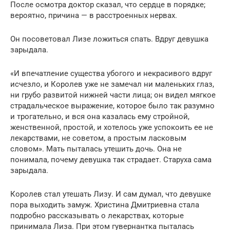
После осмотра доктор сказал, что сердце в порядке;
вероятно, причина — в расстроенных нервах.
Он посоветовал Лизе ложиться спать. Вдруг девушка
зарыдала.
«И впечатление существа убогого и некрасивого вдруг
исчезло, и Королев уже не замечал ни маленьких глаз,
ни грубо раз­витой нижней части лица; он видел мягкое
стра­дальческое выражение, которое было так разум­но
и трогательно, и вся она казалась ему стройной,
женственной, простой, и хотелось уже успокоить ее не
лекарствами, не советом, а про­стым ласковым
словом». Мать пыталась уте­шить дочь. Она не
понимала, почему девушка так страдает. Старуха сама
зарыдала.
Королев стал утешать Лизу. И сам думал, что девушке
пора выходить замуж. Христина Дмит­риевна стала
подробно рассказывать о лекар­ствах, которые
принимала Лиза. При этом гу­вернантка пыталась