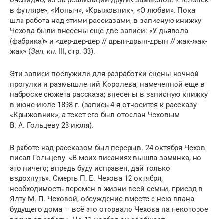
очевидно, из-за реализации других замыслов: «Человек
в футляре», «Ионыч», «Крыжовник», «О любви». Пока
шла работа над этими рассказами, в записную книжку
Чехова были внесены еще две записи: «У дьявола
(фабрика)» и «дер-дер-дер // дрын-дрын-дрын // жак-жак-
жак» (
Зап. кн.
III, стр. 33).
Эти записи послужили для разработки сцены ночной
прогулки и размышлений Королева, намеченной еще в
наброске сюжета рассказа; внесены в записную книжку
в июне-июле 1898 г. (запись 4-я относится к рассказу
«Крыжовник», а текст его был отослан Чеховым
В. А. Гольцеву 28 июля).
В работе над рассказом был перерыв. 24 октября Чехов
писал Гольцеву: «В моих писаниях вышла заминка, но
это ничего; впредь буду исправен, дай только
вздохнуть». Смерть П. Е. Чехова 12 октября,
необходимость перемен в жизни всей семьи, приезд в
Ялту М. П. Чеховой, обсуждение вместе с нею плана
будущего дома — всё это оторвало Чехова на некоторое