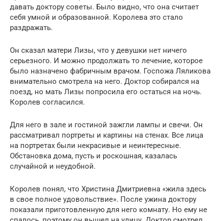
давать доктору советы. Было видно, что она считает
себя умной и обра­зованной. Королева это стало
раздражать.
Он сказал матери Лизы, что у девушки нет ни­чего
серьезного. И можно продолжать то лечение, которое
было назначено фабричным врачом. Гос­пожа Ляликова
внимательно смотрела на него. Доктор собирался на
поезд, но мать Лизы попро­сила его остаться на ночь.
Королев согласился.
Для него в зале и гостиной зажгли лампы и свечи. Он
рассматривал портреты и картины на стенах. Все лица
на портретах были некраси­вые и неинтересные.
Обстановка дома, пусть и роскошная, казалась
случайной и неудобной.
Королев понял, что Христина Дмитриевна «жила здесь
в свое полное удовольствие». После ужина доктору
показали приготовленную для него комнату. Но ему не
спалось, поэтому он вы­шел на улицу. Доктор смотрел