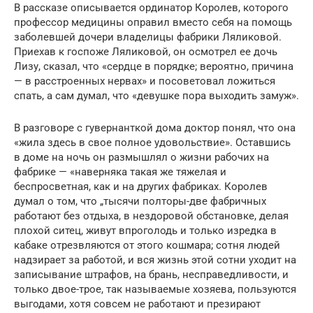
В рассказе описывается ординатор Королев, которого
профессор медицины оправил вместо себя на помощь
заболевшей дочери владелицы фабрики Ляликовой.
Приехав к госпоже Ляликовой, он осмотрел ее дочь
Лизу, сказал, что «сердце в порядке; вероятно, причина
— в расстроенных нервах» и посоветовал ложиться
спать, а сам думал, что «девушке пора выходить замуж».
В разговоре с гувернанткой дома доктор понял, что она
«жила здесь в свое полное удовольствие». Оставшись
в доме на ночь он размышлял о жизни рабочих на
фабрике — «наверняка такая же тяжелая и
беспросветная, как и на других фабриках. Королев
думал о том, что „тысячи полторы-две фабричных
работают без отдыха, в нездоровой обстановке, делая
плохой ситец, живут впроголодь и только изредка в
кабаке отрезвляются от этого кошмара; сотня людей
надзирает за работой, и вся жизнь этой сотни уходит на
записывание штрафов, на брань, несправедливости, и
только двое-трое, так называемые хозяева, пользуются
выгодами, хотя совсем не работают и презирают