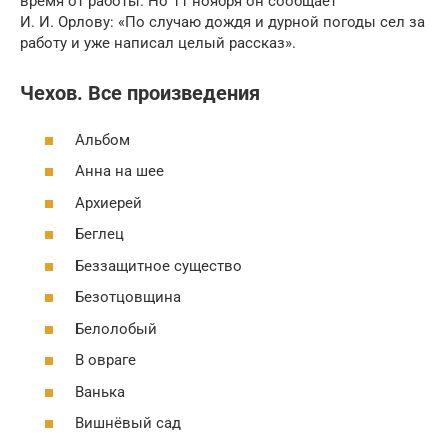
время от работы. Но 11 ноября он сообщает
И. И. Орлову: «По случаю дождя и дурной погоды сел за
работу и уже написал целый рассказ».
Чехов. Все произведения
Альбом
Анна на шее
Архиерей
Беглец
Беззащитное существо
Безотцовщина
Белолобый
В овраге
Ванька
Вишнёвый сад