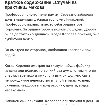
Краткое содержание «Случай из
практики» Чехова
Профессор получил телеграмму. Серьезно за­болела
дочь владелицы фабрики госпожи Ляликовой.
Профессор отправил вместо себя ордина­тора
Королева. За ординатором выслали лошадей. Дорога
была достаточно длинной. Ког­да Королев приехал, был
субботний вечер.
Он смотрел по сторонам, любовался красивой при­
родой.
Когда Королев смотрел на «какую-нибудь фабрику
издали или вблизи, то всякий раз ду­мал о том, что вот
снаружи все тихо и смирно, а внутри, должно быть,
непроходимое невежест­во и тупой эгоизм хозяев,
скучный, нездоровый труд рабочих, дрязги, водка,
насекомые».
Наконец они приехали. Королева пригласили в дом. Он