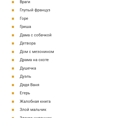
Враги
Глупый француз
Горе
Гриша
Дама с собачкой
Детвора
Дом с мезонином
Драма на охоте
Душечка
Дуэль
Дядя Ваня
Егерь
Жалобная книга
Злой мальчик
Злоумышленник