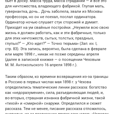
бьет в доску. Масса труда, масса страданий — и всё это
для ничтожества, владеющего фабрикой. Глупая мать,
гувернантка, дочь… Дочь заболела, звали из Москвы
профессора, но он не поехал, послал ординатора.
Ординатор ночью слушает стук сторожей и думает.
Приходят на ум свайные постройки. „Неужели всю свою
жизнь я должен работать, как и эти фабричные, только
для этих ничтожеств, сытых, толстых, праздных,
глупых?“ — „Кто идет?“ — Точно тюрьма» (
Зап. кн.
I,
стр. 83). Эта запись, вероятно, была сделана в феврале
или марте 1898 г., никак не позже середины апреля
(далее в записной книжке — о посещении Чеховым
М. М. Антокольского 16 апреля 1898 г.).
Таким образом, ко времени возвращения из-за границы
в Россию в первых числах мая 1898 г. у Чехова
определились тематические линии рассказа: богатство
как «недоразумение», сила, разъединяющая людей, и,
во-вторых, страшная изнанка фабричной жизни, такой
«тихой» и «смирной» снаружи. Определился и сюжет
рассказа. Тем не менее, писание рассказа отложилось,