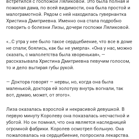
встретился с госпожой Ляликовой. Это была полная и
пожилая дама, по всей видимос­ти, она была простой и
малограмотной. Рядом с ней находилась гувернантка
Христина Дмит­риевна. Именно она стала подробно
говорить о болезни Лизы, дочери госпожи Ляликовой.
«…С утра у нее было такое сердцебиение, что все в доме
не спали; боялись, как бы не умерла». «Она у нас, можно
сказать, с малолетства была хворенькая», —
рассказывала Христина Дмит­риевна певучим голосом,
то и дело вытирая губы рукой.
— Доктора говорят — нервы, но, когда она была
маленькой, доктора ей золотуху внутрь вогнали, так
вот, думаю, может, от этого».
Лиза оказалась взрослой и некрасивой девуш­кой. В
первую минуту Королеву она показалась несчастной и
убогой. Но он помнил, что она яв­ляется наследницей
огромной фабрики. Королев осмотрел больную. Она
пожаловалась на сердце­биение, попросила лекарства.