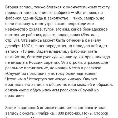
Вторая запись, также близкая к окончательному тексту,
передает впечатление от фабрики — «Взглянешь на
фабрику, где-нибудь в захолустье — тихо, смирно, но
если взглянуть вовнутрь: какое непроходимое
невежество хозяев, тупой эгоизм, какое безнадежное
состояние рабочих, дрязги, водка, вши» (
Зап. кн.
I,
стр. 81). Эта запись может быть отнесена к началу
декабря 1897 г. — непосредственно вслед за ней идет
запись: «13 дек. Видел владелицу фабрики, мать
семейства, богатую русскую женщину, которая никогда
не видала в России сирени». Эти строки, отражающие
реальное впечатление, не нашли места в рассказе
«Случай из практики» и потому были вынесены
Чеховым в Четвертую записную книжку. Однако
возникла эта запись в общем потоке мыслей и образов,
связанных с обдумыванием рассказа «Случай из
практики».
Затем в записной книжке появляется конспективная
запись сюжета: «Фабрика, 1000 рабочих. Ночь. Сторож