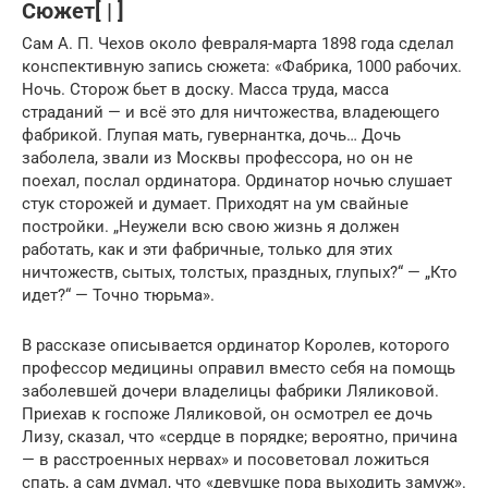
Сюжет[ | ]
Сам А. П. Чехов около февраля-марта 1898 года сделал
конспективную запись сюжета: «Фабрика, 1000 рабочих.
Ночь. Сторож бьет в доску. Масса труда, масса
страданий — и всё это для ничтожества, владеющего
фабрикой. Глупая мать, гувернантка, дочь… Дочь
заболела, звали из Москвы профессора, но он не
поехал, послал ординатора. Ординатор ночью слушает
стук сторожей и думает. Приходят на ум свайные
постройки. „Неужели всю свою жизнь я должен
работать, как и эти фабричные, только для этих
ничтожеств, сытых, толстых, праздных, глупых?“ — „Кто
идет?“ — Точно тюрьма».
В рассказе описывается ординатор Королев, которого
профессор медицины оправил вместо себя на помощь
заболевшей дочери владелицы фабрики Ляликовой.
Приехав к госпоже Ляликовой, он осмотрел ее дочь
Лизу, сказал, что «сердце в порядке; вероятно, причина
— в расстроенных нервах» и посоветовал ложиться
спать, а сам думал, что «девушке пора выходить замуж».