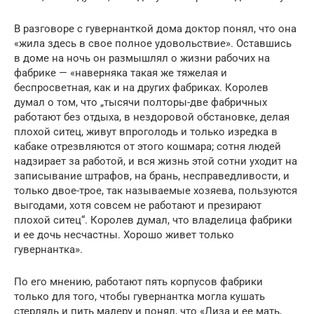
В разговоре с гувернанткой дома доктор понял, что она
«жила здесь в свое полное удовольствие». Оставшись
в доме на ночь он размышлял о жизни рабочих на
фабрике — «наверняка такая же тяжелая и
беспросветная, как и на других фабриках. Королев
думал о том, что „тысячи полторы-две фабричных
работают без отдыха, в нездоровой обстановке, делая
плохой ситец, живут впроголодь и только изредка в
кабаке отрезвляются от этого кошмара; сотня людей
надзирает за работой, и вся жизнь этой сотни уходит на
записывание штрафов, на брань, несправедливости, и
только двое-трое, так называемые хозяева, пользуются
выгодами, хотя совсем не работают и презирают
плохой ситец“. Королев думал, что владелица фабрики
и ее дочь несчастны. Хорошо живет только
гувернантка».
По его мнению, работают пять корпусов фабрики
только для того, чтобы гувернантка могла кушать
стерлядь и пить мадеру и понял, что «Лиза и ее мать,