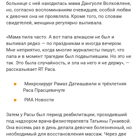
больнице с ней находилась мама Дангуоле Волковлене,
но, согласно воспоминаниям очевидцев, особой любви
к девочке она не проявляла. Кроме того, по словам
свидетелей, женщина регулярно выпивала.
«Мама пила часто. А вот папа алкашом не был и
выпивал редко — по праздникам и иногда вечером.
Мне неприятно, когда многие журналисты пишут, что
папа и в момент трагедии был подвыпившим. Но это не
так. Это была случайность, и зла на него я не держу», —
рассказывает RT Раса.
Микрохирург Рамаз Датиашвили и трёхлетняя
Раса Прасцевичуте
РИА Новости
Затем у Расы был период реабилитации, проходивший
под надзором врача-физиотерапевта Татьяны Гунаевой.
Она восемь раз в день делала девочке болезненный, но
необходимый для восстановления массаж. Через две