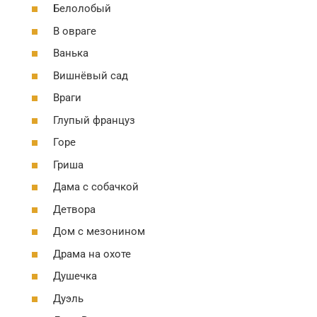
Белолобый
В овраге
Ванька
Вишнёвый сад
Враги
Глупый француз
Горе
Гриша
Дама с собачкой
Детвора
Дом с мезонином
Драма на охоте
Душечка
Дуэль