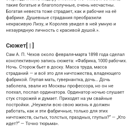
такие богатые и благополучные, очень несчастны.
Богатая невеста тоже страдает, как и рабочие на её
фабрике. Душевные страдания преобразили
некрасивую Лизу, и Королев увидел в ней умную и
незаурядную личность с красивой душой.».
Сюжет[ | ]
Сам А. П. Чехов около февраля-марта 1898 года сделал
конспективную запись сюжета: «Фабрика, 1000 рабочих.
Ночь. Сторож бьет в доску. Масса труда, масса
страданий — и всё это для ничтожества, владеющего
фабрикой. Глупая мать, гувернантка, дочь… Дочь
заболела, звали из Москвы профессора, но он не
поехал, послал ординатора. Ординатор ночью слушает
стук сторожей и думает. Приходят на ум свайные
постройки. „Неужели всю свою жизнь я должен
работать, как и эти фабричные, только для этих
ничтожеств, сытых, толстых, праздных, глупых?“ — „Кто
идет?“ — Точно тюрьма».