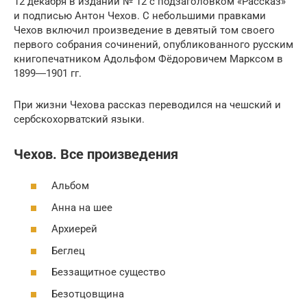
12 декабря в издании № 12 с подзаголовком «Рассказ»
и подписью Антон Чехов. С небольшими правками
Чехов включил произведение в девятый том своего
первого собрания сочинений, опубликованного русским
книгопечатником Адольфом Фёдоровичем Марксом в
1899―1901 гг.
При жизни Чехова рассказ переводился на чешский и
сербскохорватский языки.
Чехов. Все произведения
Альбом
Анна на шее
Архиерей
Беглец
Беззащитное существо
Безотцовщина