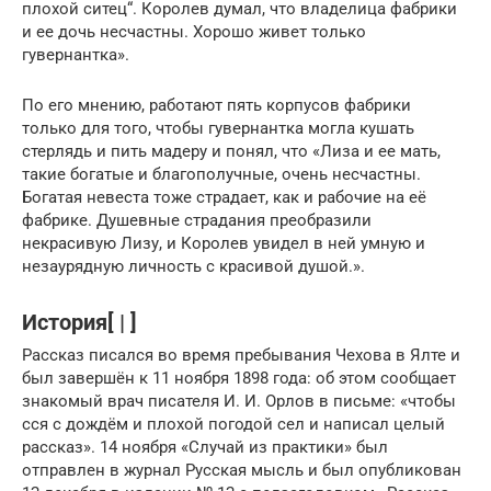
плохой ситец“. Королев думал, что владелица фабрики
и ее дочь несчастны. Хорошо живет только
гувернантка».
По его мнению, работают пять корпусов фабрики
только для того, чтобы гувернантка могла кушать
стерлядь и пить мадеру и понял, что «Лиза и ее мать,
такие богатые и благополучные, очень несчастны.
Богатая невеста тоже страдает, как и рабочие на её
фабрике. Душевные страдания преобразили
некрасивую Лизу, и Королев увидел в ней умную и
незаурядную личность с красивой душой.».
История[ | ]
Рассказ писался во время пребывания Чехова в Ялте и
был завершён к 11 ноября 1898 года: об этом сообщает
знакомый врач писателя И. И. Орлов в письме: «чтобы
сся с дождём и плохой погодой сел и написал целый
рассказ». 14 ноября «Случай из практики» был
отправлен в журнал Русская мысль и был опубликован