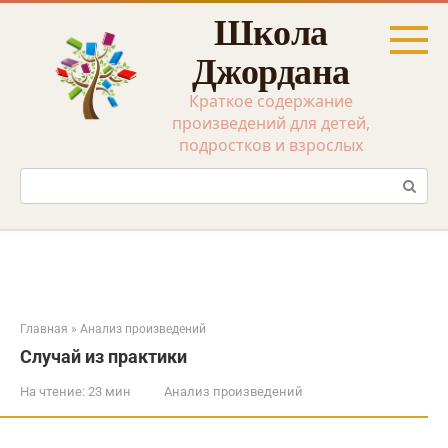
Перейти
Школа
к
контенту
Джордана
Краткое содержание
произведений для детей,
подростков и взрослых
Поиск:
Главная
»
Анализ произведений
Случай из практики
На чтение:
23 мин
Анализ произведений