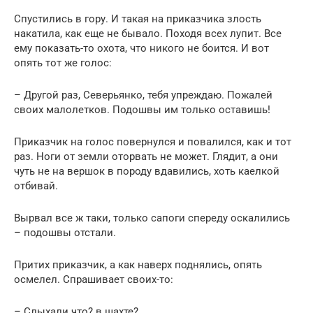
Спустились в гору. И такая на приказчика злость
накатила, как еще не бывало. Походя всех лупит. Все
ему показать-то охота, что никого не боится. И вот
опять тот же голос:
– Другой раз, Северьянко, тебя упреждаю. Пожалей
своих малолетков. Подошвы им только оставишь!
Приказчик на голос повернулся и повалился, как и тот
раз. Ноги от земли оторвать не может. Глядит, а они
чуть не на вершок в породу вдавились, хоть каелкой
отбивай.
Вырвал все ж таки, только сапоги спереду оскалились
– подошвы отстали.
Притих приказчик, а как наверх поднялись, опять
осмелел. Спрашивает своих-то:
– Слыхали что? в шахте?