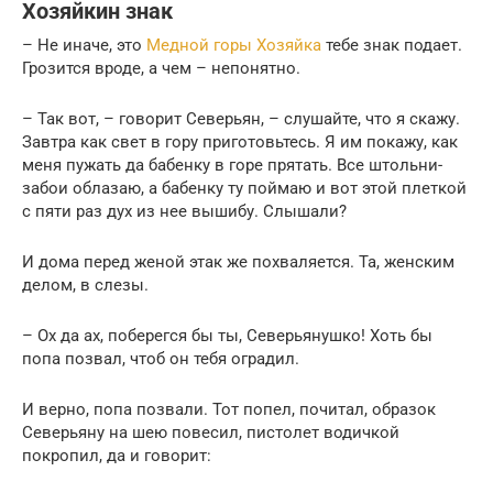
Хозяйкин знак
– Не иначе, это
Медной горы Хозяйка
тебе знак подает.
Грозится вроде, а чем – непонятно.
– Так вот, – говорит Северьян, – слушайте, что я скажу.
Завтра как свет в гору приготовьтесь. Я им покажу, как
меня пужать да бабенку в горе прятать. Все штольни-
забои облазаю, а бабенку ту поймаю и вот этой плеткой
с пяти раз дух из нее вышибу. Слышали?
И дома перед женой этак же похваляется. Та, женским
делом, в слезы.
– Ох да ах, поберегся бы ты, Северьянушко! Хоть бы
попа позвал, чтоб он тебя оградил.
И верно, попа позвали. Тот попел, почитал, образок
Северьяну на шею повесил, пистолет водичкой
покропил, да и говорит: