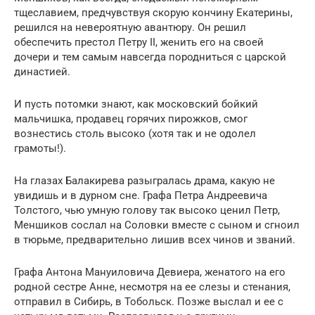
тщеславием, предчувствуя скорую кончину Екатерины,
решился на невероятную авантюру. Он решил
обеспечить престол Петру II, женить его на своей
дочери и тем самым навсегда породниться с царской
династией.
И пусть потомки знают, как московский бойкий
мальчишка, продавец горячих пирожков, смог
вознестись столь высоко (хотя так и не одолел
грамоты!).
На глазах Балакирева разыгралась драма, какую не
увидишь и в дурном сне. Графа Петра Андреевича
Толстого, чью умную голову так высоко ценил Петр,
Меншиков сослал на Соловки вместе с сыном и сгноил
в тюрьме, предварительно лишив всех чинов и званий.
Графа Антона Мануиловича Девиера, женатого на его
родной сестре Анне, несмотря на ее слезы и стенания,
отправил в Сибирь, в Тобольск. Позже выслал и ее с