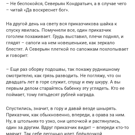
– Не беспокойся, Северьян Кондратьич, а в случае чего
– читай «Да воскреснет бог».
На другой день на свету вся приказчикова шайка к
спуску явилась. Помучнели все, один приказчик
гоголем похаживает. Грудь выставил, плечи поднял, и
глядят – сапоги на нем новешенькие, как зеркало
блестят. А Северьян плеткой по сапожкам похлопывает
и говорит:
– Еще раз оборву подошвы, так покажу руднишному
смотрителю, как грязь разводить. Не погляжу, что он
двадцать лет в горе служит, спущу и ему шкуру. А вы
первым делом старайтесь бабенку эту углядеть. Кто ее
поймает, тому пятьдесят рублей награда.
Спустились, значит, в гору и давай везде шнырять.
Приказчик, как обыкновенно, впереди, а орава за ним.
Ну, в штольнях-то узко, они цепочкой и растянулись,
один за другим. Вдруг приказчик видит – впереди кто-то
маячит. Так себе легонько идет, блёндочкой