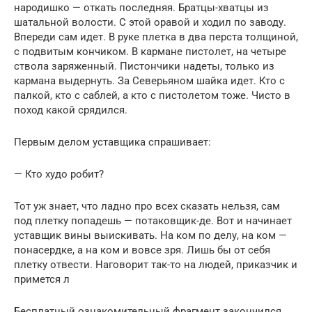
народишко — откать последняя. Братцы-хватцы из
шатальной волости. С этой оравой и ходил по заводу.
Впереди сам идет. В руке плетка в два перста толщиной,
с подвитым кончиком. В кармане пистолет, на четыре
ствола заряженный. Пистончики надеты, только из
кармана выдернуть. За Северьяном шайка идет. Кто с
палкой, кто с саблей, а кто с пистолетом тоже. Чисто в
поход какой срядился.
Первым делом уставщика спрашивает:
— Кто худо робит?
Тот уж знает, что ладно про всех сказать нельзя, сам
под плетку попадешь — потаковщик-де. Вот и начинает
уставщик вины выискивать. На ком по делу, на ком —
понасердке, а на ком и вовсе зря. Лишь бы от себя
плетку отвести. Наговорит так-то на людей, приказчик и
примется л
Бесплатный ознакомительный фрагмент закончился,