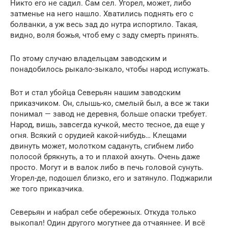
Никто его не садил. Сам сел. Угорел, может, либо
затменье на него нашло. Хватились поднять его с
болванки, а уж весь зад до нутра испортило. Такая,
видно, воля божья, чтоб ему с заду смерть принять.
По этому случаю владельцам заводским и
понадобилось рыкало-зыкало, чтобы народ испужать.
Вот и стал убойца Северьян нашим заводским
приказчиком. Он, слышь-ко, смелый был, а все ж таки
понимал — завод не деревня, больше опаски требует.
Народ, вишь, завсегда кучкой, место тесное, да еще у
огня. Всякий с орудией какой-нибудь… Клещами
двинуть может, молотком садануть, сгибнем либо
полосой брякнуть, а то и плахой ахнуть. Очень даже
просто. Могут и в валок либо в печь головой сунуть.
Угорел-де, подошел близко, его и затянуло. Поджарили
же того приказчика.
Северьян и набрал себе обережных. Откуда только
выкопал! Один другого могутнее да отчаяннее. И всё