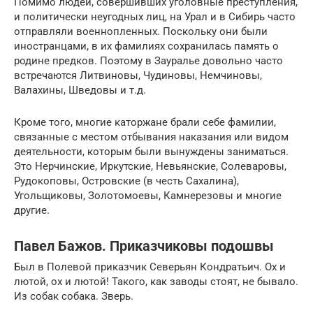
Помимо людей, совершивших уголовные преступления,
и политически неугодных лиц, на Урал и в Сибирь часто
отправляли военнопленных. Поскольку они были
иностранцами, в их фамилиях сохранилась память о
родине предков. Поэтому в Зауралье довольно часто
встречаются Литвиновы, Чудиновы, Немчиновы,
Валахины, Шведовы и т.д.
Кроме того, многие каторжане брали себе фамилии,
связанные с местом отбывания наказания или видом
деятельности, которым были вынуждены заниматься.
Это Нерчинские, Иркутские, Невьянские, Солеваровы,
Рудокоповы, Островские (в честь Сахалина),
Угольщиковы, Золотомоевы, Камнерезовы и многие
другие.
Павел Бажов. Приказчиковы подошвы
Был в Полевой приказчик Северьян Кондратьич. Ох и
лютой, ох и лютой! Такого, как заводы стоят, не бывало.
Из собак собака. Зверь.