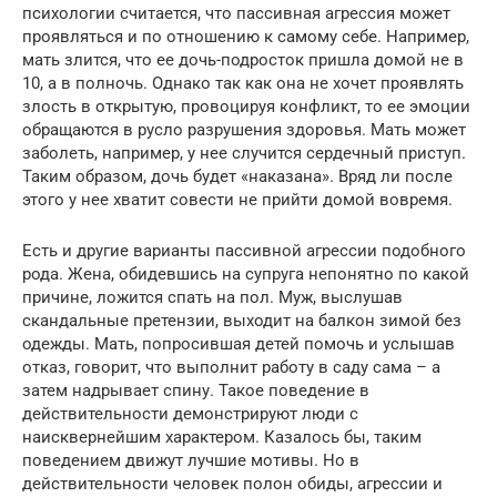
психологии считается, что пассивная агрессия может
проявляться и по отношению к самому себе. Например,
мать злится, что ее дочь-подросток пришла домой не в
10, а в полночь. Однако так как она не хочет проявлять
злость в открытую, провоцируя конфликт, то ее эмоции
обращаются в русло разрушения здоровья. Мать может
заболеть, например, у нее случится сердечный приступ.
Таким образом, дочь будет «наказана». Вряд ли после
этого у нее хватит совести не прийти домой вовремя.
Есть и другие варианты пассивной агрессии подобного
рода. Жена, обидевшись на супруга непонятно по какой
причине, ложится спать на пол. Муж, выслушав
скандальные претензии, выходит на балкон зимой без
одежды. Мать, попросившая детей помочь и услышав
отказ, говорит, что выполнит работу в саду сама – а
затем надрывает спину. Такое поведение в
действительности демонстрируют люди с
наисквернейшим характером. Казалось бы, таким
поведением движут лучшие мотивы. Но в
действительности человек полон обиды, агрессии и