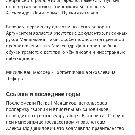
дворянского рода. Что интересно, даже А. С. Пушкин
опровергал версию о “пирожковом” прошлом
Александра Даниловича. Пушкин отмечал:
Впрочем, версию эту достаточно легко оспорить.
Аргументом является отсутствие документов, писанных
рукой Меншикова. Такая особенность стала причиной
предположения, что Александр Данилович не был
обучен грамоте с детства, о чём писали и иностранные
наблюдатели.
Михиль ван Мюссер «Портрет Франца Яковлевича
Лефорта»
Ссылка и последние годы
После смерти Петра I Меншиков, использовав
поддержку гвардии и влиятельных сановников,
возводит на престол супругу царя, Екатерину I. По сути,
при императрице государством управлял сам
Александр Данилович, что возглавлял правительство