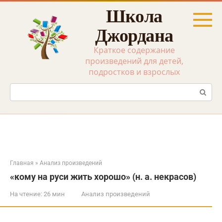
Перейти
Школа
к
контенту
Джордана
Краткое содержание
произведений для детей,
подростков и взрослых
Поиск:
Главная
»
Анализ произведений
«кому на руси жить хорошо» (н. а. некрасов)
На чтение:
26 мин
Анализ произведений