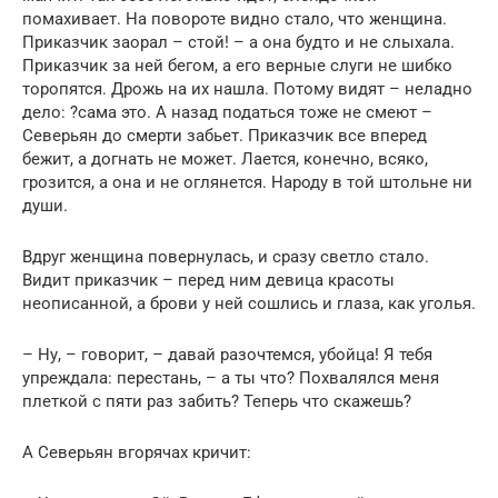
помахивает. На повороте видно стало, что женщина.
Приказчик заорал – стой! – а она будто и не слыхала.
Приказчик за ней бегом, а его верные слуги не шибко
торопятся. Дрожь на их нашла. Потому видят – неладно
дело: ?сама это. А назад податься тоже не смеют –
Северьян до смерти забьет. Приказчик все вперед
бежит, а догнать не может. Лается, конечно, всяко,
грозится, а она и не оглянется. Народу в той штольне ни
души.
Вдруг женщина повернулась, и сразу светло стало.
Видит приказчик – перед ним девица красоты
неописанной, а брови у ней сошлись и глаза, как уголья.
– Ну, – говорит, – давай разочтемся, убойца! Я тебя
упреждала: перестань, – а ты что? Похвалялся меня
плеткой с пяти раз забить? Теперь что скажешь?
А Северьян вгорячах кричит: