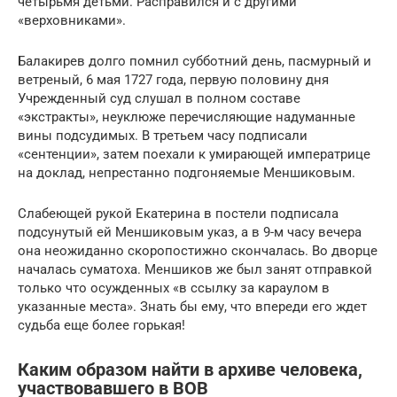
четырьмя детьми. Расправился и с другими
«верховниками».
Балакирев долго помнил субботний день, пасмурный и
ветреный, 6 мая 1727 года, первую половину дня
Учрежденный суд слушал в полном составе
«экстракты», неуклюже перечисляющие надуманные
вины подсудимых. В третьем часу подписали
«сентенции», затем поехали к умирающей императрице
на доклад, непрестанно подгоняемые Меншиковым.
Слабеющей рукой Екатерина в постели подписала
подсунутый ей Меншиковым указ, а в 9-м часу вечера
она неожиданно скоропостижно скончалась. Во дворце
началась суматоха. Меншиков же был занят отправкой
только что осужденных «в ссылку за караулом в
указанные места». Знать бы ему, что впереди его ждет
судьба еще более горькая!
Каким образом найти в архиве человека,
участвовавшего в ВОВ