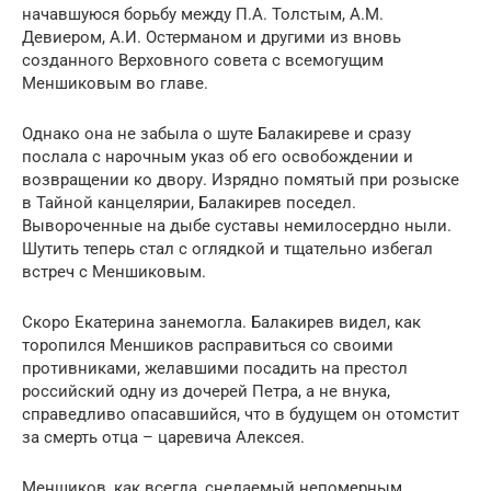
начавшуюся борьбу между П.А. Толстым, А.М.
Девиером, А.И. Остерманом и другими из вновь
созданного Верховного совета с всемогущим
Меншиковым во главе.
Однако она не забыла о шуте Балакиреве и сразу
послала с нарочным указ об его освобождении и
возвращении ко двору. Изрядно помятый при розыске
в Тайной канцелярии, Балакирев поседел.
Вывороченные на дыбе суставы немилосердно ныли.
Шутить теперь стал с оглядкой и тщательно избегал
встреч с Меншиковым.
Скоро Екатерина занемогла. Балакирев видел, как
торопился Меншиков расправиться со своими
противниками, желавшими посадить на престол
российский одну из дочерей Петра, а не внука,
справедливо опасавшийся, что в будущем он отомстит
за смерть отца – царевича Алексея.
Меншиков, как всегда, снедаемый непомерным