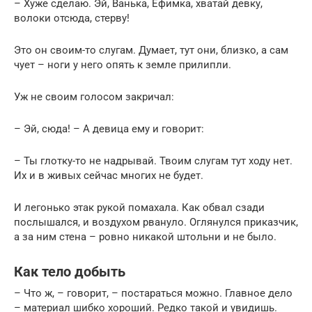
– Хуже сделаю. Эй, Ванька, Ефимка, хватай девку,
волоки отсюда, стерву!
Это он своим-то слугам. Думает, тут они, близко, а сам
чует – ноги у него опять к земле прилипли.
Уж не своим голосом закричал:
– Эй, сюда! – А девица ему и говорит:
– Ты глотку-то не надрывай. Твоим слугам тут ходу нет.
Их и в живых сейчас многих не будет.
И легонько этак рукой помахала. Как обвал сзади
послышался, и воздухом рвануло. Оглянулся приказчик,
а за ним стена – ровно никакой штольни и не было.
Как тело добыть
– Что ж, – говорит, – постараться можно. Главное дело
– материал шибко хороший. Редко такой и увидишь.