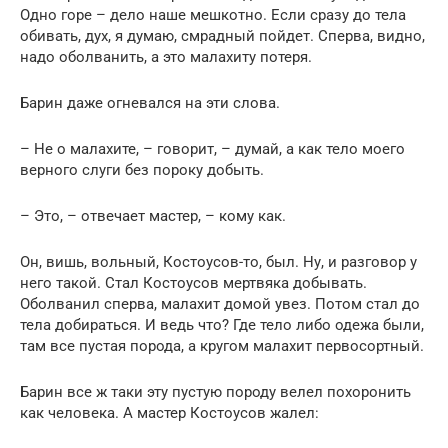
Одно горе – дело наше мешкотно. Если сразу до тела
обивать, дух, я думаю, смрадный пойдет. Сперва, видно,
надо оболванить, а это малахиту потеря.
Барин даже огневался на эти слова.
– Не о малахите, – говорит, – думай, а как тело моего
верного слуги без пороку добыть.
– Это, – отвечает мастер, – кому как.
Он, вишь, вольный, Костоусов-то, был. Ну, и разговор у
него такой. Стал Костоусов мертвяка добывать.
Оболванил сперва, малахит домой увез. Потом стал до
тела добираться. И ведь что? Где тело либо одежа были,
там все пустая порода, а кругом малахит первосортный.
Барин все ж таки эту пустую породу велел похоронить
как человека. А мастер Костоусов жалел: