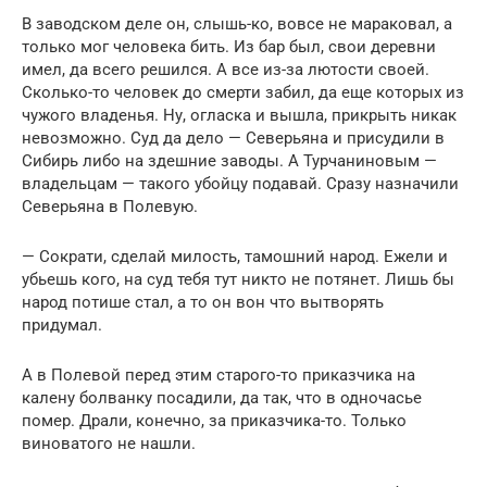
В заводском деле он, слышь-ко, вовсе не мараковал, а
только мог человека бить. Из бар был, свои деревни
имел, да всего решился. А все из-за лютости своей.
Сколько-то человек до смерти забил, да еще которых из
чужого владенья. Ну, огласка и вышла, прикрыть никак
невозможно. Суд да дело — Северьяна и присудили в
Сибирь либо на здешние заводы. А Турчаниновым —
владельцам — такого убойцу подавай. Сразу назначили
Северьяна в Полевую.
— Сократи, сделай милость, тамошний народ. Ежели и
убьешь кого, на суд тебя тут никто не потянет. Лишь бы
народ потише стал, а то он вон что вытворять
придумал.
А в Полевой перед этим старого-то приказчика на
калену болванку посадили, да так, что в одночасье
помер. Драли, конечно, за приказчика-то. Только
виноватого не нашли.