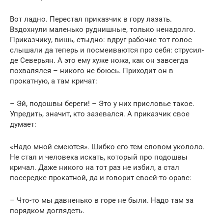
Вот ладно. Перестал приказчик в гору лазать.
Вздохнули маленько руднишные, только ненадолго.
Приказчику, вишь, стыдно: вдруг рабочие тот голос
слышали да теперь и посмеиваются про себя: струсил-
де Северьян. А это ему хуже ножа, как он завсегда
похвалялся – никого не боюсь. Приходит он в
прокатную, а там кричат:
– Эй, подошвы береги! – Это у них присловье такое.
Упредить, значит, кто зазевался. А приказчик свое
думает:
«Надо мной смеются». Шибко его тем словом укололо.
Не стал и человека искать, который про подошвы
кричал. Даже никого на тот раз не избил, а стал
посередке прокатной, да и говорит своей-то ораве:
– Что-то мы давненько в горе не были. Надо там за
порядком доглядеть.