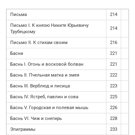
Письма
214
Письмо I. К князю Никите Юрьевичу
214
Трубецкому
Письмо II. К стихам своим
216
Басни
221
Баснь I. Огонь и восковой болван
221
Баснь II. Пчельная матка и змея
222
Баснь III. Верблюд и лисица
223
Баснь IV. Ястреб, павлин и сова
225
Баснь V. Городская и полевая мышь
226
Баснь VI. Чиж и снегирь
228
Эпиграммы
233