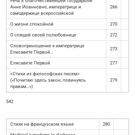
Речь к благочестивейшей государыне
Анне Иоанновне, императрице и
266
самодержице всероссийской
О жизни спокойной
270
О спящей своей полюбовнице
272
Словоприношение к императрице
273
Елисавете Первой…
Елисавете Первой
277
<Стихи из философских писем>
(«Почитаю здесь закон, повинуясь
279
правам…»)
542
Стихи на французском языке
280
Madrigal à madame la duchesse