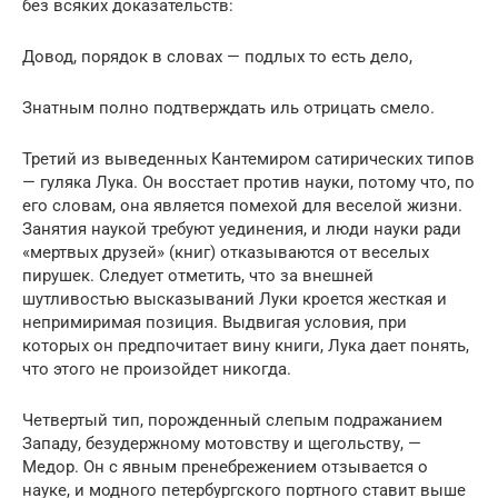
без всяких доказательств:
Довод, порядок в словах — подлых то есть дело,
Знатным полно подтверждать иль отрицать смело.
Третий из выведенных Кантемиром сатирических типов
— гуляка Лука. Он восстает против науки, потому что, по
его словам, она является помехой для веселой жизни.
Занятия наукой требуют уединения, и люди науки ради
«мертвых друзей» (книг) отказываются от веселых
пирушек. Следует отметить, что за внешней
шутливостью высказываний Луки кроется жесткая и
непримиримая позиция. Выдвигая условия, при
которых он предпочитает вину книги, Лука дает понять,
что этого не произойдет никогда.
Четвертый тип, порожденный слепым подражанием
Западу, безудержному мотовству и щегольству, —
Медор. Он с явным пренебрежением отзывается о
науке, и модного петербургского портного ставит выше