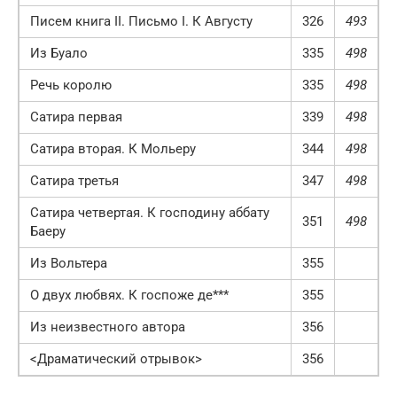
Писем книга II. Письмо I. К Августу
326
493
Из Буало
335
498
Речь королю
335
498
Сатира первая
339
498
Сатира вторая. К Мольеру
344
498
Сатира третья
347
498
Сатира четвертая. К господину аббату
351
498
Баеру
Из Вольтера
355
О двух любвях. К госпоже де***
355
Из неизвестного автора
356
<Драматический отрывок>
356