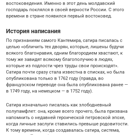
востоковедения. Именно в этот день молдавский
господарь поклялся в своей верности России. С этого
времени в стране появился первый востоковед.
История написания
По признаниям самого Кантемира, сатира писалась с
целью «обличить тех дворян, которые, лишены будучи
всякого благонравия, одним благородием хвастают, к
тому же завидят всякому благополучию в людях,
которые из подлости чрез труды свои происходят».
Сатира почти сразу стала известна в списках, но была
опубликована только в 1762 году (правда, во
французском переводе она была опубликована ранее —
в 1749 году, на немецком — в 1752 году).
Сатира изначально писалась как злободневный
полупамфлет: она, кроме всего прочего, была призвана
напомнить о недавней героической петровской эпохе,
когда личные заслуги ставились превыше родовитости.
К тому времени, когда создавалась сатира, система,