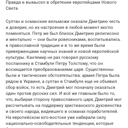
Правда и вымысел в обретении европейцами Нового
Света
Султан и османские вельможи оказали Дмитрию честь
и доверие, но их настроение в любой момент могло
поменяться. Петр же был близок Дмитрию религиозно
и ментально — они были ровесниками, воспитывались
в православной традиции и в то же время были
приверженцами научных знаний и новой европейской
культуры. Кантемир не раз говорил русскому
посланнику в Стамбуле Петру Толстому, что он
восхищается преобразованиями царя. Существенны
были и тактические обстоятельства: армия Петра была
рядом в Украине, а султан в Стамбуле еще не объявил
сбор войск, то есть Дмитрий мог поначалу оказаться
один против русских сил. И всё же главным было то,
что, выбирая сторону православного царя, Дмитрий мог
рассчитывать на поддержку христианского духовенства
и своего народа, видевшего в османах поработителей.
На европейском юго-востоке уже набирали силу
национально-освободительные тенденции, которые