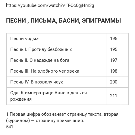
https://youtube.com/watch?v=T-Oc0gjHm3g
ПЕСНИ , ПИСЬМА, БАСНИ, ЭПИГРАММЫ
Песни <оды>
195
Песнь I. Противу безбожных
195
Песнь II. О надежде на бога
197
Песнь III. На злобного человека
198
Песнь IV. В похвалу наук
200
Ода. К императрице Анне в день ея
211
рождения
1 Первая цифра обозначает страницу текста, вторая
(курсивом) — страницу примечания.
541