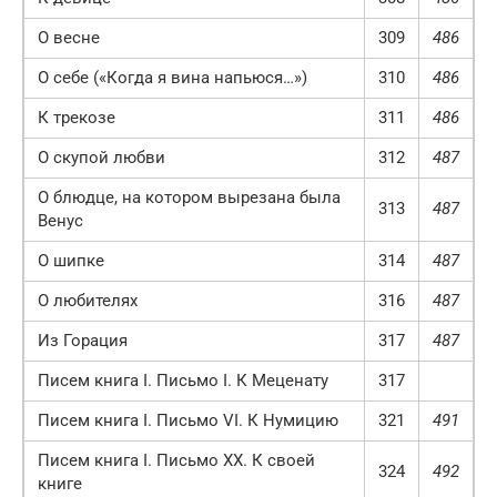
О весне
309
486
О себе («Когда я вина напьюся…»)
310
486
К трекозе
311
486
О скупой любви
312
487
О блюдце, на котором вырезана была
313
487
Венус
О шипке
314
487
О любителях
316
487
Из Горация
317
487
Писем книга I. Письмо I. К Меценату
317
Писем книга I. Письмо VI. К Нумицию
321
491
Писем книга I. Письмо XX. К своей
324
492
книге