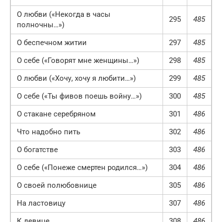
О любви («Некогда в часы
295
485
полночны…»)
О беспечном житии
297
485
О себе («Говорят мне женщины…»)
298
485
О любви («Хочу, хочу я любити…»)
299
485
О себе («Ты фивов поешь войну…»)
300
485
О стакане серебряном
301
486
Что надобно пить
302
486
О богатстве
303
486
О себе («Понеже смертен родился…»)
304
486
О своей полюбовнице
305
486
На ластовицу
307
486
К девице
308
486