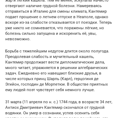
жар и лёгкий кашель. Тем не менее, эскулапы начисто
отвергают наличие грудной болезни. Намереваясь
отправиться в Италию для смены климата, Кантемир
подает прошение о летнем отпуске в Неаполе, однако
вскоре из-за слабости отказывается от поездки. Теперь
уже никто не сомневается, что поражены лёгкие, но
болезнь сильно запущена и искоренить её, увы,
невозможно.
Борьба с тяжелейшим недугом длится около полугода.
Преодолевая слабость и мучительный кашель,
Кантемир продолжает вести дипломатические дела,
много читает, упражняется в решении алгебраических
задач. Ежедневно его навещают близкие друзья, в
числе которых принц Шарль (Карл), герцогиня де
Эгийон, господин де Морпетюи. В обществе приятных
ему людей поэт чувствует себя немного лучше.
31 марта (11 апреля по н. с.) 1744 года, в возрасте 34 лет,
Антиох Дмитриевич Кантемир скончался от грудной
водянки. Он умер в сознании, успев осенить себя