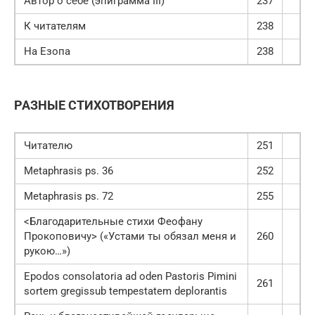
Автор о себе (эпиграмма III)
237
К читателям
238
На Езопа
238
РАЗНЫЕ СТИХОТВОРЕНИЯ
Читателю
251
Metaphrasis ps. 36
252
Metaphrasis ps. 72
255
<Благодарительные стихи Феофану
Прокоповичу> («Устами ты обязал меня и
260
рукою…»)
Epodos consolatoria ad oden Pastoris Pimini
261
sortem gregissub tempestatem deplorantis