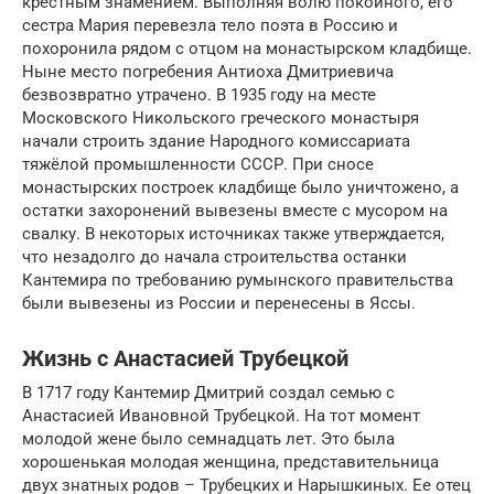
крестным знамением. Выполняя волю покойного, его
сестра Мария перевезла тело поэта в Россию и
похоронила рядом с отцом на монастырском кладбище.
Ныне место погребения Антиоха Дмитриевича
безвозвратно утрачено. В 1935 году на месте
Московского Никольского греческого монастыря
начали строить здание Народного комиссариата
тяжёлой промышленности СССР. При сносе
монастырских построек кладбище было уничтожено, а
остатки захоронений вывезены вместе с мусором на
свалку. В некоторых источниках также утверждается,
что незадолго до начала строительства останки
Кантемира по требованию румынского правительства
были вывезены из России и перенесены в Яссы.
Жизнь с Анастасией Трубецкой
В 1717 году Кантемир Дмитрий создал семью с
Анастасией Ивановной Трубецкой. На тот момент
молодой жене было семнадцать лет. Это была
хорошенькая молодая женщина, представительница
двух знатных родов – Трубецких и Нарышкиных. Ее отец