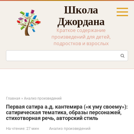
Перейти
Школа
к
контенту
Джордана
Краткое содержание
произведений для детей,
подростков и взрослых
Поиск:
Главная
»
Анализ произведений
Первая сатира а.д. кантемира («к уму своему»):
сатирическая тематика, образы персонажей,
стихотворная речь, авторский стиль
На чтение:
27 мин
Анализ произведений