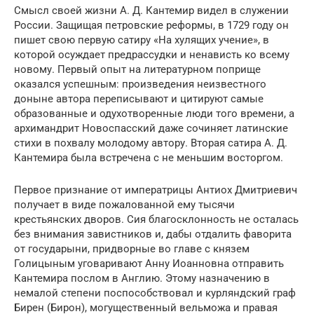
Смысл своей жизни А. Д. Кантемир видел в служении
России. Защищая петровские реформы, в 1729 году он
пишет свою первую сатиру «На хулящих учение», в
которой осуждает предрассудки и ненависть ко всему
новому. Первый опыт на литературном поприще
оказался успешным: произведения неизвестного
доныне автора переписывают и цитируют самые
образованные и одухотворенные люди того времени, а
архимандрит Новоспасский даже сочиняет латинские
стихи в похвалу молодому автору. Вторая сатира А. Д.
Кантемира была встречена с не меньшим восторгом.
Первое признание от императрицы Антиох Дмитриевич
получает в виде пожалованной ему тысячи
крестьянских дворов. Сия благосклонность не осталась
без внимания завистников и, дабы отдалить фаворита
от государыни, придворные во главе с князем
Голицыным уговаривают Анну Иоанновна отправить
Кантемира послом в Англию. Этому назначению в
немалой степени поспособствовал и курляндский граф
Бирен (Бирон), могущественный вельможа и правая