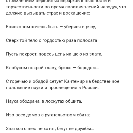
стремлением церковных иерархов к пышности и
торжественности во время своих «явлений народу», что
должно вызывать страх и восхищение:
Епископом хочешь быть — уберися в рясу,
Сверх той тело с гордостью риза полосата
Пусть покроет, повесь цепь на шею из злата,
Клобуком покрой главу, брюхо — бородою…
С горечью и обидой сетует Кантемир на бедственное
положение науки и просвещения в России:
Наука ободрана, в лоскутах обшита,
Изо всех домов с ругательством сбита;
Знаться с нею не хотят, бегут ее дружбы…