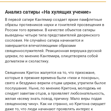
Анализ сатиры «На хулящих учение»
В первой сатире Кантемир создает яркие памфлетные
образы противников науки и гонителей просвещения в
России того времени. В качестве объектов сатиры
выведены четыре типа представителей дворянского
сословия. Не случайно сатира начинается и
завершается впечатляющими образами
священнослужителей. Реакционная верхушка русской
церкви, по мнению Кантемира, олицетворяла собой
догматизм и схоластику.
Священник Критон жалуется на то, что прихожане,
которые в прежние времена были «тихи и покорны»,
свято и бездумно верили отцам церкви, утратили былое
послушание. Ныне, по мнению Критона, молодежь не
следует заветам отцов, а проявляет любознательность,
желая «всему знать повод, причину. Мало веры подая
священному чину». Как ни странно, но Критона смущает
даже то, что люди начинают проявлять интерес к