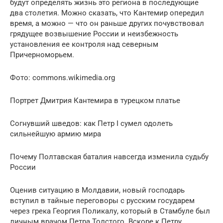
будут определять жизнь это региона в последующие
два столетия. Можно сказать, что Кантемир опередил
время, а можно — что он раньше других почувствовал
грядущее возвышение России и неизбежность
установления ее контроля над северным
Причерноморьем.
Фото: commons.wikimedia.org
Портрет Дмитрия Кантемира в турецком платье
Согнувший шведов: как Петр I сумел одолеть
сильнейшую армию мира
Почему Полтавская баталия навсегда изменила судьбу
России
Оценив ситуацию в Молдавии, новый господарь
вступил в тайные переговоры с русским государем
через грека Георгия Поликалу, который в Стамбуле был
личным врачом Петра Толстого. Вскоре к Петру