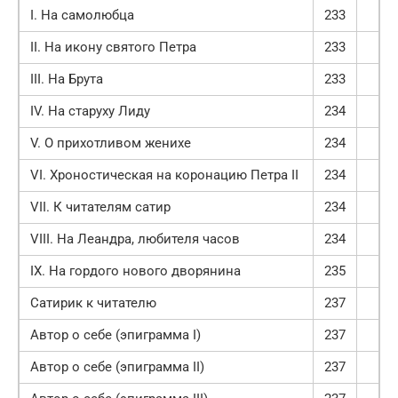
I. На самолюбца
233
II. На икону святого Петра
233
III. На Брута
233
IV. На старуху Лиду
234
V. О прихотливом женихе
234
VI. Хроностическая на коронацию Петра II
234
VII. К читателям сатир
234
VIII. На Леандра, любителя часов
234
IX. На гордого нового дворянина
235
Сатирик к читателю
237
Автор о себе (эпиграмма I)
237
Автор о себе (эпиграмма II)
237