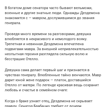
В богатом доме сенатора часто бывают вельможи,
военные и другие знатные люди. Однажды Дездемона
знакомится с — мавром, дослужившимся до звания
генерала.
Проведя много времени за разговорами, девушка
влюбляется в некрасивого и немолодого вояку.
Трепетная и невинная Дездемона впечатлена
подвигами мавра. За внешней непривлекательностью
неопытная героиня разглядела сильную волю и
бесстрашие Отелло.
Девушка сама делает первый шаг и признается в
чувствах генералу. Влюбленные тайно венчаются. Мавр
дарит юной жене подарок — платок, доставшийся
Отелло от матери. По легенде красивая вещь сохранит
любовь и счастье в семейном очаге:
Когда о браке узнает отец, Дездемона не скрывает
правду. Сенатор Брабацио требует от дочери