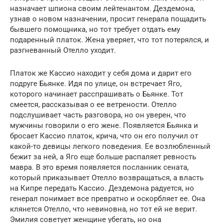
назначает шпиона своим лейтенантом. Дездемона,
узнав о новом назначении, просит генерала пощадить
бывшего помощника, но тот требует отдать ему
подаренный платок. Жена уверяет, что тот потерялся, и
разгневанный Отелло уходит.
Платок же Кассио находит у себя дома и дарит его
подруге Бьянке. Идя по улице, он встречает Яго,
которого начинает расспрашивать о Бьянке. Тот
смеется, рассказывая о ее ветрености. Отелло
подслушивает часть разговора, но он уверен, что
мужчины говорили о его жене. Появляется Бьянка и
бросает Кассио платок, крича, что он его получил от
какой-то девицы легкого поведения. Ее возлюбленный
бежит за ней, а Яго еще больше распаляет ревность
мавра. В это время появляется посланник сената,
который приказывает Отелло возвращаться, а власть
на Кипре передать Кассио. Дездемона радуется, но
генерал понимает все превратно и оскорбляет ее. Она
клянется Отелло, что невиновна, но тот ей не верит.
Эмилия советует женщине убегать, но она