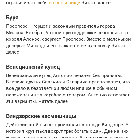
ограничивать себя
во сне и пище
Читать далее
Буря
Просперо – герцог и законный правитель города
Милана. Его брат Антони при поддержке неапольского
короля Алонзо, свергает Просперо. Вместе с маленькой
дочерью Мирандой его сажают в ветхую лодку Читать
далее
Венецианский купец
Венецианский купец Антонио печален без причины.
Близкие друзья Саланио и Саларино предполагают, что
все дело в безответной любви или же в обычном
переживании за корабли с товаром. Антонио отвергает
эти варианты. Читать далее
Виндзорские насмешницы
Действие этой пьесы происходит в городе Виндзоре. А
история крутиться вокруг трех богатых дам. Две из них
– жены состоятельных горожан. А третья – еще юная и