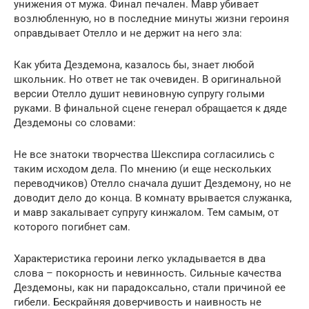
унижения от мужа. Финал печален. Мавр убивает
возлюбленную, но в последние минуты жизни героиня
оправдывает Отелло и не держит на него зла:
Как убита Дездемона, казалось бы, знает любой
школьник. Но ответ не так очевиден. В оригинальной
версии Отелло душит невиновную супругу голыми
руками. В финальной сцене генерал обращается к дяде
Дездемоны со словами:
Не все знатоки творчества Шекспира согласились с
таким исходом дела. По мнению (и еще нескольких
переводчиков) Отелло сначала душит Дездемону, но не
доводит дело до конца. В комнату врывается служанка,
и мавр закалывает супругу кинжалом. Тем самым, от
которого погибнет сам.
Характеристика героини легко укладывается в два
слова – покорность и невинность. Сильные качества
Дездемоны, как ни парадоксально, стали причиной ее
гибели. Бескрайняя доверчивость и наивность не