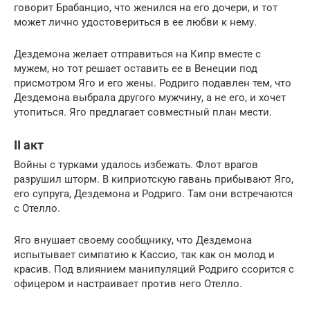
говорит Брабанцио, что женился на его дочери, и тот
может лично удостовериться в ее любви к нему.
Дездемона желает отправиться на Кипр вместе с
мужем, но тот решает оставить ее в Венеции под
присмотром Яго и его жены. Родриго подавлен тем, что
Дездемона выбрала другого мужчину, а не его, и хочет
утопиться. Яго предлагает совместный план мести.
II акт
Войны с турками удалось избежать. Флот врагов
разрушил шторм. В киприотскую гавань прибывают Яго,
его супруга, Дездемона и Родриго. Там они встречаются
с Отелло.
Яго внушает своему сообщнику, что Дездемона
испытывает симпатию к Кассио, так как он молод и
красив. Под влиянием манипуляций Родриго ссорится с
офицером и настраивает против него Отелло.