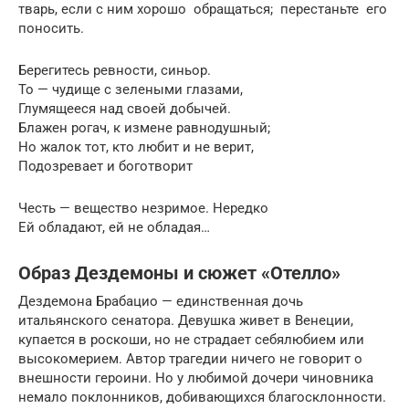
тварь, если с ним хорошо обращаться; перестаньте его
поносить.
Берегитесь ревности, синьор.
То — чудище с зелеными глазами,
Глумящееся над своей добычей.
Блажен рогач, к измене равнодушный;
Но жалок тот, кто любит и не верит,
Подозревает и боготворит
Честь — вещество незримое. Нередко
Ей обладают, ей не обладая…
Образ Дездемоны и сюжет «Отелло»
Дездемона Брабацио — единственная дочь
итальянского сенатора. Девушка живет в Венеции,
купается в роскоши, но не страдает себялюбием или
высокомерием. Автор трагедии ничего не говорит о
внешности героини. Но у любимой дочери чиновника
немало поклонников, добивающихся благосклонности.