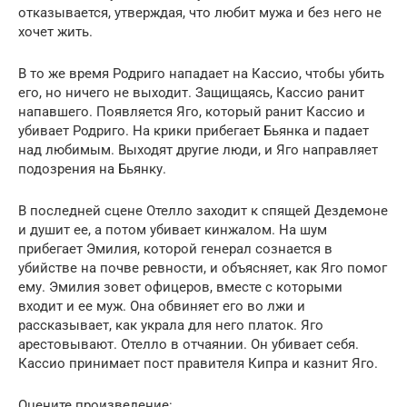
отказывается, утверждая, что любит мужа и без него не
хочет жить.
В то же время Родриго нападает на Кассио, чтобы убить
его, но ничего не выходит. Защищаясь, Кассио ранит
напавшего. Появляется Яго, который ранит Кассио и
убивает Родриго. На крики прибегает Бьянка и падает
над любимым. Выходят другие люди, и Яго направляет
подозрения на Бьянку.
В последней сцене Отелло заходит к спящей Дездемоне
и душит ее, а потом убивает кинжалом. На шум
прибегает Эмилия, которой генерал сознается в
убийстве на почве ревности, и объясняет, как Яго помог
ему. Эмилия зовет офицеров, вместе с которыми
входит и ее муж. Она обвиняет его во лжи и
рассказывает, как украла для него платок. Яго
арестовывают. Отелло в отчаянии. Он убивает себя.
Кассио принимает пост правителя Кипра и казнит Яго.
Оцените произведение: