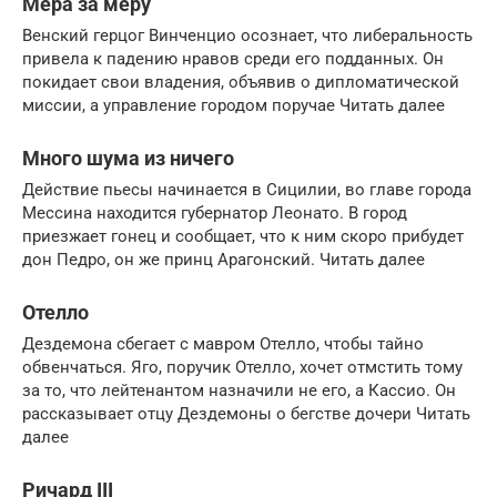
Мера за меру
Венский герцог Винченцио осознает, что либеральность
привела к падению нравов среди его подданных. Он
покидает свои владения, объявив о дипломатической
миссии, а управление городом поручае Читать далее
Много шума из ничего
Действие пьесы начинается в Сицилии, во главе города
Мессина находится губернатор Леонато. В город
приезжает гонец и сообщает, что к ним скоро прибудет
дон Педро, он же принц Арагонский. Читать далее
Отелло
Дездемона сбегает с мавром Отелло, чтобы тайно
обвенчаться. Яго, поручик Отелло, хочет отмстить тому
за то, что лейтенантом назначили не его, а Кассио. Он
рассказывает отцу Дездемоны о бегстве дочери Читать
далее
Ричард III