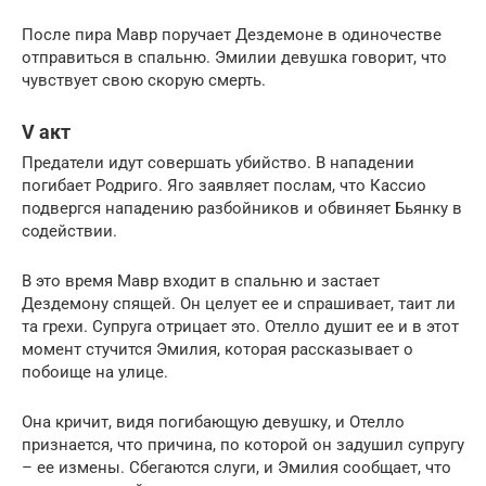
После пира Мавр поручает Дездемоне в одиночестве
отправиться в спальню. Эмилии девушка говорит, что
чувствует свою скорую смерть.
V акт
Предатели идут совершать убийство. В нападении
погибает Родриго. Яго заявляет послам, что Кассио
подвергся нападению разбойников и обвиняет Бьянку в
содействии.
В это время Мавр входит в спальню и застает
Дездемону спящей. Он целует ее и спрашивает, таит ли
та грехи. Супруга отрицает это. Отелло душит ее и в этот
момент стучится Эмилия, которая рассказывает о
побоище на улице.
Она кричит, видя погибающую девушку, и Отелло
признается, что причина, по которой он задушил супругу
– ее измены. Сбегаются слуги, и Эмилия сообщает, что