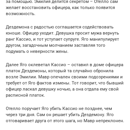
за помощью. Эмилия делится секретом – Отелло сам
желает восстановить офицера, как только появится
возможность.
Дездемона с радостью соглашается содействовать
юноше. Офицер уходит. Девушка просит мужа вернуть
ранг Кассио, и тот уступает супруге. Яго манипулирует
другом, загадочным молчанием заставляя того
подумать о неверности жены.
Далее Яго оклеветал Кассио – оставил в доме офицера
платок Дездемоны, который та случайно обронила
возле Эмилии. Мавр опечален своими подозрениями и
требует от Яго фактов измены. Тот говорит, что бывший
офицер ласкал девушку ночью, а она отдала ему свой
расписной платок.
Отелло поручает Яго убить Кассио не позднее, чем
через три дня. Сам он решает убить Дездемону. Яго
отговаривает друга от этого шага, но Мавр непреклонен.