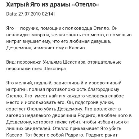
Хитрый Яго из драмы «Отелло»
Data: 27.07.2010 02:14 |
Яго — поручик, помощник полководца Отелло. Он
ненавидит мавра и, желая занять его место, с помощью
интриг внушает ему, что его любимая девушка,
Дездемона, изменяет ему с Кассио.
Вид: персонажи Уильяма Шекспира,
отрицательные
персонажи пьес Шекспира
Яго мелкий, подлый, завистливый и изворотливый
интригин, полная противопожность благородному
Отелло. Яго умеет найти у каждого человека слабое
место и использовать его. Он, подстроив улики,
советует Отелло убить Дездемону. Яго вовлекает в
заговор недалекого дворянина Родриго, влюбленного в
Дездемону, которого также губит, чтобы избавиться от
лишних свидетелей. Отелло приказывает Яго убить
Кассио. Тот берет с собой Родриго. Родриго ранит