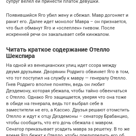
супруг велел ей принести платок девушки.
Появившийся Яго убил жену и сбежал. Мавр догоняет и
ранит его. Далее идет монолог Мавра – он признается,
что был обманут Яго и «ослеплен» гневом. После
искренней речи он закалывает себя кинжалом.
Читать краткое содержание Отелло
Шекспира
На одной из венецианских улиц идет ссора между
двумя друзьями. Дворянин Родриго обвиняет Яго в том,
что тот поступил на службу к мавру — генералу Отелло.
Гнев Родриго вполне понятен, ведь он любит
Дездемону, которая убежала, чтобы тайно обвенчаться
с Отелло. Однако Яго защищается, уверяя что она тоже
в обиде на генерала, ведь тот выбрал себе в
заместители не его, а Кассио. Друзья решают отомстить
Отелло и идут к отцу Дездемоны – сенатору Брабанцио,
чтобы сообщить, что его дочь сбежала с мавром.
Сенатор приказывает усадить мавра за решетку. В то же
время Яго бежит к Отелло, чтобы предупредить его об