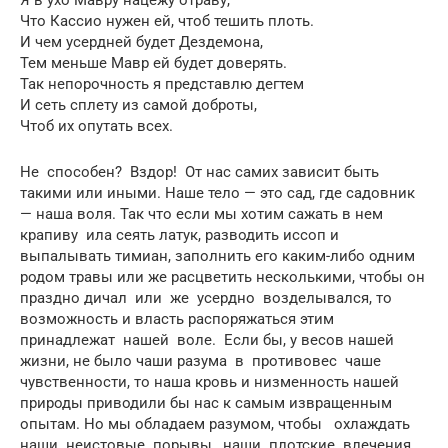
Что Кассио нужен ей, чтоб тешить плоть.
И чем усердней будет Дездемона,
Тем меньше Мавр ей будет доверять.
Так непорочность я представлю дегтем
И сеть сплету из самой доброты,
Чтоб их опутать всех.
Не способен? Вздор! От нас самих зависит быть
такими или иными. Наше тело — это сад, где садовник
— наша воля. Так что если мы хотим сажать в нем
крапиву ила сеять латук, разводить иссоп и
выпалывать тимиан, заполнить его каким-либо одним
родом травы или же расцветить несколькими, чтобы он
праздно дичал или же усердно возделывался, то
возможность и власть распоряжаться этим
принадлежат нашей воле. Если бы, у весов нашей
жизни, не было чаши разума в противовес чаше
чувственности, то наша кровь и низменность нашей
природы приводили бы нас к самым извращенным
опытам. Но мы обладаем разумом, чтобы охлаждать
наши неистовые порывы, наши плотские влечения,