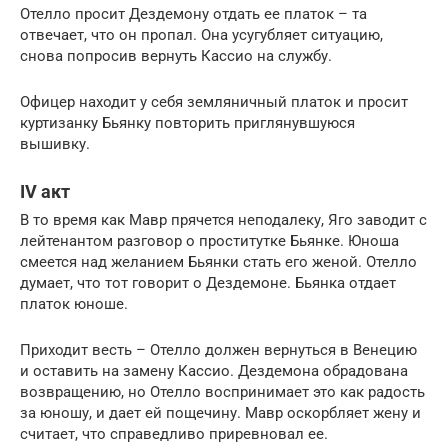
Отелло просит Дездемону отдать ее платок – та
отвечает, что он пропал. Она усугубляет ситуацию,
снова попросив вернуть Кассио на службу.
Офицер находит у себя земляничный платок и просит
куртизанку Бьянку повторить приглянувшуюся
вышивку.
IV акт
В то время как Мавр прячется неподалеку, Яго заводит с
лейтенантом разговор о проститутке Бьянке. Юноша
смеется над желанием Бьянки стать его женой. Отелло
думает, что тот говорит о Дездемоне. Бьянка отдает
платок юноше.
Приходит весть – Отелло должен вернуться в Венецию
и оставить на замену Кассио. Дездемона обрадована
возвращению, но Отелло воспринимает это как радость
за юношу, и дает ей пощечину. Мавр оскорбляет жену и
считает, что справедливо приревновал ее.