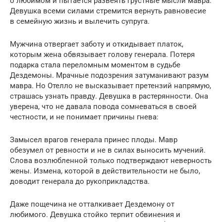
о любимом и пытается развеять грустные мысли мавра.
Девушка всеми силами стремится вернуть равновесие
в семейную жизнь и вылечить супруга.
Мужчина отвергает заботу и откидывает платок,
которым жена обвязывает голову генерала. Потеря
подарка стала переломным моментом в судьбе
Дездемоны. Мрачные подозрения затуманивают разум
мавра. Но Отелло не высказывает претензий напрямую,
страшась узнать правду. Девушка в растерянности. Она
уверена, что не давала повода сомневаться в своей
честности, и не понимает причины гнева:
Замысел врагов генерала принес плоды. Мавр
обезумел от ревности и не в силах выносить мучений.
Слова возлюбленной только подтверждают неверность
жены. Измена, которой в действительности не было,
доводит генерала до рукоприкладства.
Даже пощечина не отталкивает Дездемону от
любимого. Девушка стойко терпит обвинения и