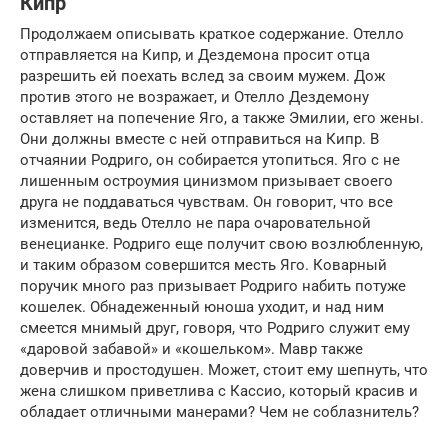
Кипр
Продолжаем описывать краткое содержание. Отелло
отправляется на Кипр, и Дездемона просит отца
разрешить ей поехать вслед за своим мужем. Дож
против этого не возражает, и Отелло Дездемону
оставляет на попечение Яго, а также Эмилии, его жены.
Они должны вместе с ней отправиться на Кипр. В
отчаянии Родриго, он собирается утопиться. Яго с не
лишенным остроумия цинизмом призывает своего
друга не поддаваться чувствам. Он говорит, что все
изменится, ведь Отелло не пара очаровательной
венецианке. Родриго еще получит свою возлюбленную,
и таким образом совершится месть Яго. Коварный
поручик много раз призывает Родриго набить потуже
кошелек. Обнадеженный юноша уходит, и над ним
смеется мнимый друг, говоря, что Родриго служит ему
«даровой забавой» и «кошельком». Мавр также
доверчив и простодушен. Может, стоит ему шепнуть, что
жена слишком приветлива с Кассио, который красив и
обладает отличными манерами? Чем не соблазнитель?