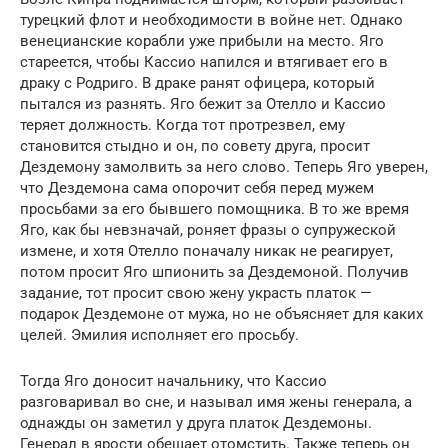
турецкий флот и необходимости в войне нет. Однако
венецианские корабли уже прибыли на место. Яго
стареется, чтобы Кассио напился и втягивает его в
драку с Родриго. В драке ранят офицера, который
пытался из разнять. Яго бежит за Отелло и Кассио
теряет должность. Когда тот протрезвел, ему
становится стыдно и он, по совету друга, просит
Дездемону замолвить за него слово. Теперь Яго уверен,
что Дездемона сама опорочит себя перед мужем
просьбами за его бывшего помощника. В то же время
Яго, как бы невзначай, роняет фразы о супружеской
измене, и хотя Отелло поначалу никак не реагирует,
потом просит Яго шпионить за Дездемоной. Получив
задание, тот просит свою жену украсть платок —
подарок Дездемоне от мужа, но не объясняет для каких
целей. Эмилия исполняет его просьбу.
Тогда Яго доносит начальнику, что Кассио
разговаривал во сне, и называл имя жены генерала, а
однажды он заметил у друга платок Дездемоны.
Генерал в ярости обещает отомстить. Также теперь он