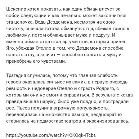
Шекспир хотел показать, как один обман влечет за
собой следующий и как печально может закончиться
эта цепочка. Ведь Дездемона, несмотря на свою
чистоту, сначала готова обмануть отца, сбежав тайно к
любимому, потом обманывает мужа и подругу. И
именно обман отца стал аргументов, который привел
Яго, убеждая Отелло в том, что Дездемона способна
солгать отцу, а значит — способна солгать и мужу и
пренебречь его чувствами.
Трагедия случилась, потому что главная слабость
героев оказалась сильнее их самих, в первую очередь
ревность и недоверие Отелло и страсть Родриго, с
которыми они не смогли справиться. В результате когда
правда вышла наружу, было уже поздно, и пострадали
все. Пьеса получила огромную популярность,
переводилась на множество языков, неоднократно
ставилась на подмостках театров и экранизировалась.
https://youtube.com/watch?v=CKOqk-iTcbs