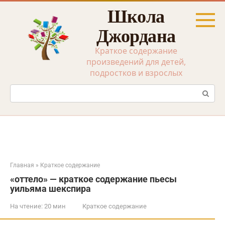
Перейти
Школа
к
контенту
Джордана
Краткое содержание
произведений для детей,
подростков и взрослых
Поиск:
Главная
»
Краткое содержание
«оттело» — краткое содержание пьесы
уильяма шекспира
На чтение:
20 мин
Краткое содержание