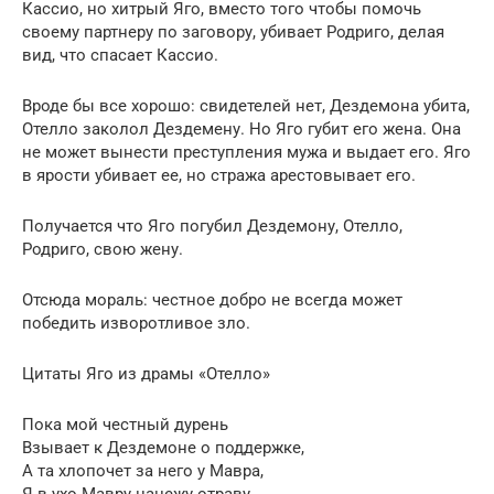
Кассио, но хитрый Яго, вместо того чтобы помочь
своему партнеру по заговору, убивает Родриго, делая
вид, что спасает Кассио.
Вроде бы все хорошо: свидетелей нет, Дездемона убита,
Отелло заколол Дездемену. Но Яго губит его жена. Она
не может вынести преступления мужа и выдает его. Яго
в ярости убивает ее, но стража арестовывает его.
Получается что Яго погубил Дездемону, Отелло,
Родриго, свою жену.
Отсюда мораль: честное добро не всегда может
победить изворотливое зло.
Цитаты Яго из драмы «Отелло»
Пока мой честный дурень
Взывает к Дездемоне о поддержке,
А та хлопочет за него у Мавра,
Я в ухо Мавру нацежу отраву,