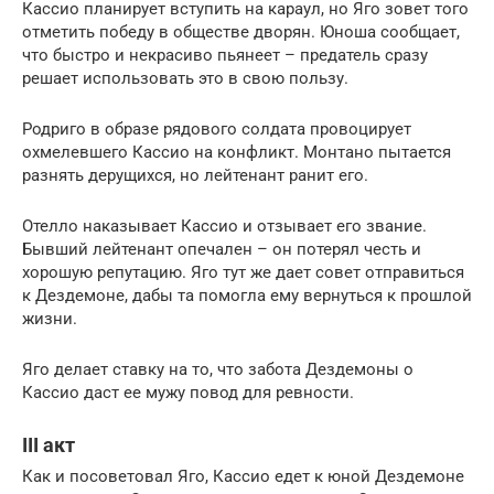
Кассио планирует вступить на караул, но Яго зовет того
отметить победу в обществе дворян. Юноша сообщает,
что быстро и некрасиво пьянеет – предатель сразу
решает использовать это в свою пользу.
Родриго в образе рядового солдата провоцирует
охмелевшего Кассио на конфликт. Монтано пытается
разнять дерущихся, но лейтенант ранит его.
Отелло наказывает Кассио и отзывает его звание.
Бывший лейтенант опечален – он потерял честь и
хорошую репутацию. Яго тут же дает совет отправиться
к Дездемоне, дабы та помогла ему вернуться к прошлой
жизни.
Яго делает ставку на то, что забота Дездемоны о
Кассио даст ее мужу повод для ревности.
III акт
Как и посоветовал Яго, Кассио едет к юной Дездемоне