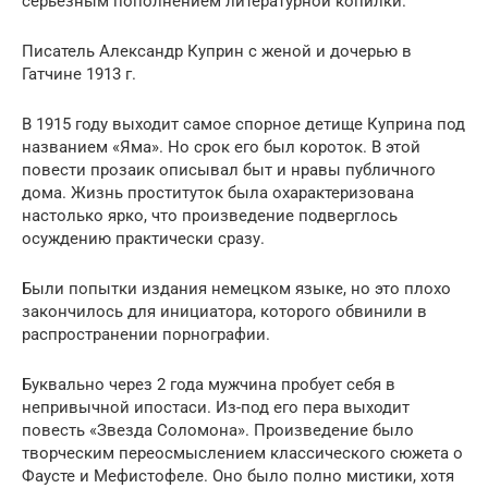
серьезным пополнением литературной копилки.
Писатель Александр Куприн с женой и дочерью в
Гатчине 1913 г.
В 1915 году выходит самое спорное детище Куприна под
названием «Яма». Но срок его был короток. В этой
повести прозаик описывал быт и нравы публичного
дома. Жизнь проституток была охарактеризована
настолько ярко, что произведение подверглось
осуждению практически сразу.
Были попытки издания немецком языке, но это плохо
закончилось для инициатора, которого обвинили в
распространении порнографии.
Буквально через 2 года мужчина пробует себя в
непривычной ипостаси. Из-под его пера выходит
повесть «Звезда Соломона». Произведение было
творческим переосмыслением классического сюжета о
Фаусте и Мефистофеле. Оно было полно мистики, хотя