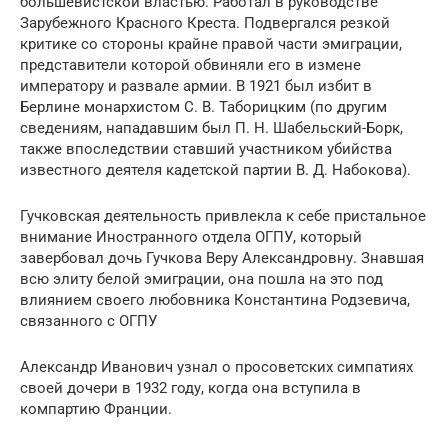
большевистской властью. Работал в руководстве
Зарубежного Красного Креста. Подвергался резкой
критике со стороны крайне правой части эмиграции,
представители которой обвиняли его в измене
императору и развале армии. В 1921 был избит в
Берлине монархистом С. В. Таборицким (по другим
сведениям, нападавшим был П. Н. Шабельский-Борк,
также впоследствии ставший участником убийства
известного деятеля кадетской партии В. Д. Набокова).
Гучковская деятельность привлекла к себе пристальное
внимание Иностранного отдела ОГПУ, который
завербовал дочь Гучкова Веру Александровну. Знавшая
всю элиту белой эмиграции, она пошла на это под
влиянием своего любовника Константина Родзевича,
связанного с ОГПУ
Александр Иванович узнал о просоветских симпатиях
своей дочери в 1932 году, когда она вступила в
компартию Франции.