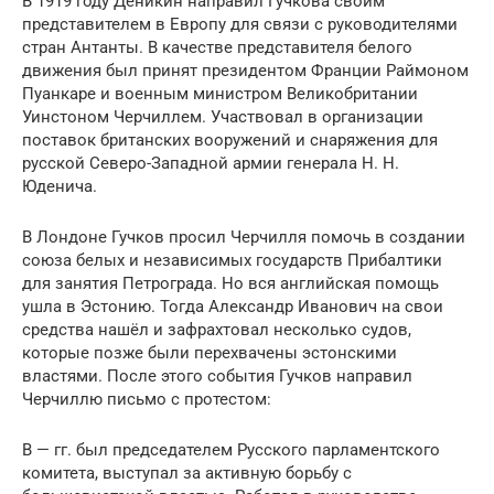
В 1919 году Деникин направил Гучкова своим
представителем в Европу для связи с руководителями
стран Антанты. В качестве представителя белого
движения был принят президентом Франции Раймоном
Пуанкаре и военным министром Великобритании
Уинстоном Черчиллем. Участвовал в организации
поставок британских вооружений и снаряжения для
русской Северо-Западной армии генерала Н. Н.
Юденича.
В Лондоне Гучков просил Черчилля помочь в создании
союза белых и независимых государств Прибалтики
для занятия Петрограда. Но вся английская помощь
ушла в Эстонию. Тогда Александр Иванович на свои
средства нашёл и зафрахтовал несколько судов,
которые позже были перехвачены эстонскими
властями. После этого события Гучков направил
Черчиллю письмо с протестом:
В — гг. был председателем Русского парламентского
комитета, выступал за активную борьбу с