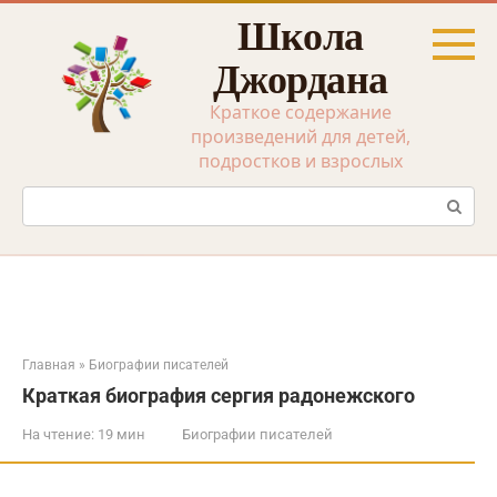
Перейти
Школа
к
контенту
Джордана
Краткое содержание
произведений для детей,
подростков и взрослых
Поиск:
Главная
»
Биографии писателей
Краткая биография сергия радонежского
На чтение:
19 мин
Биографии писателей