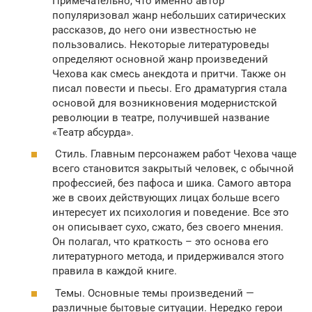
Примечательно, что именно автор
популяризовал жанр небольших сатирических
рассказов, до него они известностью не
пользовались. Некоторые литературоведы
определяют основной жанр произведений
Чехова как смесь анекдота и притчи. Также он
писал повести и пьесы. Его драматургия стала
основой для возникновения модернистской
революции в театре, получившей название
«Театр абсурда».
Стиль. Главным персонажем работ Чехова чаще
всего становится закрытый человек, с обычной
профессией, без пафоса и шика. Самого автора
же в своих действующих лицах больше всего
интересует их психология и поведение. Все это
он описывает сухо, сжато, без своего мнения.
Он полагал, что краткость – это основа его
литературного метода, и придерживался этого
правила в каждой книге.
Темы. Основные темы произведений —
различные бытовые ситуации. Нередко герои