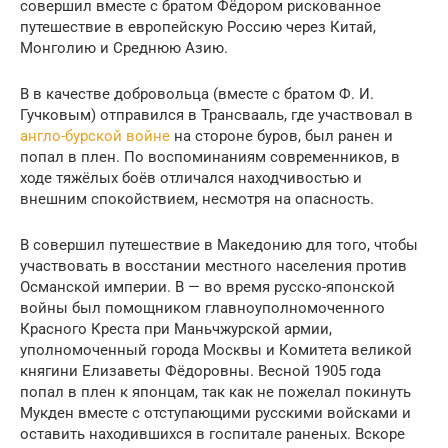
совершил вместе с братом Фёдором рискованное
путешествие в европейскую Россию через Китай,
Монголию и Среднюю Азию.
В в качестве добровольца (вместе с братом Ф. И.
Гучковым) отправился в Трансвааль, где участвовал в
англо-бурской войне
на стороне буров, был ранен и
попал в плен. По воспоминаниям современников, в
ходе тяжёлых боёв отличался находчивостью и
внешним спокойствием, несмотря на опасность.
В совершил путешествие в Македонию для того, чтобы
участвовать в восстании местного населения против
Османской империи. В — во время русско-японской
войны был помощником главноуполномоченного
Красного Креста при Маньчжурской армии,
уполномоченный города Москвы и Комитета великой
княгини Елизаветы Фёдоровны. Весной 1905 года
попал в плен к японцам, так как не пожелал покинуть
Мукден вместе с отступающими русскими войсками и
оставить находившихся в госпитале раненых. Вскоре