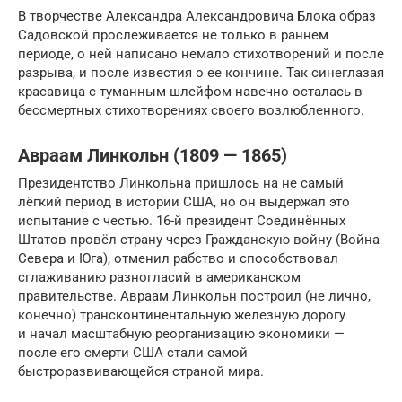
В творчестве Александра Александровича Блока образ
Садовской прослеживается не только в раннем
периоде, о ней написано немало стихотворений и после
разрыва, и после известия о ее кончине. Так синеглазая
красавица с туманным шлейфом навечно осталась в
бессмертных стихотворениях своего возлюбленного.
Авраам Линкольн (1809 — 1865)
Президентство Линкольна пришлось на не самый
лёгкий период в истории США, но он выдержал это
испытание с честью. 16-й президент Соединённых
Штатов провёл страну через Гражданскую войну (Война
Севера и Юга), отменил рабство и способствовал
сглаживанию разногласий в американском
правительстве. Авраам Линкольн построил (не лично,
конечно) трансконтинентальную железную дорогу
и начал масштабную реорганизацию экономики —
после его смерти США стали самой
быстроразвивающейся страной мира.