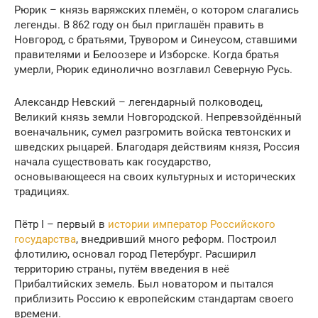
Рюрик – князь варяжских племён, о котором слагались
легенды. В 862 году он был приглашён править в
Новгород, с братьями, Трувором и Синеусом, ставшими
правителями и Белоозере и Изборске. Когда братья
умерли, Рюрик единолично возглавил Северную Русь.
Александр Невский – легендарный полководец,
Великий князь земли Новгородской. Непревзойдённый
военачальник, сумел разгромить войска тевтонских и
шведских рыцарей. Благодаря действиям князя, Россия
начала существовать как государство,
основывающееся на своих культурных и исторических
традициях.
Пётр I – первый в
истории император Российского
государства
, внедривший много реформ. Построил
флотилию, основал город Петербург. Расширил
территорию страны, путём введения в неё
Прибалтийских земель. Был новатором и пытался
приблизить Россию к европейским стандартам своего
времени.