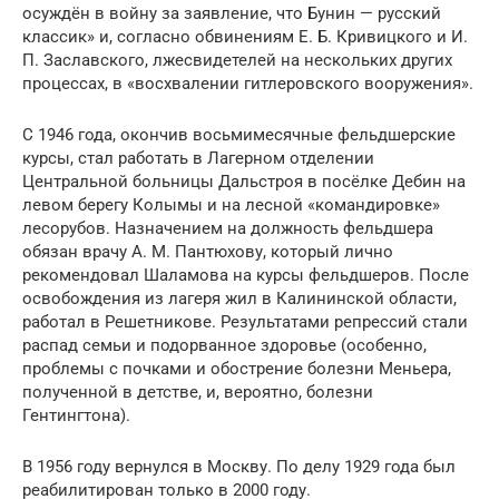
осуждён в войну за заявление, что Бунин — русский
классик» и, согласно обвинениям Е. Б. Кривицкого и И.
П. Заславского, лжесвидетелей на нескольких других
процессах, в «восхвалении гитлеровского вооружения».
С 1946 года, окончив восьмимесячные фельдшерские
курсы, стал работать в Лагерном отделении
Центральной больницы Дальстроя в посёлке Дебин на
левом берегу Колымы и на лесной «командировке»
лесорубов. Назначением на должность фельдшера
обязан врачу А. М. Пантюхову, который лично
рекомендовал Шаламова на курсы фельдшеров. После
освобождения из лагеря жил в Калининской области,
работал в Решетникове. Результатами репрессий стали
распад семьи и подорванное здоровье (особенно,
проблемы с почками и обострение болезни Меньера,
полученной в детстве, и, вероятно, болезни
Гентингтона).
В 1956 году вернулся в Москву. По делу 1929 года был
реабилитирован только в 2000 году.