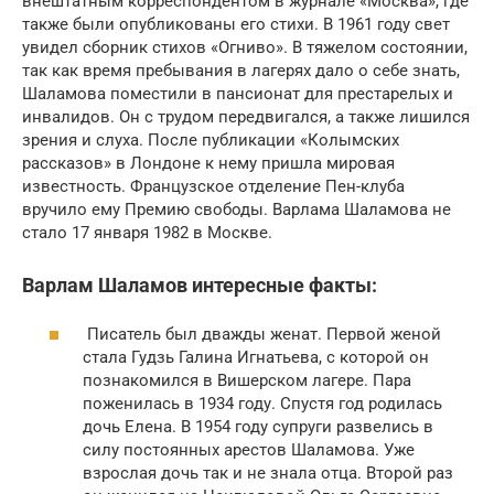
внештатным корреспондентом в журнале «Москва», где
также были опубликованы его стихи. В 1961 году свет
увидел сборник стихов «Огниво». В тяжелом состоянии,
так как время пребывания в лагерях дало о себе знать,
Шаламова поместили в пансионат для престарелых и
инвалидов. Он с трудом передвигался, а также лишился
зрения и слуха. После публикации «Колымских
рассказов» в Лондоне к нему пришла мировая
известность. Французское отделение Пен-клуба
вручило ему Премию свободы. Варлама Шаламова не
стало 17 января 1982 в Москве.
Варлам Шаламов интересные факты:
Писатель был дважды женат. Первой женой
стала Гудзь Галина Игнатьева, с которой он
познакомился в Вишерском лагере. Пара
поженилась в 1934 году. Спустя год родилась
дочь Елена. В 1954 году супруги развелись в
силу постоянных арестов Шаламова. Уже
взрослая дочь так и не знала отца. Второй раз