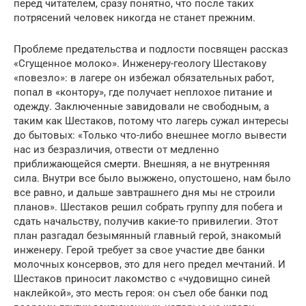
перед читателем, сразу понятно, что после таких
потрясений человек никогда не станет прежним.
Проблеме предательства и подлости посвящен рассказ
«Сгущенное молоко». Инженеру-геологу Шестакову
«повезло»: в лагере он избежал обязательных работ,
попал в «контору», где получает неплохое питание и
одежду. Заключенные завидовали не свободным, а
таким как Шестаков, потому что лагерь сужал интересы
до бытовых: «Только что-либо внешнее могло вывести
нас из безразличия, отвести от медленно
приближающейся смерти. Внешняя, а не внутренняя
сила. Внутри все было выжжено, опустошено, нам было
все равно, и дальше завтрашнего дня мы не строили
планов». Шестаков решил собрать группу для побега и
сдать начальству, получив какие-то привилегии. Этот
план разгадал безымянный главный герой, знакомый
инженеру. Герой требует за свое участие две банки
молочных консервов, это для него предел мечтаний. И
Шестаков приносит лакомство с «чудовищно синей
наклейкой», это месть героя: он съел обе банки под