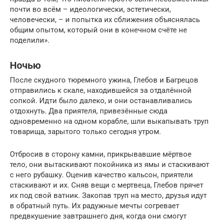
почти во всём – идеологически, эстетически,
человечески, – и попытка их сближения объяснялась
общим опытом, который они в конечном счёте не
поделили».
Ночью
После скудного тюремного ужина, Глебов и Багрецов
отправились к скале, находившейся за отдалённой
сопкой. Идти было далеко, и они останавливались
отдохнуть. Два приятеля, привезённые сюда
одновременно на одном корабле, шли выкапывать труп
товарища, зарытого только сегодня утром.
Отбросив в сторону камни, прикрывавшие мёртвое
тело, они вытаскивают покойника из ямы и стаскивают
с него рубашку. Оценив качество кальсон, приятели
стаскивают и их. Сняв вещи с мертвеца, Глебов прячет
их под свой ватник. Закопав труп на место, друзья идут
в обратный путь. Их радужные мечты согревает
предвкушение завтрашнего дня, когда они смогут