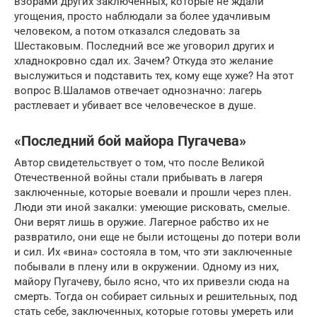
взорами других заключенных, которые не ждали
угощения, просто наблюдали за более удачливым
человеком, а потом отказался следовать за
Шестаковым. Последний все же уговорил других и
хладнокровно сдал их. Зачем? Откуда это желание
выслужиться и подставить тех, кому еще хуже? На этот
вопрос В.Шаламов отвечает однозначно: лагерь
растлевает и убивает все человеческое в душе.
«Последний бой майора Пугачева»
Автор свидетельствует о том, что после Великой
Отечественной войны стали прибывать в лагеря
заключенные, которые воевали и прошли через плен.
Люди эти иной закалки: умеющие рисковать, смелые.
Они верят лишь в оружие. Лагерное рабство их не
развратило, они еще не были истощены до потери воли
и сил. Их «вина» состояла в том, что эти заключенные
побывали в плену или в окружении. Одному из них,
майору Пугачеву, было ясно, что их привезли сюда на
смерть. Тогда он собирает сильных и решительных, под
стать себе, заключенных, которые готовы умереть или