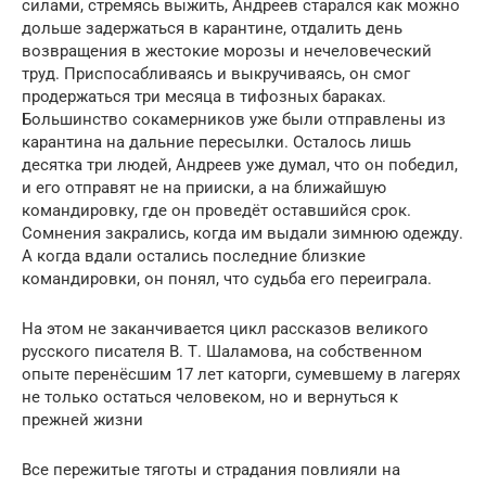
силами, стремясь выжить, Андреев старался как можно
дольше задержаться в карантине, отдалить день
возвращения в жестокие морозы и нечеловеческий
труд. Приспосабливаясь и выкручиваясь, он смог
продержаться три месяца в тифозных бараках.
Большинство сокамерников уже были отправлены из
карантина на дальние пересылки. Осталось лишь
десятка три людей, Андреев уже думал, что он победил,
и его отправят не на прииски, а на ближайшую
командировку, где он проведёт оставшийся срок.
Сомнения закрались, когда им выдали зимнюю одежду.
А когда вдали остались последние близкие
командировки, он понял, что судьба его переиграла.
На этом не заканчивается цикл рассказов великого
русского писателя В. Т. Шаламова, на собственном
опыте перенёсшим 17 лет каторги, сумевшему в лагерях
не только остаться человеком, но и вернуться к
прежней жизни
Все пережитые тяготы и страдания повлияли на