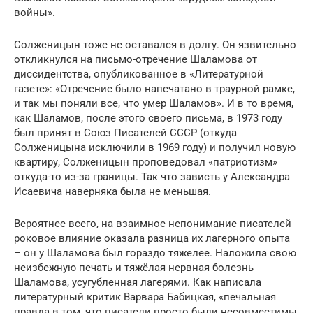
войны».
Солженицын тоже не оставался в долгу. Он язвительно
откликнулся на письмо-отречение Шаламова от
диссидентства, опубликованное в «Литературной
газете»: «Отречение было напечатано в траурной рамке,
и так мы поняли все, что умер Шаламов». И в то время,
как Шаламов, после этого своего письма, в 1973 году
был принят в Союз Писателей СССР (откуда
Солженицына исключили в 1969 году) и получил новую
квартиру, Солженицын проповедовал «патриотизм»
откуда-то из-за границы. Так что зависть у Александра
Исаевича наверняка была не меньшая.
Вероятнее всего, на взаимное непонимание писателей
роковое влияние оказала разница их лагерного опыта
– он у Шаламова был гораздо тяжелее. Наложила свою
неизбежную печать и тяжёлая нервная болезнь
Шаламова, усугубленная лагерями. Как написала
литературный критик Варвара Бабицкая, «печальная
правда в том, что писатели просто были несовместимы