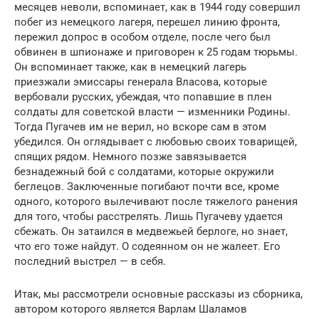
месяцев неволи, вспоминает, как в 1944 году совершил
побег из немецкого лагеря, перешел линию фронта,
пережил допрос в особом отделе, после чего был
обвинен в шпионаже и приговорен к 25 годам тюрьмы.
Он вспоминает также, как в немецкий лагерь
приезжали эмиссары генерала Власова, которые
вербовали русских, убеждая, что попавшие в плен
солдаты для советской власти — изменники Родины.
Тогда Пугачев им не верил, но вскоре сам в этом
убедился. Он оглядывает с любовью своих товарищей,
спящих рядом. Немного позже завязывается
безнадежный бой с солдатами, которые окружили
беглецов. Заключенные погибают почти все, кроме
одного, которого вылечивают после тяжелого ранения
для того, чтобы расстрелять. Лишь Пугачеву удается
сбежать. Он затаился в медвежьей берлоге, но знает,
что его тоже найдут. О содеянном он не жалеет. Его
последний выстрел — в себя.
Итак, мы рассмотрели основные рассказы из сборника,
автором которого является Варлам Шаламов