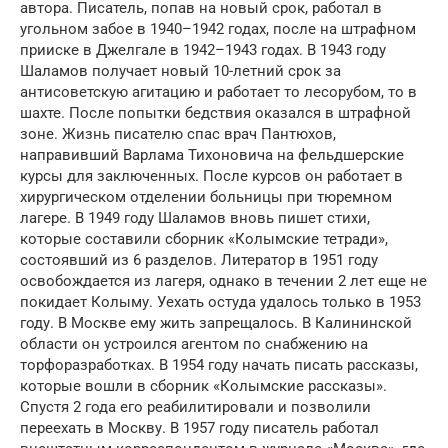
автора. Писатель, попав на новый срок, работал в
угольном забое в 1940–1942 годах, после на штрафном
прииске в Джелгале в 1942–1943 годах. В 1943 году
Шаламов получает новый 10-летний срок за
антисоветскую агитацию и работает то лесорубом, то в
шахте. После попытки бедствия оказался в штрафной
зоне. Жизнь писателю спас врач Пантюхов,
направивший Варлама Тихоновича на фельдшерские
курсы для заключенных. После курсов он работает в
хирургическом отделении больницы при тюремном
лагере. В 1949 году Шаламов вновь пишет стихи,
которые составили сборник «Колымские тетради»,
состоявший из 6 разделов. Литератор в 1951 году
освобождается из лагеря, однако в течении 2 лет еще не
покидает Колыму. Уехать остуда удалось только в 1953
году. В Москве ему жить запрещалось. В Калининской
области он устроился агентом по снабжению на
торфоразработках. В 1954 году начать писать рассказы,
которые вошли в сборник «Колымские рассказы».
Спустя 2 года его реабилитировали и позволили
переехать в Москву. В 1957 году писатель работал