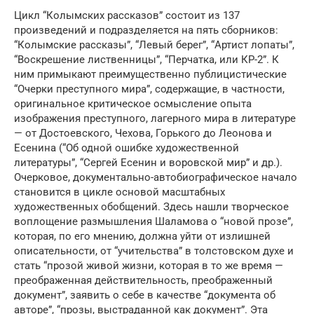
Цикл “Колымских рассказов” состоит из 137
произведений и подразделяется на пять сборников:
“Колымские рассказы”, “Левый берег”, “Артист лопаты”,
“Воскрешение лиственницы”, “Перчатка, или КР-2”. К
ним примыкают преимущественно публицистические
“Очерки преступного мира”, содержащие, в частности,
оригинальное критическое осмысление опыта
изображения преступного, лагерного мира в литературе
— от Достоевского, Чехова, Горького до Леонова и
Есенина (“Об одной ошибке художественной
литературы”, “Сергей Есенин и воровской мир” и др.).
Очерковое, документально-автобиографическое начало
становится в цикле основой масштабных
художественных обобщений. Здесь нашли творческое
воплощение размышления Шаламова о “новой прозе”,
которая, по его мнению, должна уйти от излишней
описательности, от “учительства” в толстовском духе и
стать “прозой живой жизни, которая в то же время —
преображенная действительность, преображенный
документ”, заявить о себе в качестве “документа об
авторе”, “прозы, выстраданной как документ”. Эта