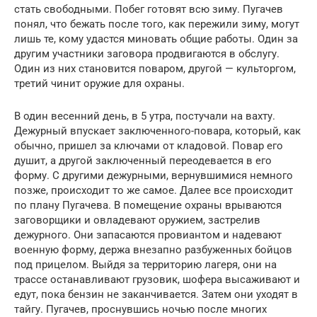
стать свободными. Побег готовят всю зиму. Пугачев
понял, что бежать после того, как пережили зиму, могут
лишь те, кому удастся миновать общие работы. Один за
другим участники заговора продвигаются в обслугу.
Один из них становится поваром, другой — культоргом,
третий чинит оружие для охраны.
В один весенний день, в 5 утра, постучали на вахту.
Дежурный впускает заключенного-повара, который, как
обычно, пришел за ключами от кладовой. Повар его
душит, а другой заключенный переодевается в его
форму. С другими дежурными, вернувшимися немного
позже, происходит то же самое. Далее все происходит
по плану Пугачева. В помещение охраны врываются
заговорщики и овладевают оружием, застрелив
дежурного. Они запасаются провиантом и надевают
военную форму, держа внезапно разбуженных бойцов
под прицелом. Выйдя за территорию лагеря, они на
трассе останавливают грузовик, шофера высаживают и
едут, пока бензин не заканчивается. Затем они уходят в
тайгу. Пугачев, проснувшись ночью после многих