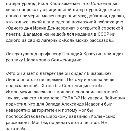
литературовед Яков Клоц замечает, что Солженицын
«взял напрокат у официальной литературной догмы и
ловко примерил маску соцреализма»; добавляя, однако,
что только такой шаг и сделал возможной публикацию
«Одного дня Ивана Денисовича» в открытой советской
печати. Шаламов же не добился издания в СССР ни
одного из своих лагерных «Колымских рассказов».
Литературовед профессор Геннадий Красухин приводит
реплику Шаламова о Солженицыне:
«Что он знает о лагере? Где он сидел? В шарашке?
Лично он этого не пережил . Потому и вышла вещь
подсахаренной… Хотел бы Солженицын, чтобы
«Колымские рассказы» вошли в сознание читателей
так же, как его «Архипелаг ГУЛАГ»? Не уверен. Войнович
подметил, что для Запада Александр Исаевич был
невероятно авторитетен и потому мог бы
поспособствовать широкому изданию «Колымских
рассказов». Мог бы, но делать этого не стал. Не
захотел!»