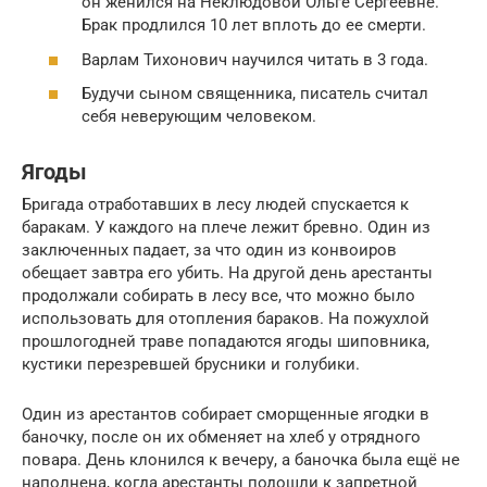
он женился на Неклюдовой Ольге Сергеевне.
Брак продлился 10 лет вплоть до ее смерти.
Варлам Тихонович научился читать в 3 года.
Будучи сыном священника, писатель считал
себя неверующим человеком.
Ягоды
Бригада отработавших в лесу людей спускается к
баракам. У каждого на плече лежит бревно. Один из
заключенных падает, за что один из конвоиров
обещает завтра его убить. На другой день арестанты
продолжали собирать в лесу все, что можно было
использовать для отопления бараков. На пожухлой
прошлогодней траве попадаются ягоды шиповника,
кустики перезревшей брусники и голубики.
Один из арестантов собирает сморщенные ягодки в
баночку, после он их обменяет на хлеб у отрядного
повара. День клонился к вечеру, а баночка была ещё не
наполнена, когда арестанты подошли к запретной