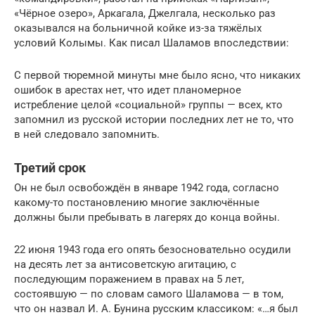
«Чёрное озеро», Аркагала, Джелгала, несколько раз
оказывался на больничной койке из-за тяжёлых
условий Колымы. Как писал Шаламов впоследствии:
С первой тюремной минуты мне было ясно, что никаких
ошибок в арестах нет, что идет планомерное
истребление целой «социальной» группы — всех, кто
запомнил из русской истории последних лет не то, что
в ней следовало запомнить.
Третий срок
Он не был освобождён в январе 1942 года, согласно
какому-то постановлению многие заключённые
должны были пребывать в лагерях до конца войны.
22 июня 1943 года его опять безосновательно осудили
на десять лет за антисоветскую агитацию, с
последующим поражением в правах на 5 лет,
состоявшую — по словам самого Шаламова — в том,
что он назвал И. А. Бунина русским классиком: «…я был