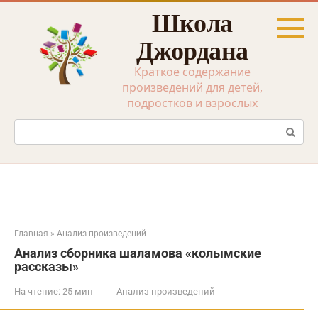
Перейти
Школа
к
контенту
Джордана
Краткое содержание
произведений для детей,
подростков и взрослых
Поиск:
Главная
»
Анализ произведений
Анализ сборника шаламова «колымские
рассказы»
На чтение:
25 мин
Анализ произведений