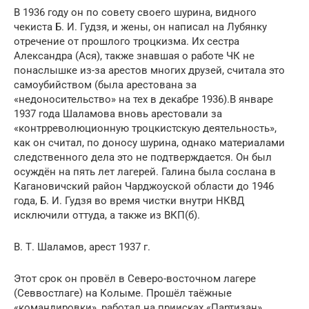
В 1936 году он по совету своего шурина, видного
чекиста Б. И. Гудзя, и жены, он написал на Лубянку
отречение от прошлого троцкизма. Их сестра
Александра (Ася), также знавшая о работе ЧК не
понаслышке из-за арестов многих друзей, считала это
самоубийством (была арестована за
«недоносительство» на тех в декабре 1936).В январе
1937 года Шаламова вновь арестовали за
«контрреволюционную троцкистскую деятельность»,
как он считал, по доносу шурина, однако материалами
следственного дела это не подтверждается. Он был
осуждён на пять лет лагерей. Галина была сослана в
Кагановичский район Чарджоуской области до 1946
года, Б. И. Гудзя во время чистки внутри НКВД
исключили оттуда, а также из ВКП(б).
В. Т. Шаламов, арест 1937 г.
Этот срок он провёл в Северо-восточном лагере
(Севвостлаге) на Колыме. Прошёл таёжные
«командировки», работал на приисках «Партизан»,