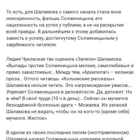
То есть, для Шаламова с самого начала стала ясна
неискренность, фальшь Солженицына, его
нацеленность на успех у публики, а не на раскрытие
всей правды. В дальнейшем к этому добавилась
зависть к успеху, достигнутому Солженицыным у
зарубежного читателя.
Лидия Чуковская так оценила «Записи» Шаламова:
«Выпады против Солженицына мелкие, самолюбивые и
прямо завистливые… Между тем, «Архипелаг» – великая
проза… Оттого читаешь. «Колымские рассказы»
Шаламова нельзя читать. Это нагромождение ужасов…
Упрекает Солженицына в деловитости. Да, деловит. Но
в чём? В своё труде (10 ч в день)… Сейчас он мучается
безнадёжной болезнью друга – Можаева. Из записей
Шаламова не видать, чтобы он за кого-то (кроме себя)
мучился. Жесток».
В одном из своих последних писем (неотправленном)
Шаламов назвал Солженицына «орудием холодной