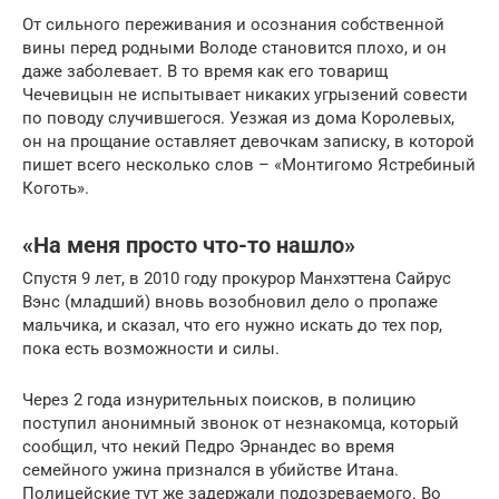
От сильного переживания и осознания собственной
вины перед родными Володе становится плохо, и он
даже заболевает. В то время как его товарищ
Чечевицын не испытывает никаких угрызений совести
по поводу случившегося. Уезжая из дома Королевых,
он на прощание оставляет девочкам записку, в которой
пишет всего несколько слов – «Монтигомо Ястребиный
Коготь».
«На меня просто что-то нашло»
Спустя 9 лет, в 2010 году прокурор Манхэттена Сайрус
Вэнс (младший) вновь возобновил дело о пропаже
мальчика, и сказал, что его нужно искать до тех пор,
пока есть возможности и силы.
Через 2 года изнурительных поисков, в полицию
поступил анонимный звонок от незнакомца, который
сообщил, что некий Педро Эрнандес во время
семейного ужина признался в убийстве Итана.
Полицейские тут же задержали подозреваемого. Во