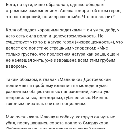
Бога, по сути, мало образован, однако обладает
огромным самомнением. Алеша говорит об этом герое,
что «он хороший, но извращенный». Что это значит?
Коля обладает хорошими задатками – он умен, добр, у
него есть сила воли и целеустремленность. Но
существует что-то в натуре героя («извращенность»), что
делает его поистине страшным человеком: «Мне
только грустно, что прелестная натура как ваша, еще и
не начавшая жить, уже извращена всем этим грубым
вздором».
Таким образом, в главах «Мальчики» Достоевский
поднимает и проблему влияния на молодые умы
различных общественных направлений, зачастую
неправильных, тлетворных, губительных. Именно
таковым писатель считает социализм.
Мне очень жаль Илюшу и собаку, которую он чуть не
убил, послушавшись совета подлого Смердякова.