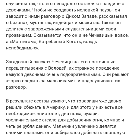
случается так, что его ненадолго оставляют наедине с
девочками. Чтобы не создавать неловкой паузы, он
заводит с ними разговор о Диком Западе, рассказывая
о бизонах, мустангах, индейцах и москитах. Также он
делится с завороженными слушательницами свои
прозвищем. Оказывается, что он и не Чечевицын вовсе,
а «Монтигомо, Ястребиный Коготь, вождь
непобедимых».
Загадочный рассказ Чечевицына, его постоянные
перешептывания с Володей, их странное поведение
кажутся девочкам очень подозрительными. Они решают
«зорко следить за мальчиками», и подслушивают их
разговор.
В результате сестры узнают, что товарищи уже давно
решили сбежать в Америку, и для этого у них есть все
необходимое: «пистолет, два ножа, сухари,
увеличительное стекло для добывания огня, компас и
четыре рубля денег». Мальчики увлеченно делятся
своими планами: они собираются добывать слоновую