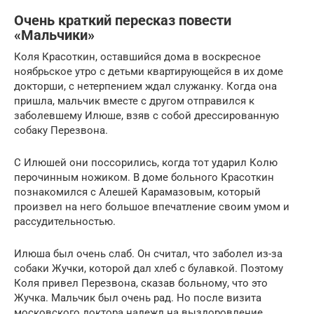
Очень краткий пересказ повести
«Мальчики»
Коля Красоткин, оставшийся дома в воскресное
ноябрьское утро с детьми квартирующейся в их доме
докторши, с нетерпением ждал служанку. Когда она
пришла, мальчик вместе с другом отправился к
заболевшему Илюше, взяв с собой дрессированную
собаку Перезвона.
С Илюшей они поссорились, когда тот ударил Колю
перочинным ножиком. В доме больного Красоткин
познакомился с Алешей Карамазовым, который
произвел на него большое впечатление своим умом и
рассудительностью.
Илюша был очень слаб. Он считал, что заболел из-за
собаки Жучки, которой дал хлеб с булавкой. Поэтому
Коля привел Перезвона, сказав больному, что это
Жучка. Мальчик был очень рад. Но после визита
московского доктора надежд на выздоровление