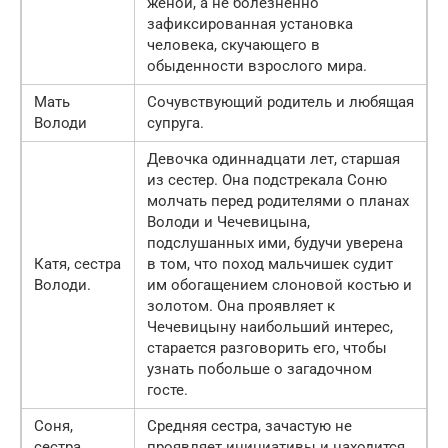
женой, а не болезненно
зафиксированная установка
человека, скучающего в
обыденности взрослого мира.
Мать
Сочувствующий родитель и любящая
Володи
супруга.
Девочка одиннадцати лет, старшая
из сестер. Она подстрекала Соню
молчать перед родителями о планах
Володи и Чечевицына,
подслушанных ими, будучи уверена
Катя, сестра
в том, что поход мальчишек судит
Володи.
им обогащением слоновой костью и
золотом. Она проявляет к
Чечевицыну наибольший интерес,
старается разговорить его, чтобы
узнать побольше о загадочном
госте.
Соня,
Средняя сестра, зачастую не
сестра
проявляет инициативы и находится