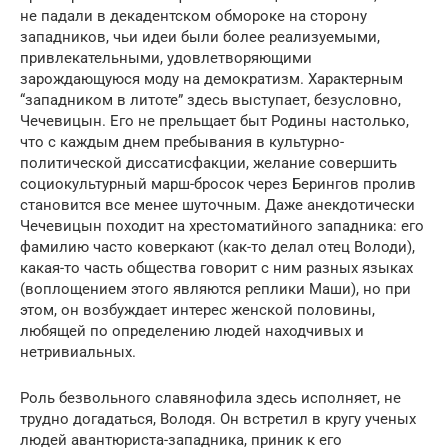
не падали в декадентском обмороке на сторону
западников, чьи идеи были более реализуемыми,
привлекательными, удовлетворяющими
зарождающуюся моду на демократизм. Характерным
“западником в литоте” здесь выступает, безусловно,
Чечевицын. Его не прельщает быт Родины настолько,
что с каждым днем пребывания в культурно-
политической диссатисфакции, желание совершить
социокультурный марш-бросок через Берингов пролив
становится все менее шуточным. Даже анекдотически
Чечевицын походит на хрестоматийного западника: его
фамилию часто коверкают (как-то делал отец Володи),
какая-то часть общества говорит с ним разных языках
(воплощением этого являются реплики Маши), но при
этом, он возбуждает интерес женской половины,
любящей по определению людей находчивых и
нетривиальных.
Роль безвольного славянофила здесь исполняет, не
трудно догадаться, Володя. Он встретил в кругу ученых
людей авантюриста-западника, приник к его