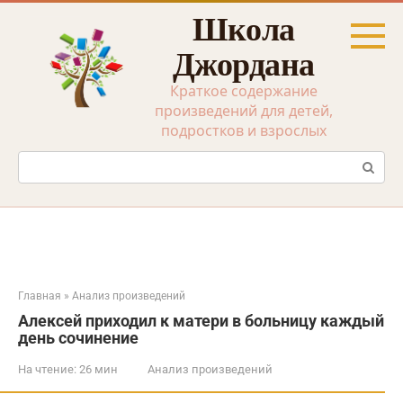
Перейти
Школа
к
контенту
Джордана
Краткое содержание
произведений для детей,
подростков и взрослых
Поиск:
Главная
»
Анализ произведений
Алексей приходил к матери в больницу каждый
день сочинение
На чтение:
26 мин
Анализ произведений