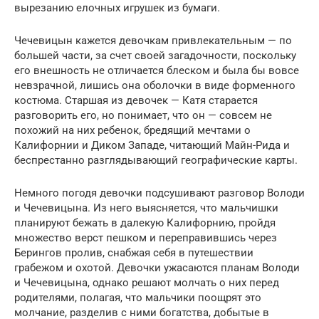
вырезанию елочных игрушек из бумаги.
Чечевицын кажется девочкам привлекательным — по
большей части, за счет своей загадочности, поскольку
его внешность не отличается блеском и была бы вовсе
невзрачной, лишись она оболочки в виде форменного
костюма. Старшая из девочек — Катя старается
разговорить его, но понимает, что он — совсем не
похожий на них ребенок, бредящий мечтами о
Калифорнии и Диком Западе, читающий Майн-Рида и
беспрестанно разглядывающий географические карты.
Немного погодя девочки подсушивают разговор Володи
и Чечевицына. Из него выясняется, что мальчишки
планируют бежать в далекую Калифорнию, пройдя
множество верст пешком и переправившись через
Берингов пролив, снабжая себя в путешествии
грабежом и охотой. Девочки ужасаются планам Володи
и Чечевицына, однако решают молчать о них перед
родителями, полагая, что мальчики поощрят это
молчание, разделив с ними богатства, добытые в