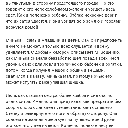
вытянутыми в сторону предстоящего похода. Но это
говорит о его непоколебимом желании увидеть весь
свет. Как и положено ребенку, Стёпка искренне верит,
что их затея удастся, и они увидят всю землю и героями
вернутся домой.
Минька – самый младший из детей. Сам он предложить
ничего не может, а только всех слушается и всему
удивляется. С добрым юмором описывает М. Зощенко,
как Минька сначала беззаботно шёл позади всех, неся
удочки, сачок для ловли тропических бабочек и рогатки,
потом, когда получил мешок с общими вещами,
свалился в канаву. Минька мал, поэтому ночью его
может испугать даже упавшая шишка.
Леля, как старшая сестра, более храбра и сильна, но
очень хитра. Именно она придумала, как прекратить без
ссор и споров дальнее путешествие: взять спящего
Стёпку и развернуть его ноги в обратную сторону. Она
совсем не жадная и жертвует на путешествие 3 рубля –
это всё, что у неё имеется. Конечно, ночью в лесу ей