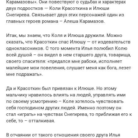
Карамазовы». Они повествуют о судьбах и характерах
двух подростков — Коли Красоткина и Илюши
Снегирева. Связывает двух этих персонажей один из
главных героев романа – Алеша Карамазов.
Итак, мы знаем, что Коля и Илюша дружили. Можно
сказать, что Красоткин спас Илюшу — от издевательств
одноклассников. С того момента Илья полюбил Колю
всей душой – он видел в нем старшего друга, товарища,
своего спасителя: «предался мне рабски, исполняет
малейшие мои повеления, слушает меня как бога, лезет
мне подражать».
Да и Красоткин был привязан к Илюше. Но этому
мальчику нравилось влиять на людей, управлять ими
по своему усмотрению – Коле хотелось чувствовать
себя господином других людей. Именно поэтому он
стал «играть» на чувствах Снегирева, то приближая его к
себе, то – отталкивая.
В отчаянии от такого отношения своего друга Илья