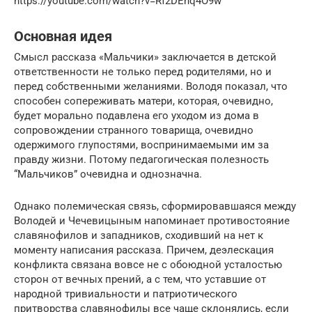
https://youtube.com/watch?v=Rf2DEnq4O9w
Основная идея
Смысл рассказа «Мальчики» заключается в детской
ответственности не только перед родителями, но и
перед собственными желаниями. Володя показал, что
способен сопереживать матери, которая, очевидно,
будет морально подавлена его уходом из дома в
сопровождении странного товарища, очевидно
одержимого глупостями, воспринимаемыми им за
правду жизни. Потому педагогическая полезность
“Мальчиков” очевидна и однозначна.
Однако полемическая связь, сформировавшаяся между
Володей и Чечевицыным напоминает противостояние
славянофилов и западников, сходивший на нет к
моменту написания рассказа. Причем, деэлескация
конфликта связана вовсе не с обоюдной усталостью
сторон от вечных прений, а с тем, что уставшие от
народной тривиальности и патриотического
притворства славянофилы все чаще склонялись, если