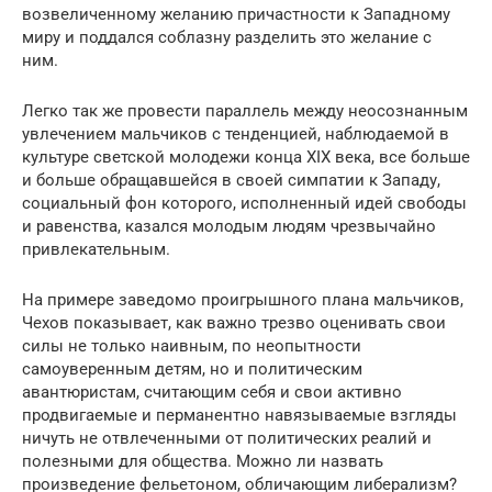
возвеличенному желанию причастности к Западному
миру и поддался соблазну разделить это желание с
ним.
Легко так же провести параллель между неосознанным
увлечением мальчиков с тенденцией, наблюдаемой в
культуре светской молодежи конца XIX века, все больше
и больше обращавшейся в своей симпатии к Западу,
социальный фон которого, исполненный идей свободы
и равенства, казался молодым людям чрезвычайно
привлекательным.
На примере заведомо проигрышного плана мальчиков,
Чехов показывает, как важно трезво оценивать свои
силы не только наивным, по неопытности
самоуверенным детям, но и политическим
авантюристам, считающим себя и свои активно
продвигаемые и перманентно навязываемые взгляды
ничуть не отвлеченными от политических реалий и
полезными для общества. Можно ли назвать
произведение фельетоном, обличающим либерализм?