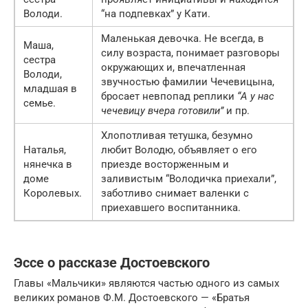
Володи.
“на подпевках” у Кати.
Маленькая девочка. Не всегда, в
Маша,
силу возраста, понимает разговоры
сестра
окружающих и, впечатленная
Володи,
звучностью фамилии Чечевицына,
младшая в
бросает невпопад реплики
“А у нас
семье.
чечевицу вчера готовили”
и пр.
Хлопотливая тетушка, безумно
Наталья,
любит Володю, объявляет о его
нянечка в
приезде восторженным и
доме
заливистым “Володичка приехали”,
Королевых.
заботливо снимает валенки с
приехавшего воспитанника.
Эссе о рассказе Достоевского
Главы «Мальчики» являются частью одного из самых
великих романов Ф.М. Достоевского — «Братья