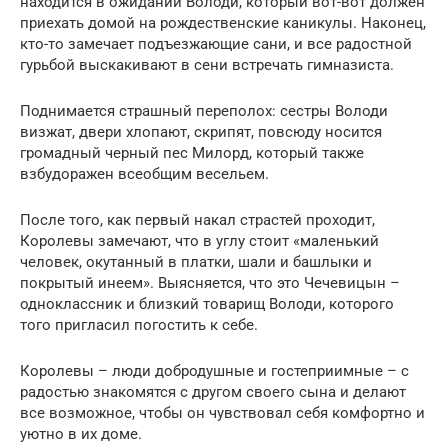
находится в ожидании Володи, который вот-вот должен
приехать домой на рождественские каникулы. Наконец,
кто-то замечает подъезжающие сани, и все радостной
гурьбой выскакивают в сени встречать гимназиста.
Поднимается страшный переполох: сестры Володи
визжат, двери хлопают, скрипят, повсюду носится
громадный черный пес Милорд, который также
взбудоражен всеобщим весельем.
После того, как первый накал страстей проходит,
Королевы замечают, что в углу стоит «маленький
человек, окутанный в платки, шали и башлыки и
покрытый инеем». Выясняется, что это Чечевицын –
одноклассник и близкий товарищ Володи, которого
того пригласил погостить к себе.
Королевы – люди добродушные и гостеприимные – с
радостью знакомятся с другом своего сына и делают
все возможное, чтобы он чувствовал себя комфортно и
уютно в их доме.