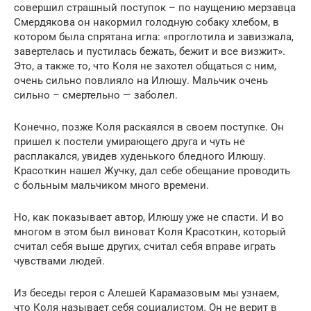
совершил страшный поступок – по наущению мерзавца
Смердякова он накормил голодную собаку хлебом, в
котором была спрятана игла: «проглотила и завизжала,
завертелась и пустилась бежать, бежит и все визжит».
Это, а также то, что Коля не захотел общаться с ним,
очень сильно повлияло на Илюшу. Мальчик очень
сильно – смертельно — заболел.
Конечно, позже Коля раскаялся в своем поступке. Он
пришел к постели умирающего друга и чуть не
расплакался, увидев худенького бледного Илюшу.
Красоткин нашел Жучку, дал себе обещание проводить
с больным мальчиком много времени.
Но, как показывает автор, Илюшу уже не спасти. И во
многом в этом был виноват Коля Красоткин, который
считал себя выше других, считал себя вправе играть
чувствами людей.
Из беседы героя с Алешей Карамазовым мы узнаем,
что Коля называет себя социалистом. Он не верит в