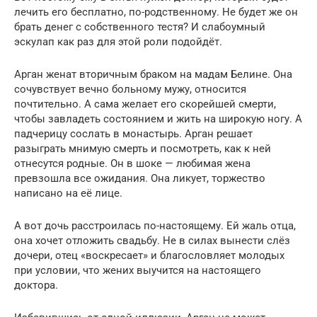
лечить его бесплатно, по-родственному. Не будет же он
брать денег с собственного тестя? И слабоумный
эскулап как раз для этой роли подойдёт.
Арган женат вторичным браком на мадам Белине. Она
сочувствует вечно больному мужу, относится
почтительно. А сама желает его скорейшей смерти,
чтобы завладеть состоянием и жить на широкую ногу. А
падчерицу сослать в монастырь. Арган решает
разыграть мнимую смерть и посмотреть, как к ней
отнесутся родные. Он в шоке — любимая жена
превзошла все ожидания. Она ликует, торжество
написано на её лице.
А вот дочь расстроилась по-настоящему. Ей жаль отца,
она хочет отложить свадьбу. Не в силах вынести слёз
дочери, отец «воскресает» и благословляет молодых
при условии, что жених выучится на настоящего
доктора.