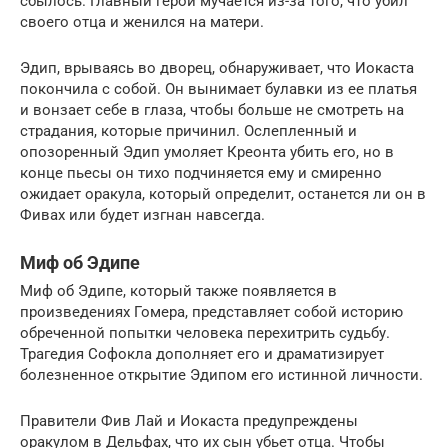
сбылось. Главный герой мучается из-за того, что убил
своего отца и женился на матери.
Эдип, врываясь во дворец, обнаруживает, что Иокаста
покончила с собой. Он вынимает булавки из ее платья
и вонзает себе в глаза, чтобы больше не смотреть на
страдания, которые причинил. Ослепленный и
опозоренный Эдип умоляет Креонта убить его, но в
конце пьесы он тихо подчиняется ему и смиренно
ожидает оракула, который определит, останется ли он в
Фивах или будет изгнан навсегда.
Миф об Эдипе
Миф об Эдипе, который также появляется в
произведениях Гомера, представляет собой историю
обреченной попытки человека перехитрить судьбу.
Трагедия Софокла дополняет его и драматизирует
болезненное открытие Эдипом его истинной личности.
Правители Фив Лай и Иокаста предупреждены
оракулом в Дельфах, что их сын убьет отца. Чтобы