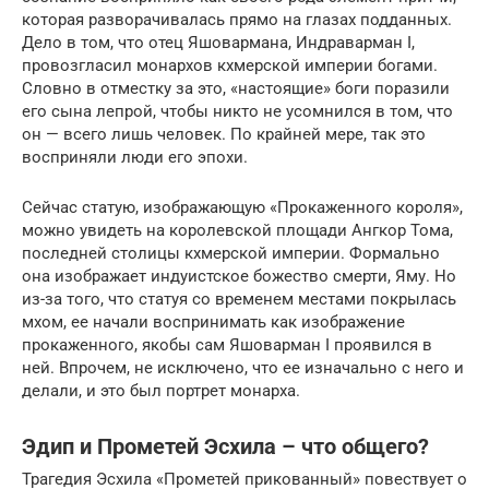
которая разворачивалась прямо на глазах подданных.
Дело в том, что отец Яшовармана, Индраварман I,
провозгласил монархов кхмерской империи богами.
Словно в отместку за это, «настоящие» боги поразили
его сына лепрой, чтобы никто не усомнился в том, что
он — всего лишь человек. По крайней мере, так это
восприняли люди его эпохи.
Сейчас статую, изображающую «Прокаженного короля»,
можно увидеть на королевской площади Ангкор Тома,
последней столицы кхмерской империи. Формально
она изображает индуистское божество смерти, Яму. Но
из-за того, что статуя со временем местами покрылась
мхом, ее начали воспринимать как изображение
прокаженного, якобы сам Яшоварман I проявился в
ней. Впрочем, не исключено, что ее изначально с него и
делали, и это был портрет монарха.
Эдип и Прометей Эсхила – что общего?
Трагедия Эсхила «Прометей прикованный» повествует о