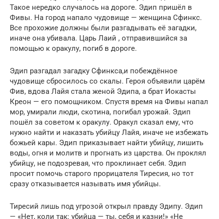
Такое нередко случалось на дороге. Эдип пришёл в
Фивы. На город напало чудовище — женщина Сфинкс.
Все прохожие должны были разгадывать её загадки,
иначе она убивала. Царь Лаий , отправившийся за
помощью к оракулу, погиб в дороге.
Эдип разгадал загадку Сфинкса,и побеждённое
чудовище сбросилось со скалы. Героя объявили царём
Фив, вдова Лайя стала женой Эдипа, а брат Иокасты
Креон — его помощником. Спустя время на Фивы напал
мор, умирали люди, скотина, погибал урожай. Эдип
пошёл за советом к оракулу. Оракул сказал ему, что
нужно найти и наказать убийцу Лайя, иначе не избежать
божьей кары. Эдип приказывает найти убийцу, лишить
воды, огня и молитв и прогнать из царства. Он проклял
убийцу, не подозревая, что проклинает себя. Эдип
просит помочь старого прорицателя Тиресия, но тот
сразу отказывается называть имя убийцы.
Тиресий лишь под угрозой открыл правду Эдипу. Эдип
— «Нет, коли так: убийца — ты, себя и казни!» «Не