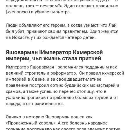
полдень, трех — вечером?». Эдип отвечает правильно
(«человек») и убивает монстра.
Люди объявляют его героем, а когда узнают, что Лай
был убит, признают своим правителем. Эдип женится
на Иокасте, у них рождается четверо детей.
Яшоварман IИмператор Кхмерской
империи, чья жизнь стала притчей
Император Яшоварман I запомнился подданным как
великий строитель и реформатор. Он правил кхмерской
империей в X веке, и за свое двадцатилетнее
правление построил сотню буддийских монастырей и
храмов, а также успешно перенес столицу, что в
условиях тропиков потребовало больших трудов и от
народа, и от правительства.
Однако в историю Яшоварман вошел как
«Прокаженный король». А его болезнь народное
сознание восприняло как своего рода элемент притчи,