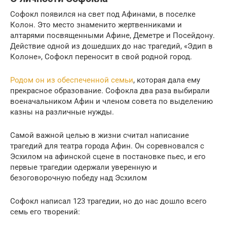
Софокл появился на свет под Афинами, в поселке
Колон. Это место знаменито жертвенниками и
алтарями посвященными Афине, Деметре и Посейдону.
Действие одной из дошедших до нас трагедий, «Эдип в
Колоне», Софокл переносит в свой родной город.
Родом он из обеспеченной семьи
, которая дала ему
прекрасное образование. Софокла два раза выбирали
военачальником Афин и членом совета по выделению
казны на различные нужды.
Самой важной целью в жизни считал написание
трагедий для театра города Афин. Он соревновался с
Эсхилом на афинской сцене в постановке пьес, и его
первые трагедии одержали уверенную и
безоговорочную победу над Эсхилом
Софокл написал 123 трагедии, но до нас дошло всего
семь его творений: