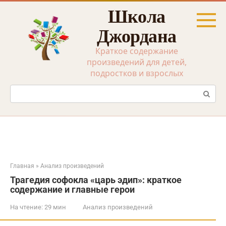
Перейти
Школа
к
контенту
Джордана
Краткое содержание
произведений для детей,
подростков и взрослых
Поиск:
Главная
»
Анализ произведений
Трагедия софокла «царь эдип»: краткое
содержание и главные герои
На чтение:
29 мин
Анализ произведений