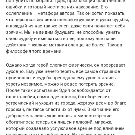
поступить по морали. Царь, признающий собственные
ошибки и готовый нести за них наказание. Его
ослепление – метафора автора. Так он хотел показать,
что персонаж является слепой игрушкой в руках судьбы,
и каждый из нас так же слеп, даже если почитает себя
зрячим. Мы не видим будущего, не способны узнать
свою судьбу и вмешаться в нее, поэтому все наши
действия – жалкие метания слепца, не более. Такова
философия того времени.
Однако когда герой слепнет физически, он прозревает
духовно. Ему уже нечего терять, все самое страшное
произошло, и судьба преподала ему урок: пытаясь
узреть незримое, можно и вовсе потерять зрение.
После таких испытаний Эдип освобождается от
властолюбия, самонадеянности, богоборческих
устремлений и уходит из города, жертвуя всем во благо
горожан, пытаясь спасти их от чумы. В изгнании его
добродетель лишь укрепилась, а мировоззрение
обогатилось: теперь он лишен иллюзий, миража,
который создавало услужливое зрение под влиянием
ослепительных лучей власти. Изгнание в данном