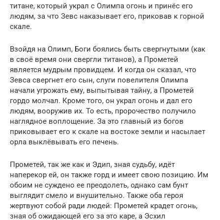
титане, который украл с Олимпа огонь и принёс его
людям, за что Зевс наказывает его, приковав к горной
скале.
Взойдя на Олимп, Боги боялись быть свергнутыми (как
в своё время они свергли титанов), а Прометей
является мудрым провидцем. И когда он сказал, что
Зевса свергнет его сын, слуги повелителя Олимпа
начали угрожать ему, выпытывая тайну, а Прометей
гордо молчал. Кроме того, он украл огонь и дал его
людям, вооружив их. То есть, пророчество получило
наглядное воплощение. За это главный из богов
приковывает его к скале на востоке земли и насылает
орла выклёвывать его печень.
Прометей, так же как и Эдип, зная судьбу, идёт
наперекор ей, он также горд и имеет свою позицию. Им
обоим не суждено ее преодолеть, однако сам бунт
выглядит смело и внушительно. Также оба героя
жертвуют собой ради людей: Прометей крадет огонь,
зная об ожидающей его за это каре, а Эсхил