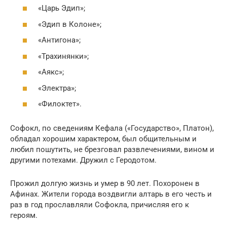
«Царь Эдип»;
«Эдип в Колоне»;
«Антигона»;
«Трахинянки»;
«Аякс»;
«Электра»;
«Филоктет».
Софокл, по сведениям Кефала («Государство», Платон),
обладал хорошим характером, был общительным и
любил пошутить, не брезговал развлечениями, вином и
другими потехами. Дружил с Геродотом.
Прожил долгую жизнь и умер в 90 лет. Похоронен в
Афинах. Жители города воздвигли алтарь в его честь и
раз в год прославляли Софокла, причисляя его к
героям.