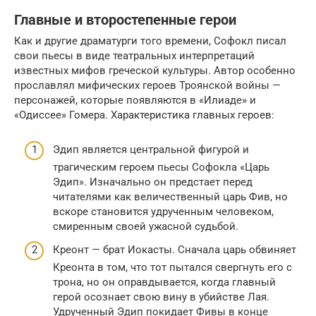
Главные и второстепенные герои
Как и другие драматурги того времени, Софокл писал
свои пьесы в виде театральных интерпретаций
известных мифов греческой культуры. Автор особенно
прославлял мифических героев Троянской войны —
персонажей, которые появляются в «Илиаде» и
«Одиссее» Гомера. Характеристика главных героев:
Эдип является центральной фигурой и
трагическим героем пьесы Софокла «Царь
Эдип». Изначально он предстает перед
читателями как величественный царь Фив, но
вскоре становится удрученным человеком,
смиренным своей ужасной судьбой.
Креонт — брат Иокасты. Сначала царь обвиняет
Креонта в том, что тот пытался свергнуть его с
трона, но он оправдывается, когда главный
герой осознает свою вину в убийстве Лая.
Удрученный Эдип покидает Фивы в конце