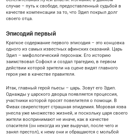
случае – путь к свободе, предоставленный судьбой в
качестве компенсации за то, что Эдип покрыл долг
своего отца.
Эписодий первый
Краткое содержание первого эписодия – это концовка
одного из самых известных афинских сказаний. Царь
Эдип – мифологический персонаж. Его историю
заимствовал Софокл и создал трагедию, в первом
действии которой зрители на сцене видят главного
героя уже в качестве правителя.
Итак, главный герой пьесы – царь. Зовут его Эдип.
Однажды у царского дворца появляется процессия,
участники которой просят повелителя о помощи. В
Фивах свирепствует страшная эпидемия. Моровая язва
унесла уже множество жизней, и поскольку царя своего
жители воспринимают не иначе, как в качестве
спасителя (он некогда их уже выручал, после чего и
занял престол), к нему они и обращаются с мольбой