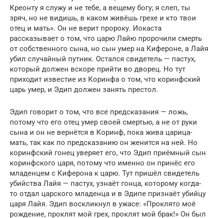
Креонту я служу и не тебе, а вещему богу; я слеп, ты
зряч, но не видишь, в каком живёшь грехе и кто твои
отец и мать». Он не верит пророку. Иокаста
рассказывает о том, что царю Лайю пророчили смерть
от собственного сына, но сын умер на Кифероне, а Лайя
убил случайный путник. Остался свидетель — пастух,
который должен вскоре прийти во дворец. Но тут
приходит известие из Коринфа о том, что коринфский
царь умер, и Эдип должен занять престол.
Эдип говорит о том, что все предсказания — ложь,
потому что его отец умер своей смертью, а не от руки
сына и он не вернётся в Коринф, пока жива царица-
мать, так как по предсказанию он женится на ней. Но
коринфский гонец уверяет его, что Эдип приёмный сын
коринфского царя, потому что именно он принёс его
младенцем с Киферона к царю. Тут пришёл свидетель
убийства Лайя — пастух, узнаёт гонца, которому когда-
то отдал царского младенца и в Эдипе признаёт убийцу
царя Лайя. Эдип воскликнул в ужасе: «Проклято моё
рождение, проклят мой грех, проклят мой брак!» Он был