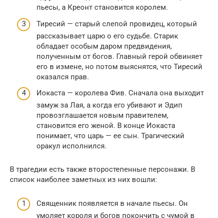
пьесы, а Креонт становится королем.
Тиресий — старый слепой провидец, который
рассказывает царю о его судьбе. Старик
обладает особым даром предвидения,
полученным от богов. Главный герой обвиняет
его в измене, но потом выяснятся, что Тиресий
оказался прав.
Иокаста — королева Фив. Сначала она выходит
замуж за Лая, а когда его убивают и Эдип
провозглашается новым правителем,
становится его женой. В конце Иокаста
понимает, что царь — ее сын. Трагический
оракул исполнился.
В трагедии есть также второстепенные персонажи. В
список наиболее заметных из них вошли:
Священник появляется в начале пьесы. Он
умоляет короля и богов покончить с чумой в