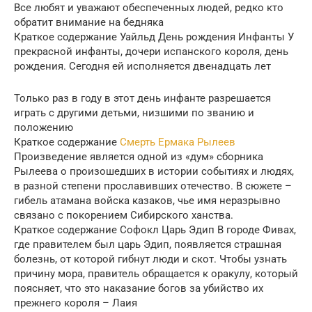
Все любят и уважают обеспеченных людей, редко кто
обратит внимание на бедняка
Краткое содержание Уайльд День рождения Инфанты У
прекрасной инфанты, дочери испанского короля, день
рождения. Сегодня ей исполняется двенадцать лет
Только раз в году в этот день инфанте разрешается
играть с другими детьми, низшими по званию и
положению
Краткое содержание
Смерть Ермака Рылеев
Произведение является одной из «дум» сборника
Рылеева о произошедших в истории событиях и людях,
в разной степени прославивших отечество. В сюжете –
гибель атамана войска казаков, чье имя неразрывно
связано с покорением Сибирского ханства.
Краткое содержание Софокл Царь Эдип В городе Фивах,
где правителем был царь Эдип, появляется страшная
болезнь, от которой гибнут люди и скот. Чтобы узнать
причину мора, правитель обращается к оракулу, который
поясняет, что это наказание богов за убийство их
прежнего короля – Лаия