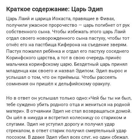
Краткое содержание: Царь Эдип
Царь Лаий и царица Иокаста, правящие в Фивах,
получили ужасное пророчество — царь погибнет от рук
собственного сына. Чтобы избежать этого царь Лаий
отдал своего новорожденного сына пастуху, чтобы тот
отнёс его на пастбища Киферона на съедение зверям.
Пастух пожалел ребёнка и отдал его пастуху соседнего
Коринфского царства, а тот в свою очередь принёс
мальчика коринфскому царю. Бездетный царь принял
младенца как своего и назвал Эдипом. Эдип вырос и
услышал о том, что он приёмыш. Чтобы рассеять
сомнения он пришёл к дельфийскому оракулу.
Но в ответ он услышал только одно:«Чей бы ты ни был,
тебе суждено убить родного отца и жениться на родной
матери». В отчаянии Эдип не стал возвращаться домой.
Он шёл в никуда и встретил колесницу со стариком и
слугами. Эдип не уступил дорогу и получил удар
стрекалом, в ответ старик получил смертельный удар
посохом. В драке Эдип убил всех слуг, но один сбежал.