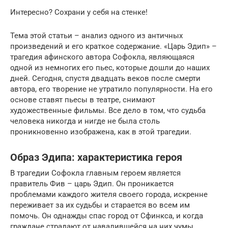
Интересно? Сохрани у себя на стенке!
Тема этой статьи – анализ одного из античных
произведений и его краткое содержание. «Царь Эдип» –
трагедия афинского автора Софокла, являющаяся
одной из немногих его пьес, которые дошли до наших
дней. Сегодня, спустя двадцать веков после смерти
автора, его творение не утратило популярности. На его
основе ставят пьесы в театре, снимают
художественные фильмы. Все дело в том, что судьба
человека никогда и нигде не была столь
проникновенно изображена, как в этой трагедии.
Образ Эдипа: характеристика героя
В трагедии Софокла главным героем является
правитель Фив – царь Эдип. Он проникается
проблемами каждого жителя своего города, искренне
переживает за их судьбы и старается во всем им
помочь. Он однажды спас город от Сфинкса, и когда
граждане страдают от навалившейся на них чумы,