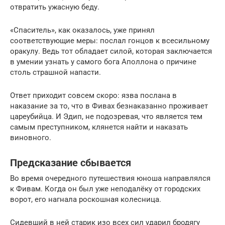
отвратить ужасную беду.
«Спаситель», как оказалось, уже принял
соответствующие меры: послал гонцов к всесильному
оракулу. Ведь тот обладает силой, которая заключается
в умении узнать у самого бога Аполлона о причине
столь страшной напасти.
Ответ приходит совсем скоро: язва послана в
наказание за то, что в Фивах безнаказанно проживает
цареубийца. И Эдип, не подозревая, что является тем
самым преступником, клянется найти и наказать
виновного.
Предсказание сбывается
Во время очередного путешествия юноша направлялся
к Фивам. Когда он был уже неподалёку от городских
ворот, его нагнала роскошная колесница.
Сидевший в ней старик изо всех сил ударил бродягу