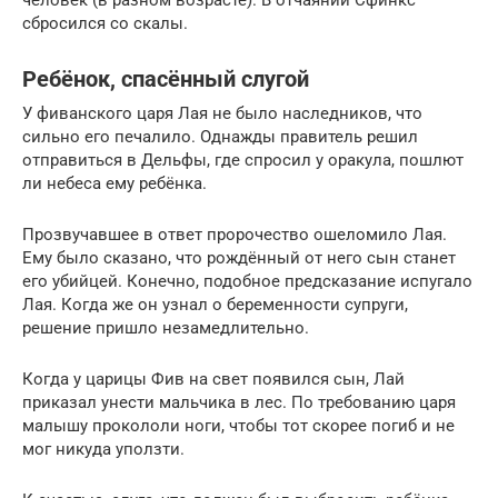
человек (в разном возрасте). В отчаянии Сфинкс
сбросился со скалы.
Ребёнок, спасённый слугой
У фиванского царя Лая не было наследников, что
сильно его печалило. Однажды правитель решил
отправиться в Дельфы, где спросил у оракула, пошлют
ли небеса ему ребёнка.
Прозвучавшее в ответ пророчество ошеломило Лая.
Ему было сказано, что рождённый от него сын станет
его убийцей. Конечно, подобное предсказание испугало
Лая. Когда же он узнал о беременности супруги,
решение пришло незамедлительно.
Когда у царицы Фив на свет появился сын, Лай
приказал унести мальчика в лес. По требованию царя
малышу прокололи ноги, чтобы тот скорее погиб и не
мог никуда уползти.