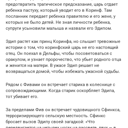
предотвратить трагическое предсказание, царь отдает
ребенка пастуху, который уводит его в Коринф. Там
посланник передает ребенка правителю и его жене, у
которых не было детей. Не зная личности ребенка,
супруги усыновили малыша и назвали его Эдипом.
Эдип растет как принц Коринфа, но слышит тревожные
истории о том, что коринфский царь не его настоящий
отец. Он поехал в Дельфы, чтобы посоветоваться с
оракулом, и узнает пророчество, что убьет родного отца
и женится на матери. В ужасе Эдип решает не
возвращаться домой, чтобы избежать ужасной судьбы.
Рядом с Фивами он встречает старика в колеснице с
сопровождающими. Когда старик оскорбляет Эдипа,
тот убивает его.
За пределами Фив он встречает чудовищного Сфинкса,
терроризирующего сельскую местность. Сфинкс
бросает вызов Эдипу своей загадкой: «Что
передвигается на четырех ногах на рассвете, двух — в