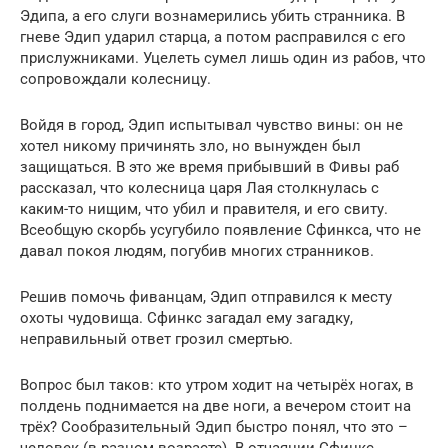
Эдипа, а его слуги вознамерились убить странника. В
гневе Эдип ударил старца, а потом расправился с его
прислужниками. Уцелеть сумел лишь один из рабов, что
сопровождали колесницу.
Войдя в город, Эдип испытывал чувство вины: он не
хотел никому причинять зло, но вынужден был
защищаться. В это же время прибывший в Фивы раб
рассказал, что колесница царя Лая столкнулась с
каким-то нищим, что убил и правителя, и его свиту.
Всеобщую скорбь усугубило появление Сфинкса, что не
давал покоя людям, погубив многих странников.
Решив помочь фиванцам, Эдип отправился к месту
охоты чудовища. Сфинкс загадал ему загадку,
неправильный ответ грозил смертью.
Вопрос был таков: кто утром ходит на четырёх ногах, в
полдень поднимается на две ноги, а вечером стоит на
трёх? Сообразительный Эдип быстро понял, что это –