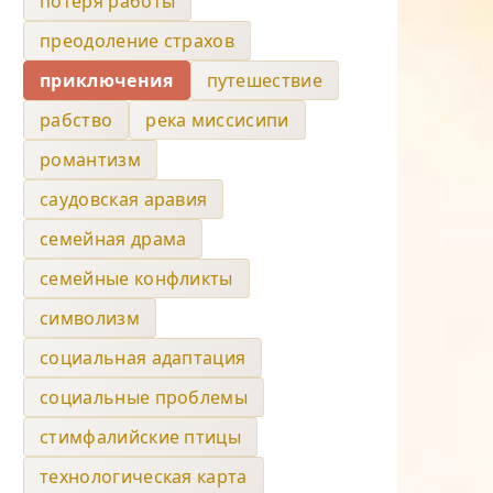
потеря работы
преодоление страхов
приключения
путешествие
рабство
река миссисипи
романтизм
саудовская аравия
семейная драма
семейные конфликты
символизм
социальная адаптация
социальные проблемы
стимфалийские птицы
технологическая карта