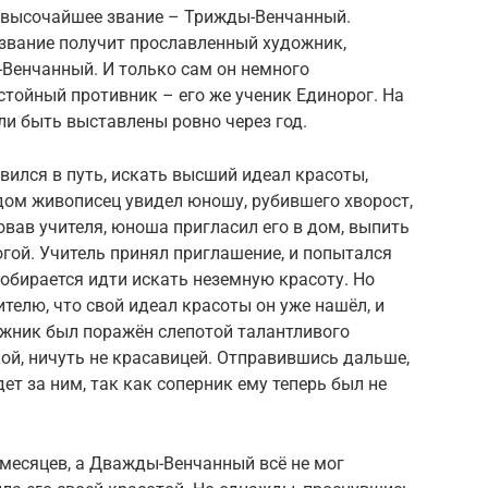
 высочайшее звание – Трижды-Венчанный.
 звание получит прославленный художник,
Венчанный. И только сам он немного
стойный противник – его же ученик Единорог. На
и быть выставлены ровно через год.
ился в путь, искать высший идеал красоты,
дом живописец увидел юношу, рубившего хворост,
овав учителя, юноша пригласил его в дом, выпить
огой. Учитель принял приглашение, и попытался
 собирается идти искать неземную красоту. Но
телю, что свой идеал красоты он уже нашёл, и
ожник был поражён слепотой талантливого
ой, ничуть не красавицей. Отправившись дальше,
дет за ним, так как соперник ему теперь был не
 месяцев, а Дважды-Венчанный всё не мог