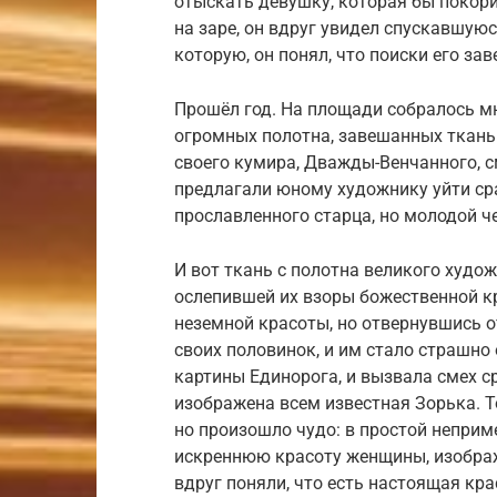
отыскать девушку, которая бы покори
на заре, он вдруг увидел спускавшую
которую, он понял, что поиски его за
Прошёл год. На площади собралось м
огромных полотна, завешанных ткань
своего кумира, Дважды-Венчанного, 
предлагали юному художнику уйти ср
прославленного старца, но молодой ч
И вот ткань с полотна великого худож
ослепившей их взоры божественной кр
неземной красоты, но отвернувшись о
своих половинок, и им стало страшно 
картины Единорога, и вызвала смех с
изображена всем известная Зорька. 
но произошло чудо: в простой неприм
искреннюю красоту женщины, изобра
вдруг поняли, что есть настоящая кр