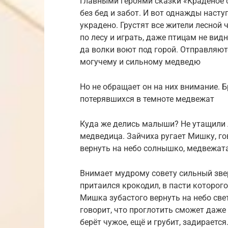
Главными героями сказки «Краденое с
без бед и забот. И вот однажды насту
украдено. Грустят все жители лесной 
по лесу и играть, даже птицам не вид
да волки воют под горой. Отправляют
могучему и сильному медведю
Но не обращает он на них внимание. 
потерявшихся в темноте медвежат
Куда же делись малыши? Не утащили л
медведица. Зайчиха ругает Мишку, гов
вернуть на небо солнышко, медвежата
Внимает мудрому совету сильный звер
притаился крокодил, в пасти которог
Мишка зубастого вернуть на небо свет
говорит, что проглотить сможет даже 
берёт чужое, ещё и грубит, задирается