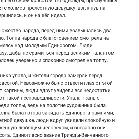
ла его своей красотой. Но однажды, проснувшись
ся с холмов прелестную девушку, взглянув на
вершились, и он нашёл идеал.
ножество народа, перед ними возвышались два
ю. Толпа народа с благоговением смотрела на
смеясь над молодым Единорогом. Люди
азу, дабы не срамиться перед великим талантом
еловек уверенно и спокойно смотрел на толпу.
ника упала, и жители города замерли перед
асотой. Невозможно было отвести глаз от этой
т картины, люди вдруг увидели все недостатки
от такой несправедливости. Упала ткань с
реди толпы, ведь на полотне художника была
Толпа была готова закидать Единорога камнями,
етной девушке, люди вдруг увидели спокойную и
жённую любящим человеком, и внезапно они
асота. Единогласно звание Трижды-Венчанного