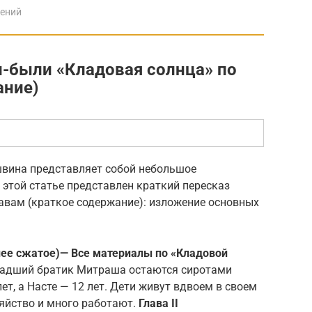
дений
и-были «Кладовая солнца» по
ание)
вина представляет собой небольшое
В этой статье представлен краткий пересказ
авам (краткое содержание): изложение основных
лее сжатое)
— Все материалы по «Кладовой
ладший братик Митраша остаются сиротами
ет, а Насте — 12 лет. Дети живут вдвоем в своем
яйство и много работают.
Глава II