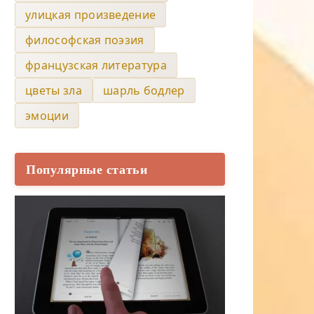
улицкая произведение
философская поэзия
французская литература
цветы зла
шарль бодлер
эмоции
Популярные статьи