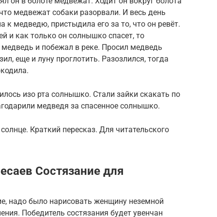
ял он в болоте медвежат. Ходит он вокруг болота
 что медвежат собаки разорвали. И весь день
а к медведю, пристыдила его за то, что он ревёт.
ей и как только он солнышко спасет, то
 медведь и побежал в реке. Просил медведь
ил, еще и луну проглотить. Разозлился, тогда
окодила.
илось изо рта солнышко. Стали зайки скакать по
лагодарили медведя за спасенное солнышко.
солнце. Краткий пересказ. Для читательского
есаев Состязание для
ие, надо было нарисовать женщину неземной
ения. Победитель состязания будет увенчан