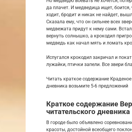
Но медведю воевать не хочется, потер
да плачет. И медведица ищет, боится,
ходит, бродит и никак не найдет, вышл
Сказала ему, что он сильнее всех звер
медвежата придут к нему сами. Встал
вернуть солнышко, а крокодил пригроз
медведь как начал мять и ломать кр
Испугался крокодил закричал и покат
лужайки, птички запели. Все звери б
Читать краткое содержание Краденое 
дневника возьмите 5-6 предложений
Краткое содержание Вер
читательского дневника
В городе было объявлено соревнован
красоты, достойной всеобщего поклон