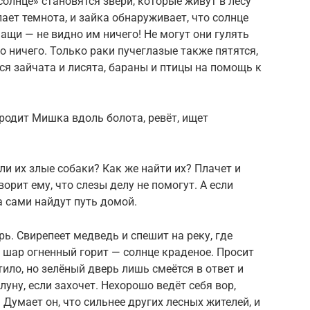
олнце» становятся звери, которые живут в лесу
пает темнота, и зайка обнаруживает, что солнце
чащи — не видно им ничего! Не могут они гулять
но ничего. Только раки пучеглазые также пятятся,
ся зайчата и лисята, бараны и птицы на помощь к
Бродит Мишка вдоль болота, ревёт, ищет
и их злые собаки? Как же найти их? Плачет и
орит ему, что слезы делу не помогут. А если
 сами найдут путь домой.
ь. Свирепеет медведь и спешит на реку, где
о шар огненный горит — солнце краденое. Просит
ило, но зелёный дверь лишь смеётся в ответ и
луну, если захочет. Нехорошо ведёт себя вор,
. Думает он, что сильнее других лесных жителей, и