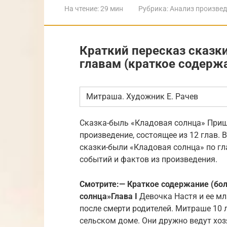
На чтение:
29 мин
Рубрика:
Анализ произве
Краткий пересказ сказк
главам (краткое содерж
Митраша. Художник Е. Рачев
Сказка-быль «Кладовая солнца» Приш
произведение, состоящее из 12 глав. 
сказки-были «Кладовая солнца» по гл
событий и фактов из произведения.
Смотрите:
— Краткое содержание (бо
солнца»
Глава I
Девочка Настя и ее м
после смерти родителей. Митраше 10 л
сельском доме. Они дружно ведут хоз