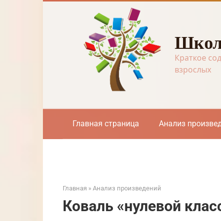
Перейти
к
контенту
Школ
Краткое со
взрослых
Главная страница
Анализ произве
Главная
»
Анализ произведений
Коваль «нулевой клас