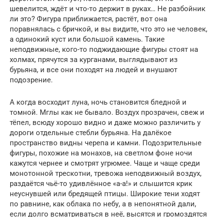
шевелится, ждёт и что-то держит в руках… Не разбойник
ли это? Фигура приближается, растёт, вот она
поравнялась с бричкой, и вы видите, что это не человек,
а одинокий куст или большой камень. Такие
неподвижные, кого-то поджидающие фигуры стоят на
холмах, прячутся за курганами, выглядывают из
бурьяна, и все они походят на людей и внушают
подозрение.
А когда восходит луна, ночь становится бледной и
томной. Мглы как не бывало. Воздух прозрачен, свеж и
тёпел, всюду хорошо видно и даже можно различить у
дороги отдельные стебли бурьяна. На далёкое
пространство видны черепа и камни. Подозрительные
фигуры, похожие на монахов, на светлом фоне ночи
кажутся чернее и смотрят угрюмее. Чаще и чаще среди
монотонной трескотни, тревожа неподвижный воздух,
раздаётся чьё-то удивлённое «а-а!» и слышится крик
неуснувшей или бредящей птицы. Широкие тени ходят
по равнине, как облака по небу, а в непонятной дали,
если долго всматриваться в неё, высятся и громоздятся