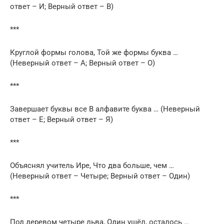
ответ – И; Верный ответ – В)
***
Круглой формы голова, Той же формы буква …
(Неверный ответ – А; Верный ответ – О)
***
Завершает буквы все В алфавите буква … (Неверный
ответ – Е; Верный ответ – Я)
***
Объяснял учитель Ире, Что два больше, чем …
(Неверный ответ – Четыре; Верный ответ – Один)
***
Под деревом четыре льва, Один ушёл, осталось …