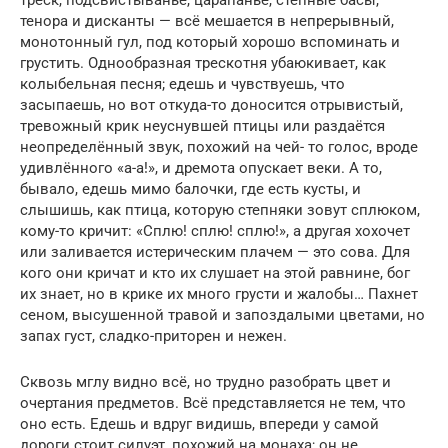
треск, подсвистыванье, царапанье, степные басы,
тенора и дисканты — всё мешается в непрерывный,
монотонный гул, под который хорошо вспоминать и
грустить. Однообразная трескотня убаюкивает, как
колыбельная песня; едешь и чувствуешь, что
засыпаешь, но вот откуда-то доносится отрывистый,
тревожный крик неуснувшей птицы или раздаётся
неопределённый звук, похожий на чей- то голос, вроде
удивлённого «а-а!», и дремота опускает веки. А то,
бывало, едешь мимо балочки, где есть кусты, и
слышишь, как птица, которую степняки зовут сплюком,
кому-то кричит: «Сплю! сплю! сплю!», а другая хохочет
или заливается истерическим плачем — это сова. Для
кого они кричат и кто их слушает на этой равнине, бог
их знает, но в крике их много грусти и жалобы… Пахнет
сеном, высушенной травой и запоздалыми цветами, но
запах густ, сладко-приторен и нежен.
Сквозь мглу видно всё, но трудно разобрать цвет и
очертания предметов. Всё представляется не тем, что
оно есть. Едешь и вдруг видишь, впереди у самой
дороги стоит силуэт, похожий на монаха; он не