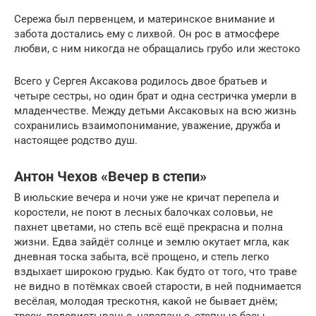
Сережа был первенцем, и материнское внимание и
забота достались ему с лихвой. Он рос в атмосфере
любви, с ним никогда не обращались грубо или жестоко
Всего у Сергея Аксакова родилось двое братьев и
четыре сестры, но один брат и одна сестричка умерли в
младенчестве. Между детьми Аксаковых на всю жизнь
сохранились взаимопонимание, уважение, дружба и
настоящее родство душ.
Антон Чехов «Вечер в степи»
В июльские вечера и ночи уже не кричат перепела и
коростели, не поют в лесных балочках соловьи, не
пахнет цветами, но степь всё ещё прекрасна и полна
жизни. Едва зайдёт солнце и землю окутает мгла, как
дневная тоска забыта, всё прощено, и степь легко
вздыхает широкою грудью. Как будто от того, что траве
не видно в потёмках своей старости, в ней поднимается
весёлая, молодая трескотня, какой не бывает днём;