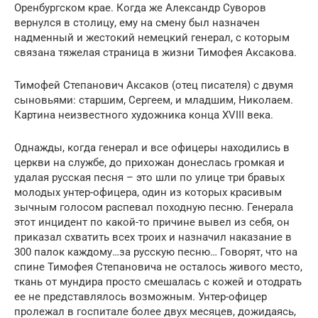
Оренбургском крае. Когда же Александр Суворов
вернулся в столицу, ему на смену был назначен
надменный и жестокий немецкий генерал, с которым
связана тяжелая страница в жизни Тимофея Аксакова.
Тимофей Степанович Аксаков (отец писателя) с двумя
сыновьями: старшим, Сергеем, и младшим, Николаем.
Картина неизвестного художника конца XVIII века.
Однажды, когда генерал и все офицеры находились в
церкви на службе, до прихожан донеслась громкая и
удалая русская песня – это шли по улице три бравых
молодых унтер-офицера, один из которых красивым
зычным голосом распевал походную песню. Генерала
этот инцидент по какой-то причине вывел из себя, он
приказал схватить всех троих и назначил наказание в
300 палок каждому…за русскую песню… Говорят, что на
спине Тимофея Степановича не осталось живого место,
ткань от мундира просто смешалась с кожей и отодрать
ее не представлялось возможным. Унтер-офицер
пролежал в госпитале более двух месяцев, дожидаясь,