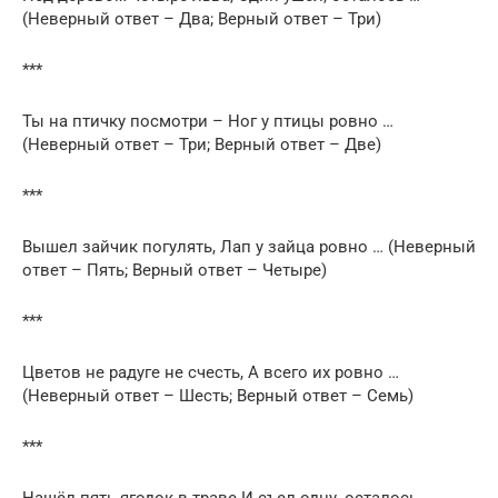
(Неверный ответ – Два; Верный ответ – Три)
***
Ты на птичку посмотри – Ног у птицы ровно …
(Неверный ответ – Три; Верный ответ – Две)
***
Вышел зайчик погулять, Лап у зайца ровно … (Неверный
ответ – Пять; Верный ответ – Четыре)
***
Цветов не радуге не счесть, А всего их ровно …
(Неверный ответ – Шесть; Верный ответ – Семь)
***
Нашёл пять ягодок в траве И съел одну, осталось …