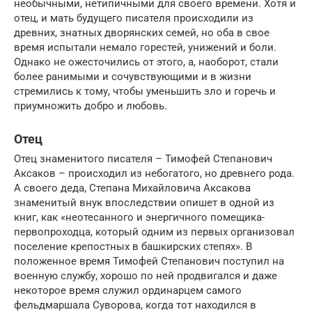
необычными, нетипичными для своего времени. Хотя и
отец, и мать будущего писателя происходили из
древних, знатных дворянских семей, но оба в свое
время испытали немало горестей, унижений и боли.
Однако не ожесточились от этого, а, наоборот, стали
более ранимыми и сочувствующими и в жизни
стремились к тому, чтобы уменьшить зло и горечь и
приумножить добро и любовь.
Отец
Отец знаменитого писателя – Тимофей Степанович
Аксаков – происходил из небогатого, но древнего рода.
А своего деда, Степана Михайловича Аксакова
знаменитый внук впоследствии опишет в одной из
книг, как «неотесанного и энергичного помещика-
первопроходца, который одним из первых организовал
поселение крепостных в башкирских степях». В
положенное время Тимофей Степанович поступил на
военную службу, хорошо по ней продвигался и даже
некоторое время служил ординарцем самого
фельдмаршала Суворова, когда тот находился в