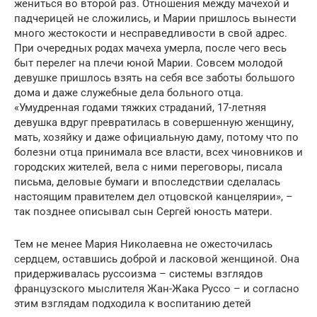
жениться во второй раз. Отношения между мачехой и
падчерицей не сложились, и Марии пришлось вынести
много жестокости и несправедливости в свой адрес.
При очередных родах мачеха умерла, после чего весь
быт перелег на плечи юной Марии. Совсем молодой
девушке пришлось взять на себя все заботы большого
дома и даже служебные дела больного отца.
«Умудренная годами тяжких страданий, 17-летняя
девушка вдруг превратилась в совершенную женщину,
мать, хозяйку и даже официальную даму, потому что по
болезни отца принимала все власти, всех чиновников и
городских жителей, вела с ними переговоры, писала
письма, деловые бумаги и впоследствии сделалась
настоящим правителем дел отцовской канцелярии», –
так позднее описывал сын Сергей юность матери.
Тем не менее Мария Николаевна не ожесточилась
сердцем, оставшись доброй и ласковой женщиной. Она
придерживалась руссоизма – системы взглядов
французского мыслителя Жан-Жака Руссо – и согласно
этим взглядам подходила к воспитанию детей