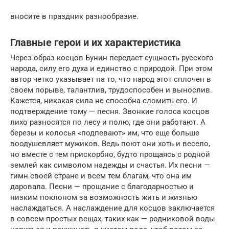
вносите в праздник разнообразие.
Главные герои и их характеристика
Через образ косцов Бунин передает сущность русского
народа, силу его духа и единство с природой. При этом
автор четко указывает на то, что народ этот сплочен в
своем порыве, талантлив, трудоспособен и вынослив.
Кажется, никакая сила не способна сломить его. И
подтверждение тому — песня. Звонкие голоса косцов
лихо разносятся по лесу и полю, где они работают. А
березы и колосья «подпевают» им, что еще больше
воодушевляет мужиков. Ведь поют они хоть и весело,
но вместе с тем прискорбно, будто прощаясь с родной
землей как символом надежды и счастья. Их песни —
гимн своей стране и всем тем благам, что она им
даровала. Песни — прощание с благодарностью и
низким поклоном за возможность жить и жизнью
наслаждаться. А наслаждение для косцов заключается
в совсем простых вещах, таких как — родниковой воды