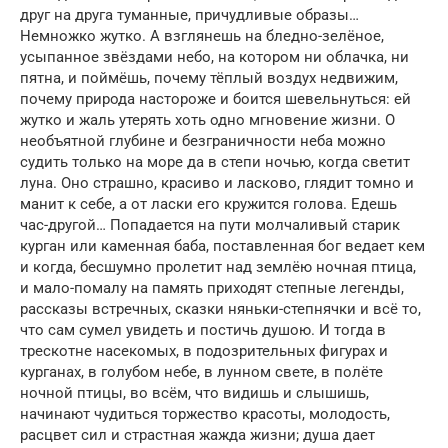
друг на друга туманные, причудливые образы…
Немножко жутко. А взглянешь на бледно-зелёное,
усыпанное звёздами небо, на котором ни облачка, ни
пятна, и поймёшь, почему тёплый воздух недвижим,
почему природа настороже и боится шевельнуться: ей
жутко и жаль утерять хоть одно мгновение жизни. О
необъятной глубине и безграничности неба можно
судить только на море да в степи ночью, когда светит
луна. Оно страшно, красиво и ласково, глядит томно и
манит к себе, а от ласки его кружится голова. Едешь
час-другой… Попадается на пути молчаливый старик
курган или каменная баба, поставленная бог ведает кем
и когда, бесшумно пролетит над землёю ночная птица,
и мало-помалу на память приходят степные легенды,
рассказы встречных, сказки няньки-степнячки и всё то,
что сам сумел увидеть и постичь душою. И тогда в
трескотне насекомых, в подозрительных фигурах и
курганах, в голубом небе, в лунном свете, в полёте
ночной птицы, во всём, что видишь и слышишь,
начинают чудиться торжество красоты, молодость,
расцвет сил и страстная жажда жизни; душа дает