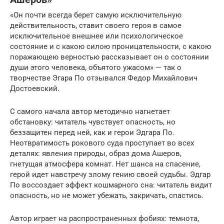
«Он почти всегда берет самую исклю­чительную
действительность, ставит своего героя в самое
исключительное внешнее или психологическое
состояние и с какою силою проницательности, с какою
поражающею верностью рассказывает он о состоянии
души этого человека, объятого ужасом» — так о
творчестве Эгара По отзывался Федор Михайлович
Достоевский.
С самого начала автор методично нагнетает
обстановку: читатель чувствует опасность, но
беззащитен перед ней, как и герои Эдгара По.
Неотвратимость рокового суда проступает во всех
деталях: явления природы, образ дома Ашеров,
гнетущая атмосфера комнат. Нет шанса на спасение,
герой идет навстречу злому гению своей судьбы. Эдгар
По воссоздает эффект кошмарного сна: читатель видит
опасность, но не может убежать, закричать, спастись.
Автор играет на распространенных фобиях: темнота,