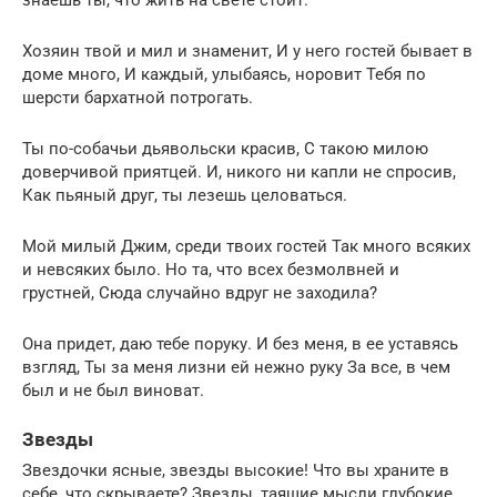
Хозяин твой и мил и знаменит, И у него гостей бывает в
доме много, И каждый, улыбаясь, норовит Тебя по
шерсти бархатной потрогать.
Ты по-собачьи дьявольски красив, С такою милою
доверчивой приятцей. И, никого ни капли не спросив,
Как пьяный друг, ты лезешь целоваться.
Мой милый Джим, среди твоих гостей Так много всяких
и невсяких было. Но та, что всех безмолвней и
грустней, Сюда случайно вдруг не заходила?
Она придет, даю тебе поруку. И без меня, в ее уставясь
взгляд, Ты за меня лизни ей нежно руку За все, в чем
был и не был виноват.
Звезды
Звездочки ясные, звезды высокие! Что вы храните в
себе, что скрываете? Звезды, таящие мысли глубокие,