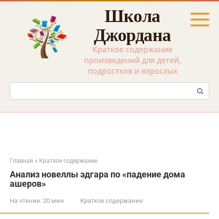
Перейти
Школа
к
контенту
Джордана
Краткое содержание
произведений для детей,
подростков и взрослых
Поиск:
Главная
»
Краткое содержание
Анализ новеллы эдгара по «падение дома
ашеров»
На чтение:
20 мин
Краткое содержание