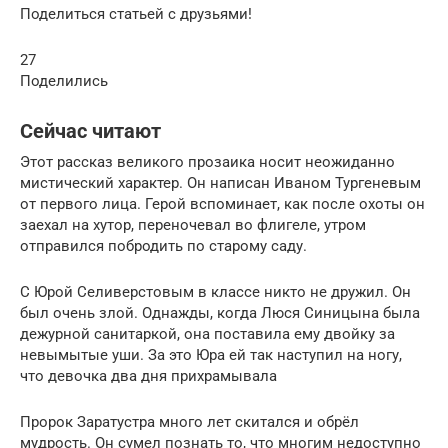
Поделиться статьей с друзьями!
27
Поделились
Сейчас читают
Этот рассказ великого прозаика носит неожиданно
мистический характер. Он написан Иваном Тургеневым
от первого лица. Герой вспоминает, как после охоты он
заехал на хутор, переночевал во флигеле, утром
отправился побродить по старому саду.
С Юрой Селиверстовым в классе никто не дружил. Он
был очень злой. Однажды, когда Люся Синицына была
дежурной санитаркой, она поставила ему двойку за
невымытые уши. За это Юра ей так наступил на ногу,
что девочка два дня прихрамывала
Пророк Заратустра много лет скитался и обрёл
мудрость. Он сумел познать то, что многим недоступно