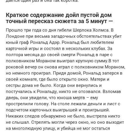
дается один раз и она так коротка.
Краткое содержание дойл пустой дом
точный пересказ сюжета за 5 минут —
Прошло три года со дня гибели Шерлока Холмса. В
Лондоне при весьма загадочных обстоятельствах убит
юный граф Рональд Адэр. Рональд был любителем
карточной игры и состоял в нескольких клубах. За
полтора месяца до своей смерти Рональд в паре с
полковником Мораном выиграл крупную сумму.В тот
роковой вечер он снова играл с полковником Мораном,
но немного проиграл. Придя домой, Рональд заперся в
своей комнате, где было открыто окно. Матери и
сестры дома не было. Когда они вернулись и
постучались к Рональду, никто не отозвался. Взломав
дверь, они увидели, что юноша мертв – ему
прострелили голову. На столе лежали деньги и лист с
подсчетом карточных выигрышей и проигрышей.
Никаких следов обнаружено не было, выстрела никто
не слышал. Стрелять могли через окно, но оно выходит
на многолюдную улицу, и убийца не мог остаться