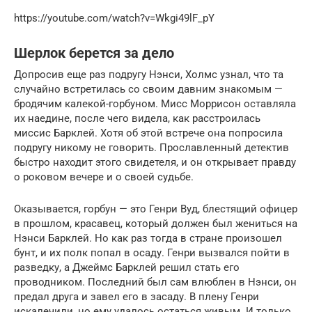
https://youtube.com/watch?v=Wkgi49lF_pY
Шерлок берется за дело
Допросив еще раз подругу Нэнси, Холмс узнал, что та
случайно встретилась со своим давним знакомым —
бродячим калекой-горбуном. Мисс Моррисон оставляла
их наедине, после чего видела, как расстроилась
миссис Барклей. Хотя об этой встрече она попросила
подругу никому не говорить. Прославленный детектив
быстро находит этого свидетеля, и он открывает правду
о роковом вечере и о своей судьбе.
Оказывается, горбун — это Генри Вуд, блестящий офицер
в прошлом, красавец, который должен был жениться на
Нэнси Барклей. Но как раз тогда в стране произошел
бунт, и их полк попал в осаду. Генри вызвался пойти в
разведку, а Джеймс Барклей решил стать его
проводником. Последний был сам влюблен в Нэнси, он
предал друга и завел его в засаду. В плену Генри
искалечили, но ему удалось остаться живым. И только