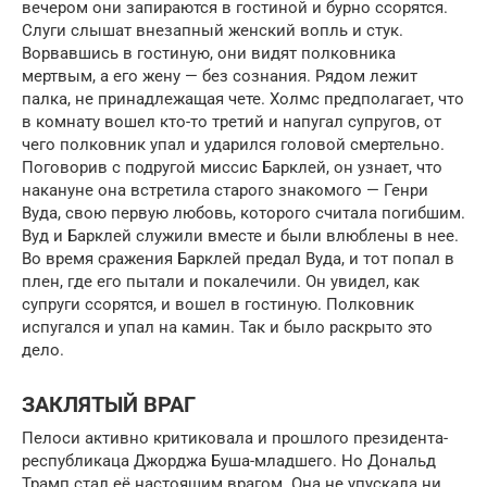
вечером они запираются в гостиной и бурно ссорятся.
Слуги слышат внезапный женский вопль и стук.
Ворвавшись в гостиную, они видят полковника
мертвым, а его жену — без сознания. Рядом лежит
палка, не принадлежащая чете. Холмс предполагает, что
в комнату вошел кто-то третий и напугал супругов, от
чего полковник упал и ударился головой смертельно.
Поговорив с подругой миссис Барклей, он узнает, что
накануне она встретила старого знакомого — Генри
Вуда, свою первую любовь, которого считала погибшим.
Вуд и Барклей служили вместе и были влюблены в нее.
Во время сражения Барклей предал Вуда, и тот попал в
плен, где его пытали и покалечили. Он увидел, как
супруги ссорятся, и вошел в гостиную. Полковник
испугался и упал на камин. Так и было раскрыто это
дело.
ЗАКЛЯТЫЙ ВРАГ
Пелоси активно критиковала и прошлого президента-
республикаца Джорджа Буша-младшего. Но Дональд
Трамп стал её настоящим врагом. Она не упускала ни