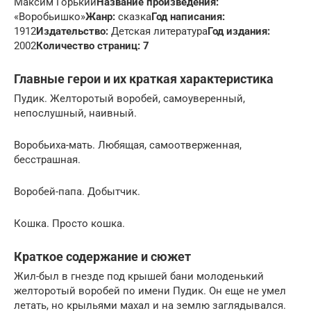
Максим Горький
Название произведения:
«Воробьишко»
Жанр:
сказка
Год написания:
1912
Издательство:
Детская литература
Год издания:
2002
Количество страниц: 7
Главные герои и их краткая характеристика
Пудик. Желторотый воробей, самоуверенный,
непослушный, наивный.
Воробьиха-мать. Любящая, самоотверженная,
бесстрашная.
Воробей-папа. Добытчик.
Кошка. Просто кошка.
Краткое содержание и сюжет
Жил-был в гнезде под крышей бани молоденький
желторотый воробей по имени Пудик. Он еще не умел
летать, но крыльями махал и на землю заглядывался.