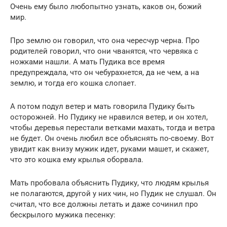
Очень ему было любопытно узнать, каков он, божий
мир.
Про землю он говорил, что она чересчур черна. Про
родителей говорил, что они чванятся, что червяка с
ножками нашли. А мать Пудика все время
предупреждала, что он чебурахнется, да не чем, а на
землю, и тогда его кошка слопает.
А потом подул ветер и мать говорила Пудику быть
осторожней. Но Пудику не нравился ветер, и он хотел,
чтобы деревья перестали ветками махать, тогда и ветра
не будет. Он очень любил все объяснять по-своему. Вот
увидит как внизу мужик идет, руками машет, и скажет,
что это кошка ему крылья оборвала.
Мать пробовала объяснить Пудику, что людям крылья
не полагаются, другой у них чин, но Пудик не слушал. Он
считал, что все должны летать и даже сочинил про
бескрылого мужика песенку: