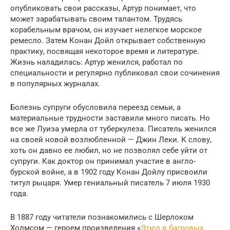
опубликовать свои рассказы, Артур понимает, что
может зарабатывать своим талантом. Трудясь
корабельным врачом, он изучает нелегкое морское
ремесло. Затем Конан Дойл открывает собственную
практику, посвящая некоторое время и литературе.
Жизнь наладилась: Артур женился, работал по
специальности и регулярно публиковал свои сочинения
в популярных журналах.
Болезнь супруги обусловила переезд семьи, а
материальные трудности заставили много писать. Но
все же Луиза умерла от туберкулеза. Писатель женился
на своей новой возлюбленной — Джин Леки. К слову,
хоть он давно ее любил, но не позволял себе уйти от
супруги. Как доктор он принимал участие в англо-
бурской войне, а в 1902 году Конан Дойлу присвоили
титул рыцаря. Умер гениальный писатель 7 июля 1930
года.
В 1887 году читатели познакомились с Шерлоком
Холмсом — героем произведения «
Этюд в багровых