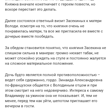
Княжна вначале кокетничает с героем повести, но
вскоре перестает это делать.
Далее состоялся ответный визит Засекиных к матери
Володи. есмотря на то, что княгиня очень не
понравилась матери, та все же пригласила ее вместе с
дочерью вместе пообедать.
За обедом становится понятно, что княгиня Засекина не
слишком сильна в манерах: громко нюхает табак, не
может спокойно усидеть на стуле и постоянно жалуется
на сложное материальное положение.
Дочь будто является полной противоположностью –
ведет себя сдержанно, гордо. Зинаида Александровна
по-французски общается с Володиным отцом и при
этом смотрит на него недоверчиво. Интереса к самому
Владимиру за ужином она не показывает. И, тем не
менее, перед тем как уйти, шепотом приглашает его
вечером в гости.