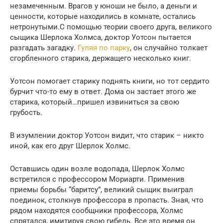
незамеченным. Врагов у юноши не было, а деньги и
ценности, которые находились в комнате, остались
нетронутыми.С помощью теории своего друга, великого
сыщика Шерлока Холмса, доктор Уотсон пытается
разгадать загадку.
Гуляя по парку
, он случайно толкает
сгорбленного старика, держащего несколько книг.
Уотсон помогает старику поднять книги, но тот сердито
бурчит что-то ему в ответ. Дома он застает этого же
старика, который…пришел извиниться за свою
грубость.
В изумлении доктор Уотсон видит, что старик – никто
иной, как его друг Шерлок Холмс.
Оставшись один возле водопада, Шерлок Холмс
встретился с профессором Мориарти. Применив
приемы борьбы “баритсу”, великий сыщик выиграл
поединок, столкнув профессора в пропасть. Зная, что
рядом находятся сообщники профессора, Холмс
спрятался, имитируя свою гибель. Все это время он