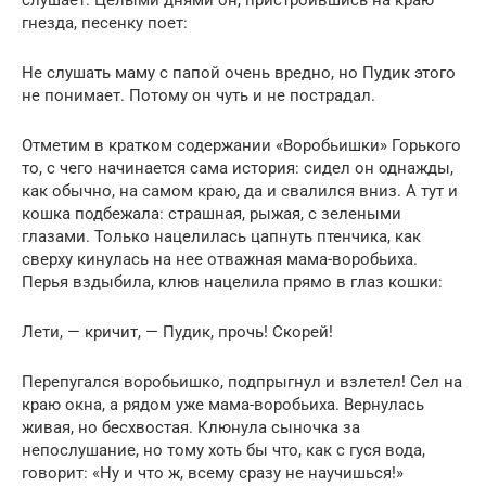
слушает. Целыми днями он, пристроившись на краю
гнезда, песенку поет:
Не слушать маму с папой очень вредно, но Пудик этого
не понимает. Потому он чуть и не пострадал.
Отметим в кратком содержании «Воробьишки» Горького
то, с чего начинается сама история: сидел он однажды,
как обычно, на самом краю, да и свалился вниз. А тут и
кошка подбежала: страшная, рыжая, с зелеными
глазами. Только нацелилась цапнуть птенчика, как
сверху кинулась на нее отважная мама-воробьиха.
Перья вздыбила, клюв нацелила прямо в глаз кошки:
Лети, — кричит, — Пудик, прочь! Скорей!
Перепугался воробьишко, подпрыгнул и взлетел! Сел на
краю окна, а рядом уже мама-воробьиха. Вернулась
живая, но бесхвостая. Клюнула сыночка за
непослушание, но тому хоть бы что, как с гуся вода,
говорит: «Ну и что ж, всему сразу не научишься!»