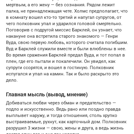
мертвым, а его жену — без сознания. Рядом лежит
палка, не принадлежащая чете. Холмс предполагает, что
в комнату вошел кто-то третий и напугал супругов, от
чего полковник упал и ударился головой смертельно.
Поговорив с подругой миссис Барклей, он узнает, что
накануне она встретила старого знакомого — Генри
Вуда, свою первую любовь, которого считала погибшим.
Вуд и Барклей служили вместе и были влюблены в нее.
Во время сражения Барклей предал Вуда, и тот попал в
плен, где его пытали и покалечили. Он увидел, как
супруги ссорятся, и вошел в гостиную. Полковник
испугался и упал на камин. Так и было раскрыто это
дело.
Главная мысль (вывод, мнение)
Добиваться любви через обман и предательство —
подло и искусственно. Ведь рано или поздно правда
выплывет наружу, и тогда отношения, столь хрупко
выстраиваемые, рухнут, как карточный дом. Полковник
разрушил 3 жизни — свою, жены и друга, а ведь жизнь