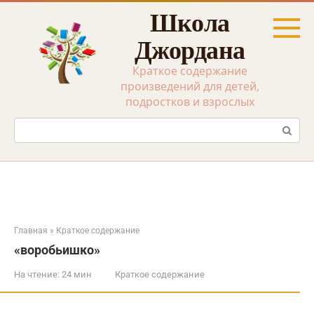
Перейти
Школа
к
контенту
Джордана
Краткое содержание
произведений для детей,
подростков и взрослых
Поиск:
Главная
»
Краткое содержание
«воробьишко»
На чтение:
24 мин
Краткое содержание