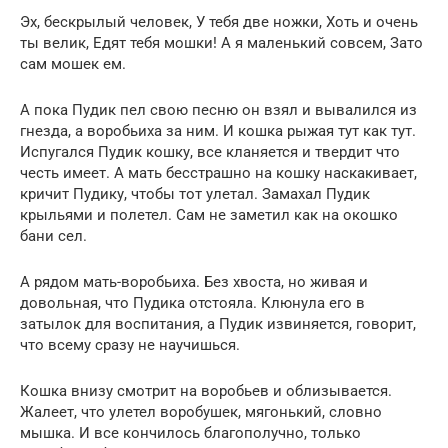
Эх, бескрылый человек, У тебя две ножки, Хоть и очень
ты велик, Едят тебя мошки! А я маленький совсем, Зато
сам мошек ем.
А пока Пудик пел свою песню он взял и вывалился из
гнезда, а воробьиха за ним. И кошка рыжая тут как тут.
Испугался Пудик кошку, все кланяется и твердит что
честь имеет. А мать бесстрашно на кошку наскакивает,
кричит Пудику, чтобы тот улетал. Замахал Пудик
крыльями и полетел. Сам не заметил как на окошко
бани сел.
А рядом мать-воробьиха. Без хвоста, но живая и
довольная, что Пудика отстояла. Клюнула его в
затылок для воспитания, а Пудик извиняется, говорит,
что всему сразу не научишься.
Кошка внизу смотрит на воробьев и облизывается.
Жалеет, что улетел воробушек, мягонький, словно
мышка. И все кончилось благополучно, только