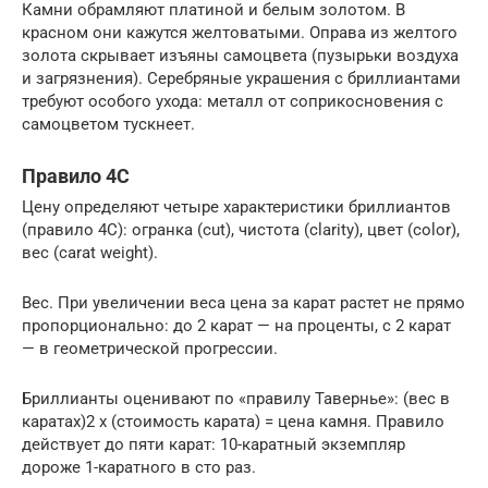
Камни обрамляют платиной и белым золотом. В
красном они кажутся желтоватыми. Оправа из желтого
золота скрывает изъяны самоцвета (пузырьки воздуха
и загрязнения). Серебряные украшения с бриллиантами
требуют особого ухода: металл от соприкосновения с
самоцветом тускнеет.
Правило 4С
Цену определяют четыре характеристики бриллиантов
(правило 4C): огранка (cut), чистота (clarity), цвет (color),
вес (carat weight).
Вес. При увеличении веса цена за карат растет не прямо
пропорционально: до 2 карат — на проценты, с 2 карат
— в геометрической прогрессии.
Бриллианты оценивают по «правилу Тавернье»: (вес в
каратах)2 х (стоимость карата) = цена камня. Правило
действует до пяти карат: 10-каратный экземпляр
дороже 1-каратного в сто раз.