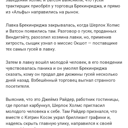
трактирщик приобрёл у торговца Брекинриджа, и прямо
из «Альфы» направились на рынок.
Лавка Брекинриджа закрывалась, когда Шерлок Холмс
и Ватсон появились там. Разговор о гусях, проданных
Виндигэйту, разозлил хозяина лавки, но, применив
хитрость, сыщик узнал о миссис Окшот — поставщике
тех самых гусей в лавку.
Затем в лавку вошёл молодой человек, в его поведении
чувствовалась паника и он умолял Брекинриджа
сказать, кому он продал две дюжины гусей несколько
дней назад. Взбешённый торговец выгнал странного
посетителя.
Выяснив, что это Джеймз Райдер, работник гостиницы,
где пропал карбункул, Шерлок Холмс пригласил
молодого человека к себе. Там Райдер признался, что
вместе с Кэтрин Косэк украл бриллиант графини и,
надеясь скрыть главную улику, направился к своей