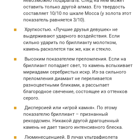
невозможно поцарапать. След на нем может
оставить только другой алмаз. Его твердость
составляет 10/10 по шкале Мосса (у золота этот
показатель равняется 3/10).
Хрупкостью. «Лучшие друзья девушек» не
выдерживают ударного воздействия. Если
сильно ударить по бриллианту молотком,
камень расколется так же, как и стекло.
Высоким показателем преломления. Если на
бриллиант попадает свет, то камень вспыхивает
мириадами серебристых искр. Из-за сильного
преломления диамант не переливается
разноцветными бликами, а рассыпает
благородное свечение, состоящее из оттенков
серого.
Дисперсией или «игрой камня». По этому
показателю бриллиант – признанный
рекордсмен. Никакой другой драгоценный
камень не дает такого интенсивного блеска.
Люминесценцией. В лучах ультрафиолета