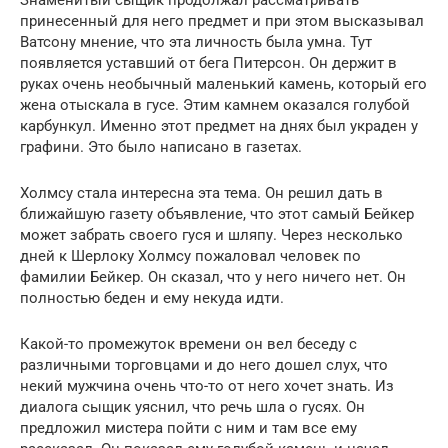
принесенный для него предмет и при этом высказывал
Ватсону мнение, что эта личность была умна. Тут
появляется уставший от бега Питерсон. Он держит в
руках очень необычный маленький камень, который его
жена отыскала в гусе. Этим камнем оказался голубой
карбункул. Именно этот предмет на днях был украден у
графини. Это было написано в газетах.
Холмсу стала интересна эта тема. Он решил дать в
ближайшую газету объявление, что этот самый Бейкер
может забрать своего гуся и шляпу. Через несколько
дней к Шерлоку Холмсу пожаловал человек по
фамилии Бейкер. Он сказал, что у него ничего нет. Он
полностью беден и ему некуда идти.
Какой-то промежуток времени он вел беседу с
различными торговцами и до него дошел слух, что
некий мужчина очень что-то от него хочет знать. Из
диалога сыщик уяснил, что речь шла о гусях. Он
предложил мистера пойти с ним и там все ему