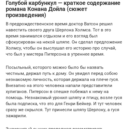
Голубой карбункул — краткое содержание
романа Конана Дойла (сюжет
произведения)
В предрождественское время доктор Ватсон решил
навестить своего друга Шерлока Холмса. Тот в это
время занимался отдыхом и его взгляд был
сфокусирован на некой шляпе. Он сделал предложение
Холмсу, чтобы он выслушал его историю про случай,
что был у мистера Питерсона в утреннее время.
Посыльный, которого можно было бы назвать
честным, держал путь к дому. Он увидел перед собою
незнакомую личность, которая держала на плече гуся.
Внезапно на этого человека напали представители
хулиганов. Питерсон в спешке побежал к нему на
помощь. Незнакомый уронил шляпу и птицу, возле гуся
была подписка, что это для Генри Бейкер. И тут человек
сразу же скрылся. Тут принесли шляпу Шерлоку, а гуся
зажарили.
Знаменитый сыщик продолжал рассматривать