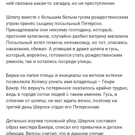
ней связана какая-то загадка, но не преступление.
Шляпу вместе с большим белым гусем рождественским
утром принёс сыщику посыльный Петерсон.
Принадлежали они некоему господину, который,
прогоняя хулиганов, случайно разбил витрину магазина.
Посыльный хотел помочь незнакомцу, но тот, опасаясь
наказания, сбежал. А упавшая в драке шляпа и гусь,
который, вероятно, готовился стать рождественским
ужином, так и остались посреди улицы.
Бирка на лапке птицы и инициалы на ветхом котелке
позволили Холмсу узнать имя владельца – Генри
Бэкер. Но вернуть потерянное оказалось крайне трудно,
ведь в городе сотни людей с таким именем. Гусь, в
отличии от шляпы, не мог ждать вечно, поэтому на
третий день Шерлок отдал его Петерсонам.
Детально изучив головной убор, Шерлок составил
образ мистера Бэкера, описал его привычки и детали
обихода. Ватсон считал, что в данном случае