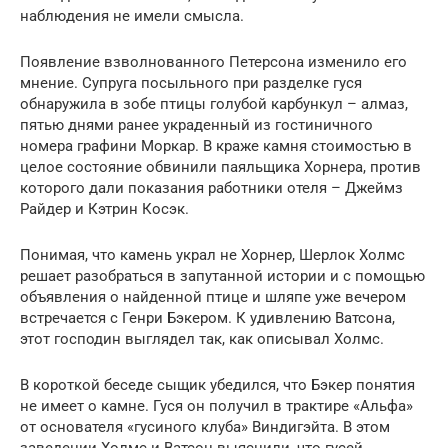
наблюдения не имели смысла.
Появление взволнованного Петерсона изменило его
мнение. Супруга посыльного при разделке гуся
обнаружила в зобе птицы голубой карбункул – алмаз,
пятью днями ранее украденный из гостиничного
номера графини Моркар. В краже камня стоимостью в
целое состояние обвинили паяльщика Хорнера, против
которого дали показания работники отеля – Джеймз
Райдер и Кэтрин Косэк.
Понимая, что камень украл не Хорнер, Шерлок Холмс
решает разобраться в запутанной истории и с помощью
объявления о найденной птице и шляпе уже вечером
встречается с Генри Бэкером. К удивлению Ватсона,
этот господин выглядел так, как описывал Холмс.
В короткой беседе сыщик убедился, что Бэкер понятия
не имеет о камне. Гуся он получил в трактире «Альфа»
от основателя «гусиного клуба» Виндигэйта. В этом
заведении Холмс и Ватсон выяснили, что гусей