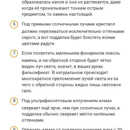
образовалась капля и она не растекается, даже
когда её пронизывают тонким острым
предметом, то камень настоящий.
Под прямыми солнечными лучами кристалл
должен переливаться исключительно оттенками
серого, а вот подделка будет блестеть всеми
цветами радуги.
Если посветить маленьким фонариком сквозь
камень, и на обратной стороне будет чётко
виден луч света, значит, в ваших руках
фальсификат. В натуральном происходит
многократное преломление лучей света из-за
чего с обратной стороны видно лишь световое
гало.
Под ультрафиолетовым излучением алмаз
сверкает ещё ярче, чем при солнечных лучах, а
подделка обычно сверкает жёлто-зелёными
оттенками.
Отличить алмаз от подделки поможет лупа с 20-