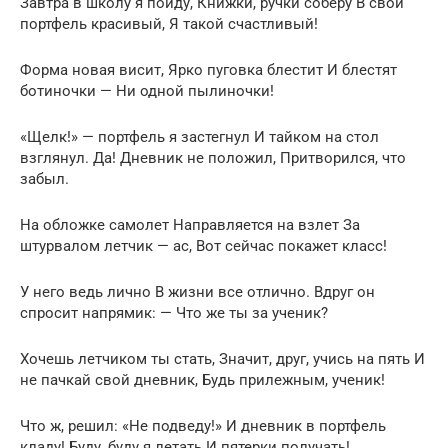
Завтра в школу я пойду, Книжки, ручки соберу В свой
портфель красивый, Я такой счастливый!
Форма новая висит, Ярко пуговка блестит И блестят
ботиночки — Ни одной пылиночки!
«Щелк!» — портфель я застегнул И тайком на стол
взглянул. Да! Дневник не положил, Притворился, что
забыл.
На обложке самолет Направляется на взлет За
штурвалом летчик — ас, Вот сейчас покажет класс!
У него ведь лично В жизни все отлично. Вдруг он
спросит напрямик: — Что же ты за ученик?
Хочешь летчиком ты стать, Значит, друг, учись на пять И
не пачкай свой дневник, Будь прилежным, ученик!
Что ж, решил: «Не подведу!» И дневник в портфель
кладу! Буду, буду я летать И пятерки получать!