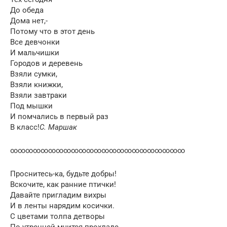
До обеда
Дома нет,-
Потому что в этот день
Все девчонки
И мальчишки
Городов и деревень
Взяли сумки,
Взяли книжки,
Взяли завтраки
Под мышки
И помчались в первый раз
В класс!
С. Маршак
∞∞∞∞∞∞∞∞∞∞∞∞∞∞∞∞∞∞∞∞∞∞∞
Проснитесь-ка, будьте добры!
Вскочите, как ранние птички!
Давайте пригладим вихры
И в ленты нарядим косички.
С цветами толпа детворы
По утренней мчится прохладе.