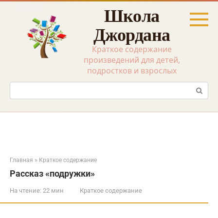
Перейти
Школа
к
контенту
Джордана
Краткое содержание
произведений для детей,
подростков и взрослых
Поиск:
Главная
»
Краткое содержание
Рассказ «подружки»
На чтение:
22 мин
Краткое содержание