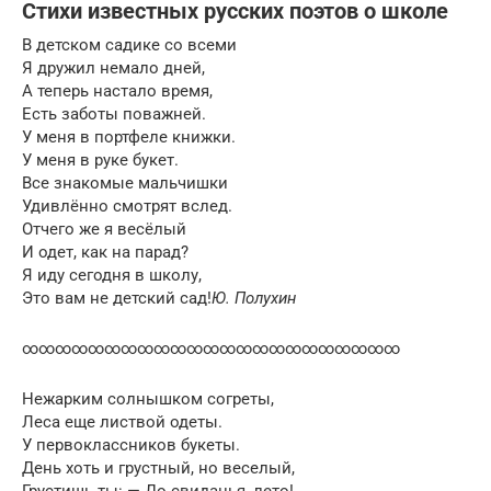
Стихи известных русских поэтов о школе
В детском садике со всеми
Я дружил немало дней,
А теперь настало время,
Есть заботы поважней.
У меня в портфеле книжки.
У меня в руке букет.
Все знакомые мальчишки
Удивлённо смотрят вслед.
Отчего же я весёлый
И одет, как на парад?
Я иду сегодня в школу,
Это вам не детский сад!
Ю. Полухин
∞∞∞∞∞∞∞∞∞∞∞∞∞∞∞∞∞∞∞∞∞∞∞
Нежарким солнышком согреты,
Леса еще листвой одеты.
У первоклассников букеты.
День хоть и грустный, но веселый,
Грустишь ты: — До свиданья, лето!