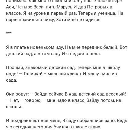
понимаю. Как много школьников у нас! У нас четыре
Аси, Четыре Васи, пять Марусь И два Петровых в
классе. Я на уроке в первый раз, Теперь я ученица. На
парте правильно сижу, Хотя мне не сидится.
***
Я в платье новеньком иду, На мне передник белый. Вот
детский сад, а в том саду И я недавно пела.
Прощай, знакомый детский сад, Теперь мне в школу
надо! — Галинка! – малыши кричат И машут мне из
сада.
Они зовут: – Зайди сейчас В наш детский сад веселый!
– Нет, – говорю, – мне надо в класс, Зайду потом, из
школы.
И поздравляют все меня, В саду собравшись рано, Ведь
я с сегодняшнего дня Учится в школе стану.