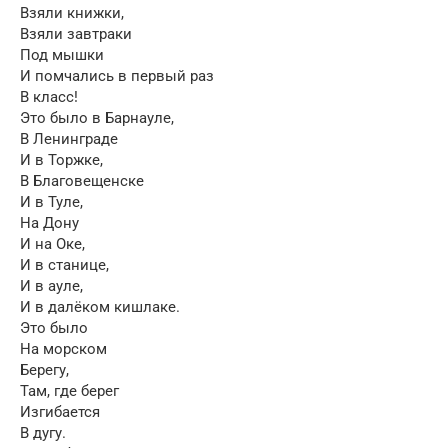
Взяли книжки,
Взяли завтраки
Под мышки
И помчались в первый раз
В класс!
Это было в Барнауле,
В Ленинграде
И в Торжке,
В Благовещенске
И в Туле,
На Дону
И на Оке,
И в станице,
И в ауле,
И в далёком кишлаке.
Это было
На морском
Берегу,
Там, где берег
Изгибается
В дугу.