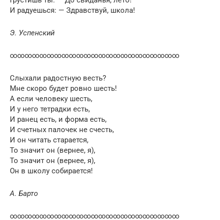
И радуешься: — Здравствуй, школа!
Э. Успенский
∞∞∞∞∞∞∞∞∞∞∞∞∞∞∞∞∞∞∞∞∞∞∞
Слыхали радостную весть?
Мне скоро будет ровно шесть!
А если человеку шесть,
И у него тетрадки есть,
И ранец есть, и форма есть,
И счетных палочек не счесть,
И он читать старается,
То значит он (вернее, я),
То значит он (вернее, я),
Он в школу собирается!
А. Барто
∞∞∞∞∞∞∞∞∞∞∞∞∞∞∞∞∞∞∞∞∞∞∞