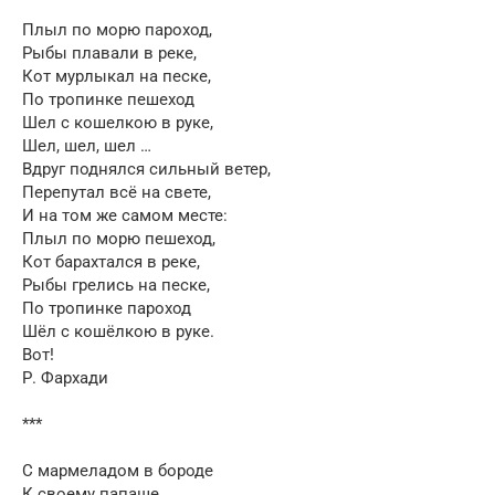
Плыл по морю пароход,
Рыбы плавали в реке,
Кот мурлыкал на песке,
По тропинке пешеход
Шел с кошелкою в руке,
Шел, шел, шел …
Вдруг поднялся сильный ветер,
Перепутал всё на свете,
И на том же самом месте:
Плыл по морю пешеход,
Кот барахтался в реке,
Рыбы грелись на песке,
По тропинке пароход
Шёл с кошёлкою в руке.
Вот!
Р. Фархади
***
С мармеладом в бороде
К своему папаше