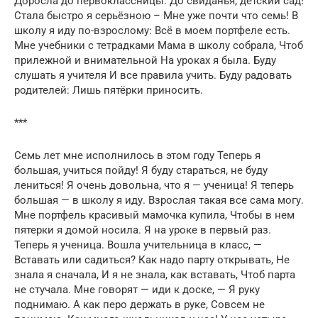
Доросла до первоклассницы. До свиданья, детский сад!
Стала быстро я серьёзною – Мне уже почти что семь! В
школу я иду по-взрослому: Всё в моем портфеле есть.
Мне учебники с тетрадками Мама в школу собрала, Чтоб
прилежной и внимательной На уроках я была. Буду
слушать я учителя И все правила учить. Буду радовать
родителей: Лишь пятёрки приносить.
***
Семь лет мне исполнилось в этом году Теперь я
большая, учиться пойду! Я буду стараться, не буду
лениться! Я очень довольна, что я — ученица! Я теперь
большая — в школу я иду. Взрослая такая все сама могу.
Мне портфель красивый мамочка купила, Чтобы в нем
пятерки я домой носила. Я на уроке в первый раз.
Теперь я ученица. Вошла учительница в класс, —
Вставать или садиться? Как надо парту открывать, Не
знала я сначала, И я не знала, как вставать, Чтоб парта
не стучала. Мне говорят — иди к доске, — Я руку
поднимаю. А как перо держать в руке, Совсем не