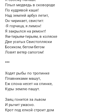
Плыл медведь в сковороде
По кудрявой каше!
Над землей арбуз летит,
Он чирикает, свистит:
-Я горчица, я лимон!
Я закрылся на ремонт!
Ям-тирьям-тирьям, в коляске
Две усатых Свистопляски
Босиком, бегом-бегом
Ловят ветер сапогом!
***
Ходят рыбы по тропинке
Плавниками машут,
Еж слона несет на спинке,
Куры землю пашут.
Заяц гонится за львом
И рычит ужасно.
Крот под елкой строит дом