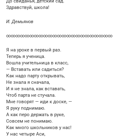
До свиданья, детский сад.
Здравствуй, школа!
И. Демьянов
∞∞∞∞∞∞∞∞∞∞∞∞∞∞∞∞∞∞∞∞∞∞∞
Я на уроке в первый раз.
Теперь я ученица.
Вошла учительница в класс,
— Вставать или садиться?
Как надо парту открывать,
Не знала я сначала,
И я не знала, как вставать,
Чтоб парта не стучала.
Мне говорят — иди к доске, —
Я руку поднимаю.
А как перо держать в руке,
Совсем не понимаю.
Как много школьников у нас!
У нас четыре Аси,