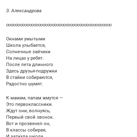
З. Александрова
∞∞∞∞∞∞∞∞∞∞∞∞∞∞∞∞∞∞∞∞∞∞∞
Окнами умытыми
Школа улыбается,
Солнечные зайчики
На лицах у ребят.
После лета длинного
Здесь друзья-подружки
В стайки собираются,
Радостно шумят.
К мамам, папам жмутся —
Это первоклассники.
Ждут они, волнуясь,
Первый свой звонок.
Вот и прозвенел он,
В классы собирая,
И затихла школа,