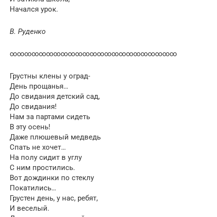
Начался урок.
В. Руденко
∞∞∞∞∞∞∞∞∞∞∞∞∞∞∞∞∞∞∞∞∞∞∞
Грустны клены у оград-
День прощанья…
До свидания детский сад,
До свидания!
Нам за партами сидеть
В эту осень!
Даже плюшевый медведь
Спать не хочет…
На полу сидит в углу
С ним простились.
Вот дождинки по стеклу
Покатились…
Грустен день, у нас, ребят,
И веселый.