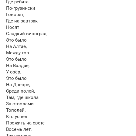
Где ребята
По-грузински
Говорят,
Где на завтрак
Носят
Сладкий виноград.
Это было
На Алтае,
Между гор.
Это было
На Валдае,
У озёр.
Это было
На Днепре,
Среди полей,
Там, где школа
За стволами
Тополей.
Кто успел
Прожить на свете
Восемь лет,
Тех сегодня