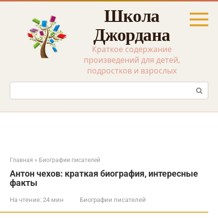
Перейти
Школа
к
контенту
Джордана
Краткое содержание
произведений для детей,
подростков и взрослых
Поиск:
Главная
»
Биографии писателей
Антон чехов: краткая биография, интересные
факты
На чтение:
24 мин
Биографии писателей