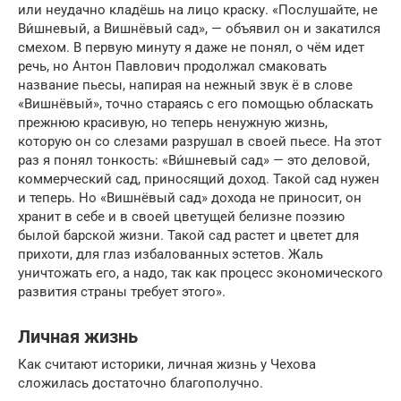
или неудачно кладёшь на лицо краску. «Послушайте, не
Ви́шневый, а Вишнёвый сад», — объявил он и закатился
смехом. В первую минуту я даже не понял, о чём идет
речь, но Антон Павлович продолжал смаковать
название пьесы, напирая на нежный звук ё в слове
«Вишнёвый», точно стараясь с его помощью обласкать
прежнюю красивую, но теперь ненужную жизнь,
которую он со слезами разрушал в своей пьесе. На этот
раз я понял тонкость: «Ви́шневый сад» — это деловой,
коммерческий сад, приносящий доход. Такой сад нужен
и теперь. Но «Вишнёвый сад» дохода не приносит, он
хранит в себе и в своей цветущей белизне поэзию
былой барской жизни. Такой сад растет и цветет для
прихоти, для глаз избалованных эстетов. Жаль
уничтожать его, а надо, так как процесс экономического
развития страны требует этого».
Личная жизнь
Как считают историки, личная жизнь у Чехова
сложилась достаточно благополучно.