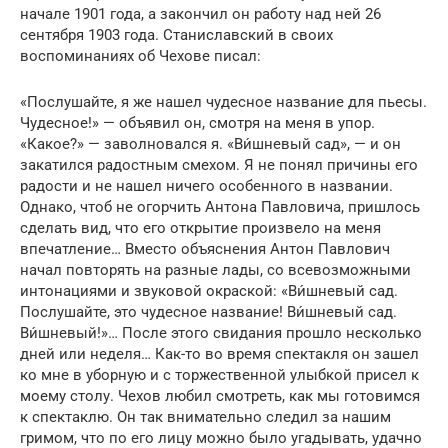
начале 1901 года, а закончил он работу над ней 26
сентября 1903 года. Станиславский в своих
воспоминаниях об Чехове писал:
«Послушайте, я же нашел чудесное название для пьесы.
Чудесное!» — объявил он, смотря на меня в упор.
«Какое?» — заволновался я. «Ви́шневый сад», — и он
закатился радостным смехом. Я не понял причины его
радости и не нашел ничего особенного в названии.
Однако, чтоб не огорчить Антона Павловича, пришлось
сделать вид, что его открытие произвело на меня
впечатление… Вместо объяснения Антон Павлович
начал повторять на разные лады, со всевозможными
интонациями и звуковой окраской: «Ви́шневый сад.
Послушайте, это чудесное название! Ви́шневый сад.
Ви́шневый!»… После этого свидания прошло несколько
дней или неделя… Как-то во время спектакля он зашел
ко мне в уборную и с торжественной улыбкой присел к
моему столу. Чехов любил смотреть, как мы готовимся
к спектаклю. Он так внимательно следил за нашим
гримом, что по его лицу можно было угадывать, удачно