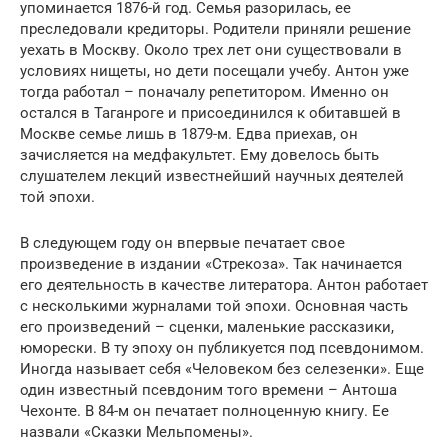
упоминается 1876-й год. Семья разорилась, ее
преследовали кредиторы. Родители приняли решение
уехать в Москву. Около трех лет они существовали в
условиях нищеты, но дети посещали учебу. Антон уже
тогда работал – поначалу репетитором. Именно он
остался в Таганроге и присоединился к обитавшей в
Москве семье лишь в 1879-м. Едва приехав, он
зачисляется на медфакультет. Ему довелось быть
слушателем лекций известнейший научных деятелей
той эпохи.
В следующем году он впервые печатает свое
произведение в издании «Стрекоза». Так начинается
его деятельность в качестве литератора. Антон работает
с несколькими журналами той эпохи. Основная часть
его произведений – сценки, маленькие рассказики,
юморески. В ту эпоху он публикуется под псевдонимом.
Иногда называет себя «Человеком без селезенки». Еще
один известный псевдоним того времени – Антоша
Чехонте. В 84-м он печатает полноценную книгу. Ее
назвали «Сказки Мельпомены».