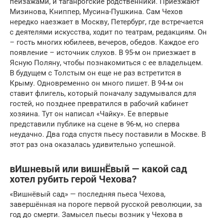
пейзажами, и таганрогские родственники. Приезжают
Мизинова, Книппер, Мусина-Пушкина. Сам Чехов
нередко наезжает в Москву, Петербург, где встречается
с деятелями искусства, ходит по театрам, редакциям. Он
– гость многих юбилеев, вечеров, обедов. Каждое его
появление – источник слухов. В 95-м он приезжает в
Ясную Поляну, чтобы познакомиться с ее владельцем.
В будущем с Толстым он еще не раз встретится в
Крыму. Одновременно он много пишет. В 94-м он
ставит флигель, который поначалу задумывался для
гостей, но позднее превратился в рабочий кабинет
хозяина. Тут он написал «Чайку». Ее впервые
представили публике на сцене в 96-м, но сперва
неудачно. Два года спустя пьесу поставили в Москве. В
этот раз она оказалась удивительно успешной.
вИшневый или вишнЁвый — какой сад
хотел рубить герой Чехова?
«Вишнёвый сад» — последняя пьеса Чехова,
завершённая на пороге первой русской революции, за
год до смерти. Замысел пьесы возник у Чехова в