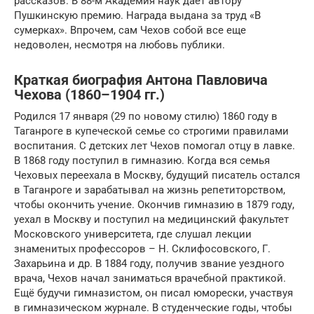
рассказов. В 88-м Академия наук дает автору
Пушкинскую премию. Награда выдана за труд «В
сумерках». Впрочем, сам Чехов собой все еще
недоволен, несмотря на любовь публики.
Краткая биография Антона Павловича
Чехова (1860–1904 гг.)
Родился 17 января (29 по новому стилю) 1860 году в
Таганроге в купеческой семье со строгими правилами
воспитания. С детских лет Чехов помогал отцу в лавке.
В 1868 году поступил в гимназию. Когда вся семья
Чеховых переехала в Москву, будущий писатель остался
в Таганроге и зарабатывал на жизнь репетиторством,
чтобы окончить учение. Окончив гимназию в 1879 году,
уехал в Москву и поступил на медицинский факультет
Московского университета, где слушал лекции
знаменитых профессоров – Н. Склифосовского, Г.
Захарьина и др. В 1884 году, получив звание уездного
врача, Чехов начал заниматься врачебной практикой.
Ещё будучи гимназистом, он писал юморески, участвуя
в гимназическом журнале. В студенческие годы, чтобы