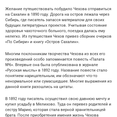
Желание путешествовать побудило Чехова отправиться
на Сахалин в 1890 году. Дорога на остров лежала через
Сибирь, где писатель запасся материалом для своих
будущих литературных проектов. Учитывая состояние
здоровья чахоточного больного, поездка далась ему
нелегко. Из путешествия Чехов привез сборник очерков
«По Сибири» и книгу «Остров Сахалин».
Многим поклонникам творчества Чехова из всех его
произведений особо запоминается повесть «Палата
№6». Впервые она была опубликована в журнале
«Русская мысль» в 1892 году. Название повести стало
понятием нарицательным, им обозначают что-то
ненормальное или сумасшедшее. Многие выражения из
данной книги разошлись на цитаты.
В 1892 году писатель осуществил свою давнюю мечту и
купил усадьбу в Мелихово. Туда он перевез родителей и
сестру Марию, которая стала верной хранительницей
брата. После приобретения имения жизнь Чехова