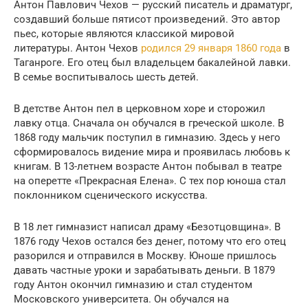
Антон Павлович Чехов — русский писатель и драматург,
создавший больше пятисот произведений. Это автор
пьес, которые являются классикой мировой
литературы. Антон Чехов
родился 29 января 1860 года
в
Таганроге. Его отец был владельцем бакалейной лавки.
В семье воспитывалось шесть детей.
В детстве Антон пел в церковном хоре и сторожил
лавку отца. Сначала он обучался в греческой школе. В
1868 году мальчик поступил в гимназию. Здесь у него
сформировалось видение мира и проявилась любовь к
книгам. В 13-летнем возрасте Антон побывал в театре
на оперетте «Прекрасная Елена». С тех пор юноша стал
поклонником сценического искусства.
В 18 лет гимназист написал драму «Безотцовщина». В
1876 году Чехов остался без денег, потому что его отец
разорился и отправился в Москву. Юноше пришлось
давать частные уроки и зарабатывать деньги. В 1879
году Антон окончил гимназию и стал студентом
Московского университета. Он обучался на