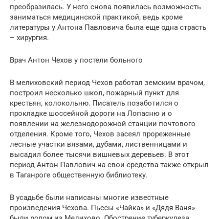
преобразилась. У него снова появилась возможность
заниматься медицинской практикой, ведь кроме
литературы у Антона Павловича была еще одна страсть
– хирургия.
Врач Антон Чехов у постели больного
В мелиховский период Чехов работал земским врачом,
построил несколько школ, пожарный пункт для
крестьян, колокольню. Писатель позаботился о
прокладке шоссейной дороги на Лопасню и о
появлении на железнодорожной станции почтового
отделения. Кроме того, Чехов засеял прореженные
лесные участки вязами, дубами, лиственницами и
высадил более тысячи вишневых деревьев. В этот
период Антон Павлович на свои средства также открыл
в Таганроге общественную библиотеку.
В усадьбе были написаны многие известные
произведения Чехова. Пьесы «Чайка» и «Дядя Ваня»
были родом из Мелихово. Обострение туберкулеза