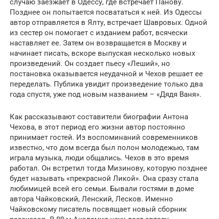
случаю заезжает в Одессу, где встречает Панову.
Позднее он попытается посвататься к ней. Из Одессы
автор отправляется в Ялту, встречает Шавровых. Одной
из сестер он помогает с изданием работ, всячески
наставляет ее. Затем он возвращается в Москву и
начинает писать, вскоре выпуская несколько новых
произведений. Он создает пьесу «Леший», но
постановка оказывается неудачной и Чехов решает ее
переделать. Публика увидит произведение только два
года спустя, уже под новым названием – «Дядя Ваня».
Как рассказывают составители биографии Антона
Чехова, в этот период его жизни автор постоянно
принимает гостей. Из воспоминаний современников
известно, что дом всегда был полон молодежью, там
играла музыка, люди общались. Чехов в это время
работал. Он встретил тогда Мизинову, которую позднее
будет называть «прекрасной Ликой». Она сразу стала
любимицей всей его семьи. Бывали гостями в доме
автора Чайковский, Ленский, Лесков. Именно
Чайковскому писатель посвящает новый сборник