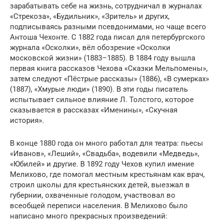
зарабатывать себе на жизнь, сотрудничал в журналах
«Стрекоза», «Будильник», «Зритель» и других,
подписываясь разными псевдонимами, но чаще всего
Антоша Чехонте. С 1882 года писал для петербургского
журнала «Осколки», вёл обозрение «Осколки
московской жизни» (1883–1885). В 1884 году вышла
первая книга рассказов Чехова «Сказки Мельпомены»,
затем следуют «Пёстрые рассказы» (1886), «В сумерках»
(1887), «Хмурые люди» (1890). В эти годы писатель
испытывает сильное влияние Л. Толстого, которое
сказывается в рассказах «Именины», «Скучная
история».
В конце 1880 года он много работал для театра: пьесы
«Иванов», «Леший», «Свадьба», водевили «Медведь»,
«Юбилей» и другие. В 1892 году Чехов купил имение
Мелихово, где помогал местным крестьянам как врач,
строил школы для крестьянских детей, выезжал в
губернии, охваченные голодом, участвовал во
всеобщей переписи населения. В Мелихово было
написано много прекрасных произведений: