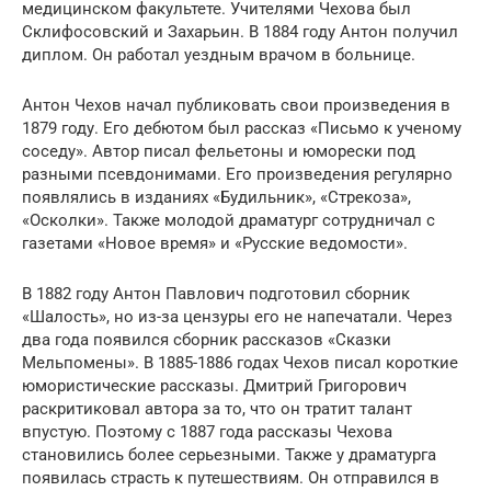
медицинском факультете. Учителями Чехова был
Склифосовский и Захарьин. В 1884 году Антон получил
диплом. Он работал уездным врачом в больнице.
Антон Чехов начал публиковать свои произведения в
1879 году. Его дебютом был рассказ «Письмо к ученому
соседу». Автор писал фельетоны и юморески под
разными псевдонимами. Его произведения регулярно
появлялись в изданиях «Будильник», «Стрекоза»,
«Осколки». Также молодой драматург сотрудничал с
газетами «Новое время» и «Русские ведомости».
В 1882 году Антон Павлович подготовил сборник
«Шалость», но из-за цензуры его не напечатали. Через
два года появился сборник рассказов «Сказки
Мельпомены». В 1885-1886 годах Чехов писал короткие
юмористические рассказы. Дмитрий Григорович
раскритиковал автора за то, что он тратит талант
впустую. Поэтому с 1887 года рассказы Чехова
становились более серьезными. Также у драматурга
появилась страсть к путешествиям. Он отправился в