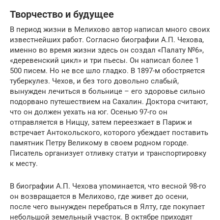
Творчество и будущее
В период жизни в Мелихово автор написал много своих
известнейших работ. Согласно биографии А.П. Чехова,
именно во время жизни здесь он создал «Палату №6»,
«деревенский цикл» и три пьесы. Он написал более 1
500 писем. Но не все шло гладко. В 1897-м обостряется
туберкулез. Чехов, и без того довольно слабый,
вынужден лечиться в больнице – его здоровье сильно
подорвано путешествием на Сахалин. Доктора считают,
что он должен уехать на юг. Осенью 97-го он
отправляется в Ниццу, затем переезжает в Париж и
встречает Антокольского, которого убеждает поставить
памятник Петру Великому в своем родном городе.
Писатель организует отливку статуи и транспортировку
к месту.
В биографии А.П. Чехова упоминается, что весной 98-го
он возвращается в Мелихово, где живет до осени,
после чего вынужден перебраться в Ялту, где покупает
небольшой земельный участок. В октябре приходят