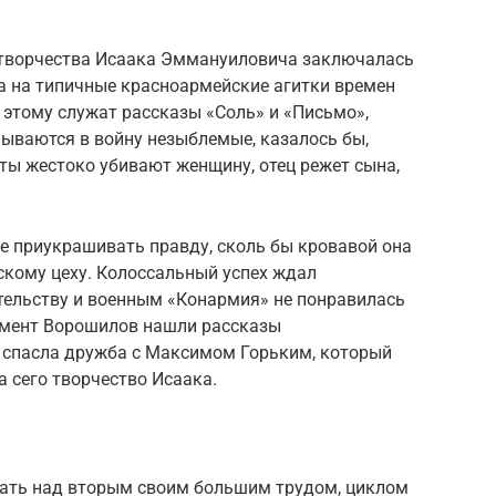
 творчества Исаака Эммануиловича заключалась
жа на типичные красноармейские агитки времен
этому служат рассказы «Соль» и «Письмо»,
ываются в войну незыблемые, казалось бы,
ты жестоко убивают женщину, отец режет сына,
е приукрашивать правду, сколь бы кровавой она
ьскому цеху. Колоссальный успех ждал
ительству и военным «Конармия» не понравилась
имент Ворошилов нашли рассказы
 спасла дружба с Максимом Горьким, который
 сего творчество Исаака.
отать над вторым своим большим трудом, циклом