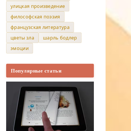
улицкая произведение
философская поэзия
французская литература
цветы зла
шарль бодлер
эмоции
Популярные статьи