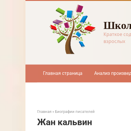
Перейти
к
контенту
Школ
Краткое со
взрослых
Главная страница
Анализ произве
Главная
»
Биографии писателей
Жан кальвин