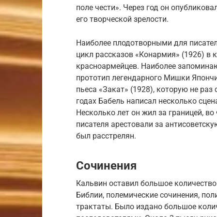
поле чести». Через год он опубликова
его творческой зрелости.
Наиболее плодотворными для писателя
цикл рассказов «Конармия» (1926) в 
красноармейцев. Наиболее запоминаю
прототип легендарного Мишки Японч
пьеса «Закат» (1928), которую не раз 
годах Бабель написал несколько сцен
Несколько лет он жил за границей, во
писателя арестовали за антисоветскую
был расстрелян.
Сочинения
Кальвин оставил большое количество
Библии, полемические сочинения, пол
трактаты. Было издано большое коли