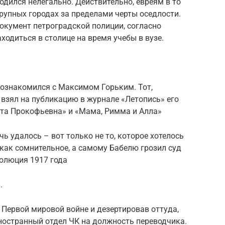
ходился нелегально. Действительно, евреям в то
рупных городах за пределами черты оседлости.
окумент петроградской полиции, согласно
ходиться в столице на время учебы в вузе.
познакомился с Максимом Горьким. Тот,
взял на публикацию в журнале «Летопись» его
та Прокофьевна» и «Мама, Римма и Алла»
ь удалось – вот только не то, которое хотелось
как сомнительное, а самому Бабелю грозил суд
волюция 1917 года
.
в Первой мировой войне и дезертировав оттуда,
иностранный отдел ЧК на должность переводчика.