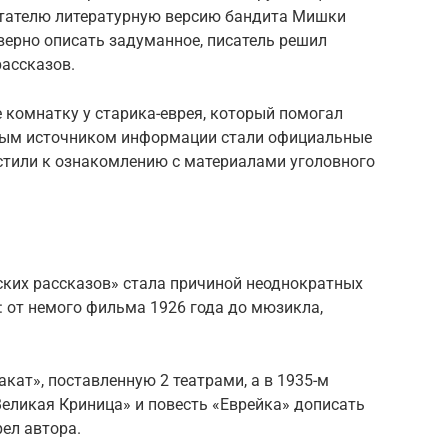
итателю литературную версию бандита Мишки
верно описать задуманное, писатель решил
рассказов.
 комнатку у старика-еврея, который помогал
орым источником информации стали официальные
тили к ознакомлению с материалами уголовного
ских рассказов» стала причиной неоднократных
 от немого фильма 1926 года до мюзикла,
акат», поставленную 2 театрами, а в 1935-м
еликая Криница» и повесть «Еврейка» дописать
рел автора.