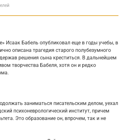
елей
» Исаак Бабель опубликовал еще в годы учебы, в
нично описана трагедия старого полубезумного
выдержав решения сына креститься. В дальнейшем
вом творчества Бабеля, хотя он и редко
зма.
продолжать заниматься писательским делом, уехал
адский психоневрологический институт, причем
ьтета. Это образование он, впрочем, так и не