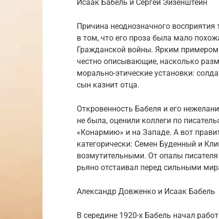
Исаак Бабель и Сергей Эйзенштейн
Причина неоднозначного восприятия
в том, что его проза была мало похо
Гражданской войны. Ярким примером 
честно описывающие, насколько разм
морально-этические установки: солда
сын казнит отца.
Откровенность Бабеля и его нежелани
не была, оценили коллеги по писател
«Конармию» и на Западе. А вот прав
категорически: Семен Буденный и Кл
возмутительными. От опалы писателя
рьяно отстаивал перед сильными мира
Александр Довженко и Исаак Бабель
В середине 1920-х Бабель начал раб