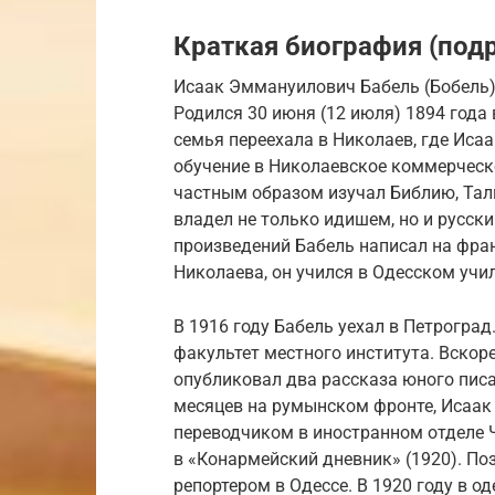
Краткая биография (под
Исаак Эммануилович Бабель (Бобель) 
Родился 30 июня (12 июля) 1894 года 
семья переехала в Николаев, где Исаак
обучение в Николаевское коммерчес
частным образом изучал Библию, Тал
владел не только идишем, но и русск
произведений Бабель написал на фран
Николаева, он учился в Одесском учил
В 1916 году Бабель уехал в Петрогра
факультет местного института. Вскоре
опубликовал два рассказа юного писа
месяцев на румынском фронте, Исаак 
переводчиком в иностранном отделе Ч
в «Конармейский дневник» (1920). П
репортером в Одессе. В 1920 году в о