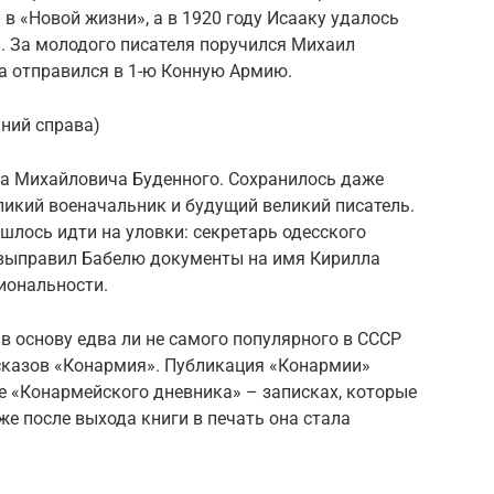
 в «Новой жизни», а в 1920 году Исааку удалось
. За молодого писателя поручился Михаил
ра отправился в 1-ю Конную Армию.
ний справа)
а Михайловича Буденного. Сохранилось даже
еликий военачальник и будущий великий писатель.
ишлось идти на уловки: секретарь одесского
 выправил Бабелю документы на имя Кирилла
иональности.
в основу едва ли не самого популярного в СССР
сказов «Конармия». Публикация «Конармии»
ме «Конармейского дневника» – записках, которые
же после выхода книги в печать она стала