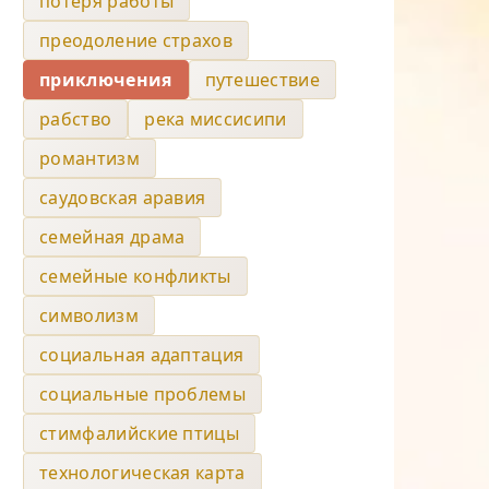
потеря работы
преодоление страхов
приключения
путешествие
рабство
река миссисипи
романтизм
саудовская аравия
семейная драма
семейные конфликты
символизм
социальная адаптация
социальные проблемы
стимфалийские птицы
технологическая карта