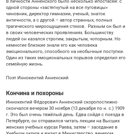
В личности Анненского было несколько ипостасей: с
одной стороны «застегнутый на все пуговицы»
чиновник, директор гимназии, ученый, знаток
античности, а с другой – автор странных, полных
трагического мироощущения стихов. Разным он был и
в своих человеческих проявлениях. Большинству
людей он казался строгим, закрытым, чопорным. Но
немногие близкие знали его как человека
эмоционального, способного на необычные поступки.
Один из таких эмоциональных порывов определил его
семейную жизнь.
Поэт Иннокентий Анненский
Кончина и похороны
Иннокентий Фёдорович Анненский скоропостижно
скончался вечером 30 ноября (13 декабря по н. с.) 1909
г. Это был очень тяжёлый день. Едва сойдя с поезда в
Петербурге, он отправился читать лекции на Высших
женских учебных курсах Раева, затем – заседание в
Учебном округе и визит в Министерство, вечером