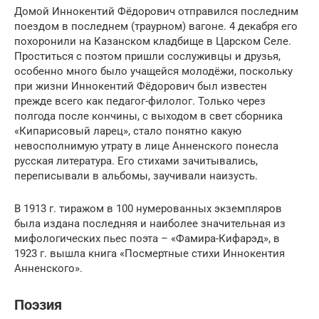
Домой Иннокентий Фёдорович отправился последним
поездом в последнем (траурном) вагоне. 4 декабря его
похоронили на Казанском кладбище в Царском Селе.
Проститься с поэтом пришли сослуживцы и друзья,
особенно много было учащейся молодёжи, поскольку
при жизни Иннокентий Фёдорович был известен
прежде всего как педагог-филолог. Только через
полгода после кончины, с выходом в свет сборника
«Кипарисовый ларец», стало понятно какую
невосполнимую утрату в лице Анненского понесла
русская литература. Его стихами зачитывались,
переписывали в альбомы, заучивали наизусть.
В 1913 г. тиражом в 100 нумерованных экземпляров
была издана последняя и наиболее значительная из
мифологических пьес поэта – «Фамира-Кифарэд», в
1923 г. вышла книга «Посмертные стихи Иннокентия
Анненского».
Поэзия