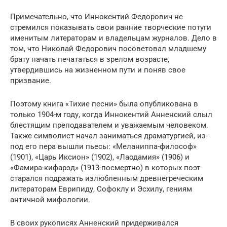
Примечательно, что Иннокентий Федорович не
стремился показывать свои ранние творческие потуги
именитым литераторам и владельцам журналов. Дело в
том, что Николай Федорович посоветовал младшему
брату начать печататься в зрелом возрасте,
утвердившись на жизненном пути и поняв свое
призвание.
Поэтому книга «Тихие песни» была опубликована в
только 1904-м году, когда Иннокентий Анненский слыл
блестящим преподавателем и уважаемым человеком.
Также символист начал заниматься драматургией, из-
под его пера вышли пьесы: «Меланиппа-философ»
(1901), «Царь Иксион» (1902), «Лаодамия» (1906) и
«Фамира-кифарэд» (1913-посмертно) в которых поэт
старался подражать излюбленным древнегреческим
литераторам Еврипиду, Софоклу и Эсхилу, гениям
античной мифологии.
В своих рукописях Анненский придерживался