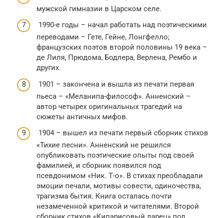
мужской гимназии в Царском селе.
1990-е годы – начал работать над поэтическими
переводами – Гете, Гейне, Лонгфелло;
французских поэтов второй половины 19 века –
де Лиля, Прюдома, Бодлера, Верлена, Рембо и
других.
1901 – закончена и вышла из печати первая
пьеса – «Меланипа-философ». Анненский –
автор четырех оригинальных трагедий на
сюжеты античных мифов.
1904 – вышел из печати первый сборник стихов
«Тихие песни». Анненский не решился
опубликовать поэтические опыты под своей
фамилией, и сборник появился под
псевдонимом «Ник. Т-о». В стихах преобладали
эмоции печали, мотивы совести, одиночества,
трагизма бытия. Книга осталась почти
незамеченной критикой и читателями. Второй
сборник стихов «Кипарисовый ларец» под