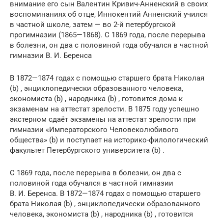
внимание его сын Валентин Кривич-Анненский в своих
воспоминаниях об отце, Иннокентий Анненский учился
в частной школе, затем — во 2-й петербургской
прогимназии (1865—1868). С 1869 года, после перерыва
в болезни, он два с половиной года обучался в частной
гимназии В. И. Беренса
В 1872—1874 годах с помощью старшего брата Николая
(b) , энциклопедически образованного человека,
экономиста (b) , народника (b) , готовится дома к
экзаменам на аттестат зрелости. В 1875 году успешно
экстерном сдаёт экзамены на аттестат зрелости при
гимназии «Императорского Человеколюбивого
общества» (b) и поступает на историко-филологический
факультет Петербургского университета (b) .
С 1869 года, после перерыва в болезни, он два с
половиной года обучался в частной гимназии
В. И. Беренса. В 1872—1874 годах с помощью старшего
брата Николая (b) , энциклопедически образованного
человека, экономиста (b) , народника (b) , готовится