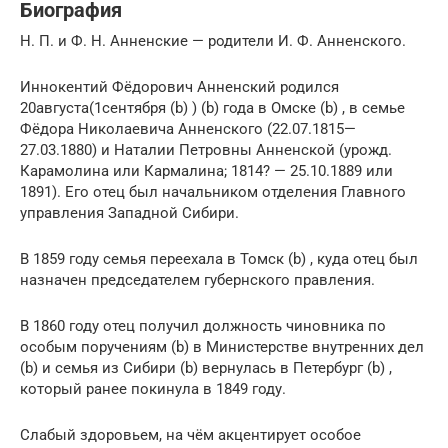
Биография
Н. П. и Ф. Н. Анненские — родители И. Ф. Анненского.
Иннокентий Фёдорович Анненский родился
20августа
(1сентября (b) ) (b) года в Омске (b) , в семье
Фёдора Николаевича Анненского (22.07.1815—
27.03.1880) и Наталии Петровны Анненской (урожд.
Карамолина или Кармалина; 1814? — 25.10.1889 или
1891). Его отец был начальником отделения Главного
управления Западной Сибири.
В 1859 году семья переехала в Томск (b) , куда отец был
назначен председателем губернского правления.
В 1860 году отец получил должность чиновника по
особым поручениям (b) в Министерстве внутренних дел
(b) и семья из Сибири (b) вернулась в Петербург (b) ,
который ранее покинула в 1849 году.
Слабый здоровьем, на чём акцентирует особое