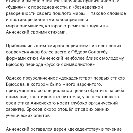
стихов и вместе с тем «загадочная» привязанность к
«будням», к повседневности, к «безнадёжной
разорённости своего пошлого мира» — таково сложное
и противоречивое «мировосприятие и
миропонимание», которое стремится «внушить»
Анненский своими стихами.
Приближаясь этим «мировосприятием» из всех своих
современников более всего к Фёдору Сологубу,
формами стиха Анненский наиболее близок молодому
Брюсову периода «русских символистов»
Однако преувеличенное «декадентство» первых стихов
Брюсова, в котором было много нарочитого,
придуманного со специальной целью обратить на себя
внимание, «эпатировать» читателя, у не печатавшего
свои стихи Анненского носит глубоко органический
характер. Брюсов скоро отошёл от своих ранних
ученических опытов
Анненский оставался верен «декадентству» в течение