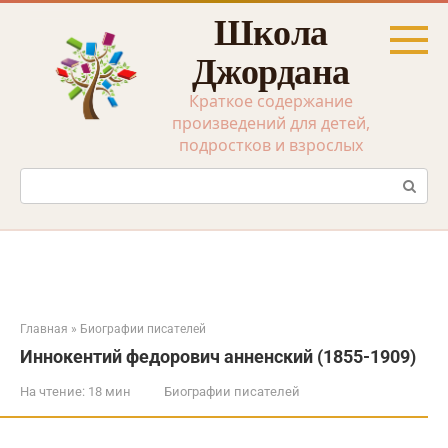
Перейти
Школа
к
контенту
Джордана
Краткое содержание
произведений для детей,
подростков и взрослых
Поиск:
Главная
»
Биографии писателей
Иннокентий федорович анненский (1855-1909)
На чтение:
18 мин
Биографии писателей