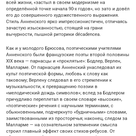
всей жизни, «застыл в своем модернизме на
определённой точке начала 90-х годов», но зато и довёл
его до совершенного художественного выражения.
Стиль Анненского ярко импрессионистичен, отличаясь
зачастую изысканностью, стоящей на грани
вычурности, пышной риторики décadenceа.
Как и у молодого Брюсова, поэтическими учителями
Анненского были французские поэты второй половины
XIX века — парнасцы и «проклятые»: Бодлер, Верлен,
Малларме. От парнасцев Анненский унаследовал их
культ поэтической формы, любовь к слову как
таковому; Верлену следовал в его стремлении к
музыкальности, к превращению поэзии в
«мелодический дождь символов»; вслед за Бодлером
причудливо переплетал в своем словаре «высокие»,
«поэтические» речения с научными терминами, с
обыкновенными, подчеркнуто «будничными» словами,
заимствованными из просторечья; наконец, следом за
Малларме — на сознательном затемнении смысла
строил главный эффект своих стихов-ребусов. От