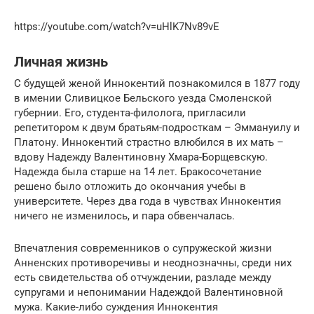
https://youtube.com/watch?v=uHlK7Nv89vE
Личная жизнь
С будущей женой Иннокентий познакомился в 1877 году
в имении Сливицкое Бельского уезда Смоленской
губернии. Его, студента-филолога, пригласили
репетитором к двум братьям-подросткам – Эммануилу и
Платону. Иннокентий страстно влюбился в их мать –
вдову Надежду Валентиновну Хмара-Борщевскую.
Надежда была старше на 14 лет. Бракосочетание
решено было отложить до окончания учебы в
университете. Через два года в чувствах Иннокентия
ничего не изменилось, и пара обвенчалась.
Впечатления современников о супружеской жизни
Анненских противоречивы и неоднозначны, среди них
есть свидетельства об отчуждении, разладе между
супругами и непонимании Надеждой Валентиновной
мужа. Какие-либо суждения Иннокентия