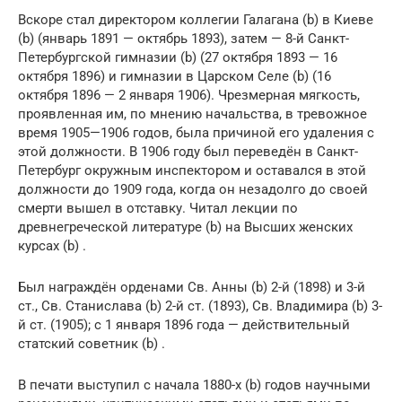
Вскоре стал директором коллегии Галагана (b) в Киеве
(b) (январь 1891 — октябрь 1893), затем — 8-й Санкт-
Петербургской гимназии (b) (27 октября 1893 — 16
октября 1896) и гимназии в Царском Селе (b) (16
октября 1896 — 2 января 1906). Чрезмерная мягкость,
проявленная им, по мнению начальства, в тревожное
время 1905—1906 годов, была причиной его удаления с
этой должности. В 1906 году был переведён в Санкт-
Петербург окружным инспектором и оставался в этой
должности до 1909 года, когда он незадолго до своей
смерти вышел в отставку. Читал лекции по
древнегреческой литературе (b) на Высших женских
курсах (b) .
Был награждён орденами Св. Анны (b) 2-й (1898) и 3-й
ст., Св. Станислава (b) 2-й ст. (1893), Св. Владимира (b) 3-
й ст. (1905); с 1 января 1896 года — действительный
статский советник (b) .
В печати выступил с начала 1880-х (b) годов научными