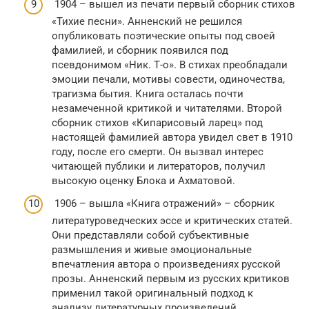
1904 – вышел из печати первый сборник стихов
«Тихие песни». Анненский не решился
опубликовать поэтические опыты под своей
фамилией, и сборник появился под
псевдонимом «Ник. Т-о». В стихах преобладали
эмоции печали, мотивы совести, одиночества,
трагизма бытия. Книга осталась почти
незамеченной критикой и читателями. Второй
сборник стихов «Кипарисовый ларец» под
настоящей фамилией автора увидел свет в 1910
году, после его смерти. Он вызвал интерес
читающей публики и литераторов, получил
высокую оценку Блока и Ахматовой.
1906 – вышла «Книга отражений» – сборник
литературоведческих эссе и критических статей.
Они представляли собой субъективные
размышления и живые эмоциональные
впечатления автора о произведениях русской
прозы. Анненский первым из русских критиков
применил такой оригинальный подход к
анализу литературных произведений.