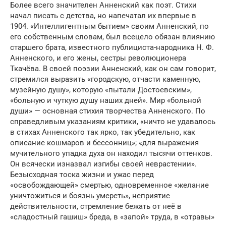
Более всего значителен Анненский как поэт. Стихи
начал писать с детства, но напечатал их впервые в
1904. «Интеллигентным бытием» своим Анненский, по
его собственным словам, был всецело обязан влиянию
старшего брата, известного публициста-народника Н. Ф.
Анненского, и его жены, сестры революционера
Ткачёва. В своей поэзии Анненский, как он сам говорит,
стремился выразить «городскую, отчасти каменную,
музейную душу», которую «пытали Достоевским»,
«больную и чуткую душу наших дней». Мир «больной
души» — основная стихия творчества Анненского. По
справедливым указаниям критики, «ничто не удавалось
в стихах Анненского так ярко, так убедительно, как
описание кошмаров и бессонниц»; «для выражения
мучительного упадка духа он находил тысячи оттенков.
Он всячески изназвал изгибы своей неврастении».
Безысходная тоска жизни и ужас перед
«освобождающей» смертью, одновременное «желание
уничтожиться и боязнь умереть», неприятие
действительности, стремление бежать от неё в
«сладостный гашиш» бреда, в «запой» труда, в «отравы»