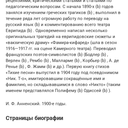
рецензиями, критическими статьями и статьями по
педагогическим вопросам. С начала 1890-х (b) годов
занялся изучением греческих трагиков (b) ; выполнил в
течение ряда лет огромную работу по переводу на
русский язык (b) и комментированию всего театра
Еврипида (b) . Одновременно написал несколько
оригинальных трагедий на еврипидовские сюжеты и
«вакхическую драму» «Фамира-кифаред» (шла в сезон
1916—1917 гг. на сцене Камерного театра). Переводил
французских поэтов-символистов (b) (Бодлер (b) ,
Верлен (b) , Рембо (b) , Малларме (b) , Корбьер (b) , А. де
Ренье (b) , Ф. Жамм (b) и др.). Первую книгу стихов
«Тихие песни» выпустил в 1904 году под псевдонимом
«Ник. Т-о», имитировавшим сокращённые имя и
фамилию, но складывавшимся в слово «Никто» (таким
именем представлялся Полифему (b) Одиссей (b) ).
И. Ф. Анненский. 1900-е годы.
Страницы биографии