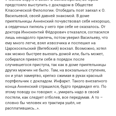
предстояло выступить с докладом в Обществе
Классической Филологии. Отобедать поэт заехал к О.
Васильевой, своей давней знакомой. В доме
приятельницы Анненский почувствовал себя нехорошо,
а сердечных пилюль у него при себе не оказалось. От
доктора Иннокентий Фёдорович отказался, согласился
лишь ненадолго прилечь, потом уверил Васильеву, что
ему много легче, взял извозчика и поспешил на
Царскосельский (Витебский) вокзал. Возможно, хотел
как можно быстрее выехать домой или, быть может,
собирался привести себя в порядок после
случившегося приступа, так как в доме приятельницы
других мужчин не было. Там, на вокзальных ступенях,
он и упал замертво, крепко сжимая в руках красный
портфельчик с докладом. Инфаркт. Такого внезапного
конца Анненский страшился, будто предвидел его. По
этому поводу он говорил: «…умирать надо в своей
постели, как следует отболев, все передумав. А то –
словно бы человек из трактира ушёл, не
расплатившись…».