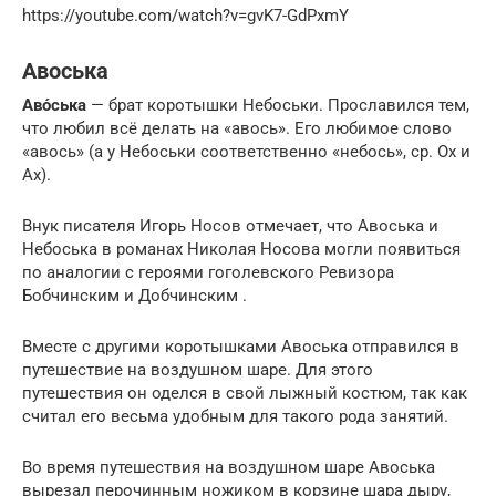
https://youtube.com/watch?v=gvK7-GdPxmY
Авоська
Аво́ська
— брат коротышки Небоськи. Прославился тем,
что любил всё делать на «авось». Его любимое слово
«авось» (а у Небоськи соответственно «небось», ср. Ох и
Ах).
Внук писателя Игорь Носов отмечает, что Авоська и
Небоська в романах Николая Носова могли появиться
по аналогии с героями гоголевского Ревизора
Бобчинским и Добчинским .
Вместе с другими коротышками Авоська отправился в
путешествие на воздушном шаре. Для этого
путешествия он оделся в свой лыжный костюм, так как
считал его весьма удобным для такого рода занятий.
Во время путешествия на воздушном шаре Авоська
вырезал перочинным ножиком в корзине шара дыру,