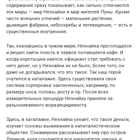
содержание сразу показывает, как сильно отличаются
эти миры — мир Незнайки и мир жителей Луны. Кроме
чисто внешних отличий — маленькие растения,
дымящие фабрики, небоскребы и телевидение, — есть и
существенные внутренние.
Так, оказавшись в чужом мире, Незнайка проголодался
и решил зайти поесть в первое попавшееся кафе. И
когда коротышка наелся, официант стал требовать с
него денег, но у Незнайки их не было, более того, он
даже не догадывался, что это такое. Так наш герой
очутился в каталажке. Здесь существовала своя
система сортировки заключенных, например, по
размеру носа, головы, росту и пр. После всех
измерительных процедур Незнайку приняли за
разыскиваемого вора-рецидивиста.
Здесь, в каталажке, Незнайка узнает, что такое деньги,
изучает основы выживания в капиталистическом
обществе. Сокамерник рассказывает ему про остров
Дураков, куда ссылаются все нарушители закона, и