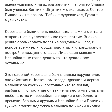
имена указывали на их род занятий. Например, Знайка
был ученым, Винтик и Шпунтик – механиками, Доктор
Пилюлькин – врачом, Тюбик – художником, Гусля –
музыкантом.
Коротышки были очень любознательными и мечтали
отправиться в увлекательное путешествие. Знайка
решил организовать полет на воздушном шаре, и
вскоре все жители города приступили к грандиозной
постройке воздушного шара. Лишь один малыш –
Незнайка – не хотел делать то, что делали все
остальные.
Этот озорной коротышка был главным нарушителем
спокойствия в Цветочном городе: дразнил и дергал
малышек за косички, постоянно что-то ломал,
разбивал. Но поступал он так не из злого умысла, а из
любопытства и переизбытка энергии и свободного
времени. Верными друзьями Незнайки были Пончик и
Гунька, а также подружка-малышка по имени Кнопка.