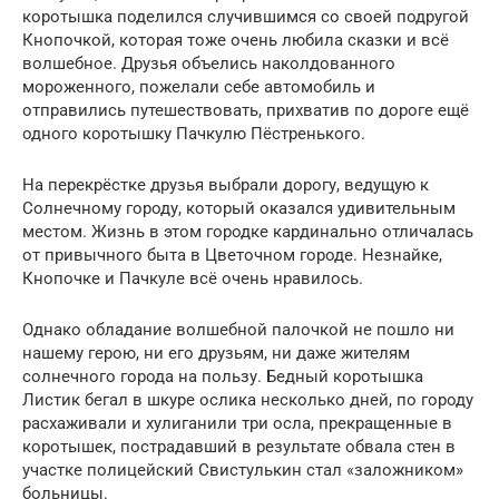
коротышка поделился случившимся со своей подругой
Кнопочкой, которая тоже очень любила сказки и всё
волшебное. Друзья объелись наколдованного
мороженного, пожелали себе автомобиль и
отправились путешествовать, прихватив по дороге ещё
одного коротышку Пачкулю Пёстренького.
На перекрёстке друзья выбрали дорогу, ведущую к
Солнечному городу, который оказался удивительным
местом. Жизнь в этом городке кардинально отличалась
от привычного быта в Цветочном городе. Незнайке,
Кнопочке и Пачкуле всё очень нравилось.
Однако обладание волшебной палочкой не пошло ни
нашему герою, ни его друзьям, ни даже жителям
солнечного города на пользу. Бедный коротышка
Листик бегал в шкуре ослика несколько дней, по городу
расхаживали и хулиганили три осла, прекращенные в
коротышек, пострадавший в результате обвала стен в
участке полицейский Свистулькин стал «заложником»
больницы.