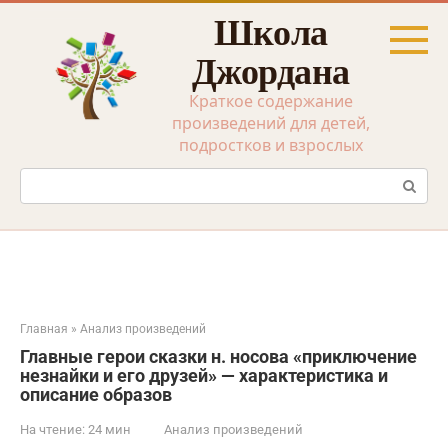
Перейти
Школа
к
контенту
Джордана
Краткое содержание
произведений для детей,
подростков и взрослых
Поиск:
Главная
»
Анализ произведений
Главные герои сказки н. носова «приключение
незнайки и его друзей» — характеристика и
описание образов
На чтение:
24 мин
Анализ произведений