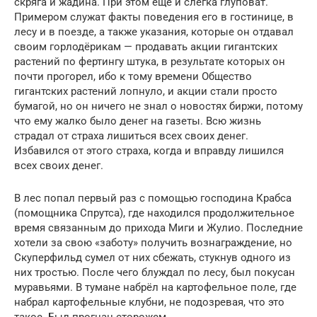
скряга и жадина. При этом ещё и слегка глуповат.
Примером служат факты поведения его в гостинице, в
лесу и в поезде, а также указания, которые он отдавал
своим горлодёрикам — продавать акции гигантских
растений по фертингу штука, в результате которых он
почти прогорел, ибо к тому времени Общество
гигантских растений лопнуло, и акции стали просто
бумагой, но он ничего не знал о новостях биржи, потому
что ему жалко было денег на газеты. Всю жизнь
страдал от страха лишиться всех своих денег.
Избавился от этого страха, когда и вправду лишился
всех своих денег.
В лес попал первый раз с помощью господина Крабса
(помощника Спрутса), где находился продолжительное
время связанным до прихода Миги и Жулио. Последние
хотели за свою «заботу» получить вознаграждение, но
Скуперфильд сумел от них сбежать, стукнув одного из
них тростью. После чего блуждал по лесу, был покусан
муравьями. В тумане набрёл на картофельное поле, где
набрал картофельные клубни, не подозревая, что это
такое. Был прогнан сторожем.