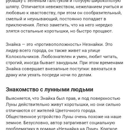
рубашку с зеленым галстуком и голубую широкополую
шляпу. Отличается невежеством, нежеланием учиться и
любовью к хвастовству, при этом он сообразительный,
смелый и неунывающий, постоянно попадает в
приключения. Легко заметить, что на него нередко
злятся остальные коротышки, но быстро прощают.
Знайка — это «противоположность» Незнайки. Это
лидер всего города, он также живет на улице
Колокольчиков. Любознателен и умен, любит читать,
строгий, иногда бывает занудным. При этом временами
Знайка совершает внезапные поступки: ввязаться в
драку или уехать посреди ночи по делам.
Знакомство с лунными людьми
Выясняется, что Знайка был прав, и под поверхностью
Луны действительно живут коротышки, но они сильно
отличаются от жителей Цветочного города.
Общественное устройство Луны очень похоже на наше
земное. Безусловно, автор затрагивает социальную
проблематику в романе «Незнайка на Луне». Краткое