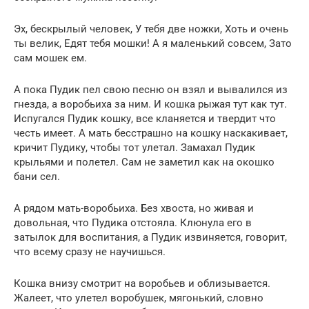
Эх, бескрылый человек, У тебя две ножки, Хоть и очень
ты велик, Едят тебя мошки! А я маленький совсем, Зато
сам мошек ем.
А пока Пудик пел свою песню он взял и вывалился из
гнезда, а воробьиха за ним. И кошка рыжая тут как тут.
Испугался Пудик кошку, все кланяется и твердит что
честь имеет. А мать бесстрашно на кошку наскакивает,
кричит Пудику, чтобы тот улетал. Замахал Пудик
крыльями и полетел. Сам не заметил как на окошко
бани сел.
А рядом мать-воробьиха. Без хвоста, но живая и
довольная, что Пудика отстояла. Клюнула его в
затылок для воспитания, а Пудик извиняется, говорит,
что всему сразу не научишься.
Кошка внизу смотрит на воробьев и облизывается.
Жалеет, что улетел воробушек, мягонький, словно