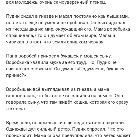
вся молодёжь, очень самоуверенный птенец.
Пудик сидел в гнезде и махал постоянно крылышками,
но летать ещё не умел и не пробовал. Он выглядывал
из гнёздышка на мир, окружавший его. Мама-воробьиха
спрашивала, что он думает об этом мире. Малыш
чирикал в ответ, что земля слишком черная.
Папа-воробей приносил букашек и мошек сыну.
Воробьиха хвалила мужа за его труд. Но, Пудик не
считал это сложным. Он думал: «Подумаешь, букашку
принес?»
Воробышек всё выглядывал из гнезда, а мама
волновалась, чтобы он не вывалился на землю. Она
говорила сыну, что там живёт кошка, которая его сразу
же съест.
Время шло, но крылышки ещё недостаточно окрепли.
Однажды дул сильный ветер. Пудик спросил. Что это
происходит. Мама снова предупредила, что ветер может