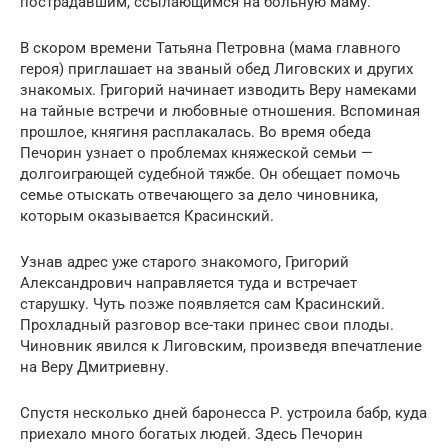
пострадавшим, ссылающимся на больную маму.
В скором времени Татьяна Петровна (мама главного
героя) приглашает на званый обед Лиговских и других
знакомых. Григорий начинает изводить Веру намеками
на тайные встречи и любовные отношения. Вспоминая
прошлое, княгиня расплакалась. Во время обеда
Печорин узнает о проблемах княжеской семьи —
долгоиграющей судебной тяжбе. Он обещает помочь
семье отыскать отвечающего за дело чиновника,
которым оказывается Красинский.
Узнав адрес уже старого знакомого, Григорий
Александрович направляется туда и встречает
старушку. Чуть позже появляется сам Красинский.
Прохладный разговор все-таки принес свои плоды.
Чиновник явился к Лиговским, произведя впечатление
на Веру Дмитриевну.
Спустя несколько дней баронесса Р. устроила бабр, куда
приехало много богатых людей. Здесь Печорин