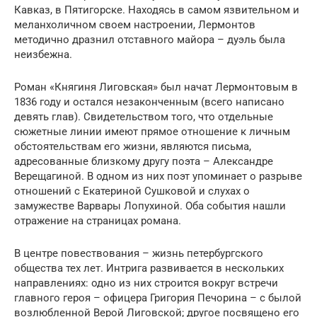
Кавказ, в Пятигорске. Находясь в самом язвительном и
меланхоличном своем настроении, Лермонтов
методично дразнил отставного майора – дуэль была
неизбежна.
Роман «Княгиня Лиговская» был начат Лермонтовым в
1836 году и остался незаконченным (всего написано
девять глав). Свидетельством того, что отдельные
сюжетные линии имеют прямое отношение к личным
обстоятельствам его жизни, являются письма,
адресованные близкому другу поэта – Александре
Верещагиной. В одном из них поэт упоминает о разрыве
отношений с Екатериной Сушковой и слухах о
замужестве Варвары Лопухиной. Оба события нашли
отражение на страницах романа.
В центре повествования – жизнь петербургского
общества тех лет. Интрига развивается в нескольких
направлениях: одно из них строится вокруг встречи
главного героя – офицера Григория Печорина – с былой
возлюбленной Верой Лиговской; другое посвящено его