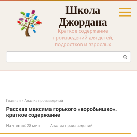
Перейти
Школа
к
контенту
Джордана
Краткое содержание
произведений для детей,
подростков и взрослых
Поиск:
Главная
»
Анализ произведений
Рассказ максима горького «воробьишко».
краткое содержание
На чтение:
28 мин
Анализ произведений