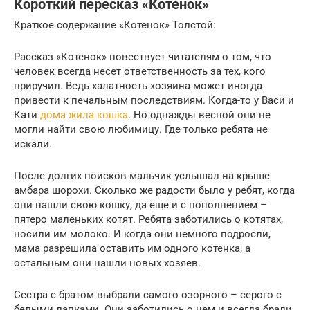
Короткий пересказ «Котенок»
Краткое содержание «Котенок» Толстой:
Рассказ «Котенок» повествует читателям о том, что
человек всегда несет ответственность за тех, кого
приручил. Ведь халатность хозяина может иногда
привести к печальным последствиям. Когда-то у Васи и
Кати
дома жила кошка
. Но однажды весной они не
могли найти свою любимицу. Где только ребята не
искали.
После долгих поисков мальчик услышал на крыше
амбара шорохи. Сколько же радости было у ребят, когда
они нашли свою кошку, да еще и с пополнением –
пятеро маленьких котят. Ребята заботились о котятах,
носили им молоко. И когда они немного подросли,
мама разрешила оставить им одного котенка, а
остальным они нашли новых хозяев.
Сестра с братом выбрали самого озорного – серого с
белыми лапками. Они заботились о нем и всегда брали