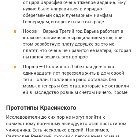
от царя Эврисфея очень тяжелое задание. Ему
нужно было направиться в изрядно
оберегаемый сад к лучезарным нимфам
Гесперидам, и воротиться с выкраде
Носов — Варька Третий год Варька работает в
колхозе, занимаясь выращиванием уток, при
этом заработную плату девушке за это не
платят, что очень не нравится ее матери, которая
пытается решить этот вопрос
Портер — Поллианна Любезная девчонка
одиннадцати лет переехала жить в дом своей
тети Полли. Поллианна рано осталась без
мамы, а теперь и без отца, которые не оставили
ей в наследство ровным счетом ничего. Кроме
Прототипы Красинского
Исследователи до сих пор не могут прийти к
совместному логичному выводу, кто стал прототипом
чиновника. Есть несколько версий. Например,
Святослав Раевский, схожий с персонажем романа