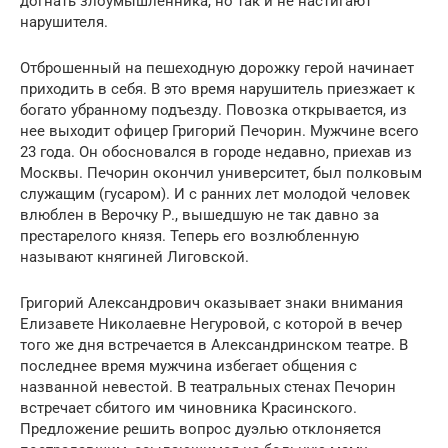
догнать злоумышленника, но так и не настигают
нарушителя.
Отброшенный на пешеходную дорожку герой начинает
приходить в себя. В это время нарушитель приезжает к
богато убранному подъезду. Повозка открывается, из
нее выходит офицер Григорий Печорин. Мужчине всего
23 года. Он обосновался в городе недавно, приехав из
Москвы. Печорин окончил университет, был полковым
служащим (гусаром). И с ранних лет молодой человек
влюблен в Верочку Р., вышедшую не так давно за
престарелого князя. Теперь его возлюбленную
называют княгиней Лиговской.
Григорий Александрович оказывает знаки внимания
Елизавете Николаевне Негуровой, с которой в вечер
того же дня встречается в Александринском театре. В
последнее время мужчина избегает общения с
названной невестой. В театральных стенах Печорин
встречает сбитого им чиновника Красинского.
Предложение решить вопрос дуэлью отклоняется