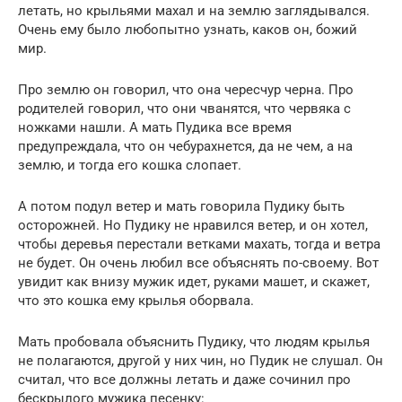
летать, но крыльями махал и на землю заглядывался.
Очень ему было любопытно узнать, каков он, божий
мир.
Про землю он говорил, что она чересчур черна. Про
родителей говорил, что они чванятся, что червяка с
ножками нашли. А мать Пудика все время
предупреждала, что он чебурахнется, да не чем, а на
землю, и тогда его кошка слопает.
А потом подул ветер и мать говорила Пудику быть
осторожней. Но Пудику не нравился ветер, и он хотел,
чтобы деревья перестали ветками махать, тогда и ветра
не будет. Он очень любил все объяснять по-своему. Вот
увидит как внизу мужик идет, руками машет, и скажет,
что это кошка ему крылья оборвала.
Мать пробовала объяснить Пудику, что людям крылья
не полагаются, другой у них чин, но Пудик не слушал. Он
считал, что все должны летать и даже сочинил про
бескрылого мужика песенку: