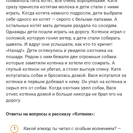
появилось пять котят, все очень хорошенькие. Катя
сразу принесла котятам молока и дети стали с ними
играть. Когда котята немного подросли, дети выбрали
себе одного из котят — серого с белыми лапками. А
остальных котят мать детишек раздала по соседям.
Однажды дети пошли играть на дорогу. Котенок играл с
соломой, которую гонял ветер, а дети стали собирать
щавель. И вдруг они услышали, как кто-то кричит:
«Назад!». Дети оглянулись и увидели охотника на
лошади. Рядом с ним бежали две огромные собаки.
которые заметили котенка и хотели его сожрать. А
глупый котенок не убегал, а стоял выгнув спину. Катя
испугалась собак и бросилась домой. Вася испугался за
котенка и первым добежал к нему. Он упал на котенка и
скрыл его от собак. Когда охотник увел собак, Вася
отнес котенка домой и больше никогда не брал его на
дорогу.
Ответы на вопросы к рассказу «Котенок»:
Какой эпизод ты читал с особым волнением?
—