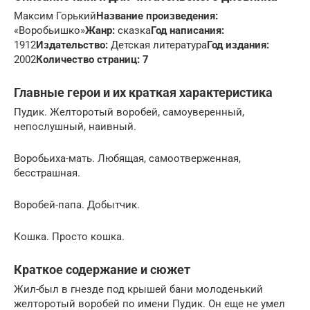
Максим Горький
Название произведения:
«Воробьишко»
Жанр:
сказка
Год написания:
1912
Издательство:
Детская литература
Год издания:
2002
Количество страниц: 7
Главные герои и их краткая характеристика
Пудик. Желторотый воробей, самоуверенный,
непослушный, наивный.
Воробьиха-мать. Любящая, самоотверженная,
бесстрашная.
Воробей-папа. Добытчик.
Кошка. Просто кошка.
Краткое содержание и сюжет
Жил-был в гнезде под крышей бани молоденький
желторотый воробей по имени Пудик. Он еще не умел