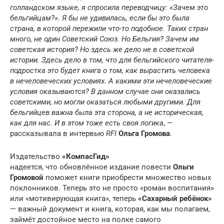
голландском языке, я спросила переводчицу: «Зачем это
бельгийцам?». Я бы не удивилась, если бы это была
страна, в которой пережили что-то подобное. Таких стран
много, не один Советский Союз. Но Бельгия? Зачем им
советская история? Но здесь же дело не в советской
истории. Здесь дело в том, что для бельгийского читателя-
подростка это будет книга о том, как вырастить человека
в нечеловеческих условиях. А какими эти нечеловеческие
условия оказываются? В данном случае они оказались
советскими, но могли оказаться любыми другими. Для
бельгийцев важна была эта сторона, а не историческая,
как для нас. И в этом тоже есть своя логика
, —
рассказывала в интервью
RFI
Ольга Громова
.
Издательство
«КомпасГид»
надеется, что обновлённое издание повести
Ольги
Громовой
поможет книги приобрести множество новых
поклонников. Теперь это не просто «роман воспитания»
или «мотивирующая книга», теперь
«Сахарный ребёнок»
— важный документ и книга, которая, как мы полагаем,
займёт достойное место на полке самого