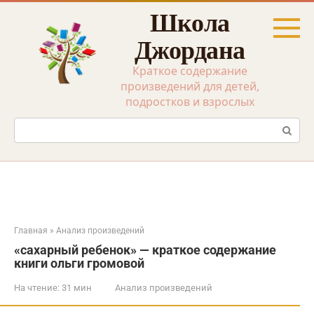
Перейти
Школа
к
контенту
Джордана
Краткое содержание
произведений для детей,
подростков и взрослых
Поиск:
Главная
»
Анализ произведений
«сахарный ребенок» — краткое содержание
книги ольги громовой
На чтение:
31 мин
Анализ произведений