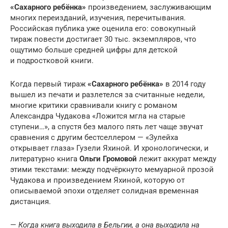
«Сахарного ребёнка»
произведением, заслуживающим
многих переизданий, изучения, перечитывания.
Российская публика уже оценила его: совокупный
тираж повести достигает 30 тыс. экземпляров, что
ощутимо больше средней цифры для детской
и подростковой книги.
Когда первый тираж
«Сахарного ребёнка»
в 2014 году
вышел из печати и разлетелся за считанные недели,
многие критики сравнивали книгу с романом
Александра Чудакова «Ложится мгла на старые
ступени…», а спустя без малого пять лет чаще звучат
сравнения с другим бестселлером — «Зулейха
открывает глаза» Гузели Яхиной. И хронологически, и
литературно книга
Ольги Громовой
лежит аккурат между
этими текстами: между подчёркнуто мемуарной прозой
Чудакова и произведением Яхиной, которую от
описываемой эпохи отделяет солидная временная
дистанция.
—
Когда книга выходила в Бельгии, а она выходила на