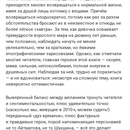
приходится заново возвращаться к нормальной жизни,
имея за душой лишь котомку с вещами. Причём
возвращаться неоднократно, потому как раз за разом
обстоятельства бросают их в неизвестное и отнюдь не
более лёгкое «завтра». За тем, как девочка осваивает
премудрости взрослого мира на дюжину лет раньше,
чем положено, наблюдать ничуть не менее
увлекательно, чем за краткими, но ёмкими
этнографическими зарисовками. Однако, как отмечали
многие читатели, главная героиня этой книги — скорее,
мама: сильная, непоколебимая, полная энергии и
душевных сил. Наблюдая за ней, трудно не поразиться
— и не вдохновиться: несмотря на сложную тему, книга
невероятно оптимистичная.
Выверенный баланс между желанием тронуть читателя
и сентиментальностью, плюс удивительно точно
(насколько мы, живущие в 2010-х, можем судить!)
переданный «дух времени», плюс фактурные
и правдивые герои, порой напоминающие персонажей
не то Айтматова, не то Шукшина, — всё это делает