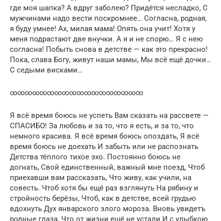
где моя шапка? А вдруг заболею? Придётся несладко, С
мужчинами надо вести поскромнее… Согласна, родная,
я буду умнее! Ах, милая мама! Опять она учит! Хотя у
меня подрастают две внучки. А я и не спорю… Я с нею
согласна! Побыть снова в детстве — как это прекрасно!
Пока, слава Богу, живут наши мамы, Мы всё ещё дочки…
С седыми висками…
∞∞∞∞∞∞∞∞∞∞∞∞∞∞∞∞∞∞
Я всё время боюсь не успеть Вам сказать на рассвете —
СПАСИБО! За любовь и за то, что я есть, и за то, что
немного красива. Я всё время боюсь опоздать, Я всё
время боюсь не доехать И забыть или не распознать
Детства тёплого тихое эхо. Постоянно боюсь не
догнать, Свой единственный, важный мне поезд, Чтоб
приехавши вам рассказать, Что живу, как учили, на
совесть. Чтоб хотя бы ещё раз взглянуть На рябину и
стройность берёзы, Чтоб, как в детстве, всей грудью
вдохнуть Дух январского злого мороза. Вновь увидетъ
родные глаза, Что от жизни ещё не устали И с улыбкою