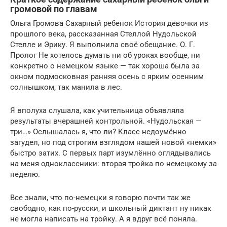
громовой по главам
Ольга Громова Сахарный ребенок История девочки из
прошлого века, рассказанная Стеллой Нудольской
Стелле и Эрику. Я выполнила своё обещание. О. Г.
Пролог Не хотелось думать ни об уроках вообще, ни
конкретно о немецком языке — так хороша была за
окном подмосковная ранняя осень с ярким осенним
солнышком, так манила в лес.
Я вполуха слушала, как учительница объявляла
результаты вчерашней контрольной. «Нудольская —
три…» Ослышалась я, что ли? Класс недоумённо
загудел, но под строгим взглядом нашей новой «немки»
быстро затих. С первых парт изумлённо оглядывались
на меня одноклассники: вторая тройка по немецкому за
неделю.
Все знали, что по-немецки я говорю почти так же
свободно, как по-русски, и школьный диктант ну никак
не могла написать на тройку. А я вдруг всё поняла.