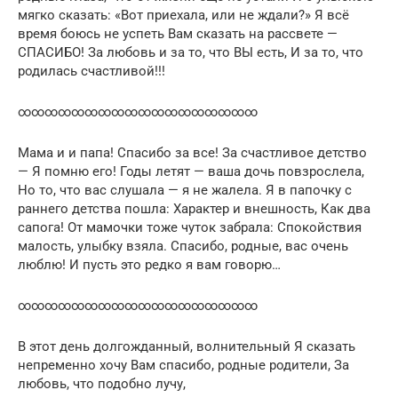
мягко сказать: «Вот приехала, или не ждали?» Я всё
время боюсь не успеть Вам сказать на рассвете —
СПАСИБО! За любовь и за то, что ВЫ есть, И за то, что
родилась счастливой!!!
∞∞∞∞∞∞∞∞∞∞∞∞∞∞∞∞∞∞
Мама и и папа! Спасибо за все! За счастливое детство
— Я помню его! Годы летят — ваша дочь повзрослела,
Но то, что вас слушала — я не жалела. Я в папочку с
раннего детства пошла: Характер и внешность, Как два
сапога! От мамочки тоже чуток забрала: Спокойствия
малость, улыбку взяла. Спасибо, родные, вас очень
люблю! И пусть это редко я вам говорю…
∞∞∞∞∞∞∞∞∞∞∞∞∞∞∞∞∞∞
В этот день долгожданный, волнительный Я сказать
непременно хочу Вам спасибо, родные родители, За
любовь, что подобно лучу,