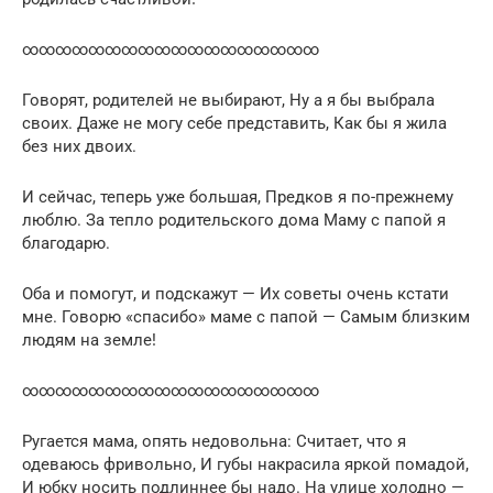
∞∞∞∞∞∞∞∞∞∞∞∞∞∞∞∞∞∞
Говорят, родителей не выбирают, Ну а я бы выбрала
своих. Даже не могу себе представить, Как бы я жила
без них двоих.
И сейчас, теперь уже большая, Предков я по-прежнему
люблю. За тепло родительского дома Маму с папой я
благодарю.
Оба и помогут, и подскажут — Их советы очень кстати
мне. Говорю «спасибо» маме с папой — Самым близким
людям на земле!
∞∞∞∞∞∞∞∞∞∞∞∞∞∞∞∞∞∞
Ругается мама, опять недовольна: Считает, что я
одеваюсь фривольно, И губы накрасила яркой помадой,
И юбку носить подлиннее бы надо. На улице холодно —