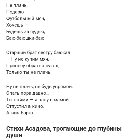
Не плачь,
Подарю
Футбольный мяч,
Хочешь —
Будешь за судью,
Баю-баюшки-баю!
Старший брат сестру баюкал:
— Ну не купим мяч,
Принесу обратно кукол,
Только ты не плачь.
Ну не плачь, не будь упрямой.
Спать пора давно…
Ты пойми — я папу с мамой
Отпустил в кино.
Агния Барто
Стихи Асадова, трогающие до глубины
души