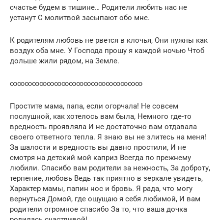
счастье будем в тишине… Родители любить нас не
устанут С молитвой засыпают обо мне.
К родителям любовь не рвется в клочья, Они нужны как
воздух оба мне. У Господа прошу я каждой ночью Чтоб
дольше жили рядом, на Земле.
∞∞∞∞∞∞∞∞∞∞∞∞∞∞∞∞∞∞
Простите мама, папа, если огорчала! Не совсем
послушной, как хотелось вам была, Немного где-то
вредность проявляла И не достаточно вам отдавала
своего ответного тепла. Я знаю вы не злитесь на меня!
За шалости и вредность вы давно простили, И не
смотря на детский мой каприз Всегда по прежнему
любили. Спасибо вам родители за нежность, За доброту,
терпение, любовь Ведь так приятно в зеркале увидеть,
Характер мамы, папин нос и бровь. Я рада, что могу
вернуться Домой, где ощущаю я себя любимой, И вам
родители огромное спасибо За то, что ваша дочка
родилась счастливой!