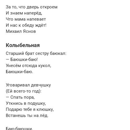
За то, что дверь откроем
И знаем наперёд,
Что мама напевает
И нас к обеду ждёт!
Михаил Яснов
Колыбельная
Старший брат сестру баюкал:
— Баюшки-баю!
Унесём отсюда кукол,
Баюшки-баю.
Уговаривал девчушку
(Ей всего-то год):
— Спать пора,
Уткнись в подушку,
Подарю тебе я клюшку,
Встанешь ты на лёд.
Баю-баюшки,