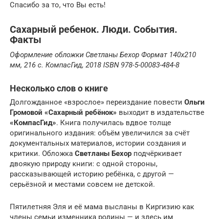
Спасибо за то, что Вы есть!
Сахарный ребенок. Люди. События.
Факты
Оформление обложки Светланы Бехор
Формат 140х210
мм, 216 с.
КомпасГид, 2018
ISBN
978-5-00083-484-8
Несколько слов о книге
Долгожданное «взрослое» переиздание повести
Ольги
Громовой
«Сахарный ребёнок»
выходит в издательстве
«КомпасГид»
. Книга получилась вдвое толще
оригинального издания: объём увеличился за счёт
документальных материалов, истории создания и
критики. Обложка
Светланы Бехор
подчёркивает
двоякую природу книги: с одной стороны,
рассказывающей историю ребёнка, с другой —
серьёзной и местами совсем не детской.
Пятилетняя Эля и её мама высланы в Киргизию как
члены семьи изменника родины — и здесь им