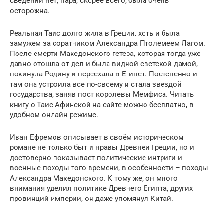
сведений нет, пара, скорее всего, была очень
осторожна.
Реальная Таис долго жила в Греции, хоть и была
замужем за соратником Александра Птолемеем Лагом.
После смерти Македонского гетера, которая тогда уже
давно отошла от дел и была видной светской дамой,
покинула Родину и переехала в Египет. Постепенно и
там она устроила все по-своему и стала звездой
государства, заняв пост королевы Мемфиса. Читать
книгу о Таис Афинской на сайте можно бесплатно, в
удобном онлайн режиме.
Иван Ефремов описывает в своём историческом
романе не только быт и нравы Древней Греции, но и
достоверно показывает политические интриги и
военные походы того времени, в особенности – походы
Александра Македонского. К тому же, он много
внимания уделил политике Древнего Египта, других
провинций империи, он даже упомянул Китай.