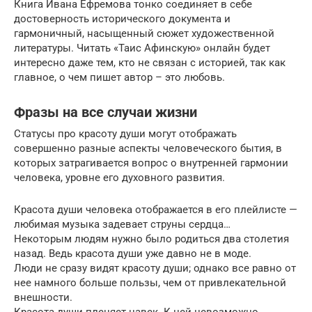
Книга Ивана Ефремова тонко соединяет в себе
достоверность исторического документа и
гармоничный, насыщенный сюжет художественной
литературы. Читать «Таис Афинскую» онлайн будет
интересно даже тем, кто не связан с историей, так как
главное, о чем пишет автор – это любовь.
Фразы на все случаи жизни
Статусы про красоту души могут отображать
совершенно разные аспекты человеческого бытия, в
которых затрагивается вопрос о внутренней гармонии
человека, уровне его духовного развития.
Красота души человека отображается в его плейлисте —
любимая музыка задевает струны сердца…
Некоторым людям нужно было родиться два столетия
назад. Ведь красота души уже давно не в моде.
Люди не сразу видят красоту души; однако все равно от
нее намного больше пользы, чем от привлекательной
внешности.
Красота души пленяет навек. К ней невозможно