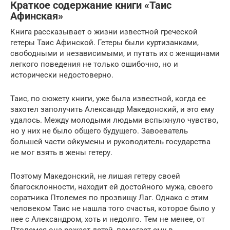
Краткое содержание книги «Таис
Афинская»
Книга рассказывает о жизни известной греческой
гетеры Таис Афинской. Гетеры были куртизанками,
свободными и независимыми, и путать их с женщинами
легкого поведения не только ошибочно, но и
исторически недостоверно.
Таис, по сюжету книги, уже была известной, когда ее
захотел заполучить Александр Македонский, и это ему
удалось. Между молодыми людьми вспыхнуло чувство,
но у них не было общего будущего. Завоеватель
большей части ойкумены и руководитель государства
не мог взять в жены гетеру.
Поэтому Македонский, не лишая гетеру своей
благосклонности, находит ей достойного мужа, своего
соратника Птолемея по прозвищу Лаг. Однако с этим
человеком Таис не нашла того счастья, которое было у
нее с Александром, хоть и недолго. Тем не менее, от
Птолемея она рожает детей, помогает ему в