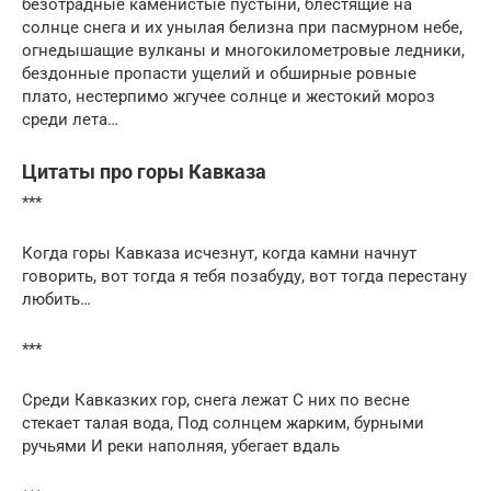
безотрадные каменистые пустыни, блестящие на
солнце снега и их унылая белизна при пасмурном небе,
огнедышащие вулканы и многокилометровые ледники,
бездонные пропасти ущелий и обширные ровные
плато, нестерпимо жгучее солнце и жестокий мороз
среди лета…
Цитаты про горы Кавказа
***
Когда горы Кавказа исчезнут, когда камни начнут
говорить, вот тогда я тебя позабуду, вот тогда перестану
любить…
***
Среди Кавказких гор, снега лежат С них по весне
стекает талая вода, Под солнцем жарким, бурными
ручьями И реки наполняя, убегает вдаль