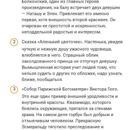
Болконский, один из главных героев
произведения, на балу встречает двух девушек
— Наташу и Элен. Привлекает его именно
первая, хотя внешность второй красивее. Он
очарован ее простотой и искренностью,
неподдельной радостью и интересом.
Сказка «Аленький цветочек». Настенька, увидев
чуткую и нежную душу ужасного чудовища,
влюбляется в него. Страшный облик
заколдованного принца не отпугнул девушку.
Вымышленная история учит людей тому, что
нельзя судить о других по обложке, надо узнать
ближе, пообщаться.
«Собор Парижской Богоматери» Виктора Гюго.
Это еще один пример внешней уродливости и
внутренней красоты. Квазимодо, которого
боялись окружающие, прятался за стенами
храма. На самом деле горбун был добрым и
отзывчивым человеком. Прекрасную
Эсмеральду тяготило преследование и