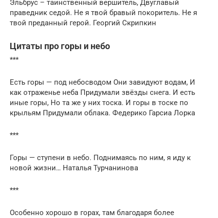
Эльбрус – таинственный вершитель, Двуглавый
праведник седой. Не я твой бравый покоритель. Не я
твой преданный герой. Георгий Скрипкин
Цитаты про горы и небо
***
Есть горы — под небосводом Они завидуют водам, И
как отраженье неба Придумали звёзды снега. И есть
иные горы, Но та же у них тоска. И горы в тоске по
крыльям Придумали облака. Федерико Гарсиа Лорка
***
Горы — ступени в небо. Поднимаясь по ним, я иду к
новой жизни… Наталья Турчанинова
***
Особенно хорошо в горах, там благодаря более