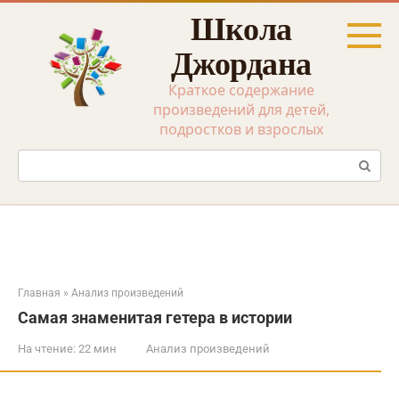
Перейти
Школа
к
контенту
Джордана
Краткое содержание
произведений для детей,
подростков и взрослых
Поиск:
Главная
»
Анализ произведений
Самая знаменитая гетера в истории
На чтение:
22 мин
Анализ произведений