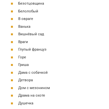
Безотцовщина
Белолобый
В овраге
Ванька
Вишнёвый сад
Враги
Глупый француз
Горе
Гриша
Дама с собачкой
Детвора
Дом с мезонином
Драма на охоте
Душечка