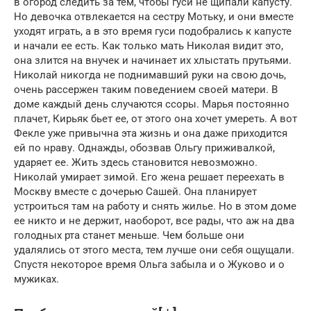
в огород следить за тем, чтобы гуси не щипали капусту.
Но девочка отвлекается на сестру Мотьку, и они вместе
уходят играть, а в это время гуси подобрались к капусте
и начали ее есть. Как только мать Николая видит это,
она злится на внучек и начинает их хлыстать прутьями.
Николай никогда не поднимавший руки на свою дочь,
очень рассержен таким поведением своей матери. В
доме каждый день случаются ссоры. Марья постоянно
плачет, Кирьяк бьет ее, от этого она хочет умереть. А вот
Фекле уже привычна эта жизнь и она даже приходится
ей по нраву. Однажды, обозвав Ольгу приживалкой,
ударяет ее. Жить здесь становится невозможно.
Николай умирает зимой. Его жена решает переехать в
Москву вместе с дочерью Сашей. Она планирует
устроиться там на работу и снять жилье. Но в этом доме
ее никто и не держит, наоборот, все рады, что аж на два
голодных рта станет меньше. Чем больше они
удалялись от этого места, тем лучше они себя ощущали.
Спустя некоторое время Ольга забыла и о Жуково и о
мужиках.