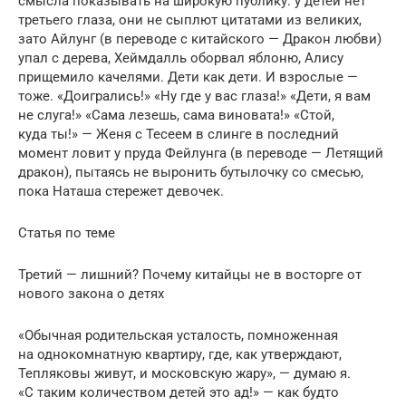
смысла показывать на широкую публику: у детей нет
третьего глаза, они не сыплют цитатами из великих,
зато Айлунг (в переводе с китайского — Дракон любви)
упал с дерева, Хеймдалль оборвал яблоню, Алису
прищемило качелями. Дети как дети. И взрослые —
тоже. «Доигрались!» «Ну где у вас глаза!» «Дети, я вам
не слуга!» «Сама лезешь, сама виновата!» «Стой,
куда ты!» — Женя с Тесеем в слинге в последний
момент ловит у пруда Фейлунга (в переводе — Летящий
дракон), пытаясь не выронить бутылочку со смесью,
пока Наташа стережет девочек.
Статья по теме
Третий — лишний? Почему китайцы не в восторге от
нового закона о детях
«Обычная родительская усталость, помноженная
на однокомнатную квартиру, где, как утверждают,
Тепляковы живут, и московскую жару», — думаю я.
«С таким количеством детей это ад!» — как будто