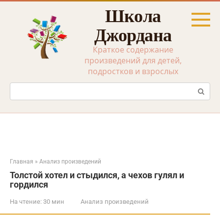
Перейти
Школа
к
контенту
Джордана
Краткое содержание
произведений для детей,
подростков и взрослых
Поиск:
Главная
»
Анализ произведений
Толстой хотел и стыдился, а чехов гулял и
гордился
На чтение:
30 мин
Анализ произведений