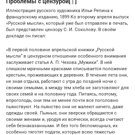
Проблемы с цензурой[ | ]
Иллюстрация русского художника Ильи Репина к
французскому изданию, 1899 Ко второму апреля выпуск
«Русской мысли», который уже был отправлен в печать,
был представлен цензору С. И. Соколову. В своём
докладе он писал:
«В первой половине апрельской книжки „Русской
мысли“ в цензурном отношении особенного внимания
заслуживает статья А. П. Чехова „Мужики“. В ней
слишком мрачными красками описывается положение
крестьян, проживающих в деревнях. В течение лета они,
не зная отдыха, работают с утра до поздней ночи с
своими семьями, а между тем хлеба не заготовляют для
своих семей и на половину года. Питаясь, поэтому,
впроголодь, они тем не менее почти все поголовно
пьянствуют. На пьянство они не жалеют ничего, даже
одежды своей. Пьяные, они зверски обращаются с
своими женами и, уродуя их всячески, всегда считают
себя безнаказанными. И без того беспомощных, их
особенно тяготят подати, которые всею тяжестью