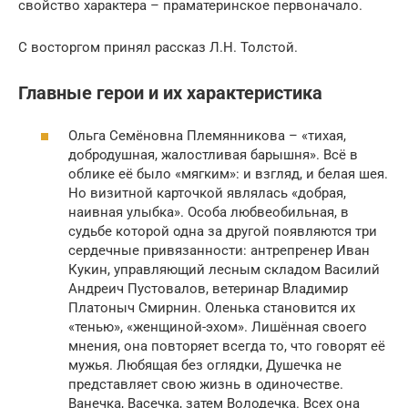
свойство характера – праматеринское первоначало.
С восторгом принял рассказ Л.Н. Толстой.
Главные герои и их характеристика
Ольга Семёновна Племянникова – «тихая,
добродушная, жалостливая барышня». Всё в
облике её было «мягким»: и взгляд, и белая шея.
Но визитной карточкой являлась «добрая,
наивная улыбка». Особа любвеобильная, в
судьбе которой одна за другой появляются три
сердечные привязанности: антрепренер Иван
Кукин, управляющий лесным складом Василий
Андреич Пустовалов, ветеринар Владимир
Платоныч Смирнин. Оленька становится их
«тенью», «женщиной-эхом». Лишённая своего
мнения, она повторяет всегда то, что говорят её
мужья. Любящая без оглядки, Душечка не
представляет свою жизнь в одиночестве.
Ванечка, Васечка, затем Володечка. Всех она