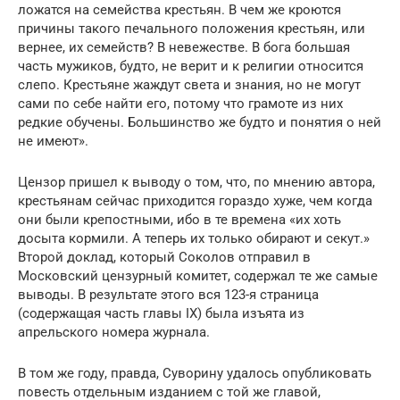
ложатся на семейства крестьян. В чем же кроются
причины такого печального положения крестьян, или
вернее, их семейств? В невежестве. В бога большая
часть мужиков, будто, не верит и к религии относится
слепо. Крестьяне жаждут света и знания, но не могут
сами по себе найти его, потому что грамоте из них
редкие обучены. Большинство же будто и понятия о ней
не имеют».
Цензор пришел к выводу о том, что, по мнению автора,
крестьянам сейчас приходится гораздо хуже, чем когда
они были крепостными, ибо в те времена «их хоть
досыта кормили. А теперь их только обирают и секут.»
Второй доклад, который Соколов отправил в
Московский цензурный комитет, содержал те же самые
выводы. В результате этого вся 123-я страница
(содержащая часть главы IX) была изъята из
апрельского номера журнала.
В том же году, правда, Суворину удалось опубликовать
повесть отдельным изданием с той же главой,