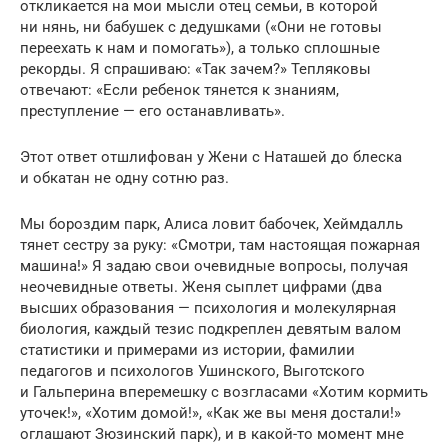
откликается на мои мысли отец семьи, в которой
ни нянь, ни бабушек с дедушками («Они не готовы
переехать к нам и помогать»), а только сплошные
рекорды. Я спрашиваю: «Так зачем?» Тепляковы
отвечают: «Если ребенок тянется к знаниям,
преступление — его останавливать».
Этот ответ отшлифован у Жени с Наташей до блеска
и обкатан не одну сотню раз.
Мы бороздим парк, Алиса ловит бабочек, Хеймдалль
тянет сестру за руку: «Смотри, там настоящая пожарная
машина!» Я задаю свои очевидные вопросы, получая
неочевидные ответы. Женя сыплет цифрами (два
высших образования — психология и молекулярная
биология, каждый тезис подкреплен девятым валом
статистики и примерами из истории, фамилии
педагогов и психологов Ушинского, Выготского
и Гальперина вперемешку с возгласами «Хотим кормить
уточек!», «Хотим домой!», «Как же вы меня достали!»
оглашают Зюзинский парк), и в какой-то момент мне