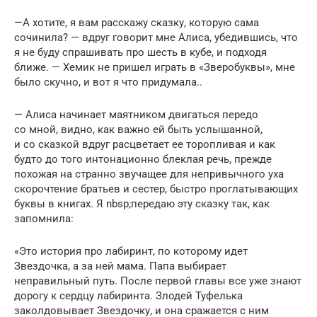
—А хотите, я вам расскажу сказку, которую сама
сочинила? — вдруг говорит мне Алиса, убедившись, что
я не буду спрашивать про шесть в кубе, и подходя
ближе. — Хемик не пришел играть в «Зверобуквы», мне
было скучно, и вот я что придумала..
— Алиса начинает маятником двигаться передо
со мной, видно, как важно ей быть услышанной,
и со сказкой вдруг расцветает ее торопливая и как
будто до того интонационно блеклая речь, прежде
похожая на странно звучащее для непривычного уха
скорочтение братьев и сестер, быстро проглатывающих
буквы в книгах. Я nbsp;передаю эту сказку так, как
запомнила:
«Это история про лабиринт, по которому идет
Звездочка, а за ней мама. Папа выбирает
неправильный путь. После первой главы все уже знают
дорогу к сердцу лабиринта. Злодей Туфелька
заколдовывает Звездочку, и она сражается с ним