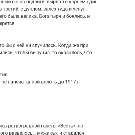
енный ею на подвиги, вырвал с корнем один
 третий, с дуплом, залез туда и уснул,
го была велика. Богатыря и боялись, и
ерется.
то бы с ней ни случилось. Когда же при
лись, чтобы выручил, то оказалось, что
отив
 не напечатанной вплоть до 1917 г.
сь ретроградной газеты «Весть», по
ного развелось… мужика», и старался