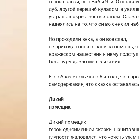
герой сказки, сын Бабы-Яги. Отправл
дуб, другой перешиб кулаком, а увидев
устрашая окрестности храпом. Слава е
надеялись на то, что он во сне сил наб
Но проходили века, а он все спал,
не приходя своей стране на помощь, ч
вражеском нашествии к нему подступи
Богатырь давно мертв и сгнил.
Его образ столь явно был нацелен пр
самодержавия, что сказка оставалась
Дикий
помещик
Дикий помещик —
герой одноименной сказки. Начитавши
глупости жаловался, что «очень уж м