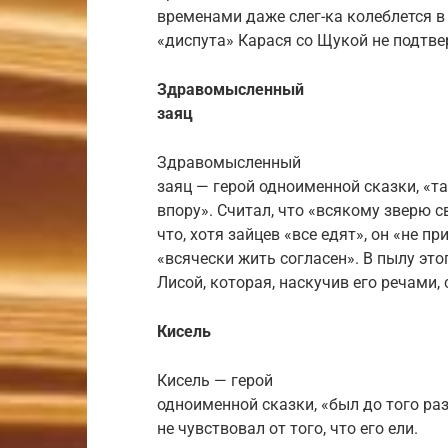
временами даже слег-ка колеблется в
«диспута» Карася со Щукой не подтве
Здравомысленный
заяц
Здравомысленный
заяц — герой одноименной сказки, «та
впору». Считал, что «всякому зверю с
что, хотя зайцев «все едят», он «не п
«всячески жить согласен». В пылу э
Лисой, которая, наскучив его речами, 
Кисель
Кисель — герой
одноименной сказки, «был до того ра
не чувствовал от того, что его ели.