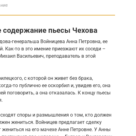
ание
е содержание пьесы Чехова
дова-генеральша Войницева Анна Петровна, ее
й. Как-то в это имение приезжают их соседи –
Михаил Васильевич, преподаватель в этой
лецкого, с которой он живет без брака,
огда-то публично ее оскорбил и, увидев его, она
ей поговорить, а она отказалась. К концу пьесы
я.
сходят споры и размышления о том, кто должен
олжен жениться. Войницев предлагает сделку
т жениться на его мачехе Анне Петровне. У Анны