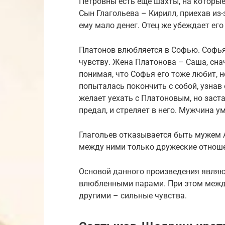
Петровны есть еще шахты, на которые
Сын Глагольева – Кирилл, приехав из-
ему мало денег. Отец же убеждает его
Платонов влюбляется в Софью. Софья
чувству. Жена Платонова – Саша, снач
понимая, что Софья его тоже любит, н
попыталась покончить с собой, узнав
желает уехать с Платоновым, но заста
предал, и стреляет в него. Мужчина у
Глагольев отказывается быть мужем Ан
между ними только дружеские отноше
Основой данного произведения явля
влюбленными парами. При этом между
другими – сильные чувства.