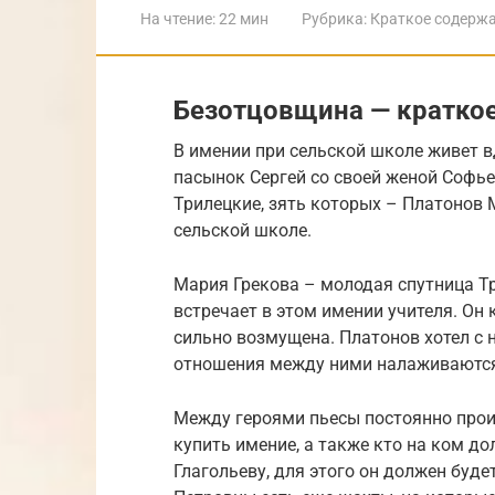
На чтение:
22 мин
Рубрика:
Краткое содерж
Безотцовщина — кратко
В имении при сельской школе живет в
пасынок Сергей со своей женой Софье
Трилецкие, зять которых – Платонов 
сельской школе.
Мария Грекова – молодая спутница Три
встречает в этом имении учителя. Он к
сильно возмущена. Платонов хотел с н
отношения между ними налаживаютс
Между героями пьесы постоянно прои
купить имение, а также кто на ком д
Глагольеву, для этого он должен буде