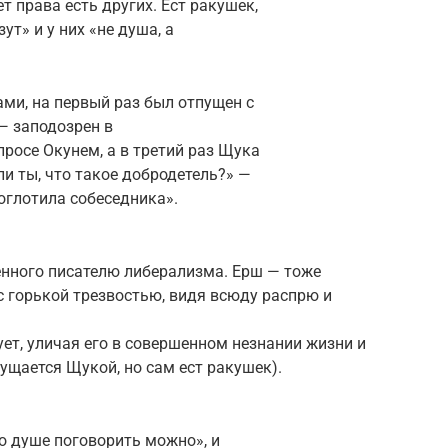
т права есть других. Ест ракушек,
ут» и у них «не душа, а
ми, на первый раз был отпущен с
— заподозрен в
просе Окунем, а в третий раз Щука
ли ты, что такое добродетель?» —
роглотила собеседника».
енного писателю либерализма. Ерш — тоже
 с горькой трезвостью, видя всюду распрю и
ет, уличая его в совершенном незнании жизни и
ущается Щукой, но сам ест ракушек).
по душе поговорить можно», и