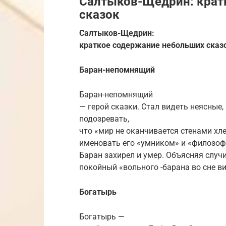
Салтыков-Щедрин: крат
сказок
Салтыков-Щедрин:
краткое содержание небольших сказ
Баран-непомнящий
Баран-непомнящий
— герой сказки. Стал видеть неясные
подозревать,
что «мир не оканчивается стенами хл
именовать его «умником» и «филозоф
Баран захирел и умер. Объясняя случ
покойный «вольного -барана во сне ви
Богатырь
Богатырь —