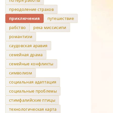
потеря работы
преодоление страхов
приключения
путешествие
рабство
река миссисипи
романтизм
саудовская аравия
семейная драма
семейные конфликты
символизм
социальная адаптация
социальные проблемы
стимфалийские птицы
технологическая карта