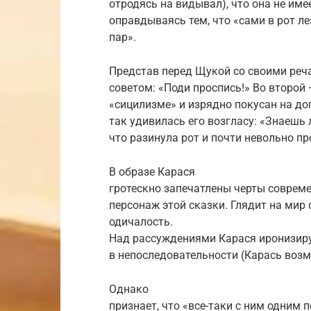
отродясь на видывал), что она не имее
оправдываясь тем, что «сами в рот лез
пар».
Представ перед Щукой со своими реча
советом: «Поди проспись!» Во второй 
«сицилизме» и изрядно покусан на до
так удивилась его возгласу: «Знаешь 
что разинула рот и почти невольно п
В образе Карася
гротескно запечатлены черты соврем
персонаж этой сказки. Глядит на мир
одичалость.
Над рассуждениями Карася иронизиру
в непоследовательности (Карась возм
Однако
признает, что «все-таки с ним одним 