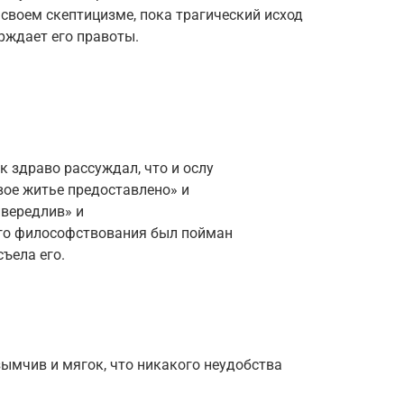
 своем скептицизме, пока трагический исход
рждает его правоты.
к здраво рассуждал, что и ослу
вое житье предоставлено» и
ривередлив» и
того философствования был пойман
съела его.
зымчив и мягок, что никакого неудобства