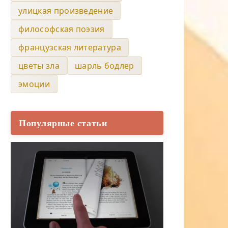
улицкая произведение
философская поэзия
французская литература
цветы зла
шарль бодлер
эмоции
Популярные статьи