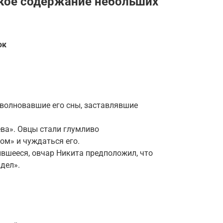
кое содержание небольших
ок
, волновавшие его сны, заставлявшие
ева». Овцы стали глумливо
ом» и чуждаться его.
ившееся, овчар Никита предположил, что
дел».