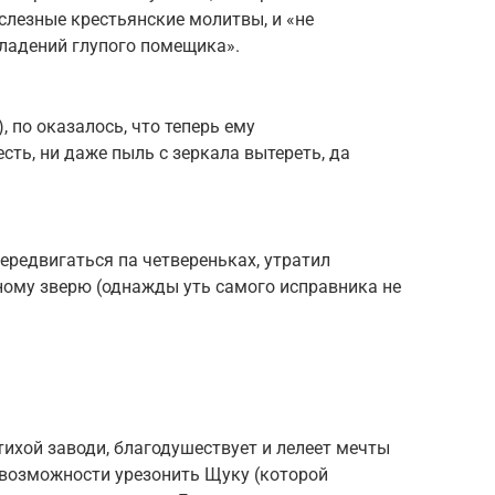
 слезные крестьянские молитвы, и «не
владений глупого помещика».
, по оказалось, что теперь ему
есть, ни даже пыль с зеркала вытереть, да
 передвигаться па четвереньках, утратил
ному зверю (однажды уть самого исправника не
тихой заводи, благодушествует и лелеет мечты
 возможности урезонить Щуку (которой