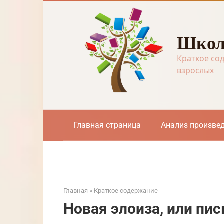
Перейти
к
контенту
Школ
Краткое со
взрослых
Главная страница
Анализ произве
Главная
»
Краткое содержание
Новая элоиза, или пи