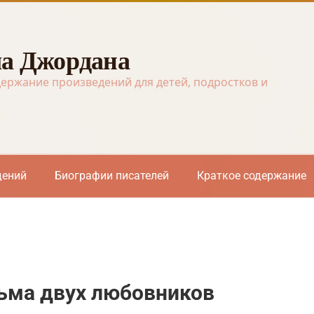
а Джордана
держание произведений для детей, подростков и
дений
Биографии писателей
Краткое содержание
сьма двух любовников