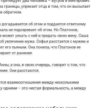
 претендует два человека – Бугров и Венгерович.
за границы, упрекает отца в том, что он высылает
 в обратном.
 догадывается об этом и поддается ответному
ала не подозревает об этом. Но Платонов,
е может уехать с ней и предать свою жену. Саша
 об увлечении мужа. Софья расстается с мужем и
ет его пьяным. Она поняла, что Платонов ее
мирает от ранения.
ны, а она, в свою очередь, говорит о том, что
ния. Они расстаются.
ются взаимоотношения между несколькими
 одними – это чистая формальность, а между