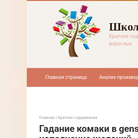
Перейти
к
контенту
Школ
Краткое со
взрослых
Главная страница
Анализ произве
Главная
»
Краткое содержание
Гадание комаки в gens