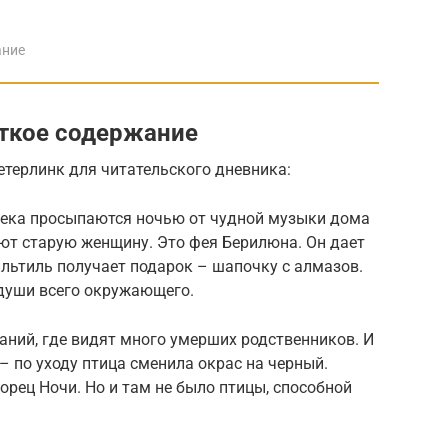
ание
аткое содержание
терлинк для читательского дневника:
сека просыпаются ночью от чудной музыки дома
ют старую женщину. Это фея Берилюна. Он дает
льтиль получает подарок – шапочку с алмазов.
души всего окружающего.
аний, где видят много умерших родственников. И
– по уходу птица сменила окрас на черный.
орец Ночи. Но и там не было птицы, способной