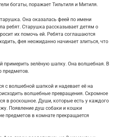
тели богаты, поражает Тильтиля и Митиля.
старушка. Она оказалась феей по имени
ла ребят. Старушка рассказывает детям о
росит их помочь ей. Ребята соглашаются
одить, фея неожиданно начинает злиться, что
 примерить зелёную шапку. Она волшебная. В
р предметов.
я с волшебной шапкой и надевает её на
роисходить волшебные превращения. Скромное
я в роскошное. Души, которые есть у каждого
жу. Появление душ собаки и кошки
е предметов в комнате прекращается