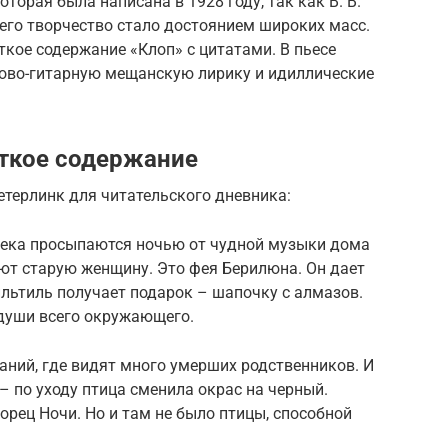
торая была написана в 1928 году, так как В. В.
его творчество стало достоянием широких масс.
кое содержание «Клоп» с цитатами. В пьесе
ово-гитарную мещанскую лирику и идиллические
аткое содержание
терлинк для читательского дневника:
сека просыпаются ночью от чудной музыки дома
ют старую женщину. Это фея Берилюна. Он дает
льтиль получает подарок – шапочку с алмазов.
души всего окружающего.
аний, где видят много умерших родственников. И
– по уходу птица сменила окрас на черный.
орец Ночи. Но и там не было птицы, способной