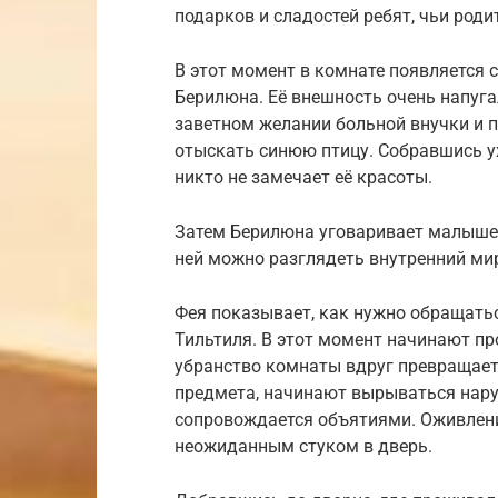
подарков и сладостей ребят, чьи роди
В этот момент в комнате появляется 
Берилюна. Её внешность очень напуга
заветном желании больной внучки и п
отыскать синюю птицу. Собравшись ух
никто не замечает её красоты.
Затем Берилюна уговаривает малышей
ней можно разглядеть внутренний ми
Фея показывает, как нужно обращатьс
Тильтиля. В этот момент начинают п
убранство комнаты вдруг превращаетс
предмета, начинают вырываться нару
сопровождается объятиями. Оживлени
неожиданным стуком в дверь.