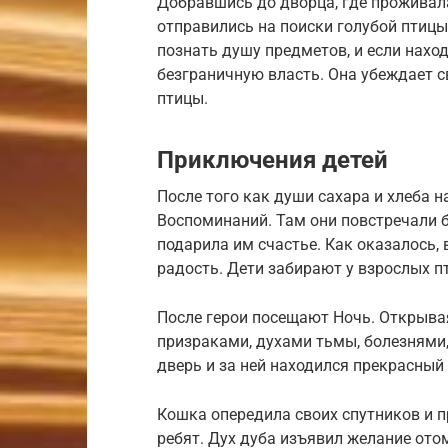
Добравшись до дворца, где проживала
отправились на поиски голубой птицы
познать душу предметов, и если наход
безграничную власть. Она убеждает 
птицы.
Приключения детей
После того как души сахара и хлеба н
Воспоминаний. Там они повстречали б
подарила им счастье. Как оказалось,
радость. Дети забирают у взрослых пт
После герои посещают Ночь. Открывая
призраками, духами тьмы, болезнями
дверь и за ней находился прекрасный 
Кошка опередила своих спутников и п
ребят. Дух дуба изъявил желание отом