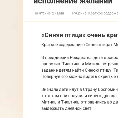
исполнение желаний
На чтение:
27 мин
Рубрика:
Краткое содерж
«Синяя птица» очень кр
Краткое содержание «Синяя птица» Ме
В преддверии Рождества, дети дрово
напротив. Тильтиль и Митиль встреча
задание детям найти Синюю птицу. Ти
Повернув его можно видеть скрытые 
Вначале дети идут в Страну Воспомин
хотя там они получили синего дрозда 
Митиль и Тильтиль отправились во дв
выдержать дневной свет.