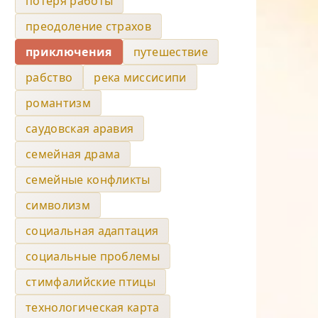
потеря работы
преодоление страхов
приключения
путешествие
рабство
река миссисипи
романтизм
саудовская аравия
семейная драма
семейные конфликты
символизм
социальная адаптация
социальные проблемы
стимфалийские птицы
технологическая карта