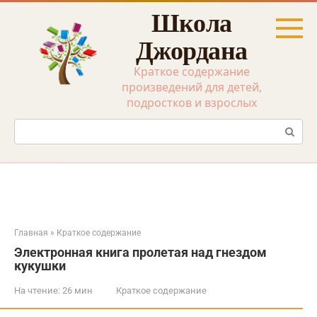
Перейти
Школа
к
контенту
Джордана
Краткое содержание
произведений для детей,
подростков и взрослых
Поиск:
Главная
»
Краткое содержание
Электронная книга пролетая над гнездом
кукушки
На чтение:
26 мин
Краткое содержание