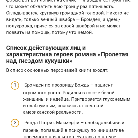
что может обхватить всю троицу раз пять-шесть.
Оглядывается, крутанув громадной головой. Никого не
видать, только вечный швабра — Бромден, индеец-
полукровка, прячется за своей шваброй и не может
позвать на помощь, потому что немой.
Список действующих лиц и
характеристика героев романа «Пролетая
над гнездом кукушки»
В список основных персонажей книги входят:
Бромден по прозвищу Вождь – пациент
огромного роста. Родился в союзе белой
женщины и индейца. Притворяется глухонемым
и слабоумным, спасаясь от жесткой
американской реальности.
Рэндл Патрик Макмерфи – свободолюбивый
парень, попавший в психушку по инициативе
тюремного начальства. Бунтарь по натуре,