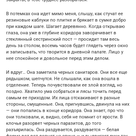
В потемках она идет мимо меня, слышу, как стучат ее
резиновые каблуки по плитке и брякает в сумке добро
при каждом шаге. Шагает деревянно. Когда открываю
глаза, она уже в глубине коридора заворачивает в
стеклянный сестринский пост — просидит там весь
день за столом, восемь часов будет глядеть через окно
и записывать, что творится в дневной палате. Лицо у
нее спокойное и довольное перед этим делом.
И вдруг… Она заметила черных санитаров. Они все еще
рядышком, шепчутся. Не слышали, как она вошла в
отделение. Теперь почувствовали ее злой взгляд, но
поздно. Хватило ума собраться и лясы точить перед
самым ее приходом. Их лица отскакивают в разные
стороны, смущенные. Она, пригнувшись, двинула на них
— они попались в конце коридора. Она знает, про что
они толковали, и, видно, себя не помнит от ярости. В
клочья разорвет черных паразитов, до того
разъярилась. Она раздувается, раздувается — белая
форма вот-вот лопнет на спине — и выдвигает руки так,