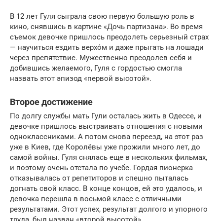
В 12 лет Гуля сыграла свою первую большую роль в
кино, снявшись в картине «Дочь партизана». Во время
съемок девочке пришлось преодолеть серьезный страх
— научиться ездить верхо́м и даже прыгать на лошади
через препятствие. Мужественно преодолев себя и
добившись желаемого, Гуля с гордостью смогла
назвать этот эпизод «первой высотой».
Второе достижение
По долгу службы мать Гули осталась жить в Одессе, и
девочке пришлось выстраивать отношения с новыми
одноклассниками. А потом снова переезд, на этот раз
уже в Киев, где Королёвы уже прожили много лет, до
самой войны. Гуля снялась еще в нескольких фильмах,
и поэтому очень отстала по учебе. Гордая пионерка
отказывалась от репетиторов и спешно пыталась
догнать свой класс. В конце концов, ей это удалось, и
девочка перешла в восьмой класс с отличными
результатами. Этот успех, результат долгого и упорного
труда, был назван «второй высотой».