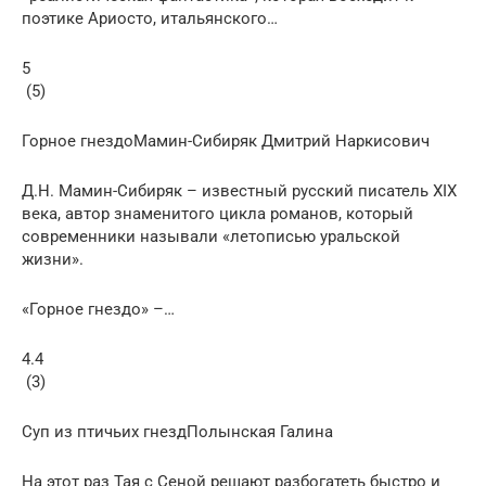
поэтике Ариосто, итальянского…
5
(5)
Горное гнездоМамин-Сибиряк Дмитрий Наркисович
Д.Н. Мамин-Сибиряк – известный русский писатель XIX
века, автор знаменитого цикла романов, который
современники называли «летописью уральской
жизни».
«Горное гнездо» –…
4.4
(3)
Суп из птичьих гнездПолынская Галина
На этот раз Тая с Сеной решают разбогатеть быстро и