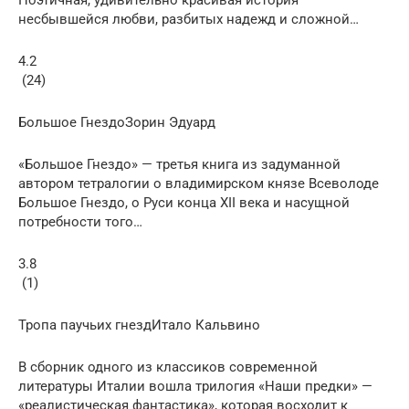
несбывшейся любви, разбитых надежд и сложной…
4.2
(24)
Большое ГнездоЗорин Эдуард
«Большое Гнездо» — третья книга из задуманной
автором тетралогии о владимирском князе Всеволоде
Большое Гнездо, о Руси конца XII века и насущной
потребности того…
3.8
(1)
Тропа паучьих гнездИтало Кальвино
В сборник одного из классиков современной
литературы Италии вошла трилогия «Наши предки» —
«реалистическая фантастика», которая восходит к