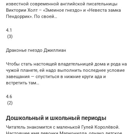
известной современной английской писательницы
Виктории Холт – «Змеиное гнездо» и «Невеста замка
Пендоррик». По своей…
4.1
(3)
Драконье гнездо Джиллиан
Чтобы стать настоящей владетельницей дома и рода на
чужой планете, ей надо выполнить последнее условие
завещания — спуститься в нижние круги ада и
встретить там…
4.6
(2)
Дошкольный и школьный периоды
Читатель знакомится с маленькой Гулей Королёвой.
Настоящее имя девочки Марионилла, однако детское