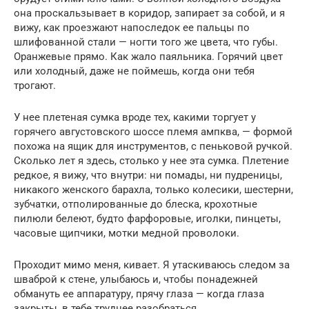
она проскальзывает в коридор, запирает за собой, и я
вижу, как проезжают напоследок ее пальцы по
шлифованной стали — ногти того же цвета, что губы.
Оранжевые прямо. Как жало паяльника. Горячий цвет
или холодный, даже не поймешь, когда они тебя
трогают.
У нее плетеная сумка вроде тех, какими торгует у
горячего августовского шоссе племя ампква, — формой
похожа на ящик для инструментов, с пеньковой ручкой.
Сколько лет я здесь, столько у нее эта сумка. Плетение
редкое, я вижу, что внутри: ни помады, ни пудреницы,
никакого женского барахла, только колесики, шестерни,
зубчатки, отполированные до блеска, крохотные
пилюли белеют, будто фарфоровые, иголки, пинцеты,
часовые щипчики, мотки медной проволоки.
Проходит мимо меня, кивает. Я утаскиваюсь следом за
шваброй к стене, улыбаюсь и, чтобы понадежней
обмануть ее аппаратуру, прячу глаза — когда глаза
закрыты, в тебе труднее разобраться.