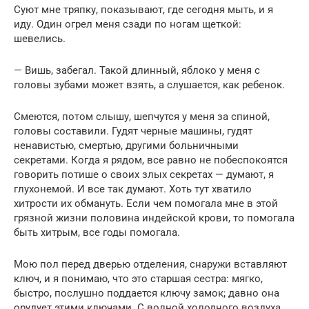
Суют мне тряпку, показывают, где сегодня мыть, и я
иду. Один огрел меня сзади по ногам щеткой:
шевелись.
— Вишь, забегал. Такой длинный, яблоко у меня с
головы зубами может взять, а слушается, как ребенок.
Смеются, потом слышу, шепчутся у меня за спиной,
головы составили. Гудят черные машины, гудят
ненавистью, смертью, другими больничными
секретами. Когда я рядом, все равно не побеспокоятся
говорить потише о своих злых секретах — думают, я
глухонемой. И все так думают. Хоть тут хватило
хитрости их обмануть. Если чем помогала мне в этой
грязной жизни половина индейской крови, то помогала
быть хитрым, все годы помогала.
Мою пол перед дверью отделения, снаружи вставляют
ключ, и я понимаю, что это старшая сестра: мягко,
быстро, послушно поддается ключу замок; давно она
орудует этими ключами. С волной холодного воздуха