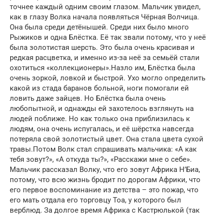
точнее каждый одним своим глазом. Мальчик увидел,
как в глазу Волка начала появляться Чёрная Волчица.
Она была среди детёнышей. Среди них было много
Рыжиков и одна Блёстка. Её так звали потому, что у неё
была золотистая шерсть. Это была очень красивая и
редкая расцветка, и именно из-за неё за семьёй стали
охотиться «коллекционеры».Назло им, Блёстка была
очень зоркой, ловкой и быстрой. Ухо могло определить
какой из стада баранов больной, ноги помогали ей
ловить даже зайцев. Но Блёстка была очень
любопытной, и однажды ей захотелось взглянуть на
людей поближе. Но как только она приблизилась к
людям, она очень испугалась, и её шёрстка навсегда
потеряла свой золотистый цвет. Она стала цвета сухой
травы.Потом Волк стал спрашивать мальчика: «А как
тебя зовут?», «А откуда ты?», «Расскажи мне о себе».
Мальчик рассказал Волку, что его зовут Африка Н’Биа,
потому, что всю жизнь бродит по дорогам Африки, что
его первое воспоминание из детства – это пожар, что
его мать отдала его торговцу Тоа, у которого был
верблюд. За долгое время Африка с Кастрюлькой (так