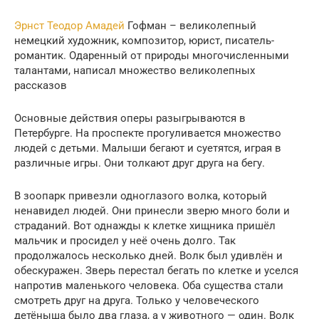
Эрнст Теодор Амадей
Гофман – великолепный
немецкий художник, композитор, юрист, писатель-
романтик. Одаренный от природы многочисленными
талантами, написал множество великолепных
рассказов
Основные действия оперы разыгрываются в
Петербурге. На проспекте прогуливается множество
людей с детьми. Малыши бегают и суетятся, играя в
различные игры. Они толкают друг друга на бегу.
В зоопарк привезли одноглазого волка, который
ненавидел людей. Они принесли зверю много боли и
страданий. Вот однажды к клетке хищника пришёл
мальчик и просидел у неё очень долго. Так
продолжалось несколько дней. Волк был удивлён и
обескуражен. Зверь перестал бегать по клетке и уселся
напротив маленького человека. Оба существа стали
смотреть друг на друга. Только у человеческого
детёныша было два глаза, а у животного — один. Волк