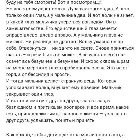
буду на тебя смотреть! Вот и посмотрим…».
Но кое-что смущает волка. Дурацкая загвоздка. У него
только один глаз, а у мальчика два. И вот волк не знает,
в какой глаз мальчика упереться взглядом. Он в
замешательстве. Его единственный глаз мечется
вправо-влево, влево-вправо. А у мальчика глаза не
мигают. Ни ресница не дрогнет. Волку ужасно не по
себе. Отвернуться – ни за что на свете. Снова приняться
шагать – и речи быть не может. В результате его глаз
скачет все безумнее и безумнее. И скоро сквозь шрам
на месте мертвого глаза пробивается слеза. Это не от
горя, а от бессилия и ярости.
И тогда мальчик делает странную вещь. Которая
успокаивает волка, внушает ему доверие. Мальчик
закрывает один глаз.
И вот они смотрят друг на друга, глаз в глаз, в
безлюдном и притихшем зоопарке, и все время, какое
есть, принадлежит им». Главное в жизни — услышать
друг друга, услышать, понять и принять
Как важно, чтобы дети с детства могли понять это, а