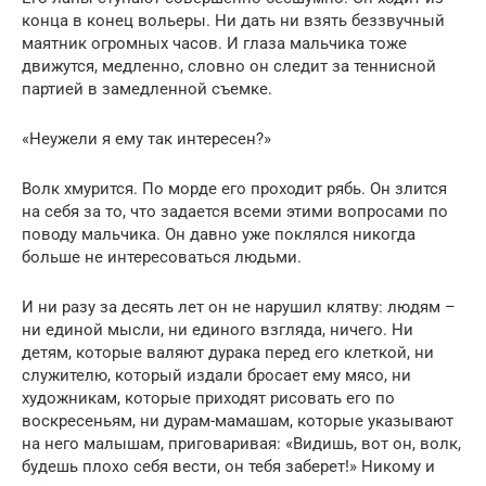
конца в конец вольеры. Ни дать ни взять беззвучный
маятник огромных часов. И глаза мальчика тоже
движутся, медленно, словно он следит за теннисной
партией в замедленной съемке.
«Неужели я ему так интересен?»
Волк хмурится. По морде его проходит рябь. Он злится
на себя за то, что задается всеми этими вопросами по
поводу мальчика. Он давно уже поклялся никогда
больше не интересоваться людьми.
И ни разу за десять лет он не нарушил клятву: людям –
ни единой мысли, ни единого взгляда, ничего. Ни
детям, которые валяют дурака перед его клеткой, ни
служителю, который издали бросает ему мясо, ни
художникам, которые приходят рисовать его по
воскресеньям, ни дурам-мамашам, которые указывают
на него малышам, приговаривая: «Видишь, вот он, волк,
будешь плохо себя вести, он тебя заберет!» Никому и