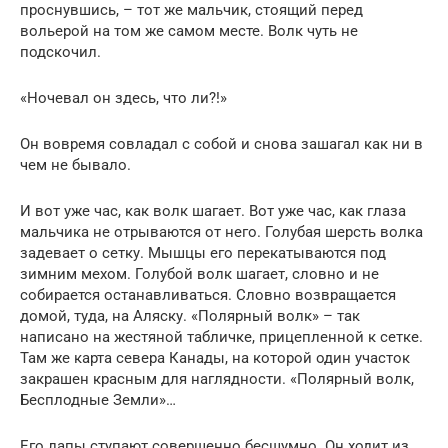
проснувшись, – тот же мальчик, стоящий перед
вольерой на том же самом месте. Волк чуть не
подскочил.
«Ночевал он здесь, что ли?!»
Он вовремя совладал с собой и снова зашагал как ни в
чем не бывало.
И вот уже час, как волк шагает. Вот уже час, как глаза
мальчика не отрываются от него. Голубая шерсть волка
задевает о сетку. Мышцы его перекатываются под
зимним мехом. Голубой волк шагает, словно и не
собирается останавливаться. Словно возвращается
домой, туда, на Аляску. «Полярный волк» – так
написано на жестяной табличке, прицепленной к сетке.
Там же карта севера Канады, на которой один участок
закрашен красным для наглядности. «Полярный волк,
Бесплодные Земли»…
Его лапы ступают совершенно бесшумно. Он ходит из