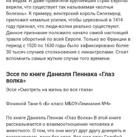
на ведьм. И даже правители крупнейших стран Европы
верили, что существует так называемая «волчья
болезнь». К примеру, венгерский король Сигизмунд
приложил немалые усилия, чтобы церковный в 1414
году признал, что люди-волки реально существуют.
Данное признание положило начало самой настоящей
травле оборотней по всей Европе. Только во Франции в
период с 1520 по 1630 годы было зафиксировано более
30 тысяч случаев столкновения с ликантропами. Стоит
вспомнить самые жуткие случаи того времени.
Эссе по книге Даниэля Пеннака «Глаз
волка»
Эссе «Смотреть на жизнь во все глаза»
Фониной Тани 6 «Б» класс МБОУ»Гимназия №4»
По книге Даниэль Пеннак «Глаз Волка».В этой книге
рассказывается о взаимоотношении человека и
животного. О том, что они могут друг другу доверять и