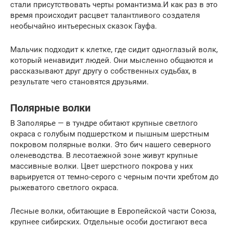
стали присутствовать черты романтизма.И как раз в это
время происходит расцвет талантливого создателя
необычайно интьересных сказок Гауфа.
Мальчик подходит к клетке, где сидит одноглазый волк,
который ненавидит людей. Они мысленно общаются и
рассказывают друг другу о собственных судьбах, в
результате чего становятся друзьями.
Полярные волки
В Заполярье — в тундре обитают крупные светлого
окраса с голубым подшерстком и пышным шерстным
покровом полярные волки. Это бич нашего северного
оленеводства. В лесотаежной зоне живут крупные
массивные волки. Цвет шерстного покрова у них
варьируется от темно-серого с черным почти хребтом до
рыжеватого светлого окраса.
Лесные волки, обитающие в Европейской части Союза,
крупнее сибирских. Отдельные особи достигают веса