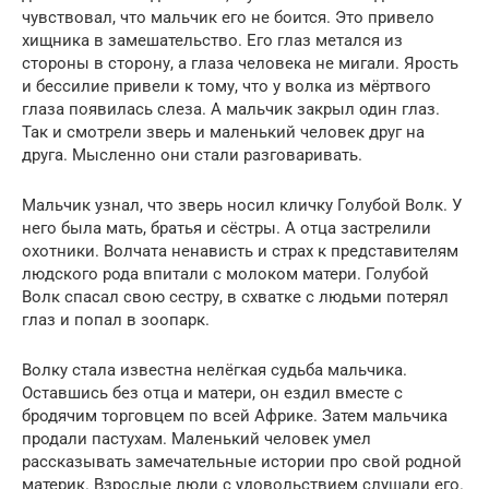
чувствовал, что мальчик его не боится. Это привело
хищника в замешательство. Его глаз метался из
стороны в сторону, а глаза человека не мигали. Ярость
и бессилие привели к тому, что у волка из мёртвого
глаза появилась слеза. А мальчик закрыл один глаз.
Так и смотрели зверь и маленький человек друг на
друга. Мысленно они стали разговаривать.
Мальчик узнал, что зверь носил кличку Голубой Волк. У
него была мать, братья и сёстры. А отца застрелили
охотники. Волчата ненависть и страх к представителям
людского рода впитали с молоком матери. Голубой
Волк спасал свою сестру, в схватке с людьми потерял
глаз и попал в зоопарк.
Волку стала известна нелёгкая судьба мальчика.
Оставшись без отца и матери, он ездил вместе с
бродячим торговцем по всей Африке. Затем мальчика
продали пастухам. Маленький человек умел
рассказывать замечательные истории про свой родной
материк. Взрослые люди с удовольствием слушали его.