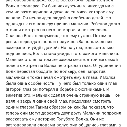
разговаривать даже без слов. Вот жил один Голубой
Волк в зоопарке. Он был нахмуренным, никогда ни с
кем не разговаривал и даже не ел мясо, которое ему
давали. Он ненавидел людей, а особенно детей. Но
однажды к его вольеру пришел мальчик. Ребенок долго
стоял и смотрел на него не моргая и не шевелясь.
Сначала Волк недоумевал, что ему нужно. Потом он
решил переждать ночь и подумал: «За ночь мальчик
замёрзнет и уйдёт домой».Но на утро, только-только
поднявшись, Волк снова увидел того самого мальчика.
Мальчик стоял на том же самом месте, в той же самой
позе и смотрел на Волка не отрывая глаз. От удивления
Волк перестал бродить по вольеру, сел напротив
мальчика и тоже начал смотреть ему в глаза. У Волка
была одна особенность – у него был только один глаз
(второй глаз он потерял в борьбе с охотниками). И
заметив это, мальчик сделал очень странную вещь – он
взял и закрыл один свой глаз, продолжая смотреть
одним глазом.Таким образом он как бы показал, что
теперь они могут доверять друг другу.Мальчик попросил
рассказать ему историю Голубого Волка. Они не
разговаривали словами вслух, они общались глазами, а