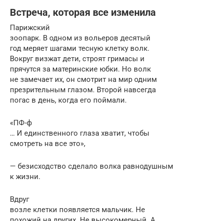
Встреча, которая все изменила
Парижский
зоопарк. В одном из вольеров десятый
год меряет шагами тесную клетку волк.
Вокруг визжат дети, строят гримасы и
прячутся за материнские юбки. Но волк
не замечает их, он смотрит на мир одним
презрительным глазом. Второй навсегда
погас в день, когда его поймали.
«ПФ-ф
… И единственного глаза хватит, чтобы
смотреть на все это»,
— безисходство сделало волка равнодушным
к жизни.
Вдруг
возле клетки появляется мальчик. Не
похожий на других. Не высокомерный. А