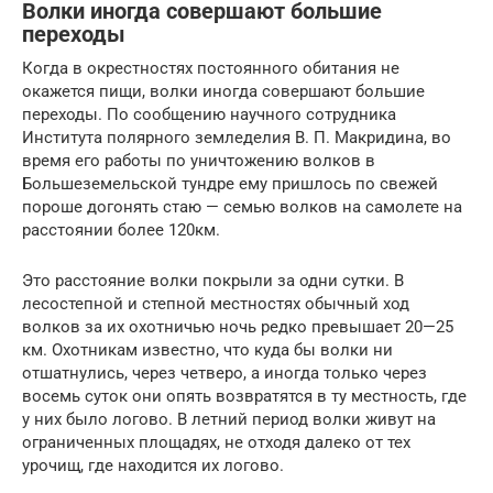
Волки иногда совершают большие
переходы
Когда в окрестностях постоянного обитания не
окажется пищи, волки иногда совершают большие
переходы. По сообщению научного сотрудника
Института полярного земледелия В. П. Макридина, во
время его работы по уничтожению волков в
Большеземельской тундре ему пришлось по свежей
пороше догонять стаю — семью волков на самолете на
расстоянии более 120км.
Это расстояние волки покрыли за одни сутки. В
лесостепной и степной местностях обычный ход
волков за их охотничью ночь редко превышает 20—25
км. Охотникам известно, что куда бы волки ни
отшатнулись, через четверо, а иногда только через
восемь суток они опять возвратятся в ту местность, где
у них было логово. В летний период волки живут на
ограниченных площадях, не отходя далеко от тех
урочищ, где находится их логово.