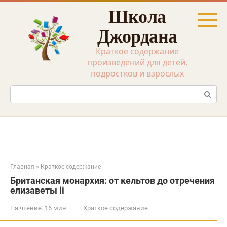
Перейти
Школа
к
контенту
Джордана
Краткое содержание
произведений для детей,
подростков и взрослых
Поиск:
Главная
»
Краткое содержание
Британская монархия: от кельтов до отречения
елизаветы ii
На чтение:
16 мин
Краткое содержание