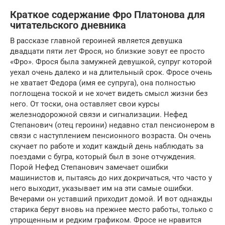
Краткое содержание Фро Платонова для
читательского дневника
В рассказе главной героиней является девушка
двадцати пяти лет Фрося, но близкие зовут ее просто
«Фро». Фрося была замужней девушкой, супруг которой
уехал очень далеко и на длительный срок. Фросе очень
не хватает Федора (имя ее супруга), она полностью
поглощена тоской и не хочет видеть смысл жизни без
него. От тоски, она оставляет свои курсы
железнодорожной связи и сигнализации. Нефед
Степанович (отец героини) недавно стал пенсионером в
связи с наступлением пенсионного возраста. Он очень
скучает по работе и ходит каждый день наблюдать за
поездами с бугра, который был в зоне отчуждения.
Порой Нефед Степанович замечает ошибки
машинистов и, пытаясь до них докричаться, что часто у
него выходит, указывает им на эти самые ошибки.
Вечерами он уставший приходит домой. И вот однажды
старика берут вновь на прежнее место работы, только с
упрощенным и редким графиком. Фросе не нравится