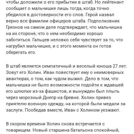
чтобы доложили о его прибытии в штаб. Но лейтенант
сообщает о мальчишке лишь тогда, когда точно
убедился в достоверности его слов. Герой назвал
верно все фамилии офицеров штаба. Подполковник
Грязнов на самом деле подтверждает, что мальчишка
на их стороне, что о нем необходимо хорошо
заботиться. Гальцев неловко себя чувствует за то, что
нагрубил мальчишке, и с этого момента он готов
оберегать его.
В штаб является симпатичный и веселый юноша 27 лет.
Зовут его Холин. Иван повествует ему о неимоверных
авантюрах, о том, как чудом выжил. Дело в том, что
мальчишка не было возможности подойти к ждавшей
его шлюпке из-за фашистов, и вынужден был плыть
через морозный Днепр на бревне. Холин привез
приятелю военную одежду, на которой были медали за
заслуги. Пообедав вместе, Иван с Холином уезжают.
В скором времени Холин снова встречается с
товарищем. Новый старшина батальона спокойный,