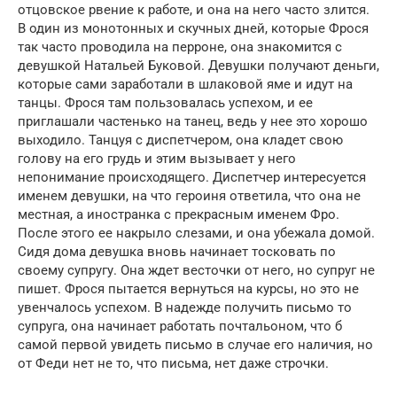
отцовское рвение к работе, и она на него часто злится.
В один из монотонных и скучных дней, которые Фрося
так часто проводила на перроне, она знакомится с
девушкой Натальей Буковой. Девушки получают деньги,
которые сами заработали в шлаковой яме и идут на
танцы. Фрося там пользовалась успехом, и ее
приглашали частенько на танец, ведь у нее это хорошо
выходило. Танцуя с диспетчером, она кладет свою
голову на его грудь и этим вызывает у него
непонимание происходящего. Диспетчер интересуется
именем девушки, на что героиня ответила, что она не
местная, а иностранка с прекрасным именем Фро.
После этого ее накрыло слезами, и она убежала домой.
Сидя дома девушка вновь начинает тосковать по
своему супругу. Она ждет весточки от него, но супруг не
пишет. Фрося пытается вернуться на курсы, но это не
увенчалось успехом. В надежде получить письмо то
супруга, она начинает работать почтальоном, что б
самой первой увидеть письмо в случае его наличия, но
от Феди нет не то, что письма, нет даже строчки.