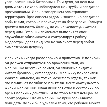
уравновешенный Катасоныч. То и дело, он целыми
днями стоит около наблюдательной трубы и следит за
противниками. Иван с товарищем осматривают
территорию. Враг совсем рядом и тщательно следит за
событиями, которые происходят на берегу реки. Гальцен
должен помогать Холину, но он не желает унижаться
перед ним. Старший лейтенант выполняет свои
служебные обязанности и контролирует работу
медсестры, делая вид, что не замечает перед собой
симпатичную девушку.
Иван как никогда разговорчив и приветлив. В полночь
он должен отправиться во вражеский тыл, но
мальчишка ничуть не боится, он спокойно сидит и
читает брошюры, ест сладости. Мальчику понравился
кинжал Гальцева, но тот не может его отдать, так как
это память от погибшего приятеля. Лейтенант узнает о
жизни мальчишки. Иван лишился отца и сестренки во
время военных действий. И поэтому мстит немцам за
своих родных. Этому мальчишке пришлось многое
повидать. Холин был удивлен тому, что ребенок может