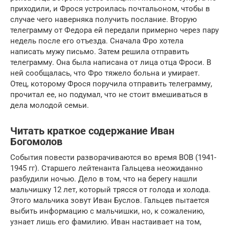
приходили, и Фрося устроилась почтальоном, чтобы в
случае чего наверняка получить послание. Вторую
телеграмму от Федора ей передали примерно через пару
недель после его отъезда. Сначала Фро хотела
написать мужу письмо. Затем решила отправить
телеграмму. Она была написана от лица отца Фроси. В
ней сообщалась, что Фро тяжело больна и умирает.
Отец, которому Фрося поручила отправить телеграмму,
прочитал ее, но подумал, что не стоит вмешиваться в
дела молодой семьи.
Читать краткое содержание Иван
Богомолов
События повести разворачиваются во время ВОВ (1941-
1945 гг). Старшего лейтенанта Гальцева неожиданно
разбудили ночью. Дело в том, что на берегу нашли
мальчишку 12 лет, который трясся от голода и холода.
Этого мальчика зовут Иван Буслов. Гальцев пытается
выбить информацию с мальчишки, но, к сожалению,
узнает лишь его фамилию. Иван настаивает на том,