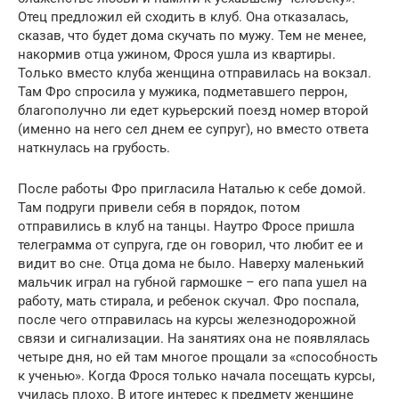
Отец предложил ей сходить в клуб. Она отказалась,
сказав, что будет дома скучать по мужу. Тем не менее,
накормив отца ужином, Фрося ушла из квартиры.
Только вместо клуба женщина отправилась на вокзал.
Там Фро спросила у мужика, подметавшего перрон,
благополучно ли едет курьерский поезд номер второй
(именно на него сел днем ее супруг), но вместо ответа
наткнулась на грубость.
После работы Фро пригласила Наталью к себе домой.
Там подруги привели себя в порядок, потом
отправились в клуб на танцы. Наутро Фросе пришла
телеграмма от супруга, где он говорил, что любит ее и
видит во сне. Отца дома не было. Наверху маленький
мальчик играл на губной гармошке – его папа ушел на
работу, мать стирала, и ребенок скучал. Фро поспала,
после чего отправилась на курсы железнодорожной
связи и сигнализации. На занятиях она не появлялась
четыре дня, но ей там многое прощали за «способность
к ученью». Когда Фрося только начала посещать курсы,
училась плохо. В итоге интерес к предмету женщине