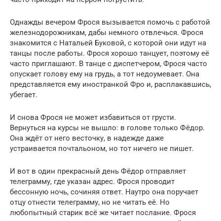
Однажды вечером Фрося вызывается помочь с работой
железнодорожникам, дабы немного отвлечься. Фрося
знакомится с Натальей Буковой, с которой они идут на
танцы после работы. Фрося хорошо танцует, поэтому её
часто приглашают. В танце с диспетчером, Фрося часто
опускает голову ему на грудь, а тот недоумевает. Она
представляется ему иностранкой Фро и, расплакавшись,
убегает.
И снова Фрося не может избавиться от грусти.
Вернуться на курсы не вышло: в голове только Фёдор.
Она ждёт от него весточку, в надежде даже
устраивается почтальоном, но тот ничего не пишет.
И вот в один прекрасный день Фёдор отправляет
телеграмму, где указан адрес. Фрося проводит
бессонную ночь, сочиняя ответ. Наутро она поручает
отцу отнести телеграмму, но не читать её. Но
любопытный старик всё же читает послание. Фрося