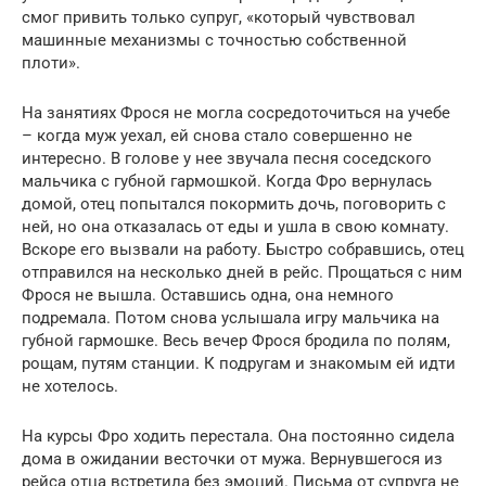
смог привить только супруг, «который чувствовал
машинные механизмы с точностью собственной
плоти».
На занятиях Фрося не могла сосредоточиться на учебе
– когда муж уехал, ей снова стало совершенно не
интересно. В голове у нее звучала песня соседского
мальчика с губной гармошкой. Когда Фро вернулась
домой, отец попытался покормить дочь, поговорить с
ней, но она отказалась от еды и ушла в свою комнату.
Вскоре его вызвали на работу. Быстро собравшись, отец
отправился на несколько дней в рейс. Прощаться с ним
Фрося не вышла. Оставшись одна, она немного
подремала. Потом снова услышала игру мальчика на
губной гармошке. Весь вечер Фрося бродила по полям,
рощам, путям станции. К подругам и знакомым ей идти
не хотелось.
На курсы Фро ходить перестала. Она постоянно сидела
дома в ожидании весточки от мужа. Вернувшегося из
рейса отца встретила без эмоций. Письма от супруга не