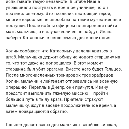
испытывать такую ненависть. В штабе Ивана
упрашивали поступать в военное училище, но он
противился этому. Этот мальчик настоящий герой,
многие взрослые не способны на такие мужественные
поступки. После войны офицеры планировали найти
мать мальчика, а в случае если ее не найдут, Ивана
заберет Катасоныч в свою семью для воспитания.
Холин сообщает, что Катасонычу велели явиться в
штаб. Мальчишка держит обиду на нового старшину на
то, что тот даже не попрощался. В этот момент
старшина был убит врагами. Вместо него будет Гальцев.
После многочисленных тренировок трое храбрецов:
Холин, мальчик и лейтенант отправились на военную
операцию. Переплыв Днепр, они прячутся. Ивану
предстоит выполнить тяжелую миссию – пройти
большой путь в тылу врага. Приятели страхуют
мальчишку, ждут в засаде продолжительное время, а
затем возвращаются обратно.
Гальцев делает заказ для мальчика такой же кинжал,