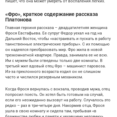
пишет, что она может умереть от воспаления лёгких.
«Фро», краткое содержание рассказа
Платонова
Главная героиня рассказа – двадцатилетняя женщина
Фрося Евстафьева. Ее супруг Федор уехал на год на
Дальний Восток, чтобы «настраивать и пускать в работу
таинственные электрические приборы». С их помощью
он надеялся преобразовать мир. Фро жила в новой
трехкомнатной квартире. Правда, занимала ее не всю.
Им с мужем были отведены только две комнаты. В
третьей жил вдовый отец Фро – машинист паровоза.
Из-за преклонного возраста ездил он не слишком
часто и числился резервным механиком.
Когда Фрося вернулась с вокзала, проводив мужа, отец
попросил поесть. Он хотел быть готовым на случай,
если его неожиданно вызовут на работу. Случалось это
редко – раз в три-четыре дня. Накормив отца, Фрося
ушла в свою комнату и сидела там, пребывая «в
блаженстве любви и памяти к уехавшему человеку».