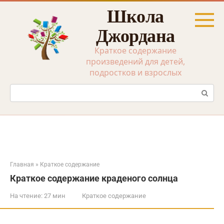
Перейти
Школа
к
контенту
Джордана
Краткое содержание
произведений для детей,
подростков и взрослых
Поиск:
Главная
»
Краткое содержание
Краткое содержание краденого солнца
На чтение:
27 мин
Краткое содержание