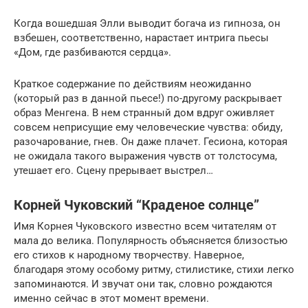
Когда вошедшая Элли выводит богача из гипноза, он
взбешен, соответственно, нарастает интрига пьесы
«Дом, где разбиваются сердца».
Краткое содержание по действиям неожиданно
(который раз в данной пьесе!) по-другому раскрывает
образ Менгена. В нем странный дом вдруг оживляет
совсем неприсущие ему человеческие чувства: обиду,
разочарование, гнев. Он даже плачет. Гесиона, которая
не ожидала такого выражения чувств от толстосума,
утешает его. Сцену прерывает выстрел…
Корней Чуковский “Краденое солнце”
Имя Корнея Чуковского известно всем читателям от
мала до велика. Популярность объясняется близостью
его стихов к народному творчеству. Наверное,
благодаря этому особому ритму, стилистике, стихи легко
запоминаются. И звучат они так, словно рождаются
именно сейчас в этот момент времени.