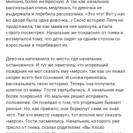
мнению, более интересную. А так как начальник
рассказывал очень медленно, то девочка не
выдержала и перебила рассказчика: «Это что! Вот у нас
во дворе была одна девоч­ка…» Свою историю Леля не
продолжила, так как мама на нее шикнула, а папа
строго посмот­рел. Начальник же покраснел от гнева и
возму­тился тому, что дети сидят за одним столом со
взрослыми и перебивают их.
Девочка напомнила то место, где начальник
остановился. И тут же заметила, что угоревший
пожарник не мог сказать ему «мерси», так как он лежал
скорее всего без сознания. И снова при­нялась
рассказывать свою историю. Теперь она получила
шлепок от мамы. Гости заулыбались. А начальник еще
более покраснел. Но мальчик решил исправить
положение. Он поведал о том, что угоревшие бывают
разные. Но, как правило, они бормочут сами не зная
чего. Так что вместо «караул», тот вполне мог сказать
«мерси». Гости засмеялись. Начальник, которого уже
трясло от гнева, сказал родителям: «Вы плохо