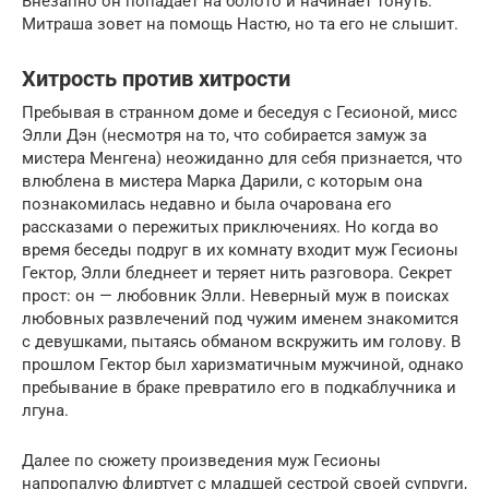
Внезапно он попадает на болото и начинает тонуть.
Митраша зовет на помощь Настю, но та его не слышит.
Хитрость против хитрости
Пребывая в странном доме и беседуя с Гесионой, мисс
Элли Дэн (несмотря на то, что собирается замуж за
мистера Менгена) неожиданно для себя признается, что
влюблена в мистера Марка Дарили, с которым она
познакомилась недавно и была очарована его
рассказами о пережитых приключениях. Но когда во
время беседы подруг в их комнату входит муж Гесионы
Гектор, Элли бледнеет и теряет нить разговора. Секрет
прост: он — любовник Элли. Неверный муж в поисках
любовных развлечений под чужим именем знакомится
с девушками, пытаясь обманом вскружить им голову. В
прошлом Гектор был харизматичным мужчиной, однако
пребывание в браке превратило его в подкаблучника и
лгуна.
Далее по сюжету произведения муж Гесионы
напропалую флиртует с младшей сестрой своей супруги,