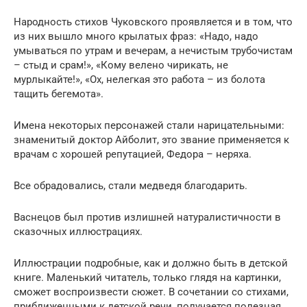
Народность стихов Чуковского проявляется и в том, что
из них вышло много крылатых фраз: «Надо, надо
умываться по утрам и вечерам, а нечистым трубочистам
– стыд и срам!», «Кому велено чирикать, не
мурлыкайте!», «Ох, нелегкая это работа – из болота
тащить бегемота».
Имена некоторых персонажей стали нарицательными:
знаменитый доктор Айболит, это звание применяется к
врачам с хорошей репутацией, Федора – неряха.
Все обрадовались, стали медведя благодарить.
Васнецов был против излишней натуралистичности в
сказочных иллюстрациях.
Иллюстрации подробные, как и должно быть в детской
книге. Маленький читатель, только глядя на картинки,
сможет воспроизвести сюжет. В сочетании со стихами,
приближенными к детской речи, получается полезная,