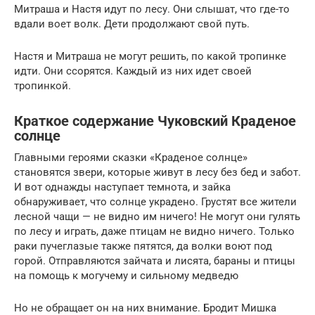
Митраша и Настя идут по лесу. Они слышат, что где-то
вдали воет волк. Дети продолжают свой путь.
Настя и Митраша не могут решить, по какой тропинке
идти. Они ссорятся. Каждый из них идет своей
тропинкой.
Краткое содержание Чуковский Краденое
солнце
Главными героями сказки «Краденое солнце»
становятся звери, которые живут в лесу без бед и забот.
И вот однажды наступает темнота, и зайка
обнаруживает, что солнце украдено. Грустят все жители
лесной чащи — не видно им ничего! Не могут они гулять
по лесу и играть, даже птицам не видно ничего. Только
раки пучеглазые также пятятся, да волки воют под
горой. Отправляются зайчата и лисята, бараны и птицы
на помощь к могучему и сильному медведю
Но не обращает он на них внимание. Бродит Мишка