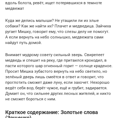
вдоль болота, ревёт, ищет потерявшихся в темноте
медвежат
Куда же делись малыши? Не утащили ли их злые
собаки? Как же найти их? Плачет и медведица. Зайчиха
ругает Мишку, говорит ему, что слезы делу не помогут.
А если вернуть на небо солнышко, медвежата сами
найдут путь домой.
Внимает мудрому совету сильный зверь. Свирепеет
медведь и спешит на реку, где притаился крокодил, в
пасти которого шар огненный горит — солнце краденое.
Просит Мишка зубастого вернуть на небо светило, но
зелёный дверь лишь смеётся в ответ и говорит, что
проглотить сможет даже луну, если захочет. Нехорошо
ведёт себя вор, берёт чужое, ещё и грубит, задирается.
Думает он, что сильнее других лесных жителей, и никто
не сможет бороться с ним.
Краткое содержание: Золотые слова
(Зощенко)