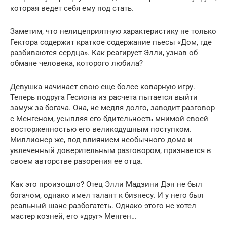
которая ведет себя ему под стать.
Заметим, что нелицеприятную характеристику не только
Гектора содержит краткое содержание пьесы «Дом, где
разбиваются сердца». Как реагирует Элли, узнав об
обмане человека, которого любила?
Девушка начинает свою еще более коварную игру.
Теперь подруга Гесиона из расчета пытается выйти
замуж за богача. Она, не медля долго, заводит разговор
с Менгеном, усыпляя его бдительность мнимой своей
восторженностью его великодушным поступком.
Миллионер же, под влиянием необычного дома и
увлеченный доверительным разговором, признается в
своем авторстве разорения ее отца.
Как это произошло? Отец Элли Мадзини Дэн не был
богачом, однако имел талант к бизнесу. И у него был
реальный шанс разбогатеть. Однако этого не хотел
мастер козней, его «друг» Менген…