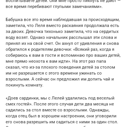
воспитыва­ете детей. Они мне просто пикнуть не дают —
все время перебивают глупыми замечаниями».
Бабушка все это время наблюдавшая за проис­ходящим,
заметила, что Леля вместо раскаяния продолжала есть
за двоих. Девочка тихонько за­метила, что на сердитых
воду возят. Однако на­чальник расслышал эти слова и
принял их на свой счет. Он ахнул от удивления и снова
обра­тился к родителям девочки: «Всякий раз, когда я
собираюсь к вам в гости и вспоминаю про ваших детей,
мне прямо неохота к вам идти». На этот раз папа
сказал, что из-за плохого поведения детей за столом
им не разрешается с этого времени ужи­нать со
взрослыми. А сейчас он предложил им до­пить чай и
покинуть комнату.
«Доев сардинки, мы с Лелей удалились под веселый
смех гостей». После этого случая дети два месяца не
садились за стол вместе со взрос­лыми. Однажды,
когда отец был в хорошем на­строении, они уговорили
его снова разрешить им садиться с ними за один стол.