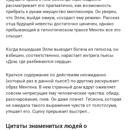
рассматривает его прагматично, как возможность
прибрать к рукам имущество миллионера. Он уверен,
что Элли, выйдя замуж, «создаст ему режим». Рассказ
отца будущей невесты достаточно циничен, однако
пребывающий в гипнотическом трансе Менген все это
слышит.
Когда вошедшая Элли выводит богача из гипноза, он
взбешен, соответственно, нарастает интрига пьесы
«Дом, где разбиваются сердца».
Краткое содержание по действиям неожиданно
(который раз в данной пьесе!) по-другому раскрывает
образ Менгена. В нем странный дом вдруг оживляет
совсем неприсущие ему человеческие чувства: обиду,
разочарование, гнев. Он даже плачет. Гесиона, которая
не ожидала такого выражения чувств от толстосума,
утешает его. Сцену прерывает выстрел…
Цитаты знаменитых людей о