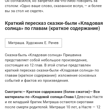
Он согласился, но запретил им что-либо говорить за
столом: «Одно ваше слово, сказанное вслух, — и более
вы за стол не сядете».
Краткий пересказ сказки-были «Кладовая
солнца» по главам (краткое содержание)
Митраша. Художник Е. Рачев
Сказка-быль «Кладовая солнца» Пришвина
представляет собой небольшое произведение,
состоящее из 12 глав. В этой статье представлен
краткий пересказ сказки-были «Кладовая солнца» по
главам (краткое содержание): изложение основных
событий и фактов из произведения.
Смотрите:
— Краткое содержание (более сжатое)
— Все
материалы по «Кладовой солнца»
Глава I
Девочка Настя
и ее младший братик Митраша остаются сиротами
после смерти родителей. Митраше 10 лет, а Насте — 12