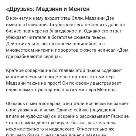
«Друзья»: Мадзини и Менген
В комнату к нему входит отец Элли, Мадзини Дэн
вместе с Гесионой. Та убеждает его не женить дочь на
бизнес-партнере из благодарности. Однако его ответ
убеждает читателя в богатстве сюжета пьесы.
Действительно, автор совсем нелинейно, а с
множеством интриг и поворотов сюжета написал «Дом,
где разбиваются сердца».
Краткое содержание по главам этой пьесы содержит
многочисленные свидетельства того, что мистер
Мадзини также не прост! Он по-своему выстраивает
свою шахматную партию против мистера Менгена.
Общаясь с миллионером, отец Элли всячески выражает
свое уважение к нему. Однако сейчас (ощущается
влияние чудо-дома) он искренно рассказывает Гесионе,
что на самом деле презирает богача, как человека
некомпетентного и недалекого. Относительно же
будущего брака с ним своей дочери, Мадзини