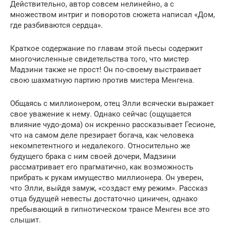
Действительно, автор совсем нелинейно, а с
множеством интриг и поворотов сюжета написал «Дом,
где разбиваются сердца».
Краткое содержание по главам этой пьесы содержит
многочисленные свидетельства того, что мистер
Мадзини также не прост! Он по-своему выстраивает
свою шахматную партию против мистера Менгена.
Общаясь с миллионером, отец Элли всячески выражает
свое уважение к нему. Однако сейчас (ощущается
влияние чудо-дома) он искренно рассказывает Гесионе,
что на самом деле презирает богача, как человека
некомпетентного и недалекого. Относительно же
будущего брака с ним своей дочери, Мадзини
рассматривает его прагматично, как возможность
прибрать к рукам имущество миллионера. Он уверен,
что Элли, выйдя замуж, «создаст ему режим». Рассказ
отца будущей невесты достаточно циничен, однако
пребывающий в гипнотическом трансе Менген все это
слышит.