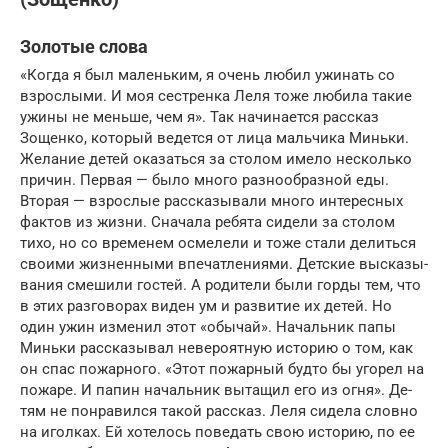
Золотые слова
«Когда я был маленьким, я очень любил ужи­нать со
взрослыми. И моя сестренка Леля тоже любила такие
ужины не меньше, чем я». Так на­чинается рассказ
Зощенко, который ведется от ли­ца мальчика Миньки.
Желание детей оказаться за столом имело несколько
причин. Первая — было много разнообразной еды.
Вторая — взрослые рас­сказывали много интересных
фактов из жизни. Сначала ребята сидели за столом
тихо, но со вре­менем осмелели и тоже стали делиться
своими жизненными впечатлениями. Детские высказы­
вания смешили гостей. А родители были горды тем, что
в этих разговорах виден ум и развитие их детей. Но
один ужин изменил этот «обычай». Начальник папы
Миньки рассказывал неве­роятную историю о том, как
он спас пожарного. «Этот пожарный будто бы угорел на
пожаре. И папин начальник вытащил его из огня». Де­
тям не понравился такой рассказ. Леля сидела словно
на иголках. Ей хотелось поведать свою историю, по ее