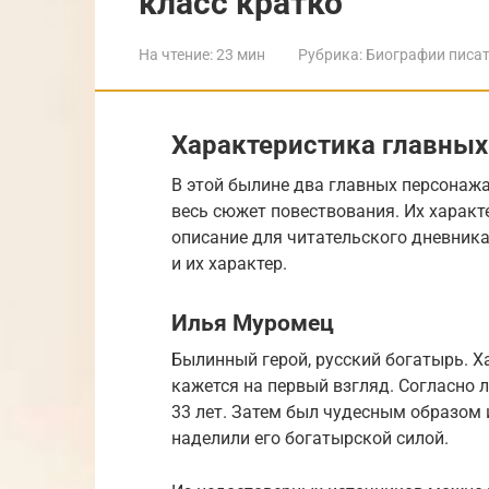
класс кратко
На чтение:
23 мин
Рубрика:
Биографии писат
Характеристика главны
В этой былине два главных персонажа
весь сюжет повествования. Их харак
описание для читательского дневника,
и их характер.
Илья Муромец
Былинный герой, русский богатырь. Х
кажется на первый взгляд. Согласно
33 лет. Затем был чудесным образом
наделили его богатырской силой.