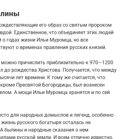
ылины
тождествляющие его образ со святым пророком
авдой. Единственное, что объединяет этих людей
й о годах жизни Ильи Муромца, но все
твуют о временах правления русских князей.
я можно причислить приблизительно к 970—1200
ил до рождества Христова. Получается, что между
сячи лет времени. К тому же считается, что
 кроме Пресвятой Богородицы, был вознесен
 телом. А мощи Ильи Муромца хранятся и по сей
есто для народных домыслов и легенд, особенно
и жизнь русского богатыря осталась не
 А былины и народные сказания о нем
елами русской земли. И всем отлично известно,