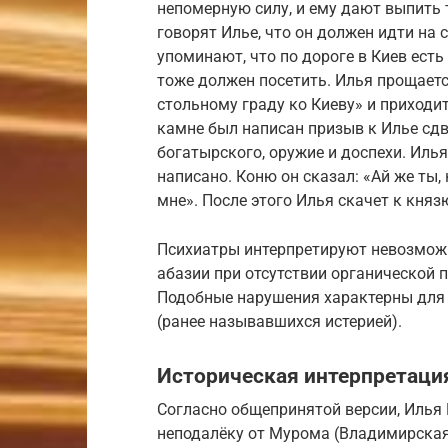
непомерную силу, и ему дают выпить 
говорят Илье, что он должен идти на
упоминают, что по дороге в Киев ест
тоже должен посетить. Илья прощаетс
стольному граду ко Киеву» и приходи
камне был написан призыв к Илье сдв
богатырского, оружие и доспехи. Илья
написано. Коню он сказал: «Ай же ты
мне». После этого Илья скачет к кня
Психиатры интерпретируют невозможн
абазии при отсутствии органической 
Подобные нарушения характерны для 
(ранее называвшихся истерией).
Историческая интерпретаци
Согласно общепринятой версии, Илья
неподалёку от Мурома (Владимирская