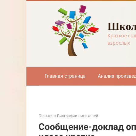
Перейти
к
контенту
Школ
Краткое со
взрослых
Главная страница
Анализ произве
Главная
»
Биографии писателей
Сообщение-доклад опи