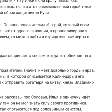
знать, что у Ильи были сразу несколько
утверждать, что это невымышленный герой тоже
ый образ защитников Руси.
о. Он явно положительный герой, который всем
олько от одного сказания, а проанализировать
ажем, то можно найти и отрицательные черты в
разговаривает с князем, когда тот обвиняет его
правителем, значит, имеет довольно гордый нрав.
ны, в которой описывается Калин-царь и его
как отправить богатыря на битву, князь Владимир
а рассказы про Соловья, Илья в одиночку идёт
 тем он не мог знать силу своего противника.
стал спотыкаться под соловьиным свистом.