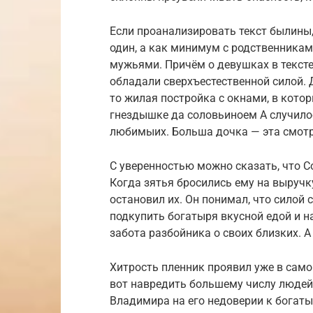
Если проанализировать текст былины,
один, а как минимум с родственниками
мужьями. Причём о девушках в тексте
обладали сверхъестественной силой. 
то жилая постройка с окнами, в кото
гнездышке да соловьиноем А случилось
любимыих. Больша дочка — эта смотр
С уверенностью можно сказать, что С
Когда зятья бросились ему на выручк
остановил их. Он понимал, что силой 
подкупить богатыря вкусной едой и 
забота разбойника о своих близких. А 
Хитрость пленник проявил уже в самом
вот навредить большему числу людей 
Владимира на его недоверии к богат