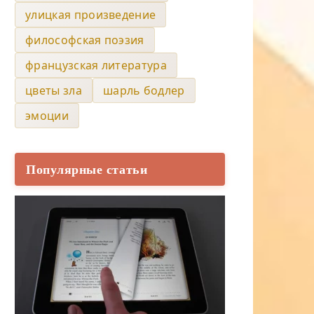
улицкая произведение
философская поэзия
французская литература
цветы зла
шарль бодлер
эмоции
Популярные статьи