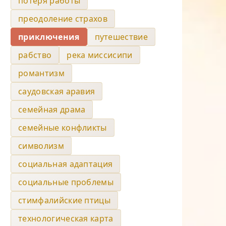
потеря работы
преодоление страхов
приключения
путешествие
рабство
река миссисипи
романтизм
саудовская аравия
семейная драма
семейные конфликты
символизм
социальная адаптация
социальные проблемы
стимфалийские птицы
технологическая карта