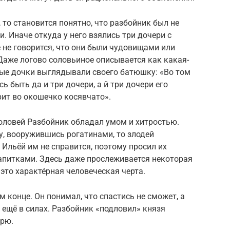
 то становится понятно, что разбойник был не
. Иначе откуда у него взялись три дочери с
 не говорится, что они были чудовищами или
Даже логово соловьиное описывается как какая-
рые дочки выглядывали своего батюшку: «Во том
 быть да и три дочери, а й три дочери его
ит во окошечко косявчато».
оловей Разбойник обладал умом и хитростью.
у, вооружившись рогатинами, то злодей
с Ильёй им не справится, поэтому просил их
напитками. Здесь даже прослеживается некоторая
это характе́рная человеческая черта.
 конце. Он понимал, что спастись не сможет, а
ещё в силах. Разбойник «подловил» князя
ырю.