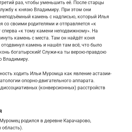
третий раз, чтобы уменьшить её. После старцы
 службу к князю Владимиру. При этом они
ь неподъёмный камень с надписью, который Илья
я со своими родителями и отправляется «к
т сперва «к тому камени неподвижному». На
инуть камень с места. Там он найдёт коня
 отодвинул камень и нашёл там всё, что было
, конь богатырский! Служи-ка ты верою-правдою
зю Владимиру.
ость ходить Ильи Муромца как явление астазии-
патологии опорно-двигательного аппарата.
диссоциативных (конверсионных) расстройств
я
 Муромец родился в деревне Карачарово,
 область).