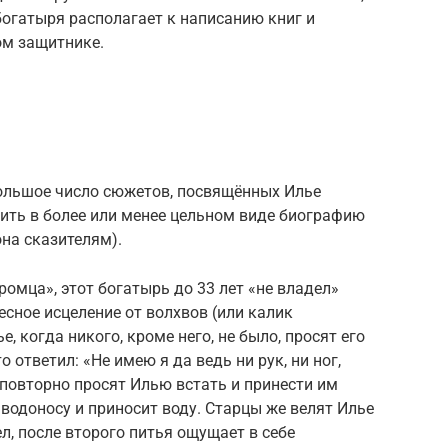
огатыря располагает к написанию книг и
м защитнике.
ольшое число сюжетов, посвящённых Илье
ить в более или менее цельном виде биографию
она сказителям).
омца», этот богатырь до 33 лет «не владел»
есное исцеление от волхвов (или калик
е, когда никого, кроме него, не было, просят его
о ответил: «Не имею я да ведь ни рук, ни ног,
 повторно просят Илью встать и принести им
к водоносу и приносит воду. Старцы же велят Илье
л, после второго питья ощущает в себе