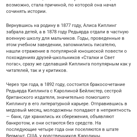
возможно, стала причиной, по которой она начал
сочинять истории.
Вернувшись на родину в 1877 году, Алиса Киплинг
забрала детей, а в 1878 году Редьярда отдали в частную
военную школу для мальчиков. Годы, проведенные в
этом учебном заведении, запомнились писателю,
нашли отражение в популярной юношеской повести о
похождениях друзей-школьников «Сталки и Свет
погас», сразу же сделавший Киплинга популярным как у
читателей, так и у критиков.
Через три года, в 1892 году, состоится бракосочетание
Редьярда Киплинга с Каролиной Бейлистер, сестрой
британского издателя, значительно помогшего
Киплингу в его литературной карьере. Отправившись в
медовый месяц, молодожены попадают в неприятность
— банк, где хранились их сбережения, объявляют
банкротом, и они остаются без средств. На
последующие четыре года они поселяются в штате
Вермонт, США, у родственников Каролины.