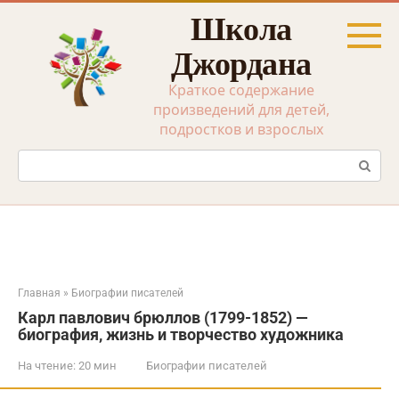
Перейти
Школа
к
контенту
Джордана
Краткое содержание
произведений для детей,
подростков и взрослых
Поиск:
Главная
»
Биографии писателей
Карл павлович брюллов (1799-1852) —
биография, жизнь и творчество художника
На чтение:
20 мин
Биографии писателей