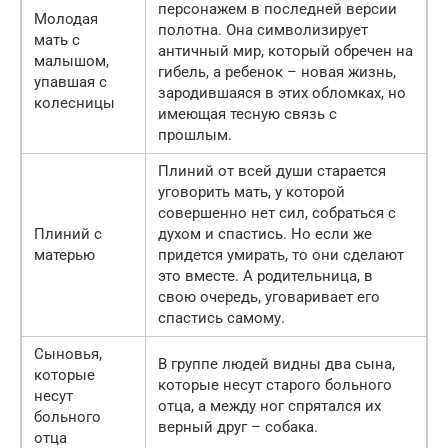
персонажем в последней версии
Молодая
полотна. Она символизирует
мать с
античный мир, который обречен на
малышом,
гибель, а ребенок – новая жизнь,
упавшая с
зародившаяся в этих обломках, но
колесницы
имеющая тесную связь с
прошлым.
Плиний от всей души старается
уговорить мать, у которой
совершенно нет сил, собраться с
Плиний с
духом и спастись. Но если же
матерью
придется умирать, то они сделают
это вместе. А родительница, в
свою очередь, уговаривает его
спастись самому.
Сыновья,
В группе людей видны два сына,
которые
которые несут старого больного
несут
отца, а между ног спрятался их
больного
верный друг – собака.
отца