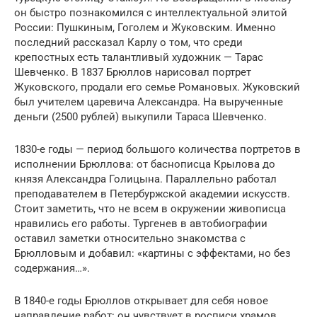
он быстро познакомился с интеллектуальной элитой
России: Пушкиным, Гоголем и Жуковским. Именно
последний рассказал Карлу о том, что среди
крепостных есть талантливый художник — Тарас
Шевченко. В 1837 Брюллов нарисовал портрет
Жуковского, продали его семье Романовых. Жуковский
был учителем царевича Александра. На вырученные
деньги (2500 рублей) выкупили Тараса Шевченко.
1830-е годы — период большого количества портретов в
исполнении Брюллова: от баснописца Крылова до
князя Александра Голицына. Параллельно работал
преподавателем в Петербуржской академии искусств.
Стоит заметить, что не всем в окружении живописца
нравились его работы. Тургенев в автобиографии
оставил заметки относительно знакомства с
Брюлловым и добавил: «картины с эффектами, но без
содержания…».
В 1840-е годы Брюллов открывает для себя новое
направление работ: он чувствует в росписи храмов.