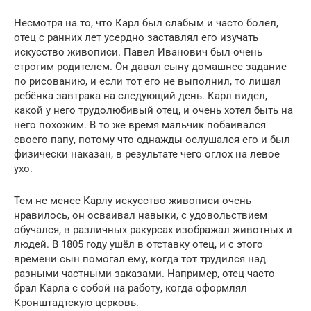
Несмотря на то, что Карл был слабым и часто болел,
отец с ранних лет усердно заставлял его изучать
искусство живописи. Павел Иванович был очень
строгим родителем. Он давал сыну домашнее задание
по рисованию, и если тот его не выполнил, то лишал
ребёнка завтрака на следующий день. Карл видел,
какой у него трудолюбивый отец, и очень хотел быть на
него похожим. В то же время мальчик побаивался
своего папу, потому что однажды ослушался его и был
физически наказан, в результате чего оглох на левое
ухо.
Тем не менее Карлу искусство живописи очень
нравилось, он осваивал навыки, с удовольствием
обучался, в различных ракурсах изображал животных и
людей. В 1805 году ушёл в отставку отец, и с этого
времени сын помогал ему, когда тот трудился над
разными частными заказами. Например, отец часто
брал Карла с собой на работу, когда оформлял
Кронштадтскую церковь.