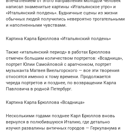
впечатлением от этого направления молодой человек
написал знаменитые картины «Итальянское утро» и
«Итальянский полдень». Будничные сцены из жизни
обычных людей получились невероятно трогательными
и наполненными чувствами.
Картина Карла Брюллова «Итальянский полдень»
Также «итальянский период» в работах Брюллова
отмечен большим количеством портретов: «Всадница»,
портрет Юлии Самойловой с арапчонком, портрет
музыканта Матвея Виельгорского — все эти творения
относятся именно к тому времени. Продолжается
череда портретов и позднее, по возвращении Карла
Павловича в родной Петербург.
Картина Карла Брюллова «Всадница»
Несколькими годами позднее Карл Брюллов вновь
вернулся в полюбившуюся Италию, где детально
изучил развалины античных городов — Геркуланума и