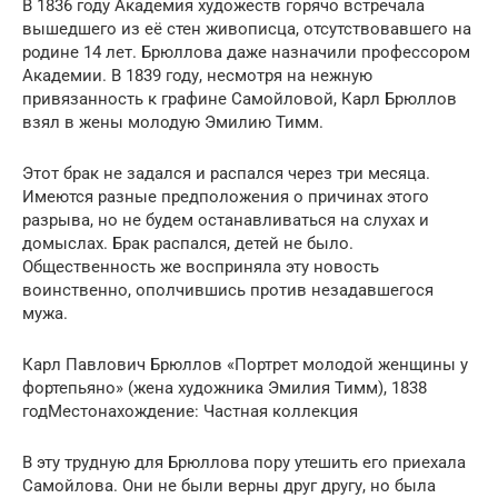
В 1836 году Академия художеств горячо встречала
вышедшего из её стен живописца, отсутствовавшего на
родине 14 лет. Брюллова даже назначили профессором
Академии. В 1839 году, несмотря на нежную
привязанность к графине Самойловой, Карл Брюллов
взял в жены молодую Эмилию Тимм.
Этот брак не задался и распался через три месяца.
Имеются разные предположения о причинах этого
разрыва, но не будем останавливаться на слухах и
домыслах. Брак распался, детей не было.
Общественность же восприняла эту новость
воинственно, ополчившись против незадавшегося
мужа.
Карл Павлович Брюллов «Портрет молодой женщины у
фортепьяно» (жена художника Эмилия Тимм), 1838
годМестонахождение: Частная коллекция
В эту трудную для Брюллова пору утешить его приехала
Самойлова. Они не были верны друг другу, но была