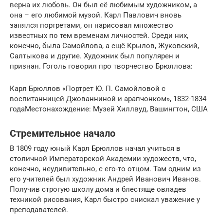
верна их любовь. Он был её любимым художником, а
она – его любимой музой. Карл Павлович вновь
занялся портретами, он нарисовал множество
известных по тем временам личностей. Среди них,
конечно, была Самойлова, а ещё Крылов, Жуковский,
Салтыкова и другие. Художник был популярен и
признан. Гоголь говорил про творчество Брюллова:
Карл Брюллов «Портрет Ю. П. Самойловой с
воспитанницей Джованниной и арапчонком», 1832-1834
годаМестонахождение: Музей Хиллвуд, Вашингтон, США
Стремительное начало
В 1809 году юный Карл Брюллов начал учиться в
столичной Императорской Академии художеств, что,
конечно, неудивительно, с его-то отцом. Там одним из
его учителей был художник Андрей Иванович Иванов.
Получив строгую школу дома и блестяще овладев
техникой рисования, Карл быстро снискал уважение у
преподавателей.