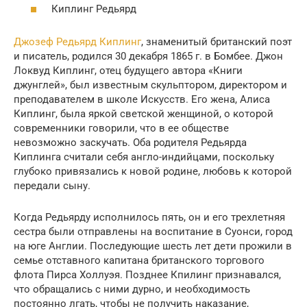
Киплинг Редьярд
Джозеф Редьярд Киплинг
, знаменитый британский поэт
и писатель, родился 30 декабря 1865 г. в Бомбее. Джон
Локвуд Киплинг, отец будущего автора «Книги
джунглей», был известным скульптором, директором и
преподавателем в школе Искусств. Его жена, Алиса
Киплинг, была яркой светской женщиной, о которой
современники говорили, что в ее обществе
невозможно заскучать. Оба родителя Редьярда
Киплинга считали себя англо-индийцами, поскольку
глубоко привязались к новой родине, любовь к которой
передали сыну.
Когда Редьярду исполнилось пять, он и его трехлетняя
сестра были отправлены на воспитание в Суонси, город
на юге Англии. Последующие шесть лет дети прожили в
семье отставного капитана британского торгового
флота Пирса Холлуэя. Позднее Кпилинг признавался,
что обращались с ними дурно, и необходимость
постоянно лгать, чтобы не получить наказание,