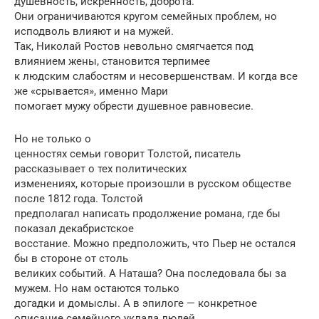
душевность, искренность, доброта.
Они ограничиваются кругом семейных проблем, но
исподволь влияют и на мужей.
Так, Николай Ростов невольно смягчается под
влиянием жены, становится терпимее
к людским слабостям и несовершенствам. И когда все
же «срывается», именно Мари
помогает мужу обрести душевное равновесие.
Но не только о
ценностях семьи говорит Толстой, писатель
рассказывает о тех политических
изменениях, которые произошли в русском обществе
после 1812 года. Толстой
предполагал написать продолжение романа, где бы
показал декабристское
восстание. Можно предположить, что Пьер не остался
бы в стороне от столь
великих событий. А Наташа? Она последовала бы за
мужем. Но нам остаются только
догадки и домыслы. А в эпилоге — конкретное
описание семейного уклада людей