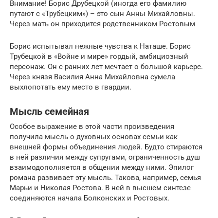
Внимание! Борис Друбецкой (иногда его фамилию
путают с «Трубецким») – это сын Анны Михайловны.
Через мать он приходится родственником Ростовым
Борис испытывал нежные чувства к Наташе. Борис
Трубецкой в «Войне и мире» гордый, амбициозный
персонаж. Он с ранних лет мечтает о большой карьере.
Через князя Василия Анна Михайловна сумела
выхлопотать ему место в гвардии.
Мысль семейная
Особое выражение в этой части произведения
получила мысль о духовных основах семьи как
внешней формы объединения людей. Будто стираются
в ней различия между супругами, ограниченность душ
взаимодополняется в общении между ними. Эпилог
романа развивает эту мысль. Такова, например, семья
Марьи и Николая Ростова. В ней в высшем синтезе
соединяются начала Болконских и Ростовых.