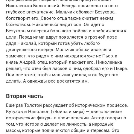
Николенька Болконский. Беседа произвела на него
глубокое впечатление. Мальчик обожает Безухова,
боготворит его. Своего отца также считает неким
божеством. Николенька видит сон. Он идет с
Безуховым впереди большого войска и приближается к
цели. Перед ними вдруг появляется в грозной позе
дядя Николай, который готов убить любого
двинувшегося вперед. Мальчик оборачивается и
замечает, что рядом с ним находится уже не Пьер, а
князь Андрей, отец, который ласкает его. Николенька
решает, что отец был ласков с ним, одобрял его и Пьера.
Они все хотят, чтобы мальчик учился, и он будет это
делать. А однажды все восхитятся им.
Вторая часть
Еще раз Толстой рассуждает об историческом процессе.
Кутузов и Наполеон («Война и мир») — две ключевые
исторические фигуры в произведении. Автор говорит о
том, что историю делает не личность, а народные
массы, которые подчиняются общим интересам. Это