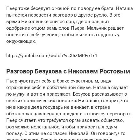
Пьер тоже беседует с женой по поводу ее брата. Наташа
пытается перевести разговор в другое русло. В это
время Николеньке снится сон, где он слышит
одобрение отцом замыслов Пьера. Мальчик решает
посвятить себя учению, чтобы вызвать гордость у
окружающих.
https://youtube.com/watch?v=X5ZMRFrr1r4
Разговор Безухова с Николаем Ростовым
Пьер чувствует себя в браке счастливым, видя
отражение себя в собственной семье. Наташа скучает
по мужу, и вот он приезжает. Безухов рассказывает о
свежих политических новостях Николаю, говорит, что
ни в какие дела государь не вникает, в стране
обстановка накалена до предела: готовится переворот.
Пьер считает, что требуется организовать общество,
возможно нелегальное, чтобы приносить людям
пользу. С этим не согласен Николай. Он говорит, что
давал присягу. Разные мнения высказывают о