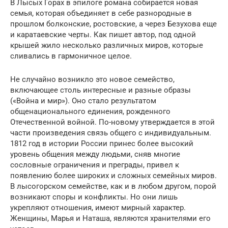
В Лысых Горах в эпилоге романа собирается новая
семья, которая объединяет в себе разнородные в
прошлом болконские, ростовские, а через Безухова еще
и каратаевские черты. Как пишет автор, под одной
крышей жило несколько различных миров, которые
сливались в гармоничное целое.
Не случайно возникло это новое семейство,
включающее столь интересные и разные образы
(«Война и мир»). Оно стало результатом
общенационального единения, рожденного
Отечественной войной. По-новому утверждается в этой
части произведения связь общего с индивидуальным.
1812 год в истории России принес более высокий
уровень общения между людьми, сняв многие
сословные ограничения и преграды, привел к
появлению более широких и сложных семейных миров.
В лысогорском семействе, как и в любом другом, порой
возникают споры и конфликты. Но они лишь
укрепляют отношения, имеют мирный характер.
Женщины, Марья и Наташа, являются хранителями его