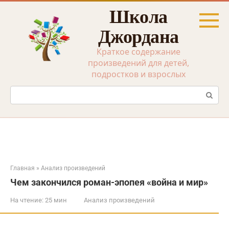
Перейти
Школа
к
контенту
Джордана
Краткое содержание
произведений для детей,
подростков и взрослых
Поиск:
Главная
»
Анализ произведений
Чем закончился роман-эпопея «война и мир»
На чтение:
25 мин
Анализ произведений