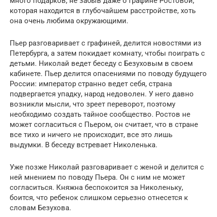
много подарков, не забыв даже о графине Ростовой,
которая находится в глубочайшем расстройстве, хоть
она очень любима окружающими.
Пьер разговаривает с графиней, делится новостями из
Петербурга, а затем покидает комнату, чтобы поиграть с
детьми. Николай ведет беседу с Безуховым в своем
кабинете. Пьер делится опасениями по поводу будущего
России: император странно ведет себя, страна
подвергается упадку, народ недоволен. У него давно
возникли мысли, что зреет переворот, поэтому
необходимо создать тайное сообщество. Ростов не
может согласиться с Пьером, он считает, что в стране
все тихо и ничего не происходит, все это лишь
выдумки. В беседу встревает Николенька.
Уже позже Николай разговаривает с женой и делится с
ней мнением по поводу Пьера. Он с ним не может
согласиться. Княжна беспокоится за Николеньку,
боится, что ребенок слишком серьезно отнесется к
словам Безухова.