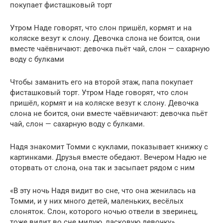
покупает фисташковый торт
Утром Наде говорят, что слон пришёл, кормят и на
коляске везут к слону. Девочка слона не боится, они
вместе чаёвничают: девочка пьёт чай, слон — сахарную
воду с булками
Чтобы заманить его на второй этаж, папа покупает
фисташковый торт. Утром Наде говорят, что слон
пришёл, кормят и на коляске везут к слону. Девочка
слона не боится, они вместе чаёвничают: девочка пьёт
чай, слон — сахарную воду с булками.
Надя знакомит Томми с куклами, показывает книжку с
картинками. Друзья вместе обедают. Вечером Надю не
оторвать от слона, она так и засыпает рядом с ним
«В эту ночь Надя видит во сне, что она женилась на
Томми, и у них много детей, маленьких, весёлых
слоняток. Слон, которого ночью отвели в зверинец,
тоже видит во сне милую, ласковую девочку».