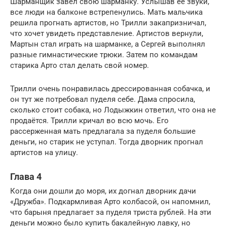
Шарманщик завёл свою шарманку. Услышав её звуки,
все люди на балконе встрепенулись. Мать мальчика
решила прогнать артистов, но Трилли закапризничал,
что хочет увидеть представление. Артистов вернули,
Мартын стал играть на шарманке, а Сергей выполнял
разные гимнастические трюки. Затем по командам
старика Арто стал делать свой номер.
Трилли очень понравилась дрессированная собачка, и
он тут же потребовал пуделя себе. Дама спросила,
сколько стоит собака, но Лодыжкин ответил, что она не
продаётся. Трилли кричал во всю мочь. Его
рассерженная мать предлагала за пуделя большие
деньги, но старик не уступал. Тогда дворник прогнал
артистов на улицу.
Глава 4
Когда они дошли до моря, их догнал дворник дачи
«Дружба». Подкармливая Арто колбасой, он напомнил,
что барыня предлагает за пуделя триста рублей. На эти
деньги можно было купить бакалейную лавку, но