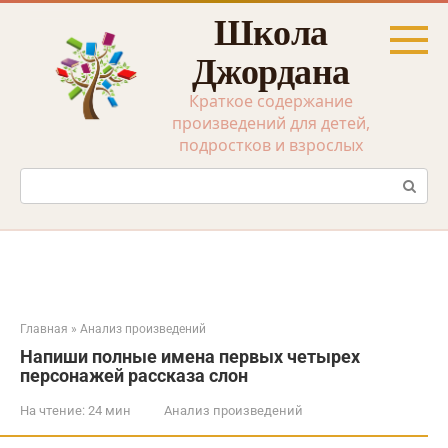
Перейти
Школа
к
контенту
Джордана
Краткое содержание
произведений для детей,
подростков и взрослых
Поиск:
Главная
»
Анализ произведений
Напиши полные имена первых четырех
персонажей рассказа слон
На чтение:
24 мин
Анализ произведений