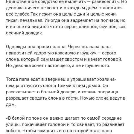
Единственное средство её вылечить — развеселить. Но
девочка ничего не хочет и с каждым днём становится
всё слабее.Так лежит она целые дни и целые ночи,
тихая, печальная. Иногда она задремлет на полчаса, но
и во сне ей видится что-то серое, длинное, скучное, как
осенний дождик.
Однажды она просит слона. Через полчаса папа
привозит ей «дорогую красивую игрушку» — серого
слона, который сам машет хвостом и качает головой.
Но девочка хочет настоящего, а не игрушечного.
Тогда папа едет в зверинец и упрашивает хозяина-
немца отпустить слона Томми к ним домой. Он
рассказывает о больной дочери, и хозяин зверинца
разрешает сводить слона в гости. Ночью слона ведут в
дом.
«В белой попоне он важно шагает по самой середине
улицы, покачивает головой и то свивает, то развивает
хобот». Чтобы заманить его на второй этаж, папа