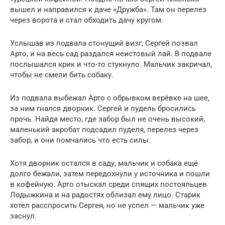
вышел и направился к даче «Дружба». Там он перелез
через ворота и стал обходить дачу кругом.
Услышав из подвала стонущий визг, Сергей позвал
Арто, и на весь сад раздался неистовый лай. В подвале
послышался крик и что-то стукнуло. Мальчик закричал,
чтобы не смели бить собаку.
Из подвала выбежал Арто с обрывком верёвке на шее,
за ним гнался дворник. Сергей и пудель бросились
прочь. Найдя место, где забор был не очень высокий,
маленький акробат подсадил пуделя, перелез через
забор, и они помчались что есть силы.
Хотя дворник остался в саду, мальчик и собака ещё
долго бежали, затем передохнули у источника и пошли
в кофейную. Арто отыскал среди спящих постояльцев
Лодыжкина и на радостях облизал ему лицо. Старик
хотел расспросить Сергея, но не успел — мальчик уже
заснул.