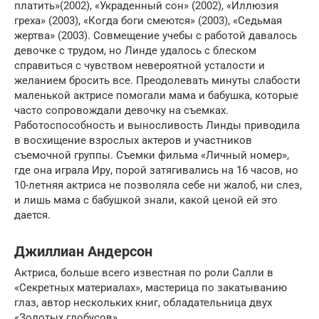
платить»(2002), «Украденный сон» (2002), «Иллюзия
греха» (2003), «Когда боги смеются» (2003), «Седьмая
жертва» (2003). Совмещение учебы с работой давалось
девочке с трудом, но Линде удалось с блеском
справиться с чувством невероятной усталости и
желанием бросить все. Преодолевать минуты слабости
маленькой актрисе помогали мама и бабушка, которые
часто сопровождали девочку на съемках.
Работоспособность и выносливость Линды приводила
в восхищение взрослых актеров и участников
съемочной группы. Съемки фильма «Личный номер»,
где она играла Иру, порой затягивались на 16 часов, но
10-летняя актриса не позволяла себе ни жалоб, ни слез,
и лишь мама с бабушкой знали, какой ценой ей это
дается.
Джиллиан Андерсон
Актриса, больше всего известная по роли Салли в
«Секретных материалах», мастерица по закатыванию
глаз, автор нескольких книг, обладательница двух
«Золотых глобусов».