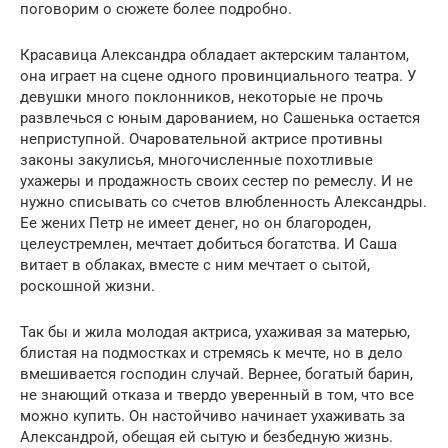
поговорим о сюжете более подробно.
Красавица Александра обладает актерским талантом,
она играет на сцене одного провинциального театра. У
девушки много поклонников, некоторые не прочь
развлечься с юным дарованием, но Сашенька остается
неприступной. Очаровательной актрисе противны
законы закулисья, многочисленные похотливые
ухажеры и продажность своих сестер по ремеслу. И не
нужно списывать со счетов влюбленность Александры.
Ее жених Петр не имеет денег, но он благороден,
целеустремлен, мечтает добиться богатства. И Саша
витает в облаках, вместе с ним мечтает о сытой,
роскошной жизни.
Так бы и жила молодая актриса, ухаживая за матерью,
блистая на подмостках и стремясь к мечте, но в дело
вмешивается господин случай. Вернее, богатый барин,
не знающий отказа и твердо уверенный в том, что все
можно купить. Он настойчиво начинает ухаживать за
Александрой, обещая ей сытую и безбедную жизнь.