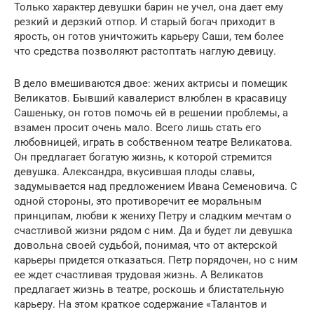
Только характер девушки барин не учел, она дает ему
резкий и дерзкий отпор. И старый богач приходит в
ярость, он готов уничтожить карьеру Саши, тем более
что средства позволяют растоптать наглую девицу.
В дело вмешиваются двое: жених актрисы и помещик
Великатов. Бывший кавалерист влюблен в красавицу
Сашеньку, он готов помочь ей в решении проблемы, а
взамен просит очень мало. Всего лишь стать его
любовницей, играть в собственном театре Великатова.
Он предлагает богатую жизнь, к которой стремится
девушка. Александра, вкусившая плоды славы,
задумывается над предложением Ивана Семеновича. С
одной стороны, это противоречит ее моральным
принципам, любви к жениху Петру и сладким мечтам о
счастливой жизни рядом с ним. Да и будет ли девушка
довольна своей судьбой, понимая, что от актерской
карьеры придется отказаться. Петр порядочен, но с ним
ее ждет счастливая трудовая жизнь. А Великатов
предлагает жизнь в театре, роскошь и блистательную
карьеру. На этом краткое содержание «Талантов и