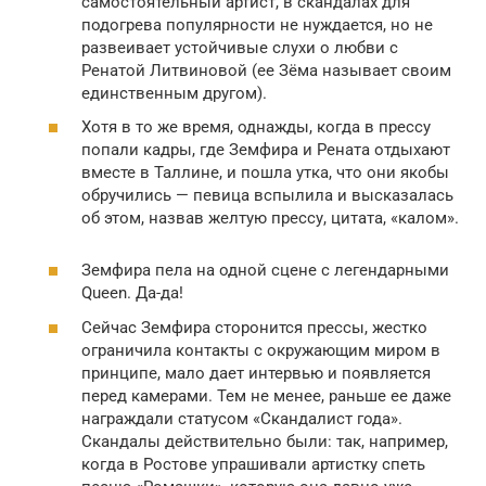
самостоятельный артист, в скандалах для
подогрева популярности не нуждается, но не
развеивает устойчивые слухи о любви с
Ренатой Литвиновой (ее Зёма называет своим
единственным другом).
Хотя в то же время, однажды, когда в прессу
попали кадры, где Земфира и Рената отдыхают
вместе в Таллине, и пошла утка, что они якобы
обручились — певица вспылила и высказалась
об этом, назвав желтую прессу, цитата, «калом».
Земфира пела на одной сцене с легендарными
Queen. Да-да!
Сейчас Земфира сторонится прессы, жестко
ограничила контакты с окружающим миром в
принципе, мало дает интервью и появляется
перед камерами. Тем не менее, раньше ее даже
награждали статусом «Скандалист года».
Скандалы действительно были: так, например,
когда в Ростове упрашивали артистку спеть