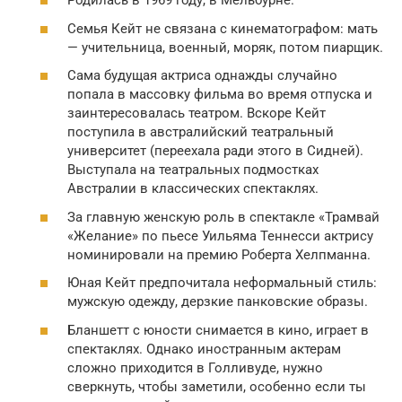
Родилась в 1969 году, в Мельбурне.
Семья Кейт не связана с кинематографом: мать
— учительница, военный, моряк, потом пиарщик.
Сама будущая актриса однажды случайно
попала в массовку фильма во время отпуска и
заинтересовалась театром. Вскоре Кейт
поступила в австралийский театральный
университет (переехала ради этого в Сидней).
Выступала на театральных подмостках
Австралии в классических спектаклях.
За главную женскую роль в спектакле «Трамвай
«Желание» по пьесе Уильяма Теннесси актрису
номинировали на премию Роберта Хелпманна.
Юная Кейт предпочитала неформальный стиль:
мужскую одежду, дерзкие панковские образы.
Бланшетт с юности снимается в кино, играет в
спектаклях. Однако иностранным актерам
сложно приходится в Голливуде, нужно
сверкнуть, чтобы заметили, особенно если ты