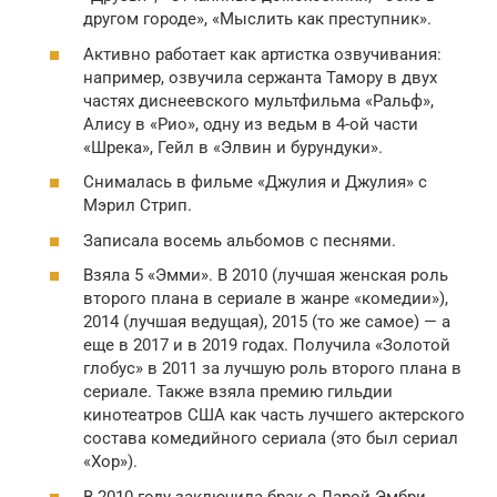
другом городе», «Мыслить как преступник».
Активно работает как артистка озвучивания:
например, озвучила сержанта Тамору в двух
частях диснеевского мультфильма «Ральф»,
Алису в «Рио», одну из ведьм в 4-ой части
«Шрека», Гейл в «Элвин и бурундуки».
Снималась в фильме «Джулия и Джулия» с
Мэрил Стрип.
Записала восемь альбомов с песнями.
Взяла 5 «Эмми». В 2010 (лучшая женская роль
второго плана в сериале в жанре «комедии»),
2014 (лучшая ведущая), 2015 (то же самое) — а
еще в 2017 и в 2019 годах. Получила «Золотой
глобус» в 2011 за лучшую роль второго плана в
сериале. Также взяла премию гильдии
кинотеатров США как часть лучшего актерского
состава комедийного сериала (это был сериал
«Хор»).
В 2010 году заключила брак с Ларой Эмбри,