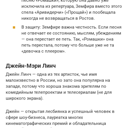
песню «Ромашки», которую она давно уже
исключила из репертуара, Земфира вместо этого
спела «Аривидерчи» («Прощай») и пообещала
никогда не возвращаться в Ростов.
В защиту: Земфире важна честность. Если песня
не отвечает ее состоянию, мыслям, убеждениям
— она перестает ее петь. Так, «Ромашки» она
петь перестала, потому что больше уже не та
«девочка с плеером».
Джейн-Мэри Линч
Джейн Линч — одна из тех артисток, чье имя
малоизвестно в России, но зато она популярна на
западе, потому что хороша знакома зрителям по
комедийным телепроектам и телесериалам (не для
широкого экрана).
Джейн — открытая лесбиянка и успешный человек в
сфере шоу-бизнеса, лауреатка многих
кинематографических премий и обладательница