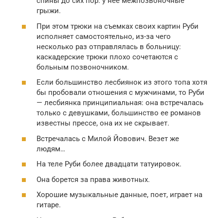
спины до сих пор: у нее межпозвоночные
грыжи.
При этом трюки на съемках своих картин Руби
исполняет самостоятельно, из-за чего
несколько раз отправлялась в больницу:
каскадерские трюки плохо сочетаются с
больным позвоночником.
Если большинство лесбиянок из этого топа хотя
бы пробовали отношения с мужчинами, то Руби
— лесбиянка принципиальная: она встречалась
только с девушками, большинство ее романов
известны прессе, она их не скрывает.
Встречалась с Милой Йовович. Везет же
людям…
На теле Руби более двадцати татуировок.
Она борется за права животных.
Хорошие музыкальные данные, поет, играет на
гитаре.