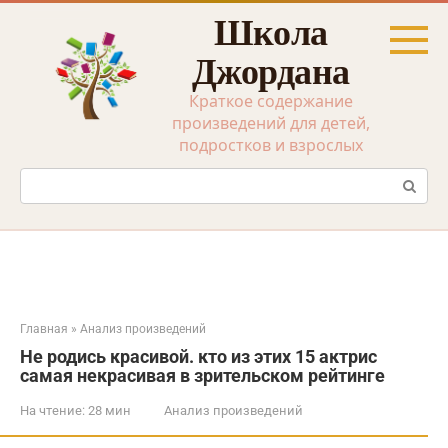
Перейти
Школа
к
контенту
Джордана
Краткое содержание
произведений для детей,
подростков и взрослых
Поиск:
Главная
»
Анализ произведений
Не родись красивой. кто из этих 15 актрис
самая некрасивая в зрительском рейтинге
На чтение:
28 мин
Анализ произведений