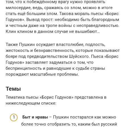
том, что к побеждённому врагу нужно проявлять
милосердие, ведь, сражаясь со злом, можно в итоге
стать ещё большим злом. Такова мораль пьесы «Борис
Годунов». Вывод прост: необходимо быть благородным
и честным даже на тропе войны с несправедливостью.
Клин клином в данном случае не вышибают…
Также Пушкин осуждает властолюбие, подлость,
жестокость и безнравственность, которые показывают
бояре под предводительством Шуйского. Пьеса «Борис
Годунов» заставляет задуматься о том, что
беспринципность и равнодушие к судьбе страны
порождают масштабные проблемы.
Темы
Тематика пьесы «Борис Годунов» представлена в
нижеследующем списке:
Быт и нравы
– Пушкин постарался как можно
более точно отобразить то, каким был русский