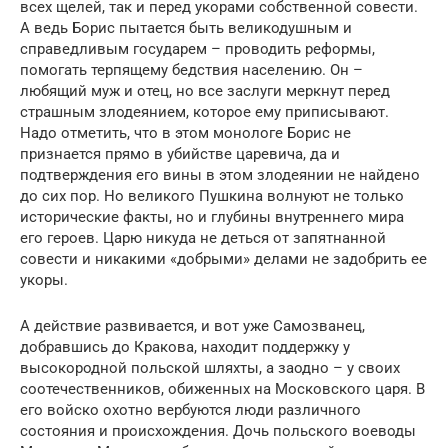
всех щелей, так и перед укорами собственной совести.
А ведь Борис пытается быть великодушным и
справедливым государем – проводить реформы,
помогать терпящему бедствия населению. Он –
любящий муж и отец, но все заслуги меркнут перед
страшным злодеянием, которое ему приписывают.
Надо отметить, что в этом монологе Борис не
признается прямо в убийстве царевича, да и
подтверждения его вины в этом злодеянии не найдено
до сих пор. Но великого Пушкина волнуют не только
исторические факты, но и глубины внутреннего мира
его героев. Царю никуда не деться от запятнанной
совести и никакими «добрыми» делами не задобрить ее
укоры.
А действие развивается, и вот уже Самозванец,
добравшись до Кракова, находит поддержку у
высокородной польской шляхты, а заодно – у своих
соотечественников, обиженных на Московского царя. В
его войско охотно вербуются люди различного
состояния и происхождения. Дочь польского воеводы