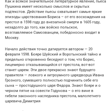
Как и всякое значительное литературное явление, пьеса
Пушкина имеет несколько смыслов и скрытых
подтекстов. Действие пьесы охватывает самые яркие
эпизоды царствования Бориса – от его восхождения на
престол в 1598 году до внезапной смерти в 1605 году,
незадолго до того, как войско польское,
возглавляемое Самозванцем, победоносно входит в
Москву.
Начало действия точно датируется автором — 20
февраля 1598. Бояре Шуйский и Воротынский тайно и
предельно откровенно беседуют о том, что Борис,
лицемерно отказывающийся от престола, вот-вот
станет царем. Эти двое прекрасно знают будущего
правителя — ловкого и хитроумного царедворца Ивана
Грозного, сумевшего полностью подчинить себе его
сына — простодушного царя Федора. Знают бояре и о
черном пятне на совести Годунова – о его вине в
гибели законного наследника престола, малолетнего
царевича Димитрия