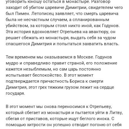
уговорить юношу остаться в монастыре. Разговор
заходит об убитом царевиче Димитрии, свидетелем чего
был Пимен. Летописец заявляет, что смерть царевича
была не несчастным случаем, а спланированным
убийством, за которым стоял никто иной, как Годунов.
Эта история вдохновляет Отрепьева на авантюру, он
решает сбежать из монастыря, выдать себя за чудом
спасшегося Димитрия и попытаться захватить власть.
Тем временем мы оказываемся в Москве. Годунов
мудро и справедливо правит страной, его положение
кажется незыблемым, но сам царь постоянно
испытывает беспокойство. В этот момент
подтверждается причастность Бориса к смерти
Димитрия, этот грех тяжким грузом лежит на сердце
государя.
В этот момент мы снова переносимся к Отрепьеву,
который сбегает из монастыря и пытается уйти в Литву,
сбегая от приставов, которые ищут беглого инока. С
помощью хитрости он успешно отводит погоню от себя