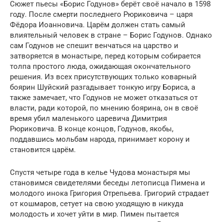
Сюжет пьесы «Борис Годунов» берёт своё начало в 1598
году. После смерти последнего Рюриковича – царя
Фёдора Иоанновича. Царём должен стать самый
влиятельный человек в стране – Борис Годунов. Однако
сам Годунов не спешит венчаться на царство и
затворяется в монастыре, перед которым собирается
толпа простого люда, ожидающая окончательного
решения. Из всех присутствующих только коварный
боярин Шуйский разгадывает тонкую игру Бориса, а
также замечает, что Годунов не может отказаться от
власти, ради которой, по мнению боярина, он в своё
время убил маленького царевича Димитрия
Рюриковича. В конце концов, Годунов, якобы,
поддавшись мольбам народа, принимает корону и
становится царём.
Спустя четыре года в келье Чудова монастыря мы
становимся свидетелями беседы летописца Пимена и
молодого инока Григория Отрепьева. Григорий страдает
от кошмаров, сетует на свою уходящую в никуда
молодость и хочет уйти в мир. Пимен пытается