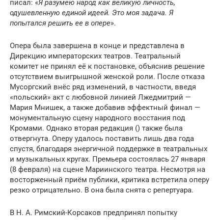
писал: «
Я разумею народ как великую личность,
одушевленную единой идеей. Это моя задача. Я
попытался решить ее в опере
».
Опера была завершена в конце и представлена в
Дирекцию императорских театров. Театральный
комитет не принял её к постановке, объяснив решение
отсутствием выигрышной женской роли. После отказа
Мусоргский внёс ряд изменений, в частности, введя
«польский» акт с любовной линией Лжедмитрий —
Мария Мнишек, а также добавив эффектный финал —
монументальную сцену народного восстания под
Кромами. Однако вторая редакция () также была
отвергнута. Оперу удалось поставить лишь два года
спустя, благодаря энергичной поддержке в театральных
и музыкальных кругах. Премьера состоялась 27 января
(8 февраля) на сцене Мариинского театра. Несмотря на
восторженный приём публики, критика встретила оперу
резко отрицательно. В она была снята с репертуара.
В Н. А. Римский-Корсаков предпринял попытку