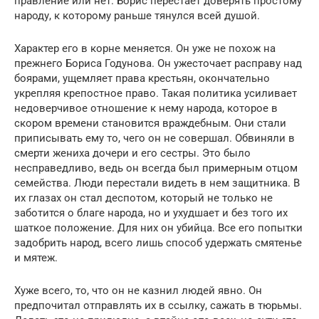
правление или нет. Борис перестает доверять простому
народу, к которому раньше тянулся всей душой.
Характер его в корне меняется. Он уже не похож на
прежнего Бориса Годунова. Он ужесточает расправу над
боярами, ущемляет права крестьян, окончательно
укрепляя крепостное право. Такая политика усиливает
недоверчивое отношение к нему народа, которое в
скором времени становится враждебным. Они стали
приписывать ему то, чего он не совершал. Обвиняли в
смерти жениха дочери и его сестры. Это было
несправедливо, ведь он всегда был примерным отцом
семейства. Люди перестали видеть в нем защитника. В
их глазах он стал деспотом, который не только не
заботится о благе народа, но и ухудшает и без того их
шаткое положение. Для них он убийца. Все его попытки
задобрить народ, всего лишь способ удержать смятенье
и мятеж.
Хуже всего, то, что он не казнил людей явно. Он
предпочитал отправлять их в ссылку, сажать в тюрьмы.