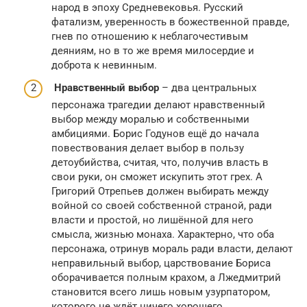
народ в эпоху Средневековья. Русский
фатализм, уверенность в божественной правде,
гнев по отношению к неблагочестивым
деяниям, но в то же время милосердие и
доброта к невинным.
Нравственный выбор
– два центральных
персонажа трагедии делают нравственный
выбор между моралью и собственными
амбициями. Борис Годунов ещё до начала
повествования делает выбор в пользу
детоубийства, считая, что, получив власть в
свои руки, он сможет искупить этот грех. А
Григорий Отрепьев должен выбирать между
войной со своей собственной страной, ради
власти и простой, но лишённой для него
смысла, жизнью монаха. Характерно, что оба
персонажа, отринув мораль ради власти, делают
неправильный выбор, царствование Бориса
оборачивается полным крахом, а Лжедмитрий
становится всего лишь новым узурпатором,
которого не ждёт ничего хорошего.