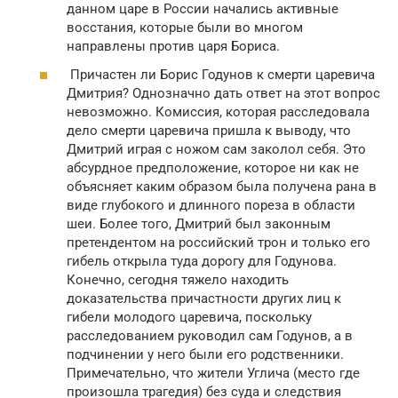
данном царе в России начались активные
восстания, которые были во многом
направлены против царя Бориса.
Причастен ли Борис Годунов к смерти царевича
Дмитрия? Однозначно дать ответ на этот вопрос
невозможно. Комиссия, которая расследовала
дело смерти царевича пришла к выводу, что
Дмитрий играя с ножом сам заколол себя. Это
абсурдное предположение, которое ни как не
объясняет каким образом была получена рана в
виде глубокого и длинного пореза в области
шеи. Более того, Дмитрий был законным
претендентом на российский трон и только его
гибель открыла туда дорогу для Годунова.
Конечно, сегодня тяжело находить
доказательства причастности других лиц к
гибели молодого царевича, поскольку
расследованием руководил сам Годунов, а в
подчинении у него были его родственники.
Примечательно, что жители Углича (место где
произошла трагедия) без суда и следствия