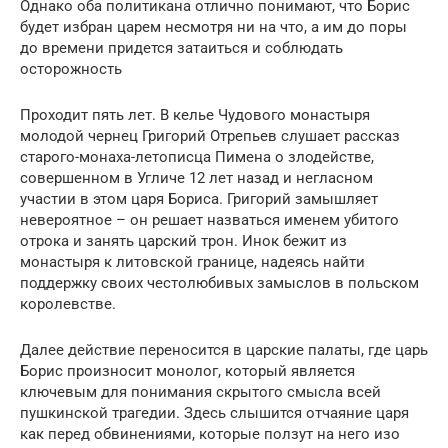
Однако оба политикана отлично понимают, что Борис
будет избран царем несмотря ни на что, а им до поры
до времени придется затаиться и соблюдать
осторожность
Проходит пять лет. В келье Чудового монастыря
молодой чернец Григорий Отрепьев слушает рассказ
старого-монаха-летописца Пимена о злодействе,
совершенном в Угличе 12 лет назад и негласном
участии в этом царя Бориса. Григорий замышляет
невероятное – он решает назваться именем убитого
отрока и занять царский трон. Инок бежит из
монастыря к литовской границе, надеясь найти
поддержку своих честолюбивых замыслов в польском
королевстве.
Далее действие переносится в царские палаты, где царь
Борис произносит монолог, который является
ключевым для понимания скрытого смысла всей
пушкинской трагедии. Здесь слышится отчаяние царя
как перед обвинениями, которые ползут на него изо