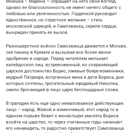
Мнишка – Марина — обращает на него свой взгляд,
однако ее благосклонность не имеет ничего общего с
любовью или увлеченностью. Гордячкой руководит
единственное, но страстное желание – стать
московской царицей, и Самозванец, скрепя сердце,
вынужден принять ее вызов.
Разношерстное войско Самозванца движется к Москве,
сея панику в Кремле и вызывая все более явное
одобрение в народе. Перед читателем мелькает
калейдоскоп лиц: встревоженный, но сохраняющий
царское достоинство Борис, лживые бояре-изменники,
мудрый Патриарх, испуганные жена и дети Бориса, дни
которых сочтены, трогательный юродивый Николка,
смело бросающий в лицо царю беспощадные слова.
В трагедии есть еще одно немаловажное действующее
лицо – народ. Живой и изменчивый, этот народ то в
едином порыве бежит к монастырю умолять Бориса
взойти на царство, то через считанные годы начинает
его ненавидеть, то радостно приветствует Самозванца