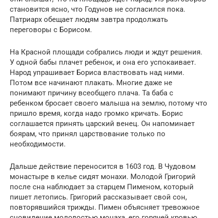
становится ясно, что Годунов не согласился пока.
Патриарх обещает людям завтра продолжать
переговоры с Борисом.
На Красной площади собрались люди и ждут решения.
У одной бабы плачет ребенок, и она его успокаивает.
Народ упрашивает Бориса властвовать над ними.
Потом все начинают плакать. Многие даже не
понимают причину всеобщего плача. Та баба с
ребенком бросает своего малыша на землю, потому что
пришло время, когда надо громко кричать. Борис
соглашается принять царский венец. Он напоминает
боярам, что принял царствование только по
необходимости.
Дальше действие переносится в 1603 год. В Чудовом
монастыре в келье сидят монахи. Молодой Григорий
после сна наблюдает за старцем Пименом, который
пишет летопись. Григорий рассказывает свой сон,
повторявшийся трижды. Пимен объясняет тревожное
сновидение молодостью монаха, его горячей кровью.