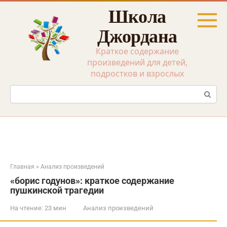
Перейти
Школа
к
контенту
Джордана
Краткое содержание
произведений для детей,
подростков и взрослых
Поиск:
Главная
»
Анализ произведений
«борис годунов»: краткое содержание
пушкинской трагедии
На чтение:
23 мин
Анализ произведений