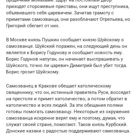
приходят сторожевые приставы, они ищут преступника,
объявившего себя царевичем. Зачитав грамоту с
приметами самозванца, они разоблачают Отрепьева, но
Григорий сбегает от них.
В Москве князь Пушкин сообщает князю Шуйскому о
самозванце. Шуйский поражен, на следующий день он
является к Борису Годунову и сообщает новость ему.
Борис Годунов напуган, он начинает выспрашивать у
Шуйского, точно ли царевич Димитрий был убит тогда.
Борис грозит Шуйскому.
Самозванец в Кракове обещает католическому
священнику, что он, истинный правитель Руси, воссядет
на престоле и примет католичество, а потом обратит в
католичество и всех людей. За эти обещания поляки
готовы помогать самозванцу. Некоторые из окружения
самозванца искренне верят ему и поэтому, думая, что
служат своей стране, помогают. Таков князь Курбский.
Донские казаки с радостью поддерживают самозванца.