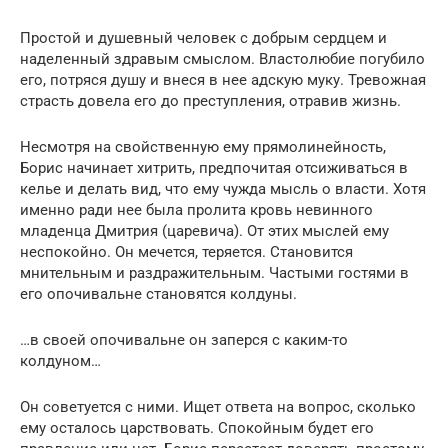
Простой и душевный человек с добрым сердцем и
наделенный здравым смыслом. Властолюбие погубило
его, потряся душу и внеся в нее адскую муку. Тревожная
страсть довела его до преступления, отравив жизнь.
Несмотря на свойственную ему прямолинейность,
Борис начинает хитрить, предпочитая отсиживаться в
келье и делать вид, что ему чужда мысль о власти. Хотя
именно ради нее была пролита кровь невинного
младенца Дмитрия (царевича). От этих мыслей ему
неспокойно. Он мечется, теряется. Становится
мнительным и раздражительным. Частыми гостями в
его опочивальне становятся колдуны.
…в своей опочивальне он заперся с каким-то
колдуном…
Он советуется с ними. Ищет ответа на вопрос, сколько
ему осталось царствовать. Спокойным будет его