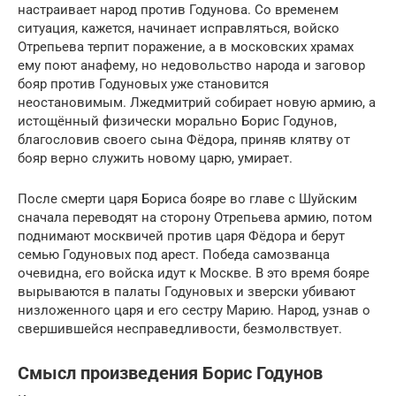
настраивает народ против Годунова. Со временем
ситуация, кажется, начинает исправляться, войско
Отрепьева терпит поражение, а в московских храмах
ему поют анафему, но недовольство народа и заговор
бояр против Годуновых уже становится
неостановимым. Лжедмитрий собирает новую армию, а
истощённый физически морально Борис Годунов,
благословив своего сына Фёдора, приняв клятву от
бояр верно служить новому царю, умирает.
После смерти царя Бориса бояре во главе с Шуйским
сначала переводят на сторону Отрепьева армию, потом
поднимают москвичей против царя Фёдора и берут
семью Годуновых под арест. Победа самозванца
очевидна, его войска идут к Москве. В это время бояре
вырываются в палаты Годуновых и зверски убивают
низложенного царя и его сестру Марию. Народ, узнав о
свершившейся несправедливости, безмолвствует.
Смысл произведения Борис Годунов