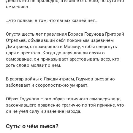
Делать это не прилюдно, а втайне ото всех, но сути это
не меняло.
…что пользы в том, что явных казней нет…
Спустя шесть лет правления Бориса Годунова Григорий
Отрепьев, объявивший себя покойным царевичем
Дмитрием, отправляется в Москву, чтобы свергнуть
царя с престола. Когда до царя дошли слухи о
самозванце, он приказывает арестовывать всех, кто
хоть слово молвит о нем.
В разгар войны с Лжедмитрием, Годунов внезапно
заболевает и скоропостижно умирает.
Образ Годунова – это образ типичного самодержавца,
закончившего правление трагично по той причине, что
он не учел силу и значение народа.
Суть: о чём пьеса?