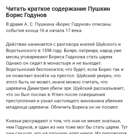
Читать краткое содержание Пушкин
Борис Годунов
В драме А. С. Пушкина «Борис Годунов» описаны
события конца 16 и начала 17 века.
Действие начинается с разговора князей Шуйского и
Воротынского в 1598 году. Бояре, патриарх, народ уже
месяц уговаривают Бориса Годунова стать царем.
Однако он сидит в монастыре и не выходит.
Воротынский беспокоится, что будет, если Борис так и
не пожелает взойти на престол. Шуйский уверен, что
этого быть не может, иначе можно считать, что
царевича Димитрия убили зря. Шуйский рассказывает,
что он был послан в Углич после совершения
преступления и узнал настоящего виновника убиения
младенца царевича. Обличить Бориса он не посмел.
Князья рассуждают о том, что они не менее знатные,
чем Годунов, и один из них тоже мог бы стать царем. Тут
они слышат, что на площадь идет народ. Из разговоров