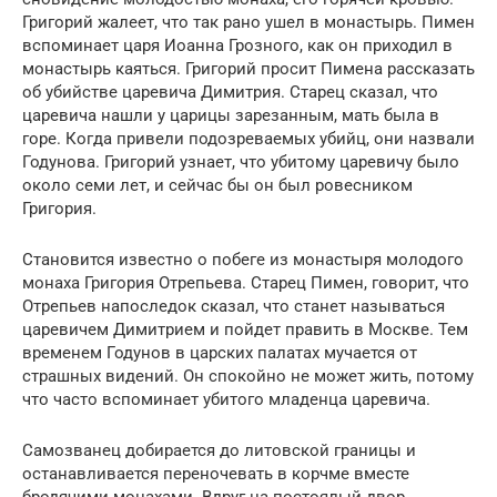
Григорий жалеет, что так рано ушел в монастырь. Пимен
вспоминает царя Иоанна Грозного, как он приходил в
монастырь каяться. Григорий просит Пимена рассказать
об убийстве царевича Димитрия. Старец сказал, что
царевича нашли у царицы зарезанным, мать была в
горе. Когда привели подозреваемых убийц, они назвали
Годунова. Григорий узнает, что убитому царевичу было
около семи лет, и сейчас бы он был ровесником
Григория.
Становится известно о побеге из монастыря молодого
монаха Григория Отрепьева. Старец Пимен, говорит, что
Отрепьев напоследок сказал, что станет называться
царевичем Димитрием и пойдет править в Москве. Тем
временем Годунов в царских палатах мучается от
страшных видений. Он спокойно не может жить, потому
что часто вспоминает убитого младенца царевича.
Самозванец добирается до литовской границы и
останавливается переночевать в корчме вместе
бродячими монахами. Вдруг на постоялый двор