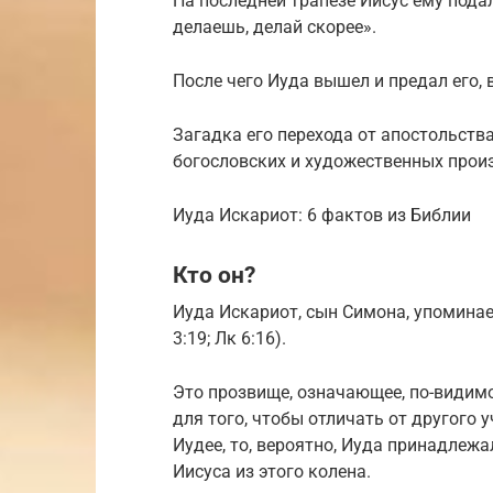
На последней трапезе Иисус ему подал
делаешь, делай скорее».
После чего Иуда вышел и предал его,
Загадка его перехода от апостольств
богословских и художественных прои
Иуда Искариот: 6 фактов из Библии
Кто он?
Иуда Искариот, сын Симона, упоминае
3:19; Лк 6:16).
Это прозвище, означающее, по-видимом
для того, чтобы отличать от другого 
Иудее, то, вероятно, Иуда принадлеж
Иисуса из этого колена.