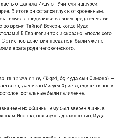
асть отдаляла Иуду от Учителя и друзей,
ие. В итоге он остался глух к откровенным,
чательно определился в своем предательстве.
 во время Тайной Вечери, когда Иуда
толами! В Евангелии так и сказано: «после сего
. С этих пор действия предателя были уже не
виями врага рода человеческого.
мона) —
постолов, учеников Иисуса Христа; единственный
остолов, остальные были галилеяне.
азначеем их общины: ему был вверен ящик, в
словам Иоанна, пользуясь должностью, Иуда