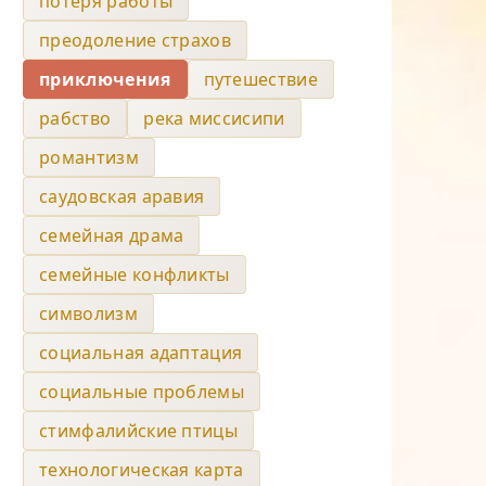
потеря работы
преодоление страхов
приключения
путешествие
рабство
река миссисипи
романтизм
саудовская аравия
семейная драма
семейные конфликты
символизм
социальная адаптация
социальные проблемы
стимфалийские птицы
технологическая карта