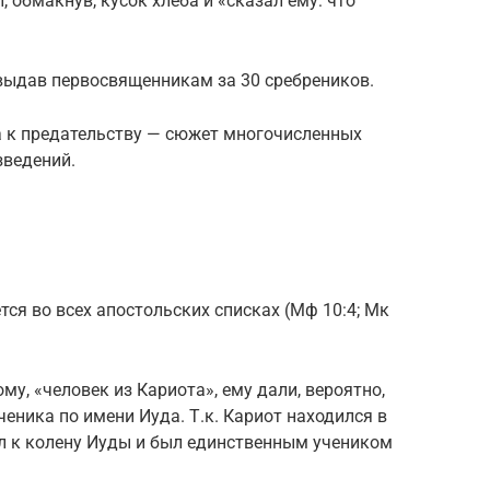
, обмакнув, кусок хлеба и «сказал ему: что
 выдав первосвященникам за 30 сребреников.
а к предательству — сюжет многочисленных
зведений.
тся во всех апостольских списках (Мф 10:4; Мк
у, «человек из Кариота», ему дали, вероятно,
ученика по имени Иуда. Т.к. Кариот находился в
ал к колену Иуды и был единственным учеником