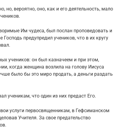
о, но, вероятно, оно, как и его деятельность, мало
учеников.
творимые Им чудеса, был послан проповедовать и
 Господь предупредил учеников, что в их кругу
звал.
ых учеников: он был казначеем и при этом,
ании, когда женщина возлила на голову Иисуса
учше было бы это миро продать, а деньги раздать
ал ученикам, что один из них предаст Его.
свои услуги первосвященникам, в Гефсиманском
целовав Учителя. За свое предательство
ов.