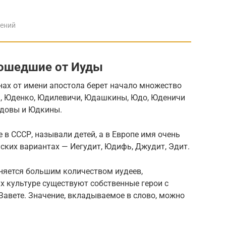
дений
зошедшие от Иуды
анах от имени апостола берет начало множество
 Юденко, Юдилевичи, Юдашкины, Юдо, Юденичи
довы и Юдкины.
е в СССР, называли детей, а в Европе имя очень
нских вариантах — Иегудит, Юдифь, Джудит, Эдит.
няется большим количеством иудеев,
их культуре существуют собственные герои с
Завете. Значение, вкладываемое в слово, можно