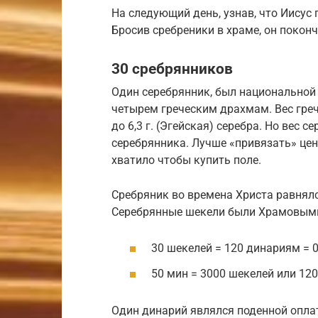
На следующий день, узнав, что Иисус 
Бросив сребреники в храме, он покон
30 сребрянников
Один серебрянник, был национальной
четырем греческим драхмам. Вес греч
до 6,3 г. (Эгейская) серебра. Но вес
серебрянника. Лучше «привязать» цен
хватило чтобы купить поле.
Сребряник во времена Христа равнял
Серебрянные шекели были Храмовыми 
30 шекелей = 120 динариям = 
50 мин = 3000 шекелей или 120
Один динарий являлся поденной опла