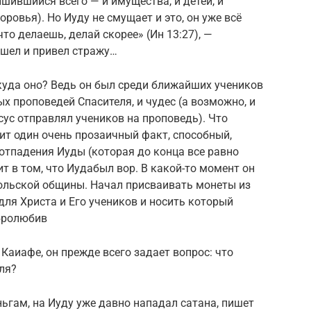
ишившийся всего — и имущества, и детей, и
ровья). Но Иуду не смущает и это, он уже всё
что делаешь, делай скорее» (Ин 13:27), —
ошел и привел стражу…
куда оно? Ведь он был среди ближайших учеников
х проповедей Спасителя, и чудес (а возможно, и
сус отправлял учеников на проповедь). Что
ит один очень прозаичный факт, способный,
 отпадения Иуды (которая до конца все равно
ит в том, что Иудабыл вор. В какой-то момент он
тольской общины. Начал присваивать монеты из
для Христа и Его учеников и носить который
ебролюбив
 Каиафе, он прежде всего задает вопрос: что
ля?
ньгам, на Иуду уже давно нападал сатана, пишет