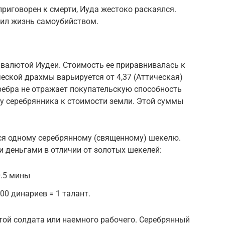
приговорен к смерти, Иуда жестоко раскаялся.
чил жизнь самоубийством.
 валютой Иудеи. Стоимость ее приравнивалась к
еской драхмы варьируется от 4,37 (Аттическая)
 серебра не отражает покупательскую способность
у серебрянника к стоимости земли. Этой суммы
ся одному серебрянному (священному) шекелю.
деньгами в отличии от золотых шекелей:
0.5 мины
00 динариев = 1 талант.
той солдата или наемного рабочего. Серебрянный