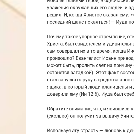
Иова ее главный герой, в одночасье л
уважения окружавших его людей, и здо
решил. И, когда Христос сказал ему: «
последний шанс покаяться! — Иуда п
Почему такое упорное стремление, от
Христа, был свидетелем и удивительны
сам совершал их в то время, когда Ии
произошло? Евангелист Иоанн привод
может быть, пролить свет на причину
останется загадкой). Этот факт состо
стал запускать руку в средства апос
ящика, в который люди клали деньги 
доверили ему (Ин 12:6). Иуда был ср
Обратите внимание, что, и явившись к
(сколько) он получит за выдачу Учите
Используя эту страсть — любовь к де