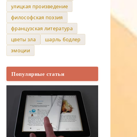
улицкая произведение
философская поэзия
французская литература
цветы зла
шарль бодлер
эмоции
Популярные статьи