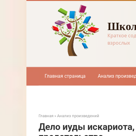
Перейти
к
контенту
Школ
Краткое со
взрослых
Главная страница
Анализ произве
Главная
»
Анализ произведений
Дело иуды искариота,