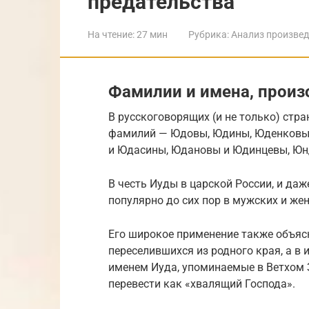
предательства
На чтение:
27 мин
Рубрика:
Анализ произве
Фамилии и имена, прои
В русскоговорящих (и не только) стр
фамилий — Юдовы, Юдины, Юденковы,
и Юдасины, Юдановы и Юдинцевы, Юн
В честь Иуды в царской России, и даж
популярно до сих пор в мужских и же
Его широкое применение также объяс
переселившихся из родного края, а в 
именем Иуда, упоминаемые в Ветхом 
перевести как «хвалящий Господа».