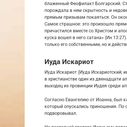
блаженный Феофилакт Болгарский. Стр
порождала в нем скрытность и недовер
прямым призывам покаяться. Он окон
Самое страшное: это произошло прямо
причастился вместе со Христом и апос
куска вошел в него сатана» (Ин 13:27)
только его собственными, но и дейст
Иуда Искариот
Иуда Искариот (Иуда Искариотский; ивр. ‏יהודה איש קריות‏‎, ʾîš-qərijjôt; Иуда сын Си
в христианстве один из двенадцати а
выходец из провинции Иудея среди ап
Согласно Евангелию от Иоанна, был к
который опускались приношения. По 
подворовывал.