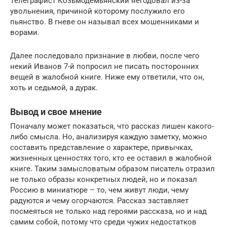
Телеграфист Козьмодемьянский негодовал из-за
увольнения, причиной которому послужило его
пьянство. В гневе он называл всех мошенниками и
ворами.
Далее последовало признание в любви, после чего
некий Иванов 7-й попросил не писать посторонних
вещей в жалобной книге. Ниже ему ответили, что он,
хоть и седьмой, а дурак.
Вывод и свое мнение
Поначалу может показаться, что рассказ лишен какого-
либо смысла. Но, анализируя каждую заметку, можно
составить представление о характере, привычках,
жизненных ценностях того, кто ее оставил в жалобной
книге. Таким замысловатым образом писатель отразил
не только образы конкретных людей, но и показал
Россию в миниатюре – то, чем живут люди, чему
радуются и чему огорчаются. Рассказ заставляет
посмеяться не только над героями рассказа, но и над
самим собой, потому что среди чужих недостатков