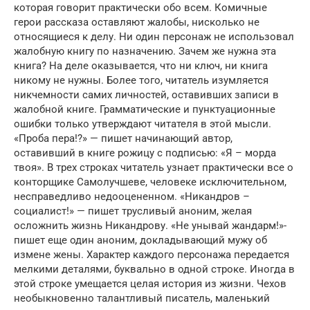
которая говорит практически обо всем. Комичные
герои рассказа оставляют жалобы, нисколько не
относящиеся к делу. Ни один персонаж не использовал
жалобную книгу по назначению. Зачем же нужна эта
книга? На деле оказывается, что ни ключ, ни книга
никому не нужны. Более того, читатель изумляется
никчемности самих личностей, оставивших записи в
жалобной книге. Грамматические и пунктуационные
ошибки только утверждают читателя в этой мысли.
«Проба пера!?» — пишет начинающий автор,
оставивший в книге рожицу с подписью: «Я – морда
твоя». В трех строках читатель узнает практически все о
конторщике Самолучшеве, человеке исключительном,
несправедливо недооцененном. «Никандров –
социалист!» — пишет трусливый аноним, желая
осложнить жизнь Никандрову. «Не унывай жандарм!»-
пишет еще один аноним, докладывающий мужу об
измене жены. Характер каждого персонажа передается
мелкими деталями, буквально в одной строке. Иногда в
этой строке умещается целая история из жизни. Чехов
необыкновенно талантливый писатель, маленький