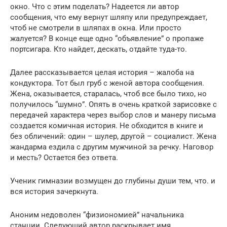
окно. Что с этим поделать? Надеется ли автор
сообщения, что ему вернут шляпу или предупреждает,
чтоб не смотрели в шляпах в окна. Или просто
жалуется? В конце еще одно “объявление” о пропаже
портсигара. Кто найдет, дескать, отдайте туда-то.
Далее рассказывается целая история – жалоба на
кондуктора. Тот был груб с женой автора сообщения.
Жена, оказывается, старалась, чтоб все было тихо, но
получилось “шумно”. Опять в очень краткой зарисовке с
передачей характера через выбор слов и манеру письма
создается комичная история. Не обходится в книге и
без обличений: один – шулер, другой – социалист. Жена
жандарма ездила с другим мужчиной за речку. Наговор
и месть? Остается без ответа.
Ученик гимназии возмущен до глубины души тем, что. и
вся история зачеркнута.
Аноним недоволен “физиономией” начальника
станции. Следующий автор раскрывает имя