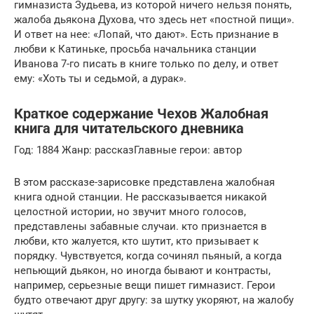
гимназиста Зудьева, из которой ничего нельзя понять,
жалоба дьякона Духова, что здесь нет «постной пищи».
И ответ на нее: «Лопай, что дают». Есть признание в
любви к Катиньке, просьба начальника станции
Иванова 7-го писать в книге только по делу, и ответ
ему: «Хоть ты и седьмой, а дурак».
Краткое содержание Чехов Жалобная
книга для читательского дневника
Год: 1884 Жанр: рассказГлавные герои: автор
В этом рассказе-зарисовке представлена жалобная
книга одной станции. Не рассказывается никакой
целостной истории, но звучит много голосов,
представлены забавные случаи. кто признается в
любви, кто жалуется, кто шутит, кто призывает к
порядку. Чувствуется, когда сочинял пьяный, а когда
непьющий дьякон, но иногда бывают и контрасты,
например, серьезные вещи пишет гимназист. Герои
будто отвечают друг другу: за шутку укоряют, на жалобу