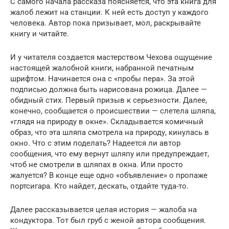
С самого начала рассказа поясняется, что эта книга для
жалоб лежит на станции. К ней есть доступ у каждого
человека. Автор пока призывает, мол, раскрывайте
книгу и читайте.
И у читателя создается мастерством Чехова ощущение
настоящей жалобной книги, набранной печатным
шрифтом. Начинается она с «пробы пера». За этой
подписью должна быть нарисована рожица. Далее —
обидный стих. Первый призыв к серьезности. Далее,
конечно, сообщается о происшествии — слетела шляпа,
«глядя на природу в окне». Складывается комичный
образ, что эта шляпа смотрела на природу, кинулась в
окно. Что с этим поделать? Надеется ли автор
сообщения, что ему вернут шляпу или предупреждает,
чтоб не смотрели в шляпах в окна. Или просто
жалуется? В конце еще одно «объявление» о пропаже
портсигара. Кто найдет, дескать, отдайте туда-то.
Далее рассказывается целая история — жалоба на
кондуктора. Тот был груб с женой автора сообщения.