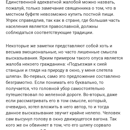
Единственной адекватной жалобой можно назвать,
пожалуй, только замечание священника о том, что в
местном буфете невозможно купить постной пищи.
Упрек справедлив, так как в стране, где большая часть
населения является православной, должны
соблюдаться соответствующие традиции.
Некоторые же заметки представляют собой хоть и
весьма эмоциональные, но часто лишенные смысла
высказывания. Ярким примером такого опуса является
жалоба некоего гражданина: «Подъезжая к сией
станцыи и глядя на природу в окно, у меня слетела
шляпа». Во-первых, само это предложение составлено
безграмотно. Если понимать его буквально, то
получается, что головной убор самостоятельно
путешествовал по железной дороге. Во-вторых, даже
если рассматривать его в том смысле, который,
очевидно, хотел вложить в него автор, то и тогда
данное высказывание звучит крайне нелепо. Человек
сам высунул голову в окно движущегося вагона. Так
кого же он обвиняет в том, что его шляпу сорвало