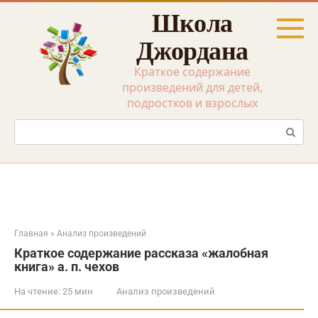
Перейти
Школа
к
контенту
Джордана
Краткое содержание
произведений для детей,
подростков и взрослых
Поиск:
Главная
»
Анализ произведений
Краткое содержание рассказа «жалобная
книга» а. п. чехов
На чтение:
25 мин
Анализ произведений