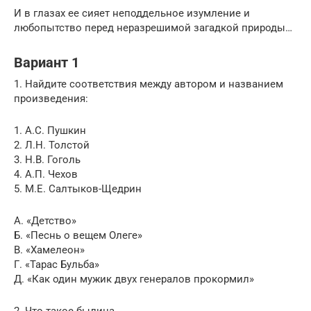
И в глазах ее сияет неподдельное изумление и
любопытство перед неразрешимой загадкой природы…
Вариант 1
1. Найдите соответствия между автором и названием
произведения:
1. А.С. Пушкин
2. Л.Н. Толстой
3. Н.В. Гоголь
4. А.П. Чехов
5. М.Е. Салтыков-Щедрин
А. «Детство»
Б. «Песнь о вещем Олеге»
В. «Хамелеон»
Г. «Тарас Бульба»
Д. «Как один мужик двух генералов прокормил»
2. Что такое былина