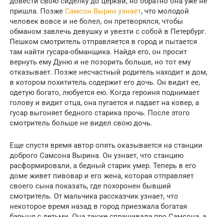
довести свою сиделку до церкви, но обратно она уже не
пришла. Позже
Самсон Вырин узнает
, что молодой
человек вовсе и не болел, он претворялся, чтобы
обманом завлечь девушку и увезти с собой в Петербург.
Пешком смотритель отправляется в город и пытается
там найти гусара-обманщика. Найдя его, он просит
вернуть ему Дуню и не позорить больше, но тот ему
отказывает. Позже несчастный родитель находит и дом,
в котором похититель содержит его дочь. Он видит ее,
одетую богато, любуется ею. Когда героиня поднимает
голову и видит отца, она пугается и падает на ковер, а
гусар выгоняет бедного старика прочь. После этого
смотритель больше не видел свою дочь.
Еще спустя время автор опять оказывается на станции
доброго Самсона Вырина. Он узнает, что станцию
расформировали, а бедный старик умер. Теперь в его
доме живет пивовар и его жена, которая отправляет
своего сына показать, где похоронен бывший
смотритель. От мальчика рассказчик узнает, что
некоторое время назад в город приезжала богатая
барыня с детьми. Она также спрашивала про Самсона, а