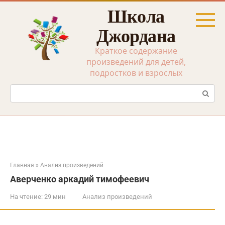
Перейти
Школа
к
контенту
Джордана
Краткое содержание
произведений для детей,
подростков и взрослых
Поиск:
Главная
»
Анализ произведений
Аверченко аркадий тимофеевич
На чтение:
29 мин
Анализ произведений