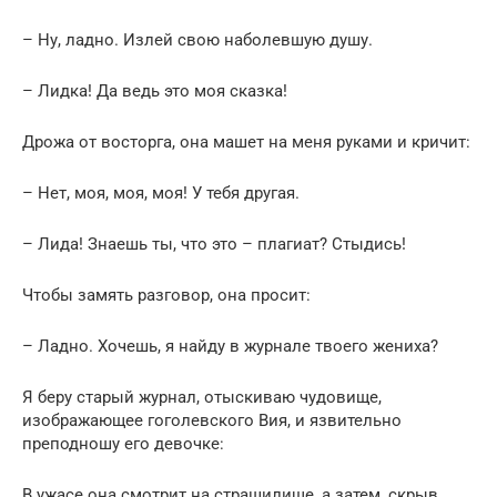
– Ну, ладно. Излей свою наболевшую душу.
– Лидка! Да ведь это моя сказка!
Дрожа от восторга, она машет на меня руками и кричит:
– Нет, моя, моя, моя! У тебя другая.
– Лида! Знаешь ты, что это – плагиат? Стыдись!
Чтобы замять разговор, она просит:
– Ладно. Хочешь, я найду в журнале твоего жениха?
Я беру старый журнал, отыскиваю чудовище,
изображающее гоголевского Вия, и язвительно
преподношу его девочке:
В ужасе она смотрит на страшилище, а затем, скрыв