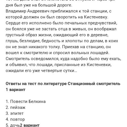
дня был уже на большой дороге.
Владимир Андреевич приближался к той станции, с
которой должен он был своротить на Кистеневку.
Сердце его исполнено было печальных предчувствий,
он боялся уже не застать отца в живых, он воображал
грустный образ жизни, ожидающий его в деревне,
глушь, безлюдие, бедность и хлопоты по делам, в коих
он не знал никакого толку. Приехав на станцию, он
вошел к смотрителю и спросил воль­ных лошадей.
Смотритель осведомился, куда надобно было ему ехать,
и объявил, что лошади, присланные из Кистеневки,
ожидали его уже четвертые сутки…
Ответы на тест по литературе Станционный смотритель
1 вариант
1. Повести Белкина
2. пейзаж
3. эпитет
4. повтор
5. дочь
2 вариант