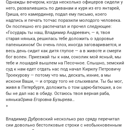
Однажды вечером, когда несколько офицеров сидели у
него, раз­валившись по диванам и куря из его янтарей,
Гриша, его камерди­нер, подал ему письмо, коего
надпись и печать тотчас поразили мо­лодого человека.
Он поспешно его распечатал и прочел следующее:
«Государь ты наш, Владимир Андреевич, — я, твоя
старая нянь­ка, решилась тебе доложить о здоровье
папенькином! Он очень плох, иногда заговаривается, и
весь день сидит как дитя глупое — а в жи­воте и смерти
бог волен. Приезжай ты к нам, соколик мой ясный, мы
тебе и лошадей вышлем на Песочное. Слышно, земский
суд к нам едет отдать нас под начал Кирилу Петровичу
Троекурову — потому что мы, дескать, ихние, а мы
искони Ваши, — и отроду того не слы­хивали. Ты бы мог,
живя в Петербурге, доложить о том царю­-батюшке, а он
бы не дал нас в обиду. Остаюсь твоя верная раба,
нянька
Орина Егоровна Бузырева…
»
Владимир Дубровский несколько раз сряду перечитал
сии до­вольно бестолковые строки с необыкновенным