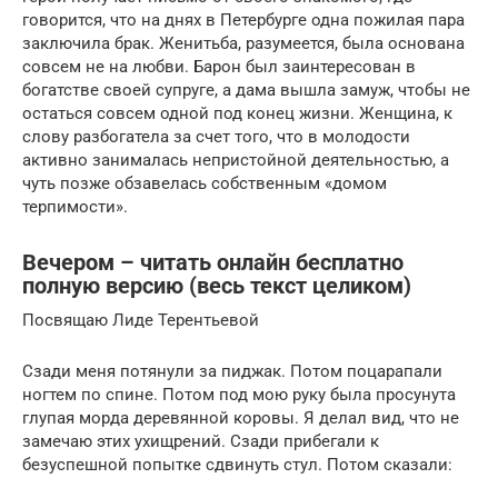
говорится, что на днях в Петербурге одна пожилая пара
заключила брак. Женитьба, разумеется, была основана
совсем не на любви. Барон был заинтересован в
богатстве своей супруге, а дама вышла замуж, чтобы не
остаться совсем одной под конец жизни. Женщина, к
слову разбогатела за счет того, что в молодости
активно занималась непристойной деятельностью, а
чуть позже обзавелась собственным «домом
терпимости».
Вечером – читать онлайн бесплатно
полную версию (весь текст целиком)
Посвящаю Лиде Терентьевой
Сзади меня потянули за пиджак. Потом поцарапали
ногтем по спине. Потом под мою руку была просунута
глупая морда деревянной коровы. Я делал вид, что не
замечаю этих ухищрений. Сзади прибегали к
безуспешной попытке сдвинуть стул. Потом сказали: