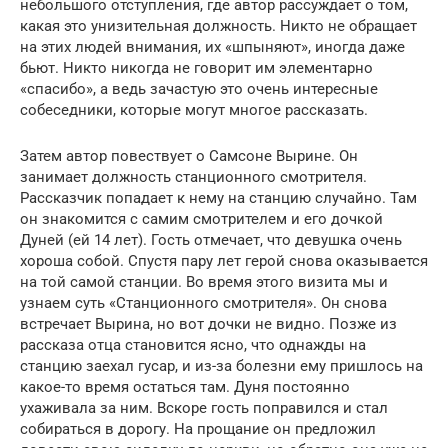
небольшого отступления, где автор рассуждает о том,
какая это унизительная должность. Никто не обращает
на этих людей внимания, их «шпыняют», иногда даже
бьют. Никто никогда не говорит им элементарно
«спасибо», а ведь зачастую это очень интересные
собеседники, которые могут многое рассказать.
Затем автор повествует о Самсоне Вырине. Он
занимает должность станционного смотрителя.
Рассказчик попадает к нему на станцию случайно. Там
он знакомится с самим смотрителем и его дочкой
Дуней (ей 14 лет). Гость отмечает, что девушка очень
хороша собой. Спустя пару лет герой снова оказывается
на той самой станции. Во время этого визита мы и
узнаем суть «Станционного смотрителя». Он снова
встречает Вырина, но вот дочки не видно. Позже из
рассказа отца становится ясно, что однажды на
станцию заехал гусар, и из-за болезни ему пришлось на
какое-то время остаться там. Дуня постоянно
ухаживала за ним. Вскоре гость поправился и стал
собираться в дорогу. На прощание он предложил