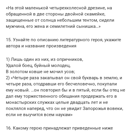
«На этой маленькой четырехколесной дрезине, на
обращенной в две стороны двойной скамейке,
защищенные от солнца небольшим тентом, сидели
мужчина, его жена и семилетний сынишка…»
15. Узнайте по описанию литературного героя, укажите
автора и название произведения
1) Лишь один из них, из опричников,
Удалой боец, буйный молодец,
В золотом ковше не мочил усов;
2) «Четыре раза закапывал он свой букварь в землю, и
четыре раза, отодравши его бесчеловечно, покупали
ему новый. …он повторил бы и в пятый, если бы отец не
дал ему торжественного обещания продержать его в
монастырских служках целые двадцать лет и не
поклялся наперед, что он не увидит Запорожья вовеки,
если не выучится всем наукам»
16. Какому герою принадлежат приведенные ниже