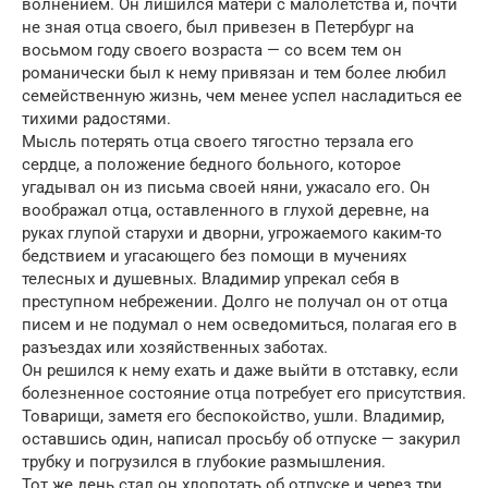
волнением. Он лишил­ся матери с малолетства и, почти
не зная отца своего, был привезен в Петербург на
восьмом году своего возраста — со всем тем он
романи­чески был к нему привязан и тем более любил
семейственную жизнь, чем менее успел насладиться ее
тихими радостями.
Мысль потерять отца своего тягостно терзала его
сердце, а поло­жение бедного больного, которое
угадывал он из письма своей няни, ужасало его. Он
воображал отца, оставленного в глухой деревне, на
руках глупой старухи и дворни, угрожаемого каким-то
бедствием и угасающего без помощи в мучениях
телесных и душевных. Владимир упрекал себя в
преступном небрежении. Долго не получал он от отца
писем и не подумал о нем осведомиться, полагая его в
разъездах или хозяйственных заботах.
Он решился к нему ехать и даже выйти в отставку, если
болез­ненное состояние отца потребует его присутствия.
Товарищи, заметя его беспокойство, ушли. Владимир,
оставшись один, написал просьбу об отпуске — закурил
трубку и погрузился в глубокие размышления.
Тот же день стал он хлопотать об отпуске и через три