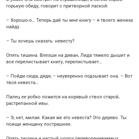
горькую обиду, говорит с притворной лаской:
– Хорошо-о… Теперь дай ты мне книгу – я твоего жениха
найду.
– Ты хочешь сказать: невесту?
Опять тишина. Влезши на диван, Лида тяжело дышит и
все перелистывает книгу, перелистывает…
– Пойди сюда, дядя, – неуверенно подзывает она. – Вот
твоя невеста…
Палец ее робко ложится на корявый ствол старой,
растрепанной ивы.
– Э, нет, милая. Какая же это невеста? Это дерево. Ты
поищи женщину пострашнее.
Опять тишина и частый шорох переворачиваемых