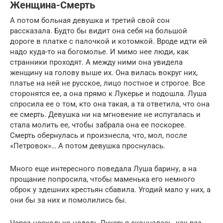
Женщина-Смерть
А потом больная девушка и третий свой сон
рассказала. Будто бы видит она себя на большой
дороге в платке с палочкой и котомкой. Вроде идти ей
надо куда-то на богомолье. И мимо нее люди, как
странники проходят. А между ними она увидела
женщину на голову выше их. Она вилась вокруг них,
платье на ней не русское, лицо постное и строгое. Все
сторонятся ее, а она прямо к Лукерье и подошла. Луша
спросила ее о том, кто она такая, а та ответила, что она
ее смерть. Девушка ни на мгновение не испугалась и
стала молить ее, чтобы забрала она ее поскорее.
Смерть обернулась и произнесла, что, мол, после
«Петровок»… А потом девушка проснулась.
Много еще интересного поведала Луша барину, а на
прощание попросила, чтобы маменька его немного
оброк у здешних крестьян сбавила. Угодий мало у них, а
они бы за них и помолились бы.
Через несколько недель Лукерья скончалась, как раз