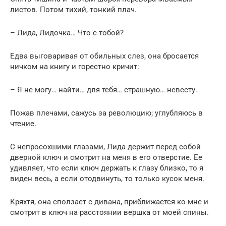
листов. Потом тихий, тонкий плач.
– Лида, Лидочка… Что с тобой?
Едва выговаривая от обильных слез, она бросается
ничком на книгу и горестно кричит:
– Я не могу… найти… для тебя… страшную… невесту.
Пожав плечами, сажусь за революцию; углубляюсь в
чтение.
С непросохшими глазами, Лида держит перед собой
дверной ключ и смотрит на меня в его отверстие. Ее
удивляет, что если ключ держать к глазу близко, то я
виден весь, а если отодвинуть, то только кусок меня.
Кряхтя, она сползает с дивана, приближается ко мне и
смотрит в ключ на расстоянии вершка от моей спины.