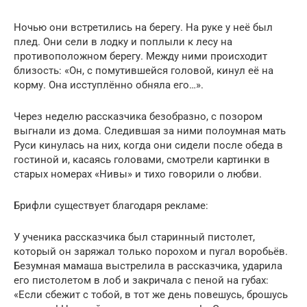
Ночью они встретились на берегу. На руке у неё был
плед. Они сели в лодку и поплыли к лесу на
противоположном берегу. Между ними происходит
близость: «Он, с помутившейся головой, кинул её на
корму. Она исступлённо обняла его…».
Через неделю рассказчика безобразно, с позором
выгнали из дома. Следившая за ними полоумная мать
Руси кинулась на них, когда они сидели после обеда в
гостиной и, касаясь головами, смотрели картинки в
старых номерах «Нивы» и тихо говорили о любви.
Брифли существует благодаря рекламе:
У ученика рассказчика был старинный пистолет,
который он заряжал только порохом и пугал воробьёв.
Безумная мамаша выстрелила в рассказчика, ударила
его пистолетом в лоб и закричала с пеной на губах:
«Если сбежит с тобой, в тот же день повешусь, брошусь