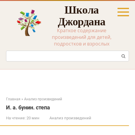
Перейти
Школа
к
контенту
Джордана
Краткое содержание
произведений для детей,
подростков и взрослых
Поиск:
Главная
»
Анализ произведений
И. а. бунин. степа
На чтение:
20 мин
Анализ произведений