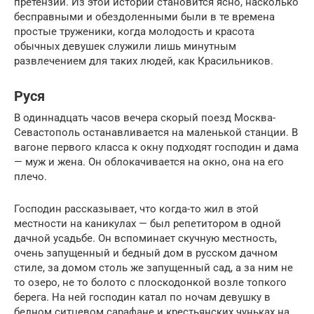
претензии. Из этой истории становится ясно, насколько
бесправными и обездоленными были в те времена
простые труженики, когда молодость и красота
обычных девушек служили лишь минутным
развлечением для таких людей, как Красильников.
Руся
В одиннадцать часов вечера скорый поезд Москва-
Севастополь останавливается на маленькой станции. В
вагоне первого класса к окну подходят господин и дама
— муж и жена. Он облокачивается на окно, она на его
плечо.
Господин рассказывает, что когда-то жил в этой
местности на каникулах — был репетитором в одной
дачной усадьбе. Он вспоминает скучную местность,
очень запущенный и бедный дом в русском дачном
стиле, за домом столь же запущенный сад, а за ним не
то озеро, не то болото с плоскодонкой возле топкого
берега. На ней господин катал по ночам девушку в
бедном ситцевом сарафане и крестьянских чуньках на