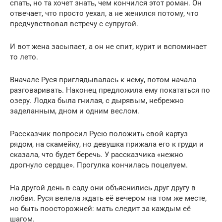
спать, но та хочет знать, чем кончился этот роман. Он
отвечает, что просто уехал, а не женился потому, что
предчувствовал встречу с супругой.
И вот жена засыпает, а он не спит, курит и вспоминает
то лето.
Вначале Руся приглядывалась к нему, потом начала
разговаривать. Наконец предложила ему покататься по
озеру. Лодка была гнилая, с дырявым, небрежно
заделанным, дном и одним веслом.
Рассказчик попросил Русю положить свой картуз
рядом, на скамейку, но девушка прижала его к груди и
сказала, что будет беречь. У рассказчика «нежно
дрогнуло сердце». Прогулка кончилась поцелуем.
На другой день в саду они объяснились друг другу в
любви. Руся велела ждать её вечером на том же месте,
но быть поосторожней: мать следит за каждым её
шагом.