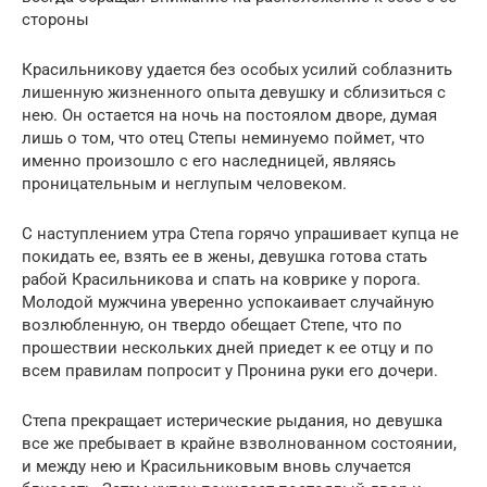
стороны
Красильникову удается без особых усилий соблазнить
лишенную жизненного опыта девушку и сблизиться с
нею. Он остается на ночь на постоялом дворе, думая
лишь о том, что отец Степы неминуемо поймет, что
именно произошло с его наследницей, являясь
проницательным и неглупым человеком.
С наступлением утра Степа горячо упрашивает купца не
покидать ее, взять ее в жены, девушка готова стать
рабой Красильникова и спать на коврике у порога.
Молодой мужчина уверенно успокаивает случайную
возлюбленную, он твердо обещает Степе, что по
прошествии нескольких дней приедет к ее отцу и по
всем правилам попросит у Пронина руки его дочери.
Степа прекращает истерические рыдания, но девушка
все же пребывает в крайне взволнованном состоянии,
и между нею и Красильниковым вновь случается