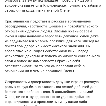
близость. Затем купец покидает постоялый двор и
вскоре оказывается в Кисловодске, полностью забыв о
своих клятвах, данных наивной Степе.
Красильников предстает в рассказе воплощением
бессердечия, черствости, цинизма и потребительского
отношения к другим людям. Сломав жизнь совсем
юной и едва начавшей взрослеть девушки, купец даже
не задумывается о своем поступке, для него эпизод на
постоялом дворе не имеет никакого значения. Он
абсолютно не ощущает собственной вины перед
несчастной дочерью человека из низшего социального
слоя и вовсе не намеревается брать на себя
ответственность за то, что он позволил себе в
отношении ни в чем не повинной Степы.
Искренность и доверчивость девушки играют роковую
роль в ее судьбе, она становится легкой добычей для
бесчестного соблазнителя. В дальнейшем ни самой
Степе, ни ее отцу однозначно не удастся добиться
справедливости и предъявить купцу какие-либо