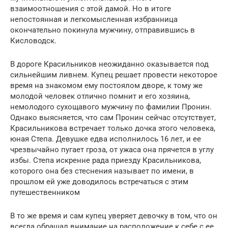
взаимоотношения с этой дамой. Но в итоге
непостоянная и легкомысленная избранница
окончательно покинула мужчину, отправившись в
Кисловодск.
В дороге Красильников неожиданно оказывается под
сильнейшим ливнем. Купец решает провести некоторое
время на знакомом ему постоялом дворе, к тому же
молодой человек отлично помнит и его хозяина,
немолодого сухощавого мужчину по фамилии Пронин.
Однако выясняется, что сам Пронин сейчас отсутствует,
Красильникова встречает только дочка этого человека,
юная Степа. Девушке едва исполнилось 16 лет, и ее
чрезвычайно пугает гроза, от ужаса она прячется в углу
избы. Степа искренне рада приезду Красильникова,
которого она без стеснения называет по имени, в
прошлом ей уже доводилось встречаться с этим
путешественником
В то же время и сам купец уверяет девочку в том, что он
всегда обращал внимание на расположение к себе с ее