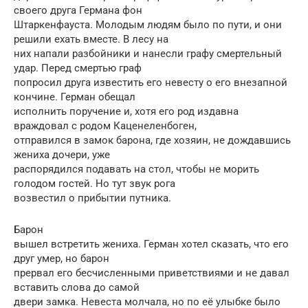
своего друга Германа фон
Штаркенфауста. Молодым людям было по пути, и они
решили ехать вместе. В лесу на
них напали разбойники и нанесли графу смертельный
удар. Перед смертью граф
попросил друга известить его невесту о его внезапной
кончине. Герман обещал
исполнить поручение и, хотя его род издавна
враждовал с родом Каценеленбоген,
отправился в замок барона, где хозяин, не дождавшись
жениха дочери, уже
распорядился подавать на стол, чтобы не морить
голодом гостей. Но тут звук рога
возвестил о прибытии путника.
Барон
вышел встретить жениха. Герман хотел сказать, что его
друг умер, но барон
прервал его бесчисленными приветствиями и не давал
вставить слова до самой
двери замка. Невеста молчала, но по её улыбке было