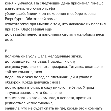
коня и умчался. На следующий день прискакал гонец с
известием, что юного графа
убили разбойники и он похоронен в соборе города
Вюрцбурга. Обитателей замка
охватил ужас при мысли о том, что накануне их посетил
призрак. Овдовевшая еще
до свадьбы невеста наполняла своими жалобами весь
дом.
В
полночь она услышала мелодичные звуки,
доносившиеся из сада. Подойдя к окну,
девушка увидела жениха-призрака. Тетушка, спавшая в
той же комнате, тихо
подошла к окну вслед за племянницей и упала в
обморок. Когда девушка снова
посмотрела в окно, в саду никого не было. Утром
тетушка заявила, что больше не
станет спать в этой комнате, а невеста, проявив
редкостное непослушание,
заявила, что не будет спать нигде, кроме этой комнаты.