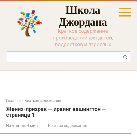
Перейти
Школа
к
контенту
Джордана
Краткое содержание
произведений для детей,
подростков и взрослых
Поиск:
Главная
»
Краткое содержание
Жених-призрак — ирвинг вашингтон —
страница 1
На чтение:
4 мин
Краткое содержание