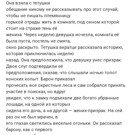
Она взяла с тетушки
обещание никому не рассказывать про этот случай,
чтобы не лишать племянницу
горькой отрады жить в комнате, под окном которой
стоит на страже тень её
жениха. Через неделю девушка исчезла, комната её
была пуста, постель не смята,
окно раскрыто. Тетушка вкратце рассказала историю,
которая приключилась неделю
назад. Она предположила, что девушку унес призрак.
Двое слуг подтвердили её
предположения, сказав, что слышали ночью топот
конских копыт. Барон приказал
прочесать все окрестные леса и сам собрался принять
участие в поисках, но вдруг
увидел, что к замку подъехали две богато убранные
лошади, на одной из которых
сидела его дочь, а на другой — жених-призрак. На сей
раз он не был мрачен, в
его глазах светились веселые огоньки. Он рассказал
барону, как с первого