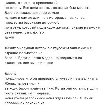
видно, что юноша пришелся ей
по сердцу. Все сели за стол, но жених был мрачен.
Барон рассказывал свои самые
лучшие и самые длинные истории, а под конец
пиршества рассказал историю о
призраке, который под видом жениха приехал в замок и
увез невесту в царство
духов
Жених выслушал историю с глубоким.вниманием и
странно посмотрел на
барона. Вдруг он стал медленно подниматься,
становясь все выше и выше
Барону
почудилось, что он превратился чуть ли не в великана.
Жених направился к
выходу. Барон пошел за ним. Когда они остались одни,
гость сказал: «Я — мертвец
меня убили разбойники меня ждет могила». С этими
словами он вскочил на