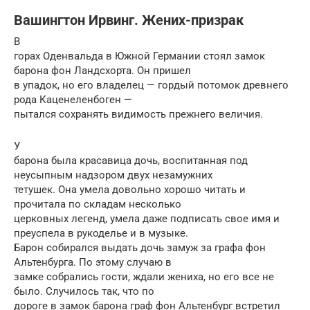
Вашингтон Ирвинг. Жених-призрак
В
горах Оденвальда в Южной Германии стоял замок
барона фон Ландсхорта. Он пришел
в упадок, но его владелец — гордый потомок древнего
рода Каценеленбоген —
пытался сохранять видимость прежнего величия.
У
барона была красавица дочь, воспитанная под
неусыпным надзором двух незамужних
тетушек. Она умела довольно хорошо читать и
прочитала по складам несколько
церковных легенд, умела даже подписать свое имя и
преуспела в рукоделье и в музыке.
Барон собирался выдать дочь замуж за графа фон
Альтенбурга. По этому случаю в
замке собрались гости, ждали жениха, но его все не
было. Случилось так, что по
дороге в замок барона граф фон Альтенбург встретил