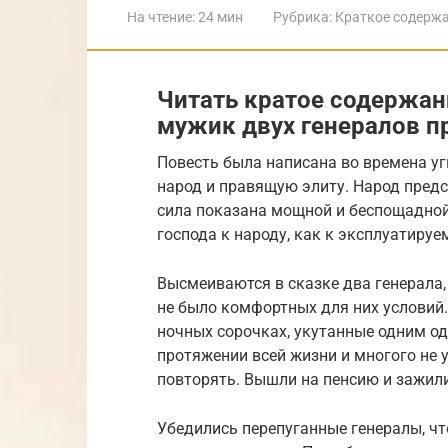
На чтение:
24 мин
Рубрика:
Краткое содерж
Читать кратое содержан
мужик двух генералов 
Повесть была написана во времена уг
народ и правящую элиту. Народ предс
сила показана мощной и беспощадно
господа к народу, как к эксплуатируе
Высмеиваются в сказке два генерала,
не было комфортных для них условий. 
ночных сорочках, укутанные одним о
протяжении всей жизни и многого не 
повторять. Вышли на пенсию и зажил
Убедились перепуганные генералы, что