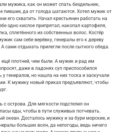
али мужика, как он может спать бездельник,
не пившие, да от голода шатаются. Хотел мужик от
 они его схватить. Начал крестьянин работать на
ебе одно кислое припрятал, накопал картофеля,
ка, сплетённого из собственных волос. Костёр
ужик сам себе верёвку, генералы его к дереву
. А сами отдыхать прилегли после сытного обеда.
 ещё плотней, чем были. А мужик и рад им
попросят, даже в ладонях суп приспособился
ь у генералов, но нашла на них тоска и заскучали
ми. К мужику новый приказ предъявляют, чтобы
ург.
 с острова. Для мягкости подстелил он
апасы еды, чтобы в пути служивых потчевать.
ый океан. Досталось мужику и за бури морские, и
нералы больших волн, да непогоды, ведь ничего