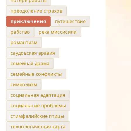
потеря работы
преодоление страхов
приключения
путешествие
рабство
река миссисипи
романтизм
саудовская аравия
семейная драма
семейные конфликты
символизм
социальная адаптация
социальные проблемы
стимфалийские птицы
технологическая карта