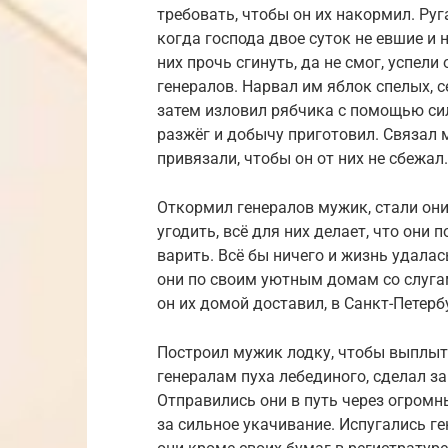
требовать, чтобы он их накормил. Руг
когда господа двое суток не евшие и 
них прочь сгинуть, да не смог, успели
генералов. Нарвал им яблок спелых, с
затем изловил рябчика с помощью сил
разжёг и добычу приготовил. Связал м
привязали, чтобы он от них не сбежал
Откормил генералов мужик, стали они
угодить, всё для них делает, что они 
варить. Всё бы ничего и жизнь удалас
они по своим уютным домам со слуга
он их домой доставил, в Санкт-Петерб
Построил мужик лодку, чтобы выплыть
генералам пуха лебединого, сделал з
Отправились они в путь через огромн
за сильное укачивание. Испугались ге