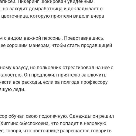
аписей. Пикеринг шокирован увиденным.
, но заходит домработница и докладывает о
 цветочница, которую приятели видели вчера
ом с видом важной персоны. Представившись,
 ее хорошим манерам, чтобы стать продавщицей
нному казусу, но полковник отреагировал на нее с
жалостью. Он предложил приятелю заключить
 нести все расходы, если за полгода профессору
ящую леди.
ссор обучал свою подопечную. Однажды он решил
 Хиггинс обеспокоена, что попадет в неловкую
е, говоря, что цветочнице разрешается говорить