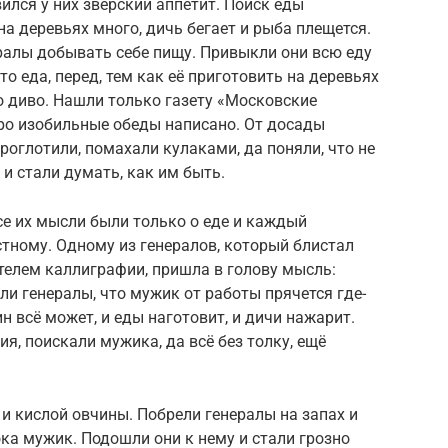
вился у них зверский аппетит. Поиск еды
а деревьях много, дичь бегает и рыба плещется.
ралы добывать себе пищу. Привыкли они всю еду
то еда, перед, тем как её приготовить на деревьях
ыло диво. Нашли только газету «Московские
 про изобильные обеды написано. От досады
роглотили, помахали кулаками, да поняли, что не
и стали думать, как им быть.
се их мысли были только о еде и каждый
стному. Одному из генералов, который блистал
телем каллиграфии, пришла в голову мысль:
и генералы, что мужик от работы прячется где-
ин всё может, и еды наготовит, и дичи нажарит.
я, поискали мужика, да всё без толку, ещё
 и кислой овчины. Побрели генералы на запах и
ока мужик. Подошли они к нему и стали грозно