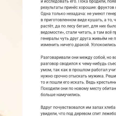
и исследовать его. Пока бродили, поя
результаты принёс хорошие: фруктов н
Одна только незадача: не умеют гене
в приготовленном виде кушать, а то, ч
растёт, да по лесу бегает, для них б
ведомости», стали читать, а там всё
генералы чуть друг друга живьём не п
изменить ничего дракой. Успокоились 
Разговаривали они между собой, но в
разговор сводился к чему-нибудь съе
умом, так как в прошлом работал учи
нужно срочно отыскать мужика. Решил
то и пошли его искать. Ведь крестьян
Походили они по новому месту обитани
больше намучились.
Вдруг почувствовался им запах хлеба
увидели, что под деревом спит лежеб