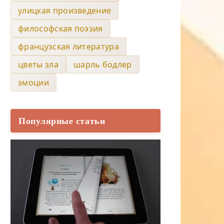
улицкая произведение
философская поэзия
французская литература
цветы зла
шарль бодлер
эмоции
Популярные статьи