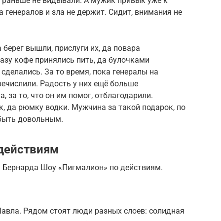
е раньше не видывали. А мужик привык уже к
 генералов и зла не держит. Сидит, внимания не
 берег вышли, прислуги их, да повара
разу кофе принялись пить, да булочками
делались. За то время, пока генералы на
ечислили. Радость у них ещё больше
, за то, что он им помог, отблагодарили.
к, да рюмку водки. Мужчина за такой подарок, по
 быть довольным.
действиям
 Бернарда Шоу «Пигмалион» по действиям.
Павла. Рядом стоят люди разных слоев: солидная