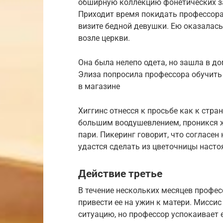
обширную коллекцию фонетических з
Приходит время покидать профессора
визите бедной девушки. Ею оказалась
возле церкви.
Она была нелепо одета, но зашла в д
Элиза попросила профессора обучить
в магазине
Хиггинс отнесся к просьбе как к стра
большим воодушевлением, проникся 
пари. Пикеринг говорит, что согласен
удастся сделать из цветочницы насто
Действие третье
В течение нескольких месяцев профе
привести ее на ужин к матери. Миссис
ситуацию, но профессор успокаивает е