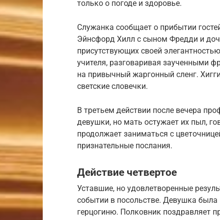
только о погоде и здоровье.
Служанка сообщает о прибытии гостей
Эйнсфорд Хилл с сыном Фредди и доч
присутствующих своей элегантностью
учителя, разговаривая заученными фр
на привычный жаргонный сленг. Хигги
светские словечки.
В третьем действии после вечера пр
девушки, но мать остужает их пыл, г
продолжает заниматься с цветочницей
признательные послания.
Действие четвертое
Уставшие, но удовлетворенные резул
событии в посольстве. Девушка была 
герцогиню. Полковник поздравляет пр