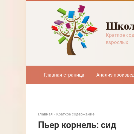
Перейти
к
контенту
Школ
Краткое со
взрослых
Главная страница
Анализ произве
Главная
»
Краткое содержание
Пьер корнель: сид