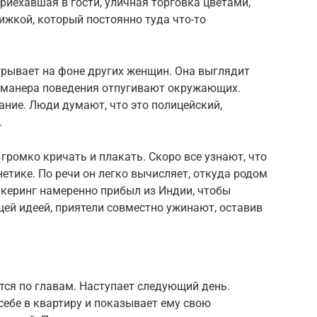
риехавшая в гости, уличная торговка цветами,
ижкой, который постоянно туда что-то
грывает на фоне других женщин. Она выглядит
 и манера поведения отпугивают окружающих.
ание. Люди думают, что это полицейский,
.
громко кричать и плакать. Скоро все узнают, что
нетике. По речи он легко вычисляет, откуда родом
икеринг намеренно прибыл из Индии, чтобы
ей идеей, приятели совместно ужинают, оставив
ся по главам. Наступает следующий день.
ебе в квартиру и показывает ему свою