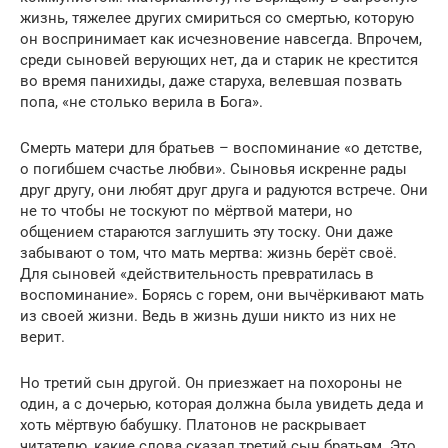
жизнь, тяжелее других смириться со смертью, которую
он воспринимает как исчезновение навсегда. Впрочем,
среди сыновей верующих нет, да и старик не крестится
во время панихиды, даже старуха, велевшая позвать
попа, «не столько верила в Бога».
Смерть матери для братьев – воспоминание «о детстве,
о погибшем счастье любви». Сыновья искренне рады
друг другу, они любят друг друга и радуются встрече. Они
не то чтобы не тоскуют по мёртвой матери, но
общением стараются заглушить эту тоску. Они даже
забывают о том, что мать мертва: жизнь берёт своё.
Для сыновей «действительность превратилась в
воспоминание». Борясь с горем, они вычёркивают мать
из своей жизни. Ведь в жизнь души никто из них не
верит.
Но третий сын другой. Он приезжает на похороны не
один, а с дочерью, которая должна была увидеть деда и
хоть мёртвую бабушку. Платонов не раскрывает
читателю, какие слова сказал третий сын братьям. Это