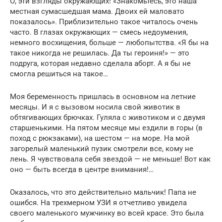
О, эти взгляды окружающих! «Знакомьтесь, это наша
местная сумасшедшая мама. Двоих ей маловато
показалось». Приблизительно такое читалось очень
часто. В глазах окружающих — смесь недоумения,
немного восхищения, больше — любопытства. «Я бы на
такое никогда не решилась. Да ты героиня!» — это
подруга, которая недавно сделала аборт. А я бы не
смогла решиться на такое…
Моя беременность пришлась в основном на летние
месяцы. И я с вызовом носила свой животик в
обтягивающих брючках. Гуляла с животиком и с двумя
старшенькими. На пятом месяце мы ездили в горы (в
поход с рюкзаками), на шестом — на море. На мой
загорелый маленький пузик смотрели все, кому не
лень. Я чувствовала себя звездой — не меньше! Вот как
оно — быть всегда в центре внимания!…
Оказалось, что это действительно мальчик! Папа не
ошибся. На трехмерном УЗИ я отчетливо увидела
своего маленького мужчинку во всей красе. Это была