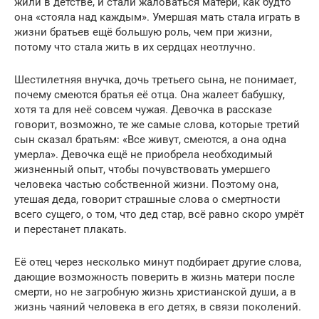
жили в детстве, и стали жаловаться матери, как будто
она «стояла над каждым». Умершая мать стала играть в
жизни братьев ещё большую роль, чем при жизни,
потому что стала жить в их сердцах неотлучно.
Шестилетняя внучка, дочь третьего сына, не понимает,
почему смеются братья её отца. Она жалеет бабушку,
хотя та для неё совсем чужая. Девочка в рассказе
говорит, возможно, те же самые слова, которые третий
сын сказал братьям: «Все живут, смеются, а она одна
умерла». Девочка ещё не приобрела необходимый
жизненный опыт, чтобы почувствовать умершего
человека частью собственной жизни. Поэтому она,
утешая деда, говорит страшные слова о смертности
всего сущего, о том, что дед стар, всё равно скоро умрёт
и перестанет плакать.
Её отец через несколько минут подбирает другие слова,
дающие возможность поверить в жизнь матери после
смерти, но не загробную жизнь христианской души, а в
жизнь чаяний человека в его детях, в связи поколений.