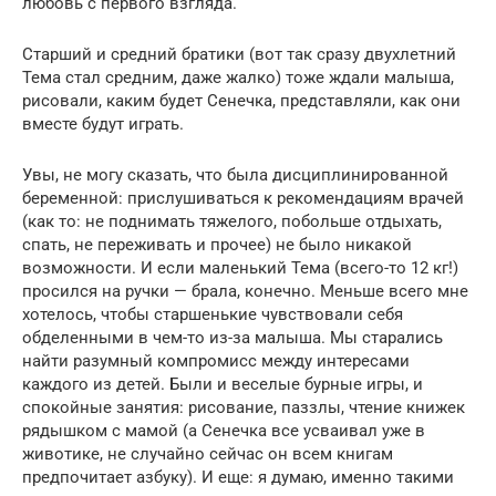
любовь с первого взгляда.
Старший и средний братики (вот так сразу двухлетний
Тема стал средним, даже жалко) тоже ждали малыша,
рисовали, каким будет Сенечка, представляли, как они
вместе будут играть.
Увы, не могу сказать, что была дисциплинированной
беременной: прислушиваться к рекомендациям врачей
(как то: не поднимать тяжелого, побольше отдыхать,
спать, не переживать и прочее) не было никакой
возможности. И если маленький Тема (всего-то 12 кг!)
просился на ручки — брала, конечно. Меньше всего мне
хотелось, чтобы старшенькие чувствовали себя
обделенными в чем-то из-за малыша. Мы старались
найти разумный компромисс между интересами
каждого из детей. Были и веселые бурные игры, и
спокойные занятия: рисование, паззлы, чтение книжек
рядышком с мамой (а Сенечка все усваивал уже в
животике, не случайно сейчас он всем книгам
предпочитает азбуку). И еще: я думаю, именно такими