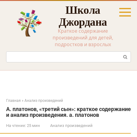
Перейти
Школа
к
контенту
Джордана
Краткое содержание
произведений для детей,
подростков и взрослых
Поиск:
Главная
»
Анализ произведений
А. платонов, «третий сын»: краткое содержание
и анализ произведения. а. платонов
На чтение:
25 мин
Анализ произведений