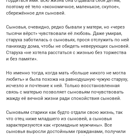
гордиться ими. Всю жизнь она отдавала себя детям,
поэтому её тело «экономичное, маленькое, скупое»,
сбережённое для сыновей.
Сыновья, очевидно, редко бывали у матери, но «через
тысячи вёрст» чувствовали её любовь. Даже умирая,
старуха заботилась о сыновьях, прося отслужить по ней
панихиду дома, чтобы не обидеть неверующих сыновей.
Старуха «не хотела расстаться с жизнью без торжества
и без памяти».
Но именно тогда, когда мать «больше никого не могла
любить» и была похожа на равнодушную чужую старуху,
исчезло и почтение к ней. Только восстановленная
связь с матерью позволяет сыновьям почувствовать
жажду её вечной жизни ради спокойствия сыновей.
Сыновьям старики как будто отдали свою жизнь, так
что отец ниже младшего из сыновей, а сыновья
характеризуются как «громадные мужчины». Все
сыновья выросли достойными гражданами, получили