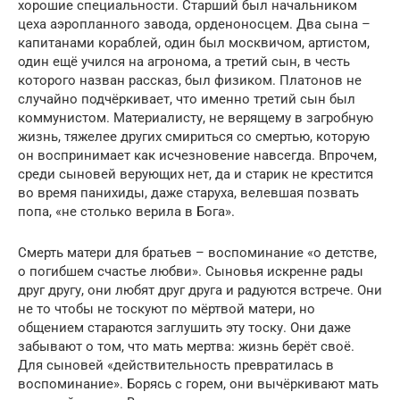
хорошие специальности. Старший был начальником
цеха аэропланного завода, орденоносцем. Два сына –
капитанами кораблей, один был москвичом, артистом,
один ещё учился на агронома, а третий сын, в честь
которого назван рассказ, был физиком. Платонов не
случайно подчёркивает, что именно третий сын был
коммунистом. Материалисту, не верящему в загробную
жизнь, тяжелее других смириться со смертью, которую
он воспринимает как исчезновение навсегда. Впрочем,
среди сыновей верующих нет, да и старик не крестится
во время панихиды, даже старуха, велевшая позвать
попа, «не столько верила в Бога».
Смерть матери для братьев – воспоминание «о детстве,
о погибшем счастье любви». Сыновья искренне рады
друг другу, они любят друг друга и радуются встрече. Они
не то чтобы не тоскуют по мёртвой матери, но
общением стараются заглушить эту тоску. Они даже
забывают о том, что мать мертва: жизнь берёт своё.
Для сыновей «действительность превратилась в
воспоминание». Борясь с горем, они вычёркивают мать