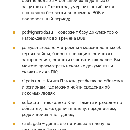
obd-memorial.ru – большой банк данных о
защитниках Отечества, умерших, погибших и
пропавших без вести во времена ВОВ и
послевоенный период;
podvignaroda.ru – содержит базу документов о
награждениях во времена ВОВ;
pamyat-naroda.ru – огромный массив данных об
героях войны, боевых операциях, воинских
захоронениях, воинских частях и так далее. Вы
можете просмотреть искомые документы и
скачать их на ПК;
rf-poisk.ru – Книга Памяти, разбитая по областям
и регионам, где можно найти сведения об
искомых людях;
soldat.ru – несколько Книг Памяти в разделе по
областям, нахождения в плену, народностям,
родам войск и так далее;
ru.stsg.de – данные о погибших в плену на
территории Германии;