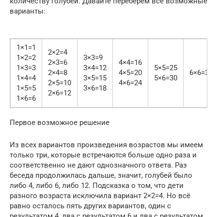
количеству голубей. Давайте переберём все возможные
варианты:
1×1=1
2×2=4
1×2=2
3×3=9
2×3=6
4×4=16
1×3=3
3×4=12
5×5=25
2×4=8
4×5=20
6×6=36
1×4=4
3×5=15
5×6=30
2×5=10
4×6=24
1×5=5
3×6=18
2×6=12
1×6=6
Первое возможное решение
Из всех вариантов произведения возрастов мы имеем
только три, которые встречаются больше одно раза и
соответственно не дают однозначного ответа. Раз
беседа продолжилась дальше, значит, голубей было
либо 4, либо 6, либо 12. Подсказка о том, что дети
разного возраста исключила вариант 2×2=4. Но всё
равно осталось пять других вариантов, один с
результатом 4, два с результатом 6 и два с результатом