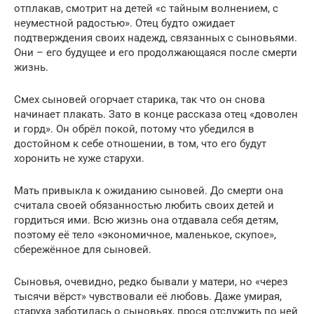
отплакав, смотрит на детей «с тайным волнением, с
неуместной радостью». Отец будто ожидает
подтверждения своих надежд, связанных с сыновьями.
Они – его будущее и его продолжающаяся после смерти
жизнь.
Смех сыновей огорчает старика, так что он снова
начинает плакать. Зато в конце рассказа отец «доволен
и горд». Он обрёл покой, потому что убедился в
достойном к себе отношении, в том, что его будут
хоронить не хуже старухи.
Мать привыкла к ожиданию сыновей. До смерти она
считала своей обязанностью любить своих детей и
гордиться ими. Всю жизнь она отдавала себя детям,
поэтому её тело «экономичное, маленькое, скупое»,
сбережённое для сыновей.
Сыновья, очевидно, редко бывали у матери, но «через
тысячи вёрст» чувствовали её любовь. Даже умирая,
старуха заботилась о сыновьях, прося отслужить по ней