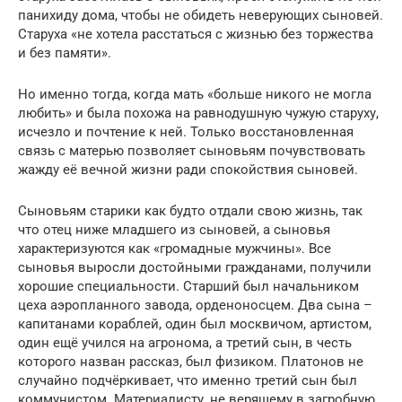
панихиду дома, чтобы не обидеть неверующих сыновей.
Старуха «не хотела расстаться с жизнью без торжества
и без памяти».
Но именно тогда, когда мать «больше никого не могла
любить» и была похожа на равнодушную чужую старуху,
исчезло и почтение к ней. Только восстановленная
связь с матерью позволяет сыновьям почувствовать
жажду её вечной жизни ради спокойствия сыновей.
Сыновьям старики как будто отдали свою жизнь, так
что отец ниже младшего из сыновей, а сыновья
характеризуются как «громадные мужчины». Все
сыновья выросли достойными гражданами, получили
хорошие специальности. Старший был начальником
цеха аэропланного завода, орденоносцем. Два сына –
капитанами кораблей, один был москвичом, артистом,
один ещё учился на агронома, а третий сын, в честь
которого назван рассказ, был физиком. Платонов не
случайно подчёркивает, что именно третий сын был
коммунистом. Материалисту, не верящему в загробную