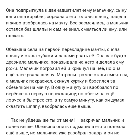
Она подпрыгнула к двенадцатилетнему мальчику, сыну
капитана корабля, сорвала с его головы шляпу, надела
и живо взобралась на мачту. Все засмеялись, а мальчик
остался без шляпы и сам не знал, смеяться ли ему, или
плакать.
Обезьяна села на первой перекладине мачты, сняла
шляпу и стала зубами и лапами рвать её. Она как будто
дразнила мальчика, показывала на него и делала ему
рожи. Мальчик погрозил ей и крикнул на неё, но она
ещё злее рвала шляпу. Матросы громче стали смеяться,
а мальчик покраснел, скинул куртку и бросился за
обезьяной на мачту. В одну минуту он взобрался по
верёвке на первую перекладину; но обезьяна ещё
ловчее и быстрее его, в ту самую минуту, как он думал
схватить шляпу, взобралась ещё выше.
— Так не уйдёшь же ты от меня! — закричал мальчик и
полез выше. Обезьяна опять подманила его и полезла
ещё выше, но мальчика уже разобрал задор, и он не