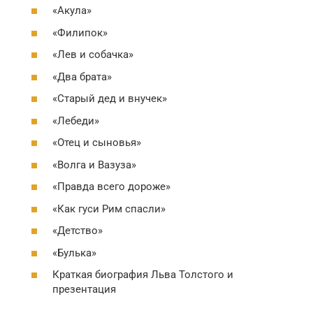
«Акула»
«Филипок»
«Лев и собачка»
«Два брата»
«Старый дед и внучек»
«Лебеди»
«Отец и сыновья»
«Волга и Вазуза»
«Правда всего дороже»
«Как гуси Рим спасли»
«Детство»
«Булька»
Краткая биография Льва Толстого и
презентация