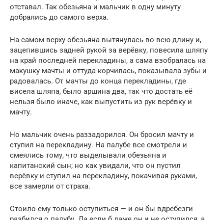
отставал. Так обезьяна и мальчик в одну минуту
добрались до самого верха.
На самом верху обезьяна вытянулась во всю длину и,
зацепившись задней рукой за верёвку, повесила шляпу
на край последней перекладины, а сама взобралась на
макушку мачты и оттуда корчилась, показывала зубы и
радовалась. От мачты до конца перекладины, где
висела шляпа, было аршина два, так что достать её
нельзя было иначе, как выпустить из рук верёвку и
мачту.
Но мальчик очень раззадорился. Он бросил мачту и
ступил на перекладину. На палубе все смотрели и
смеялись тому, что выделывали обезьяна и
капитанский сын; но как увидали, что он пустил
верёвку и ступил на перекладину, покачивая руками,
все замерли от страха.
Стоило ему только оступиться — и он бы вдребезги
разбился о палубу. Да если б даже он и не оступился, а